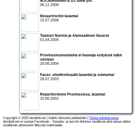
M.A.Numminen & DJ Sane
ym.
06.12.2006
Ilosaarirockin lauantai
15.07.2006
Tuomari Nurmio ja Alamaailman Vasarat
01.04.2005
Provinssisunnuntaina ei huonoja esityksiä tullut
vastaan
20.06.2004
Faces -etnofestivaalin lauantai ja sunnuntai
26.07.2003
Reportterimme Provinssissa, lauantai
15.06.2002
Copyright © 2025 desibeli.net | Kaikki oikeudet pidätetään |
Tietoa toimituksesta
desibeli.net ei vastaa Facebook-, Youtube- ja last.fm-linkkien sisällöstä eikä takaa niiden
sisältävän aiheeseen liittyvää materiaalia.