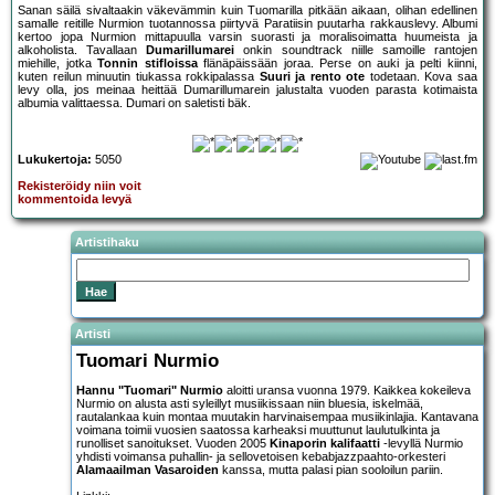
Sanan säilä sivaltaakin väkevämmin kuin Tuomarilla pitkään aikaan, olihan edellinen
samalle reitille Nurmion tuotannossa piirtyvä Paratiisin puutarha rakkauslevy. Albumi
kertoo jopa Nurmion mittapuulla varsin suorasti ja moralisoimatta huumeista ja
alkoholista. Tavallaan
Dumarillumarei
onkin soundtrack niille samoille rantojen
miehille, jotka
Tonnin stifloissa
flänäpäissään joraa. Perse on auki ja pelti kiinni,
kuten reilun minuutin tiukassa rokkipalassa
Suuri ja rento ote
todetaan. Kova saa
levy olla, jos meinaa heittää Dumarillumarein jalustalta vuoden parasta kotimaista
albumia valittaessa. Dumari on saletisti bäk.
Lukukertoja:
5050
Rekisteröidy niin voit
kommentoida levyä
Artistihaku
Artisti
Tuomari Nurmio
Hannu "Tuomari" Nurmio
aloitti uransa vuonna 1979. Kaikkea kokeileva
Nurmio on alusta asti syleillyt musiikissaan niin bluesia, iskelmää,
rautalankaa kuin montaa muutakin harvinaisempaa musiikinlajia. Kantavana
voimana toimii vuosien saatossa karheaksi muuttunut laulutulkinta ja
runolliset sanoitukset. Vuoden 2005
Kinaporin kalifaatti
-levyllä Nurmio
yhdisti voimansa puhallin- ja sellovetoisen kebabjazzpaahto-orkesteri
Alamaailman Vasaroiden
kanssa, mutta palasi pian sooloilun pariin.