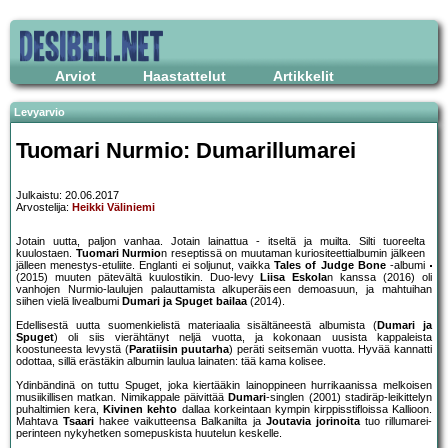
Arviot
Haastattelut
Artikkelit
Levyarvio
Tuomari Nurmio: Dumarillumarei
Julkaistu: 20.06.2017
Arvostelija:
Heikki Väliniemi
Jotain uutta, paljon vanhaa. Jotain lainattua - itseltä ja muilta. Silti tuoreelta
kuulostaen.
Tuomari Nurmio
n reseptissä on muutaman kuriositeettialbumin jälkeen
jälleen menestys-etuliite. Englanti ei soljunut, vaikka
Tales of Judge Bone
-albumi
(2015) muuten pätevältä kuulostikin. Duo-levy
Liisa Eskola
n kanssa (2016) oli
vanhojen Nurmio-laulujen palauttamista alkuperäiseen demoasuun, ja mahtuihan
siihen vielä livealbumi
Dumari ja Spuget bailaa
(2014).
Edellisestä uutta suomenkielistä materiaalia sisältäneestä albumista (
Dumari ja
Spuget
) oli siis vierähtänyt neljä vuotta, ja kokonaan uusista kappaleista
koostuneesta levystä (
Paratiisin puutarha
) peräti seitsemän vuotta. Hyvää kannatti
odottaa, sillä erästäkin albumin laulua lainaten: tää kama kolisee.
Ydinbändinä on tuttu Spuget, joka kiertääkin lainoppineen hurrikaanissa melkoisen
musiikillisen matkan. Nimikappale päivittää
Dumari
-singlen (2001) stadiräp-leikittelyn
puhaltimien kera,
Kivinen kehto
dallaa korkeintaan kympin kirppisstifloissa Kallioon.
Mahtava
Tsaari
hakee vaikutteensa Balkanilta ja
Joutavia jorinoita
tuo rillumarei-
perinteen nykyhetken somepuskista huutelun keskelle.