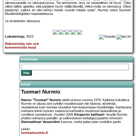
olemassaololle on oikeutuksensa. Tai tarkemmin: levy on tarpeellinen eli hyvä. “Olen
silloin tällöin ajatellut, että pärjäisin hyvin näillä biiseillä, mitkä mulla on olemassa. Olisin
pärjännyt, vaikka en olisi tehnyt moniin vuosiin mitään uutta”, Nurmio totesi Suomen
Musiikintekijöiden haastattelussa.
Ja oli tietenkin oikeassa.
Lukukertoja:
3523
Rekisteröidy niin voit
kommentoida levyä
Artistihaku
Artisti
Tuomari Nurmio
Hannu "Tuomari" Nurmio
aloitti uransa vuonna 1979. Kaikkea kokeileva
Nurmio on alusta asti syleillyt musiikissaan niin bluesia, iskelmää,
rautalankaa kuin montaa muutakin harvinaisempaa musiikinlajia. Kantavana
voimana toimii vuosien saatossa karheaksi muuttunut laulutulkinta ja
runolliset sanoitukset. Vuoden 2005
Kinaporin kalifaatti
-levyllä Nurmio
yhdisti voimansa puhallin- ja sellovetoisen kebabjazzpaahto-orkesteri
Alamaailman Vasaroiden
kanssa, mutta palasi pian sooloilun pariin.
Linkki:
tuomarinurmio.fi