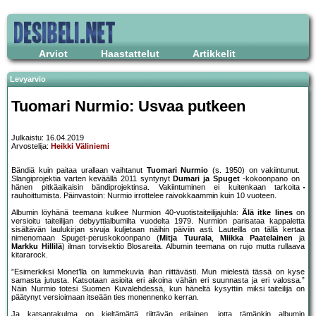
Arviot
Haastattelut
Artikkelit
Levyarvio
Tuomari Nurmio: Usvaa putkeen
Julkaistu: 16.04.2019
Arvostelija:
Heikki Väliniemi
Bändiä kuin paitaa urallaan vaihtanut
Tuomari Nurmio
(s. 1950) on vakiintunut.
Slangiprojektia varten keväällä 2011 syntynyt
Dumari ja Spuget
-kokoonpano on
hänen pitkäaikaisin bändiprojektinsa. Vakiintuminen ei kuitenkaan tarkoita
rauhoittumista. Päinvastoin: Nurmio irrottelee raivokkaammin kuin 10 vuoteen.
Albumin löyhänä teemana kulkee Nurmion 40-vuotistaiteilijajuhla:
Älä itke Iines
on
versioitu taiteilijan debyyttialbumilta vuodelta 1979. Nurmion parisataa kappaletta
sisältävän laulukirjan sivuja kuljetaan näihin päiviin asti. Lauteilla on tällä kertaa
nimenomaan Spuget-peruskokoonpano (
Mitja Tuurala
,
Miikka Paatelainen
ja
Markku Hillilä
) ilman torvisektio Blosareita. Albumin teemana on rujo mutta rullaava
kitararock.
”Esimerkiksi Monet’lla on lummekuvia ihan riittävästi. Mun mielestä tässä on kyse
samasta jutusta. Katsotaan asioita eri aikoina vähän eri suunnasta ja eri valossa.”
Näin Nurmio totesi Suomen Kuvalehdessä, kun häneltä kysyttiin miksi taiteilija on
päätynyt versioimaan itseään ties monennenko kerran.
Ja katsantakulma on kieltämättä riittävän erilainen, jotta tämänkin albumin