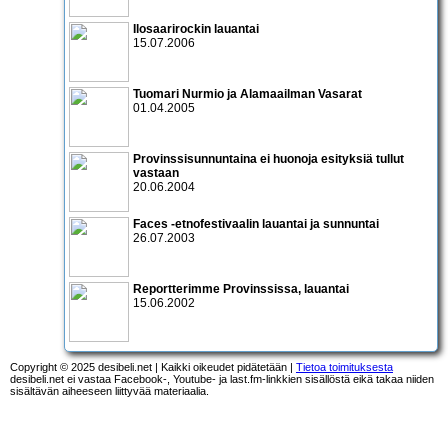
Ilosaarirockin lauantai
15.07.2006
Tuomari Nurmio ja Alamaailman Vasarat
01.04.2005
Provinssisunnuntaina ei huonoja esityksiä tullut
vastaan
20.06.2004
Faces -etnofestivaalin lauantai ja sunnuntai
26.07.2003
Reportterimme Provinssissa, lauantai
15.06.2002
Copyright © 2025 desibeli.net | Kaikki oikeudet pidätetään |
Tietoa toimituksesta
desibeli.net ei vastaa Facebook-, Youtube- ja last.fm-linkkien sisällöstä eikä takaa niiden
sisältävän aiheeseen liittyvää materiaalia.