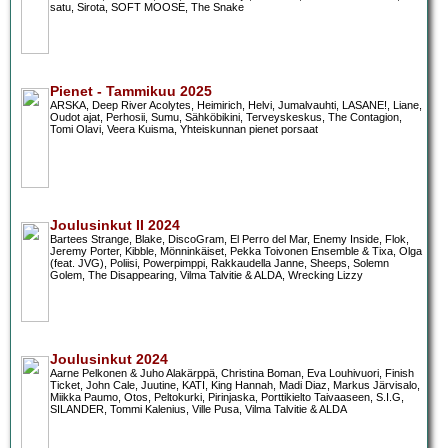
satu, Sirota, SOFT MOOSE, The Snake
Pienet - Tammikuu 2025
ARSKA, Deep River Acolytes, Heimirich, Helvi, Jumalvauhti, LASANE!, Liane,
Oudot ajat, Perhosii, Sumu, Sähköbikini, Terveyskeskus, The Contagion,
Tomi Olavi, Veera Kuisma, Yhteiskunnan pienet porsaat
Joulusinkut II 2024
Bartees Strange, Blake, DiscoGram, El Perro del Mar, Enemy Inside, Flok,
Jeremy Porter, Kibble, Mönninkäiset, Pekka Toivonen Ensemble & Tixa, Olga
(feat. JVG), Poliisi, Powerpimppi, Rakkaudella Janne, Sheeps, Solemn
Golem, The Disappearing, Vilma Talvitie & ALDA, Wrecking Lizzy
Joulusinkut 2024
Aarne Pelkonen & Juho Alakärppä, Christina Boman, Eva Louhivuori, Finish
Ticket, John Cale, Juutine, KATI, King Hannah, Madi Diaz, Markus Järvisalo,
Miikka Paumo, Otos, Peltokurki, Pirinjaska, Porttikielto Taivaaseen, S.I.G,
SILANDER, Tommi Kalenius, Ville Pusa, Vilma Talvitie & ALDA