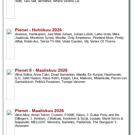
Voltti, Taru Still, Vermithor, Where Victims Lie
Pienet - Huhtikuu 2026
Anastus, Hartikainen, Jani Matti Juhani, Juhani Loiste, Laiho-Isola, Mika
Jaakkola, Moottörin Jyrinä, Mosfite, Only Emptiness, Pineland Moor, Pretty
Affair, Robin Aro, Teksti-TV 666, Violet Garden, Viti, Vortex Of Thorns
Pienet II - Maaliskuu 2026
Alma Solina, Anna Calvi, Dead Samaritan, ellaella, Ex-Kurpat, Haamuvalo,
ILO, Jafet Haaksi, Klaus Kekri, Köppö, Lika, Malivore, Melankolia, Paroni von
Samuelsson, Pelkkä Poutanen, Tumppi Varonen
Pienet - Maaliskuu 2026
Alive Alive, Amuri Tekno, Crowen, FIXME, Hässi, J. Guitar Pony and the
Dillingers, J. Ihminen, J.Matkala, Koskinen & Syrjä, Luutalo, Martti Servo &
Napander, MELU247, Memoira, Nameles, Padelclub, The Stargazer´s
Assistant