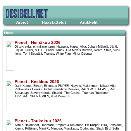
Arviot
Haastattelut
Artikkelit
Pienet
Pienet - Heinäkuu 2026
DirtyKravitz, emmi lorentzen, Haapoja, Hapan Aika, Juhani Mäkelä, Jänö,
Liquid Lucifer, N.C.C., Olavi Stanek, Old Men´s Burden, Rento, Stain, Suru
Ilona, Tomi Seppälä, Tranes, White Flag, Minor Despair
Pienet - Kesäkuu 2026
Dark Komet, Elmeri, Elmone x PMPEE, Halysis, Malummeh, Mikael Vilja,
Peltokurki + Eereka, Pitiful Small-time Dealers, RATS WILL FEAST, Rolf
Sebastian, Severi Nokela, Shakkii, The Cosins, Tuomas Ruokonen,
TYPERÄ TYPERÄ MIES, Void Monarch
Pienet - Toukokuu 2026
Aino & Hajonneet, Daemare, Empath & Kitkatone, Ex-Kurpat, Hilia, Jonsjooel,
Kimmo Pöllänen, Mani P., Mimosa, Murskaus, Oudot ajat, Slack Bird, Sofia