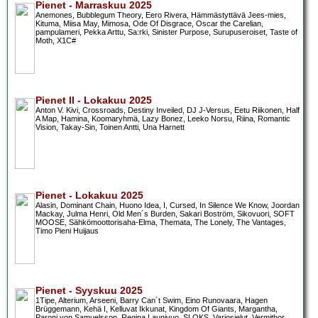
Pienet - Marraskuu 2025
Anemones, Bubblegum Theory, Eero Rivera, Hämmästyttävä Jees-mies,
Kituma, Miisa May, Mimosa, Ode Of Disgrace, Oscar the Carelian,
pampulameri, Pekka Arttu, Sa:rki, Sinister Purpose, Surupuseroiset, Taste of
Moth, X1C#
Pienet II - Lokakuu 2025
Anton V. Kivi, Crossroads, Destiny Inveiled, DJ J-Versus, Eetu Riikonen, Half
A Map, Hamina, Koomaryhmä, Lazy Bonez, Leeko Norsu, Riina, Romantic
Vision, Takay-Sin, Toinen Antti, Una Harnett
Pienet - Lokakuu 2025
Alasin, Dominant Chain, Huono Idea, I, Cursed, In Silence We Know, Joordan
Mackay, Julma Henri, Old Men´s Burden, Sakari Boström, Sikovuori, SOFT
MOOSE, Sähkömoottorisaha-Elma, Themata, The Lonely, The Vantages,
Timo Pieni Huijaus
Pienet - Syyskuu 2025
1Tipe, Alterium, Arseeni, Barry Can´t Swim, Eino Runovaara, Hagen
Brüggemann, Kehä I, Kelluvat Ikkunat, Kingdom Of Giants, Margantha,
Paroni von Samuelsson, Regina Launivuo, SLOKS, Varjosielut, Vermithor,