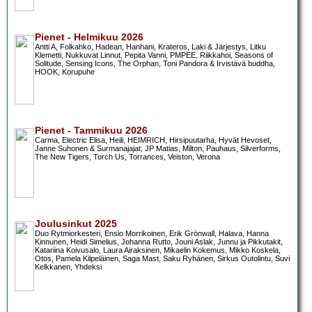
Pienet - Helmikuu 2026
Antti A, Folkahko, Hadean, Hanhani, Krateros, Laki & Järjestys, Litku
Klemetti, Nukkuvat Linnut, Pepita Vanni, PMPEE, Riikkahoi, Seasons of
Solitude, Sensing Icons, The Orphan, Toni Pandora & Irvistävä buddha,
HOOK, Korupuhe
Pienet - Tammikuu 2026
Carma, Electric Elisa, Heili, HEIMRICH, Hirsipuutarha, Hyvät Hevoset,
Janne Suhonen & Surmanajajat, JP Matias, Milton, Pauhaus, Silverforms,
The New Tigers, Torch Us, Torrances, Veiston, Verona
Joulusinkut 2025
Duo Rytmiorkesteri, Ensio Morrikoinen, Erik Grönwall, Halava, Hanna
Kinnunen, Heidi Simelius, Johanna Rutto, Jouni Aslak, Junnu ja Pikkutakit,
Katariina Koivusalo, Laura Airaksinen, Mikaelin Kokemus, Mikko Koskela,
Otos, Pamela Kilpeläinen, Saga Mast, Saku Ryhänen, Sirkus Outolintu, Suvi
Kelkkanen, Yhdeksi