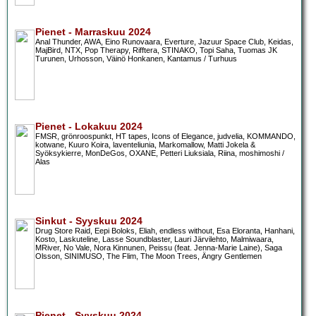
Pienet - Marraskuu 2024
Anal Thunder, AWA, Eino Runovaara, Everture, Jazuur Space Club, Keidas,
MajBird, NTX, Pop Therapy, Rifftera, STINAKO, Topi Saha, Tuomas JK
Turunen, Urhosson, Väinö Honkanen, Kantamus / Turhuus
Pienet - Lokakuu 2024
FMSR, grönroospunkt, HT tapes, Icons of Elegance, judvelia, KOMMANDO,
kotwane, Kuuro Koira, laventeliunia, Markomallow, Matti Jokela &
Syöksykierre, MonDeGos, OXANE, Petteri Liuksiala, Riina, moshimoshi /
Alas
Sinkut - Syyskuu 2024
Drug Store Raid, Eepi Boloks, Eliah, endless without, Esa Eloranta, Hanhani,
Kosto, Laskuteline, Lasse Soundblaster, Lauri Järvilehto, Malmiwaara,
MRiver, No Vale, Nora Kinnunen, Peissu (feat. Jenna-Marie Laine), Saga
Olsson, SINIMUSO, The Flim, The Moon Trees, Ängry Gentlemen
Pienet - Syyskuu 2024