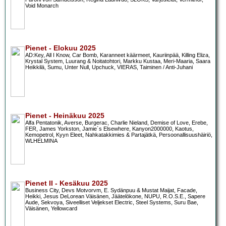
Void Monarch
Pienet - Elokuu 2025
AD:Key, All I Know, Car Bomb, Karanneet käärmeet, Kauriinpää, Killing Eliza,
Krystal System, Luurang & Noitatohtori, Markku Kustaa, Meri-Maaria, Saara
Heikkilä, Sumu, Unter Null, Upchuck, VIERAS, Taiminen / Anti-Juhani
Pienet - Heinäkuu 2025
Alfa Pentatonik, Averse, Burgerac, Charlie Nieland, Demise of Love, Erebe,
FER, James Yorkston, Jamie´s Elsewhere, Kanyon2000000, Kaotus,
Kemopetrol, Kyyn Eleet, Nahkatakkimies & Partajätkä, Persoonallisuushäiriö,
WLHELMINA
Pienet II - Kesäkuu 2025
Business City, Devs Motvorvm, E. Sydänpuu & Mustat Maijat, Facade,
Heikki, Jesus DeLorean Väisänen, Jäätelökone, NUPU, R.O.S.E., Sapere
Aude, Sekvoya, Siveelliset Veljekset Electric, Steel Systems, Suru Bae,
Väisänen, Yellowcard