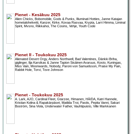
Pienet - Kesäkuu 2025
Alien Chicks, Bobomobile, Gods & Punks, Illuminati Hotties, Janne Katajan
hometalohelvetti, Kanzer, Kirke, Kovaa Rasvaa, Krypta, Larri Himma, Liminal
Spirit, Mvsno, Riikkahoi, The Cosins, Vehje, Youth Code
Pienet II - Toukokuu 2025
Alienated Desert Orgy, Anders Northwell, Bad Valentines, Dänkki Briha,
giglinger, Ilja Karsikas & Janne Tapion Sisäinen Avaruus, Kosto, Kuningas,
Miss Vain, Moonwards, Nobody, Paroni von Samuelsson, Praise My Pain,
Rabbit Hole, Torvi, Tove Johnson
Pienet - Toukokuu 2025
A. Lark, AJO, Cardinal Fleet, Gtarzee, Himanen, HÄ/DA, Katri Hannele,
Kristian Kolina & Rapakärpäset, Matilda Troi, Pastis, Pepita Vanni, Sakari
Boström, Sina Viola, Underwater Father, Vauhtipuisto, Ville Markkanen