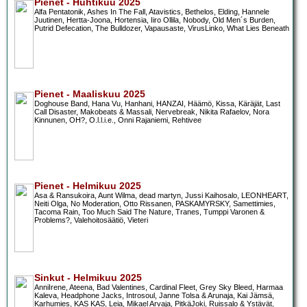
Pienet - Huhtikuu 2025
Alfa Pentatonik, Ashes In The Fall, Atavistics, Bethelos, Elding, Hannele
Juutinen, Hertta-Joona, Hortensia, Iiro Ollila, Nobody, Old Men´s Burden,
Putrid Defecation, The Bulldozer, Vapausaste, VirusLinko, What Lies Beneath
Pienet - Maaliskuu 2025
Doghouse Band, Hana Vu, Hanhani, HANZAI, Häämö, Kissa, Käräjät, Last
Call Disaster, Makobeats & Massali, Nervebreak, Nikita Rafaelov, Nora
Kinnunen, OH?, O.l.l.i.e., Onni Rajaniemi, Rehtivee
Pienet - Helmikuu 2025
Asa & Ransukoira, Aunt Wilma, dead martyn, Jussi Kaihosalo, LEONHEART,
Neiti Olga, No Moderation, Otto Rissanen, PASKAMYRSKY, Samettimies,
Tacoma Rain, Too Much Said The Nature, Tranes, Tumppi Varonen &
Problems?, Valehoitosäätiö, Vieteri
Sinkut - Helmikuu 2025
AnniIrene, Ateena, Bad Valentines, Cardinal Fleet, Grey Sky Bleed, Harmaa
Kaleva, Headphone Jacks, Introsoul, Janne Tolsa & Arunaja, Kai Jämsä,
Karhumies, KAS KAS, Leia, Mikael Arvaja, PitkäJoki, Ruissalo & Ystävät,