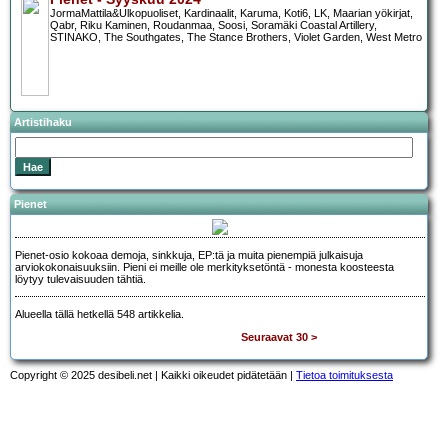
JormaMattila&Ulkopuoliset, Kardinaalit, Karuma, Koti6, LK, Maarian yökirjat,
Qabr, Riku Kaminen, Roudanmaa, Soosi, Soramäki Coastal Artillery,
STINAKO, The Southgates, The Stance Brothers, Violet Garden, West Metro
Artistihaku
Pienet
Pienet-osio kokoaa demoja, sinkkuja, EP:tä ja muita pienempiä julkaisuja
arviokokonaisuuksiin. Pieni ei meille ole merkityksetöntä - monesta koosteesta
löytyy tulevaisuuden tähtiä.
Alueella tällä hetkellä 548 artikkelia.
Seuraavat 30 >
Copyright © 2025 desibeli.net | Kaikki oikeudet pidätetään |
Tietoa toimituksesta