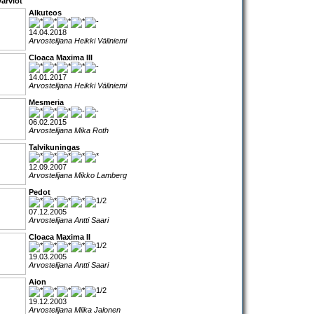
arviot
Alkuteos
14.04.2018
Arvostelijana Heikki Väliniemi
Cloaca Maxima III
14.01.2017
Arvostelijana Heikki Väliniemi
Mesmeria
06.02.2015
Arvostelijana Mika Roth
Talvikuningas
12.09.2007
Arvostelijana Mikko Lamberg
Pedot
07.12.2005
Arvostelijana Antti Saari
Cloaca Maxima II
19.03.2005
Arvostelijana Antti Saari
Aion
19.12.2003
Arvostelijana Miika Jalonen