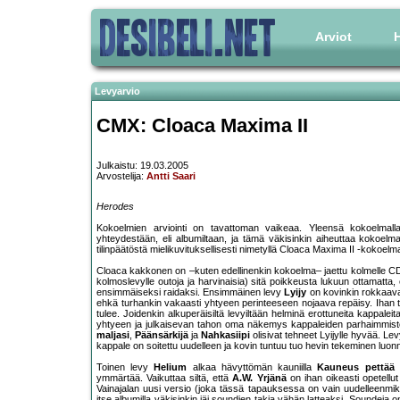
Arviot
H
Levyarvio
CMX: Cloaca Maxima II
Julkaistu: 19.03.2005
Arvostelija:
Antti Saari
Herodes
Kokoelmien arviointi on tavattoman vaikeaa. Yleensä kokoelmalla 
yhteydestään, eli albumiltaan, ja tämä väkisinkin aiheuttaa kokoelma
tilinpäätöstä mielikuvituksellisesti nimetyllä Cloaca Maxima II -kokoe
Cloaca kakkonen on –kuten edellinenkin kokoelma– jaettu kolmelle CD:
kolmoslevylle outoja ja harvinaisia) sitä poikkeusta lukuun ottamatta, e
ensimmäiseksi raidaksi. Ensimmäinen levy
Lyijy
on kovinkin rokkaava 
ehkä turhankin vakaasti yhtyeen perinteeseen nojaava repäisy. Ihan to
tulee. Joidenkin alkuperäisiltä levyiltään helminä erottuneita kappale
yhtyeen ja julkaisevan tahon oma näkemys kappaleiden parhaimmistos
maljasi
,
Päänsärkijä
ja
Nahkasiipi
olisivat tehneet Lyijylle hyvää. Le
kappale on soitettu uudelleen ja kovin tuntuu tuo hevin tekeminen luonnis
Toinen levy
Helium
alkaa hävyttömän kauniilla
Kauneus pettää
-
ymmärtää. Vaikuttaa siltä, että
A.W. Yrjänä
on ihan oikeasti opetellut
Vainajalan uusi versio (joka tässä tapauksessa on vain uudelleenmik
itse albumilla väkisinkin jäi soundien takia vähän latteaksi. Soundeja 