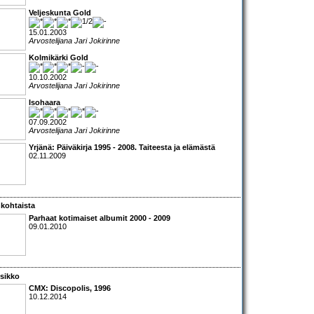
Veljeskunta Gold
15.01.2003
Arvostelijana Jari Jokirinne
Kolmikärki Gold
10.10.2002
Arvostelijana Jari Jokirinne
Isohaara
07.09.2002
Arvostelijana Jari Jokirinne
Yrjänä: Päiväkirja 1995 - 2008. Taiteesta ja elämästä
02.11.2009
kohtaista
Parhaat kotimaiset albumit 2000 - 2009
09.01.2010
sikko
CMX: Discopolis, 1996
10.12.2014