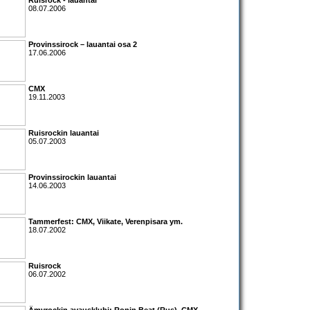
08.07.2006
Provinssirock – lauantai osa 2
17.06.2006
CMX
19.11.2003
Ruisrockin lauantai
05.07.2003
Provinssirockin lauantai
14.06.2003
Tammerfest:
CMX
,
Viikate
,
Verenpisara
ym.
18.07.2002
Ruisrock
06.07.2002
Ämyrockin avausklubi:
Ronin Beat
(Rus),
CMX