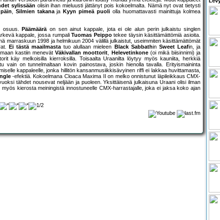
Levy
det sylissään
olisin ihan mieluusti jättänyt pois kokoelmalta. Nämä nyt ovat tietysti
 päin
,
Silmien takana
ja
Kyyn pimeä puoli
olla huomattavasti mainittuja kolmea
in osuus.
Päämäärä
on sen ainut kappale, jota ei ole alun perin julkaistu singlen
 järkevä kappale, jossa rumpali
Tuomas Peippo
tekee täysin käsittämättömiä asioita.
ä marraskuun 1998 ja helmikuun 2004 välillä julkaistut, useimmiten käsittämättömät
rat.
Ei tästä maailmasta
tuo alullaan mieleen
Black Sabbath
in
Sweet Leaf
in, ja
 Samaan kastiin menevät
Väkivallan moottorit
,
Helevetinkone
(oi mikä biisinnimi) ja
orit käy melkoisilla kierroksilla. Toisaalta Uraanilta löytyy myös kauniita, herkkiä
tu vain on tunnelmaltaan kovin painostava, joskin hienolla tavalla. Erityismaininta
miselle kappaleelle, jonka hillitön kansanmusiikkisävyinen riffi ei lakkaa huvittamasta,
ngle
-efektiä. Kokoelmana Cloaca Maxima II on melko onnistunut läpileikkaus CMX-
ksi tähdet nousevat neljään ja puoleen. Yksittäisenä julkaisuna Uraani olisi ilman
 myös kierosta meiningistä innostuneelle CMX-harrastajalle, joka ei jaksa koko ajan