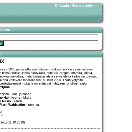
Kirjaudu
Rekisteröidy
|
stihaku
ti
MX
iossa 1985 perustettu suomalaisen raskaan rockin syvämietteinen
 tiensä kulkija, jonka äkkiväärä, punkkia, progea, metallia, joikua,
moivaa melodiaa, melankoliaa ja jatsia sekoitteleva keitos on toiminut
uvana valtavalle määrälle niin 90- kuin 2000 -luvun yhtyeitä.
peräisjäsenistä mukana on enää vain yhtyeen runollinen sielu
Yrjänä
.
Yrjänä - laulu ja basso
ne Halmkrona
- kitara
o Rasio
- kitara
-Matti Wahlström
- rummut
i:
fi
vitetty 11.10.2019)