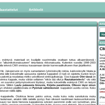
aastattelut
Artikkelit
Arti
Artis
C
Torn
oman
esiintyvä materiaali on kuulijalle suurimmalta osaltaan tuttua alkuperäisestä
unel
n "albumikokonaisuuteen" tietynlaista rikkonaisuutta. Kuitenkin vuosilta 1998-2003
esik
lmalla tekevä CMX onnistuu kasaamaan tämän karnevaalikulkueen ihan järjelliseksi.
Alku
A.W.
lle. Jakoperuste on myös samanlainen (ykköslevylle rokkia, kakkoslevylle hitaita ja
ttä tälle kokoelmalle upouusina sijoitetut kappaleet (3 kpl) on sijoitettu kunkin levyn
A.W.
paketti ja noudattaa melko uskollisesti sinkkujulkaisuja. Uusi kappale
Olet tässä
on
Jan
imiva kappale, mutta vähän sellainen "eikös tää ollut jo
Rautakantele
ella" -olo siitä
Tim
ita en suureksi pettymyksekseni löytänyt, mutta kokoelmilla esiintyvä CMX on tietysti
Olli
ta. Siltikin
Laulu palavasta linnusta
,
Kirjeita paratiisista
,
Olkoon täysi sinun
vyn ehdoton päällikköraita on
Pyörivät sähkökoneet
-kappaleen uusittu versio. Koko
Linkk
tuvan näiltä äijiltä.
cmx.
kappaleella. Otsikkoa lienee pakko uskoa, mutta kuka noita sanoituksia muka
(Päi
 laulamaan, ainakin tällä raidalla pystyy ihan oikeasti
nauttimaan
laulusuorituksesta.
saus) tuo tästä hienosta kappaleesta selvästi paremmin esille sen tunnelman, joka
on tähän versioon paranneltu ja kitaroihin lisätty munaa ynnä efektejä. Muut kappaleet