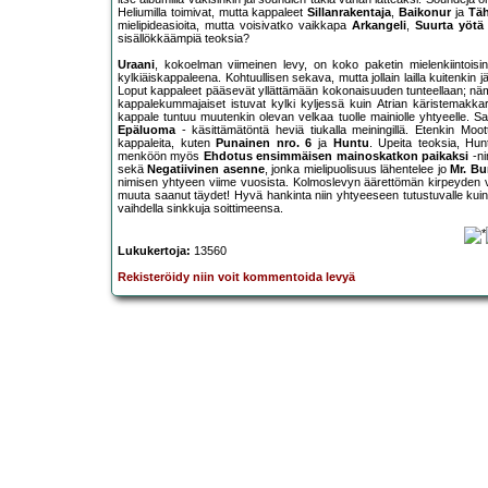
Heliumilla toimivat, mutta kappaleet
Sillanrakentaja
,
Baikonur
ja
Täh
mielipideasioita, mutta voisivatko vaikkapa
Arkangeli
,
Suurta yötä
sisällökkäämpiä teoksia?
Uraani
, kokoelman viimeinen levy, on koko paketin mielenkiintois
kylkiäiskappaleena. Kohtuullisen sekava, mutta jollain lailla kuitenkin
Loput kappaleet pääsevät yllättämään kokonaisuuden tunteellaan; näm
kappalekummajaiset istuvat kylki kyljessä kuin Atrian käristemakka
kappale tuntuu muutenkin olevan velkaa tuolle mainiolle yhtyeelle.
Epäluoma
- käsittämätöntä heviä tiukalla meiningillä. Etenkin Moott
kappaleita, kuten
Punainen nro. 6
ja
Huntu
. Upeita teoksia, Hun
menköön myös
Ehdotus ensimmäisen mainoskatkon paikaksi
-ni
sekä
Negatiivinen asenne
, jonka mielipuolisuus lähentelee jo
Mr. Bu
nimisen yhtyeen viime vuosista. Kolmoslevyn äärettömän kirpeyden vuo
muuta saanut täydet! Hyvä hankinta niin yhtyeeseen tutustuvalle kuin
vaihdella sinkkuja soittimeensa.
Lukukertoja:
13560
Rekisteröidy niin voit kommentoida levyä