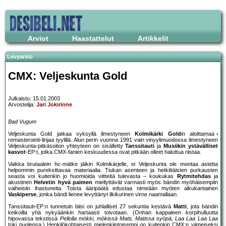
Arviot
Haastattelut
Artikkelit
Levyarvio
CMX: Veljeskunta Gold
Julkaistu: 15.01.2003
Arvostelija:
Jari Jokirinne
Bad Vugum
Veljeskunta Gold jatkaa syksyllä ilmestyneen
Kolmikärki Gold
in aloittamaa
remasterointi-linjaa tyylillä. Alun perin vuonna 1991 vain vinyylimuodossa ilmestyneen
Veljeskunta-pitkäsoiton yhteyteen on sisälletty
Tanssitauti
ja
Musiikin ystävälliset
kasvot
-EP:t, jotka CMX-fanien keskuudessa ovat pitkään olleet haluttua riistaa.
Vaikka brutaalein hc-mätke jäikin Kolmikärjelle, ei Veljeskunta ole montaa astetta
helpommin pureksittavaa materiaalia. Tiukan asenteen ja hetkittäisten purkausten
seasta voi kuitenkin jo huomioida viitteitä tulevasta – koukukas
Rytmitehdas
ja
akustinen
Helvetin hyvä paimen
miellyttävät varmasti myös bändin myöhäisempiin
vaiheisiin ihastuneita. Toista ääripäätä edustaa nimeään myöten alkukantainen
Vaskiperse
, jonka bändi lienee levyttänyt ilkikurinen virne naamallaan.
Tanssitauti-EP:n tunnetuin biisi on juhlalliset 27 sekuntia kestävä
Matti
, jota bändin
keikoilla yhä nykyäänkin hartaasti toivotaan. (Onhan kappaleen korpihulluutta
hipovassa tekstissä
Pellolla mökki, mökissä Matti, Matissa syöpä, Laa Laa Laa Laa
toki puolensa.) Henkilökohtaisesti mielenkiintoisempi on kuitenkin CMX:n viimeiseksi