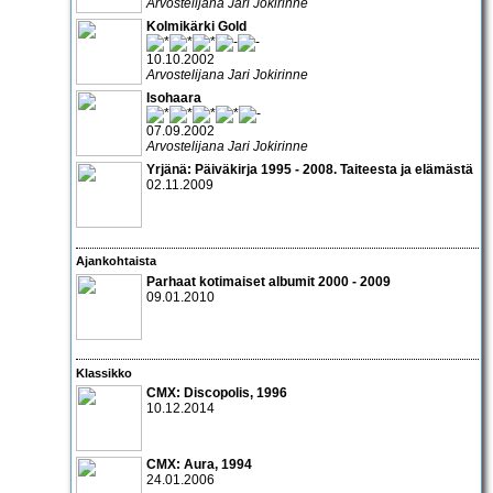
Arvostelijana Jari Jokirinne
Kolmikärki Gold
10.10.2002
Arvostelijana Jari Jokirinne
Isohaara
07.09.2002
Arvostelijana Jari Jokirinne
Yrjänä: Päiväkirja 1995 - 2008. Taiteesta ja elämästä
02.11.2009
Ajankohtaista
Parhaat kotimaiset albumit 2000 - 2009
09.01.2010
Klassikko
CMX: Discopolis, 1996
10.12.2014
CMX: Aura
, 1994
24.01.2006