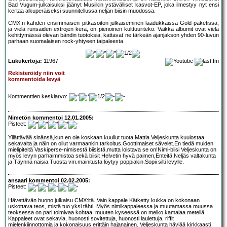
Bad Vugum-julkaisuksi jäänyt Musiikin ystävälliset kasvot-EP, joka ilmestyy nyt ensi
kertaa alkuperäiseksi suunnitellussa neljän biisin muodossa.
CMX:n kahden ensimmäisen pitkäsoiton julkaiseminen laadukkaissa Gold-paketissa,
ja vielä runsaiden extrojen kera, on pienoinen kulttuuriteko. Vaikka albumit ovat vielä
kehittymässä olevan bändin tuotoksia, kattavat ne tärkeän ajanjakson yhden 90-luvun
parhaan suomalaisen rock-yhtyeen taipaleesta.
Lukukertoja:
11967
Rekisteröidy niin voit
kommentoida levyä
Kommenttien keskiarvo:
Nimetön kommentoi 12.01.2005:
Pisteet:
Yllättävää sinänsä,kun en ole koskaan kuullut tuota Mattia.Veljeskunta kuulostaa
sekavalta ja näin on ollut varmaankin tarkoitus.Goottimaiset sävelet.En tiedä muiden
mielipiteitä Vaskiperse-nimisestä biisistä,mutta loistava se on!Nimi-biisi Veljeskunta on
myös levyn parhaimmistoa sekä biisit Helvetin hyvä paimen,Enteitä,Neljäs valtakunta
ja Täynnä naisia.Tuosta vm.mainitusta löytyy poppiakin.Sopii silti levylle.
ansaari kommentoi 02.02.2005:
Pisteet:
Hävettävän huono julkaisu CMX:ltä. Vain kappale Kätketty kukka on kokonaan
uskottava teos, mistä tuo yksi tähti. Myös nimikappaleessa ja muutamassa muussa
teoksessa on pari toimivaa kohtaa, muuten kyseessä on melko kamalaa meteliä.
Kappaleet ovat sekavia, huonosti sovitettuja, huonosti laulettuja, riffit
mielenkiinnottomia ja kokonaisuus erittäin hajanainen. Veljeskunta häviää kirkkaasti