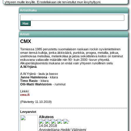
yhtyeen muille levyille. Ei todellakaan ole tervetullut mun levyhyllyyni.
Artistihaku
Artisti
CMX
Torniossa 1985 perustettu suomalaisen raskaan rockin syvämietteinen
oman tiensä kulkija, jonka äkkiväärä, punkkia, progea, metallia, joikua,
unelmoivaa melodiaa, melankoliaa ja jatsia sekoitteleva keitos on toiminut
esikuvana valtavalle määrälle niin 90- kuin 2000 -luvun yhtyeitä.
Alkuperäisjäsenistä mukana on enää vain yhtyeen runollinen sielu
A.W.Yrjänä
.
A.W.Yrjänä - laulu ja basso
Janne Halmkrona
- kitara
Timo Rasio
- kitara
Olli-Matti Wahlström
- rummut
Linkki:
cmx.fi
(Päivitetty 11.10.2019)
Levyarviot
Alkuteos
14.04.2018
Arvostelijana Heikki Väliniemi