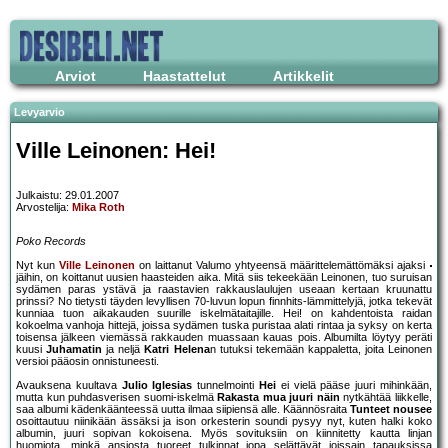
Arviot
Haastattelut
Artikkelit
Levyarvio
Ville Leinonen: Hei!
Julkaistu: 29.01.2007
Arvostelija:
Mika Roth
Poko Records
Nyt kun
Ville Leinonen
on laittanut Valumo yhtyeensä määrittelemättömäksi ajaksi
jäihin, on koittanut uusien haasteiden aika. Mitä siis tekeekään Leinonen, tuo suruisan
sydämen paras ystävä ja raastavien rakkauslaulujen useaan kertaan kruunattu
prinssi? No tietysti täyden levyllisen 70-luvun lopun finnhits-lämmittelyjä, jotka tekevät
kunniaa tuon aikakauden suurille iskelmätaitajille. Hei! on kahdentoista raidan
kokoelma vanhoja hittejä, joissa sydämen tuska puristaa alati rintaa ja syksy on kerta
toisensa jälkeen viemässä rakkauden muassaan kauas pois. Albumilta löytyy peräti
kuusi
Juhamatin
ja neljä
Katri Helena
n tutuksi tekemään kappaletta, joita Leinonen
versioi pääosin onnistuneesti.
Avauksena kuultava
Julio Iglesias
tunnelmointi
Hei
ei vielä pääse juuri mihinkään,
mutta kun puhdasverisen suomi-iskelmä
Rakasta mua juuri näin
nytkähtää liikkelle,
saa albumi kädenkäänteessä uutta ilmaa siipiensä alle. Käännösraita
Tunteet nousee
osoittautuu niinikään ässäksi ja ison orkesterin soundi pysyy nyt, kuten halki koko
albumin, juuri sopivan kokoisena. Myös sovituksiin on kiinnitetty kautta linjan
huomiota, minkä ansiosta tuoreet tulkinnat jopa selättävät joissain tapauksissa