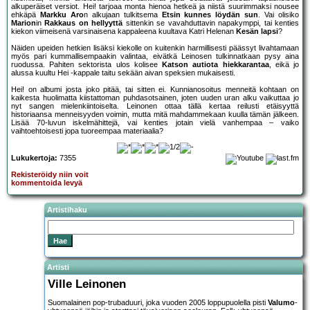
alkuperäiset versiot. Hei! tarjoaa monta hienoa hetkeä ja niistä suurimmaksi nousee
ehkäpä
Markku Aro
n alkujaan tulkitsema
Etsin kunnes löydän sun
. Vai olisiko
Marion
in
Rakkaus on hellyyttä
sittenkin se vavahduttavin napakymppi, tai kenties
kiekon viimeisenä varsinaisena kappaleena kuultava Katri Helenan
Kesän lapsi
?
Näiden upeiden hetkien lisäksi kiekolle on kuitenkin harmillisesti päässyt livahtamaan
myös pari kummallisempaakin valintaa, eivätkä Leinosen tulkinnatkaan pysy aina
ruodussa. Pahiten sektorista ulos kolisee
Katson autiota hiekkarantaa
, eikä jo
alussa kuultu Hei -kappale taitu sekään aivan speksien mukaisesti.
Hei! on albumi josta joko pitää, tai sitten ei. Kunnianosoitus menneitä kohtaan on
kaikesta huolimatta kiistattoman puhdasotsainen, joten uuden uran alku vaikuttaa jo
nyt sangen mielenkiintoiselta. Leinonen ottaa tällä kertaa reilusti etäisyyttä
historiaansa menneisyyden voimin, mutta mitä mahdammekaan kuulla tämän jälkeen.
Lisää 70-luvun iskelmähittejä, vai kenties jotain vielä vanhempaa – vaiko
vaihtoehtoisesti jopa tuoreempaa materiaalia?
Lukukertoja:
7355
Rekisteröidy niin voit
kommentoida levyä
Artistihaku
Artisti
Ville Leinonen
Suomalainen pop-trubaduuri, joka vuoden 2005 loppupuolella pisti
Valumo
-