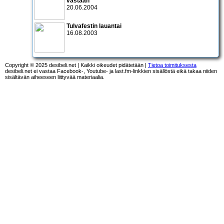
vastaan
20.06.2004
Tulvafestin lauantai
16.08.2003
Copyright © 2025 desibeli.net | Kaikki oikeudet pidätetään |
Tietoa toimituksesta
desibeli.net ei vastaa Facebook-, Youtube- ja last.fm-linkkien sisällöstä eikä takaa niiden
sisältävän aiheeseen liittyvää materiaalia.