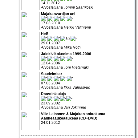
14.11.2012
Arvostelijana Tommi Saarikoski
Majakanvartijan uni
17.03.2010
Arvostelijana Heikki Väliniemi
Hei!
29.01.2007
Arvostelijana Mika Roth
Jalokivikokoelma 1999-2006
12.04.2006
Arvostelijana Toni Hietamäki
Suudelmitar
07.03.2004
Arvostelijana Ilkka Valpasvuo
Raastinlauluja
23.09.2002
Arvostelijana Jari Jokirinne
Ville Leinonen & Majakan soittokunta:
Aaukeaaukeaaukeaa (CD+DVD)
24.01.2012