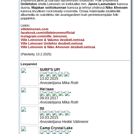
yhtyeensä jäihin ja starttasi täysiverisen soolouran. Folk-yhtyeensä
Unilehdon
ohella Leinonen on keikkaillut mm.
Janne Lastumäen
kanssa
duona,
Majakan soittokunnan
kanssa ja tehnyt yhdessä
Niko Ahvosen
kanssa levyllisen rocksteady-covereita. Omaa materiaalia sisältävillä
albumeilla on sukellettu niin avantgardeen kuin perinteisempään folk-
poppiinkin.
Linkki:
villeleinonen.com
facebook.com/villeleinonenofficial
instagram.com/ville_leinonen_
Ville Leinonen & Valumo desibeli.netissä
Ville Leinosen Unilehto desibeli.netissä
Ville Leinonen & Niko Ahvonen desibeli.netissä
(Päivitetty 13.2.2025)
Levyarviot
SURF’S UP!
13.02.2025
Arvostelijana Mika Roth
Hei taas
09.03.2017
Arvostelijana Mika Roth
ISI
10.03.2015
Arvostelijana Heikki Väliniemi
Camp Crystal Lake