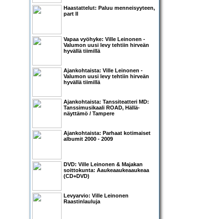
Haastattelut:
Paluu menneisyyteen,
part II
Vapaa vyöhyke:
Ville Leinonen
-
Valumo
n uusi levy tehtiin hirveän
hyvällä tiimillä
Ajankohtaista:
Ville Leinonen
-
Valumo
n uusi levy tehtiin hirveän
hyvällä tiimillä
Ajankohtaista:
Tanssiteatteri MD:
Tanssimusikaali ROAD
, Hällä-
näyttämö / Tampere
Ajankohtaista: Parhaat kotimaiset
albumit 2000 - 2009
DVD:
Ville Leinonen & Majakan
soittokunta: Aaukeaaukeaaukeaa
(CD+DVD)
Levyarvio: Ville Leinonen
Raastinlauluja