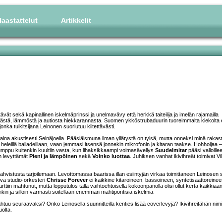
aastattelut
Artikkelit
t sekä kapinallinen iskelmäprinssi ja unelmavävy että herkkä taiteilija ja imelän rajamailla
esästä, lämmöstä ja autiosta hiekkarannasta. Suomen ykköstrubaduurin tuoreimmalta kiekolta 
onka tulkitsijana Leinonen suoriutuu kiitettävästi.
na akustisesti Seinäjoella. Pääsiäismuna ilman yllätystä on tylsä, mutta onneksi minä rakas
 heleillä balladeillaan, vaan jemmasi itsensä jonnekin mikrofonin ja kitaran taakse. Hohhoijaa –
mppu kuitenkin kuultiin vasta, kun lihaksikkaampi voimasävellys
Suudelmitar
pääsi valloille
n levyttämät
Pieni ja lämpöinen
sekä
Voinko luottaa
. Juhiksen vanhat ikivihreät toimivat Vi
änivahvistusta tarjoilemaan. Levottomassa baarissa illan esiintyjän virkaa toimittaneen Leinosen
oiva studio-orkesteri
Chrisse Forever
ei kaikkine kitaroineen, bassoineen, syntetisaattoreinee
tiin mahtunut, mutta lopputulos tällä vaihtoehtoisella kokoonpanolla olisi ollut kerta kaikkiaa
kin ja silloin varmasti soitellaan enemmän mahtipontisia iskelmiä.
pahtuu seuraavaksi? Onko Leinosella suunnitteilla kenties lisää coverlevyjä? Ikivihreitähän nimi
uolta.