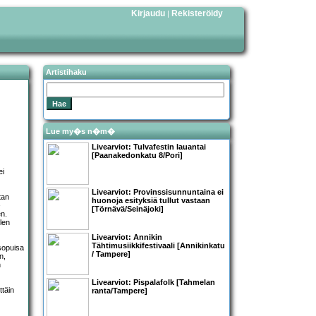
Kirjaudu
Rekisteröidy
|
Artistihaku
Lue my�s n�m�
Livearviot: Tulvafestin lauantai
[Paanakedonkatu 8/Pori]
ei
Livearviot: Provinssisunnuntaina ei
tan
huonoja esityksiä tullut vastaan
[Törnävä/Seinäjoki]
en.
llen
Livearviot:
Annikin
Tähtimusiikkifestivaali
[Annikinkatu
 sopuisa
/ Tampere]
n,
n
Livearviot: Pispalafolk [Tahmelan
ttäin
ranta/Tampere]