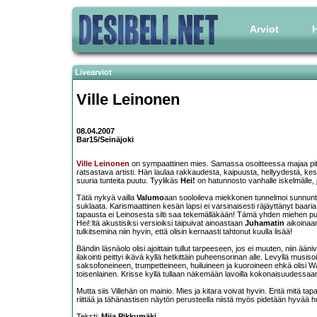
Arviot
H
Livearviot
Ville Leinonen
08.04.2007
Bar15/Seinäjoki
Ville Leinonen
on sympaattinen mies. Samassa osoitteessa majaa pitävä
ratsastava artisti. Hän laulaa rakkaudesta, kaipuusta, hellyydestä, k
suuria tunteita puutu. Tyylikäs
Hei!
on hatunnosto vanhalle iskelmälle, j
Tätä nykyä vailla
Valumo
aan sooloileva miekkonen tunnelmoi sunnuntai
suklaata. Karismaattinen kesän lapsi ei varsinaisesti räjäyttänyt baaria
tapausta ei Leinosesta silti saa tekemälläkään! Tämä yhden miehen pu
Hei!:ltä akustisiksi versioiksi taipuivat ainoastaan
Juhamatin
aikoinaa
tulkitsemina niin hyvin, että olisin kernaasti tahtonut kuulla lisää!
Bändin läsnäolo olisi ajoittain tullut tarpeeseen, jos ei muuten, niin ä
ilakointi peittyi ikävä kyllä hetkittäin puheensorinan alle. Levyllä musis
saksofoneineen, trumpetteineen, huiluineen ja kuoroineen ehkä olisi Wart
toisenlainen. Krisse kyllä tullaan näkemään lavoilla kokonaisuudessaan
Mutta siis Villehän on mainio. Mies ja kitara voivat hyvin. Entä mitä ta
riittää ja tähänastisen näytön perusteella niistä myös pidetään hyvää h
Teksti:
Miia Pikkumäki