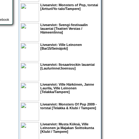
Livearviot:
Monsters of Pop
, torstai
[Artturi/Yo-talo/Tampere]
Livearviot: Svengi-festivaalin
lauantai [Teatteri Verstas /
Hämeenlinna]
Livearviot:
Ville Leinonen
[Bar15/Seinäjoki]
Livearviot:
Ilosaarirockin lauantai
[Laulurinne/Joensuu]
Livearviot:
Ville Härkönen
,
Janne
Laurila
,
Ville Leinonen
[Telakka/Tampere]
Livearviot:
Monsters Of Pop 2009
-
torstai [Telakka & Klubi / Tampere]
Livearviot:
Musta Köksä, Ville
Leinonen ja Majakan Soittokunta
[Klubi / Tampere]