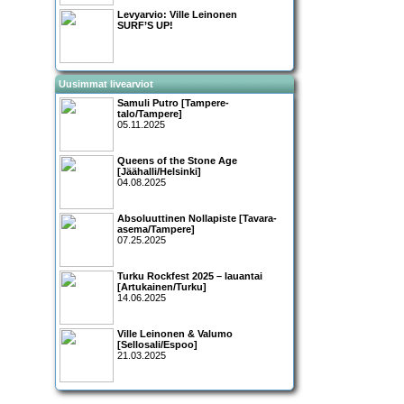
Levyarvio: Ville Leinonen
SURF’S UP!
Uusimmat livearviot
Samuli Putro [Tampere-
talo/Tampere]
05.11.2025
Queens of the Stone Age
[Jäähalli/Helsinki]
04.08.2025
Absoluuttinen Nollapiste [Tavara-
asema/Tampere]
07.25.2025
Turku Rockfest 2025 – lauantai
[Artukainen/Turku]
14.06.2025
Ville Leinonen & Valumo
[Sellosali/Espoo]
21.03.2025