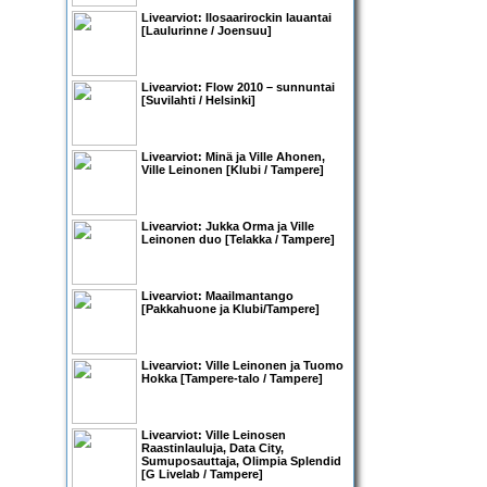
Livearviot:
Ilosaarirockin lauantai
[Laulurinne / Joensuu]
Livearviot:
Flow 2010 – sunnuntai
[Suvilahti / Helsinki]
Livearviot:
Minä ja Ville Ahonen
,
Ville Leinonen
[Klubi / Tampere]
Livearviot:
Jukka Orma
ja
Ville
Leinonen duo
[Telakka / Tampere]
Livearviot:
Maailmantango
[Pakkahuone ja Klubi/Tampere]
Livearviot:
Ville Leinonen
ja
Tuomo
Hokka
[Tampere-talo / Tampere]
Livearviot:
Ville Leinosen
Raastinlauluja, Data City,
Sumuposauttaja, Olimpia Splendid
[G Livelab / Tampere]