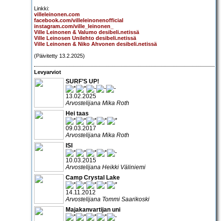
Linkki:
villeleinonen.com
facebook.com/villeleinonenofficial
instagram.com/ville_leinonen_
Ville Leinonen & Valumo desibeli.netissä
Ville Leinosen Unilehto desibeli.netissä
Ville Leinonen & Niko Ahvonen desibeli.netissä
(Päivitetty 13.2.2025)
Levyarviot
SURF’S UP!
13.02.2025
Arvostelijana Mika Roth
Hei taas
09.03.2017
Arvostelijana Mika Roth
ISI
10.03.2015
Arvostelijana Heikki Väliniemi
Camp Crystal Lake
14.11.2012
Arvostelijana Tommi Saarikoski
Majakanvartijan uni