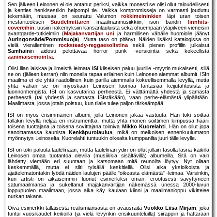
Sen jälkeen Leinonen ei ole antanut periksi, vaikka monesti se olisi ollut taloudellisesti
ja kenties henkisestikin helpompi tie. Vaikka kompromisseja on varmasti jouduttu
tekemään, muusaa on seurattu Valumon
rokkimeininkien
läpi uran toisen
mestariteoksen
Suudelmittaren
maailmanmusiikkiin, ison bändin
finnhits-
covereihin
, uusiin näkemyksiin kansanlauluista sekä ohuempaan yläpilveen vieneisiin
avantgarde-tutkielmiin (
Majakanvartijan uni
ja harmillisen vähälle huomiolle jäänyt
Auringonsäde/Pommisuoja
). Mutta taso on pitänyt. Näiden lisäksi katalogissa on
vielä vieraileminen
rocksteady-reggaesolistina
sekä pienen profiilin julkaisut
Samhain
in aidosti pelottavaa horror punk -versiointia sekä kokeellista
äänimaisemointia
.
Olisi liian laiskaa ja ilmeistä leimata
ISI
kliseisen paluu juurille -myytin mukaisesti, sillä
se on (jälleen kerran) niin monella tapaa erilainen kuin Leinosen aiemmat albumit. ISIn
maailma ei ole yhtä raadollinen kuin parilla aiemmalla kokeellisemmalla levyllä, mutta
yhtä vähän se on myöskään Leinosen luomaa fantasiaa keijutähtösistä ja
luonnonhengistä. ISI on kasvutarina perheestä. Ei välttämättä yhdestä ja samasta
perheestä (tai yhdestä ja samasta ISIstäkään), vaan perhe-elämästä ylipäätään.
Maailmasta, jossa jotain poistuu, kun tilalle tulee paljon tärkeämpää.
ISI on myös ensimmäinen albumi, jolla Leinonen jakaa vastuuta. Hän toki soittaa
tälläkin levyllä neljää eri instrumenttia, mutta yhtä monen soittimen kimpussa häärii
toisena tuottajana ja toisena sovittajana toimiva
Mikko Kuorelahti
. Hän on ollut jopa
sanoittamassa kaunista
Kenkäpurolaulu
a, mikä on melkoisen ennenkuulumaton
myönnytys Leinoselta. Kuorelahti tuntuukin oikealta kumppanilta juuri tälle levylle.
ISI on toki paluuta laulelmaan, mutta laulelman ydin on ollut jollain tasolla läsnä kaikilla
Leinosen omaa tuotantoa olevilla (musiikkia sisältävillä) albumeilla. Sitä on vain
lähdetty viemään eri suuntaan ja katsomaan mitä reunoilta löytyy. Nyt ollaan
keskemmällä, mutta ei silti tylsällä keskitiellä. Olisi aika yksioikoista ja
ajattelematontakin lyödä näiden laulujen päälle "oikeasta elämästä" -leimaa. Varsinkin,
kun artisti on aikaisemmin luonut esimerkiksi oman, eroottisesti sävyttyneen
satumaailmansa ja sukeltanut majakanvartijan näkemässä unessa 2000-luvun
loppupuolen maailmaan, jossa aika käy kaulaan kiinni ja maailmanloppu vikittelee
nurkan takana.
Oiva esimerkki tällaisesta realismiansasta on avausraita
Vuokko Liisa Mirjam
, joka
tuntui vuosikaudet keikoilla (ja vielä levynkin ensikuunteluilla) siirappiin ja hattaraan