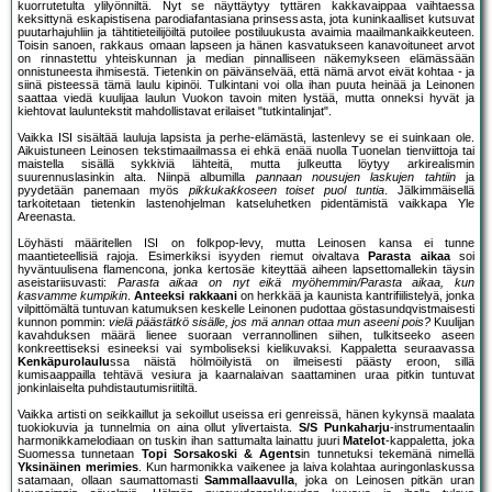
kuorrutetulta ylilyönniltä. Nyt se näyttäytyy tyttären kakkavaippaa vaihtaessa
keksittynä eskapistisena parodiafantasiana prinsessasta, jota kuninkaalliset kutsuvat
puutarhajuhliin ja tähtitieteilijöiltä putoilee postiluukusta avaimia maailmankaikkeuteen.
Toisin sanoen, rakkaus omaan lapseen ja hänen kasvatukseen kanavoituneet arvot
on rinnastettu yhteiskunnan ja median pinnalliseen näkemykseen elämässään
onnistuneesta ihmisestä. Tietenkin on päivänselvää, että nämä arvot eivät kohtaa - ja
siinä pisteessä tämä laulu kipinöi. Tulkintani voi olla ihan puuta heinää ja Leinonen
saattaa viedä kuulijaa laulun Vuokon tavoin miten lystää, mutta onneksi hyvät ja
kiehtovat lauluntekstit mahdollistavat erilaiset "tutkintalinjat".
Vaikka ISI sisältää lauluja lapsista ja perhe-elämästä, lastenlevy se ei suinkaan ole.
Aikuistuneen Leinosen tekstimaailmassa ei ehkä enää nuolla Tuonelan tienviittoja tai
maistella sisällä sykkiviä lähteitä, mutta julkeutta löytyy arkirealismin
suurennuslasinkin alta. Niinpä albumilla
pannaan nousujen laskujen tahtiin
ja
pyydetään panemaan myös
pikkukakkoseen toiset puol tuntia
. Jälkimmäisellä
tarkoitetaan tietenkin lastenohjelman katseluhetken pidentämistä vaikkapa Yle
Areenasta.
Löyhästi määritellen ISI on folkpop-levy, mutta Leinosen kansa ei tunne
maantieteellisiä rajoja. Esimerkiksi isyyden riemut oivaltava
Parasta aikaa
soi
hyväntuulisena flamencona, jonka kertosäe kiteyttää aiheen lapsettomallekin täysin
aseistariisuvasti:
Parasta aikaa on nyt eikä myöhemmin/Parasta aikaa, kun
kasvamme kumpikin
.
Anteeksi rakkaani
on herkkää ja kaunista kantrifiilistelyä, jonka
vilpittömältä tuntuvan katumuksen keskelle Leinonen pudottaa göstasundqvistmaisesti
kunnon pommin:
vielä päästätkö sisälle, jos mä annan ottaa mun aseeni pois?
Kuulijan
kavahduksen määrä lienee suoraan verrannollinen siihen, tulkitseeko aseen
konkreettiseksi esineeksi vai symboliseksi kielikuvaksi. Kappaletta seuraavassa
Kenkäpurolaulu
ssa näistä hölmöilyistä on ilmeisesti päästy eroon, sillä
kumisaappailla tehtävä vesiura ja kaarnalaivan saattaminen uraa pitkin tuntuvat
jonkinlaiselta puhdistautumisriitiltä.
Vaikka artisti on seikkaillut ja sekoillut useissa eri genreissä, hänen kykynsä maalata
tuokiokuvia ja tunnelmia on aina ollut ylivertaista.
S/S Punkaharju
-instrumentaalin
harmonikkamelodiaan on tuskin ihan sattumalta lainattu juuri
Matelot
-kappaletta, joka
Suomessa tunnetaan
Topi Sorsakoski & Agents
in tunnetuksi tekemänä nimellä
Yksinäinen merimies
. Kun harmonikka vaikenee ja laiva kolahtaa auringonlaskussa
satamaan, ollaan saumattomasti
Sammallaavulla
, joka on Leinosen pitkän uran