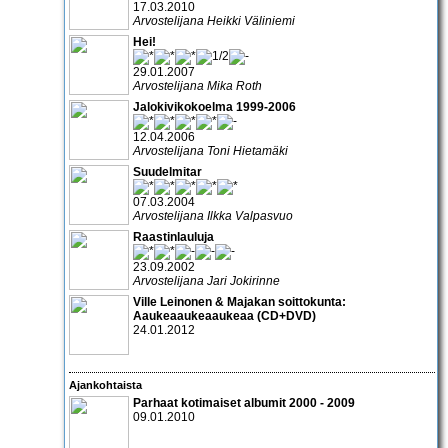
17.03.2010
Arvostelijana Heikki Väliniemi
Hei!
29.01.2007
Arvostelijana Mika Roth
Jalokivikokoelma 1999-2006
12.04.2006
Arvostelijana Toni Hietamäki
Suudelmitar
07.03.2004
Arvostelijana Ilkka Valpasvuo
Raastinlauluja
23.09.2002
Arvostelijana Jari Jokirinne
Ville Leinonen & Majakan soittokunta:
Aaukeaaukeaaukeaa (CD+DVD)
24.01.2012
Ajankohtaista
Parhaat kotimaiset albumit 2000 - 2009
09.01.2010