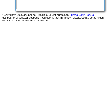
Copyright © 2025 desibeli.net | Kaikki oikeudet pidätetään |
Tietoa toimituksesta
desibeli.net ei vastaa Facebook-, Youtube- ja last.fm-linkkien sisällöstä eikä takaa niiden
sisältävän aiheeseen liittyvää materiaalia.