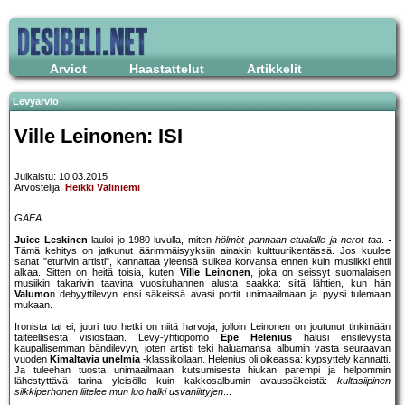
Arviot
Haastattelut
Artikkelit
Levyarvio
Ville Leinonen: ISI
Julkaistu: 10.03.2015
Arvostelija:
Heikki Väliniemi
GAEA
Juice Leskinen
lauloi jo 1980-luvulla, miten
hölmöt pannaan etualalle ja nerot taa
.
Tämä kehitys on jatkunut äärimmäisyyksiin ainakin kulttuurikentässä. Jos kuulee
sanat "eturivin artisti", kannattaa yleensä sulkea korvansa ennen kuin musiikki ehtii
alkaa. Sitten on heitä toisia, kuten
Ville Leinonen
, joka on seissyt suomalaisen
musiikin takarivin taavina vuosituhannen alusta saakka: siitä lähtien, kun hän
Valumo
n debyyttilevyn ensi säkeissä avasi portit unimaailmaan ja pyysi tulemaan
mukaan.
Ironista tai ei, juuri tuo hetki on niitä harvoja, jolloin Leinonen on joutunut tinkimään
taiteellisesta visiostaan. Levy-yhtiöpomo
Epe Helenius
halusi ensilevystä
kaupallisemman bändilevyn, joten artisti teki haluamansa albumin vasta seuraavan
vuoden
Kimaltavia unelmia
-klassikollaan. Helenius oli oikeassa: kypsyttely kannatti.
Ja tuleehan tuosta unimaailmaan kutsumisesta hiukan parempi ja helpommin
lähestyttävä tarina yleisölle kuin kakkosalbumin avaussäkeistä:
kultasiipinen
silkkiperhonen liitelee mun luo halki usvaniittyjen
...