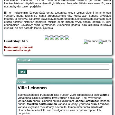
kauneimpia sävelmiä. Hölmön nuoruudenrakkauden kuvaus ja iholle tuleva
kesämuistelu on täydellinen antiteesi kylmälle ajan hengelle. Vähän kuin koko ISI, joka
nostaa hyvän tuulen purjeisiin.
ISI on helpoimmin lähestyttävä omaa tuotantoa oleva Leinos-albumi kymmeneen
vuoteen, mutta tuskin se häntä areenakeikoille vie. Mutta ajan kanssa arvostus
muuttuu ja kehittyy. Takarivin taavit jäävät haalistuneesta luokkakuvasta elämään, kun
eturivi pölyttyy historian hämäriin. Minulla ei ole mitään syytä epäillä, etteikö ISI olisi
erinomainen kevätlevy vielä kymmenen vuodenkin päästä, sillä albumilla kuultava
musiikki on sitä parasta laatua: ajatonta.
Lukukertoja:
6477
Rekisteröidy niin voit
kommentoida levyä
Artistihaku
Artisti
Ville Leinonen
Suomalainen pop-trubaduuri, joka vuoden 2005 loppupuolella pisti
Valumo
-
yhtyeensä jäihin ja starttasi täysiverisen soolouran. Folk-yhtyeensä
Unilehdon
ohella Leinonen on keikkaillut mm.
Janne Lastumäen
kanssa
duona,
Majakan soittokunnan
kanssa ja tehnyt yhdessä
Niko Ahvosen
kanssa levyllisen rocksteady-covereita. Omaa materiaalia sisältävillä
albumeilla on sukellettu niin avantgardeen kuin perinteisempään folk-
poppiinkin.