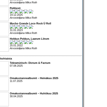
Arvostelijana Mika Roth
Peilitesti
19.12.2025
Arvostelijana Mika Roth
Mucho Grande Loco Rock Ü Roll
31.01.2023
Arvostelijana Mika Roth
Hokkus Pokkus, Laarum Liirum
25.01.2022
Arvostelijana Mika Roth
kohtaista
Tekramütisch: Dictum & Factum
07.08.2025
Omakustannealbumit – Heinäkuu 2025
11.07.2025
Omakustannealbumit – Huhtikuu 2025
30.04.2025