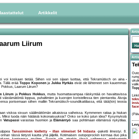
aastattelut
Artikkelit
Arti
Laarum Liirum
Artis
Te
Outoj
rump
i voi koskaan tietää. Siihen voi sen sijaan luottaa, että Tekramütisch on aina
ukule
na. Tällä erää
Toppo Koponen
ja
Jukka Hyrkäs
eivät ole lähteneet sen kauemmas
vali
kus Pokkus, Laarum Liirum?
Top
m Liirum
ja
Pokkus Hokkus
, mutta huomattavampaa räiskyntää on havaittavissa
Linki
väistämätöntä loppua, puhaltimien ja kuorojen koristellessa tien pientareita. Aivoja
tek
sa porisemaan siihen malliin Tekramütisch-soundikattilassa, että tätä(kin) teosta
ins
fac
ataan viskoa sivuun säälimättömän aikaisissa vaiheissa. Kymmenen raitaa ja hiukan
(Päi
anna. Miksi luoda näin hätäisiä kokonaisuuksia? Onko se koko jutun idea? Kysymyksiä
iin
Vatupassi
varastaa huomion ja
Elämäntyö
saa pohtimaan elämänsä nykytilaa.
Levy
 hulppea
Tanssiminen kielletty – illan viimeiset 54 hidasta
-paketti ilmestyi. 8.
 onhan tässä tietysti kautta yhä jäljellä. Kotimaisen outopoprockin kermaa duo joka
oakaan kantaansa myöten. Suosin siis ainakin tässä vaiheessa mieluummin