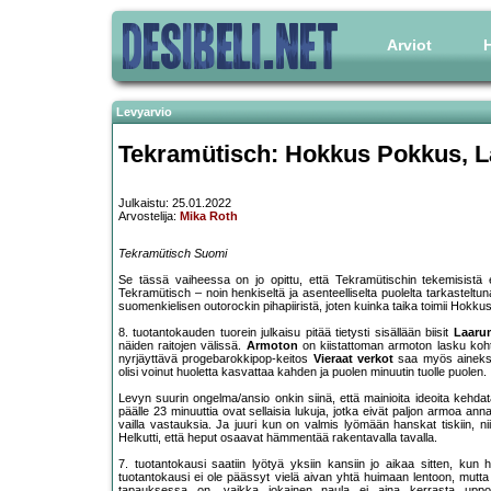
Arviot
H
Levyarvio
Tekramütisch: Hokkus Pokkus, 
Julkaistu: 25.01.2022
Arvostelija:
Mika Roth
Tekramütisch Suomi
Se tässä vaiheessa on jo opittu, että Tekramütischin tekemisistä e
Tekramütisch – noin henkiseltä ja asenteelliselta puolelta tarkasteltu
suomenkielisen outorockin pihapiiristä, joten kuinka taika toimii Hok
8. tuotantokauden tuorein julkaisu pitää tietysti sisällään biisit
Laaru
näiden raitojen välissä.
Armoton
on kiistattoman armoton lasku kohti 
nyrjäyttävä progebarokkipop-keitos
Vieraat verkot
saa myös aineksen
olisi voinut huoletta kasvattaa kahden ja puolen minuutin tuolle puolen.
Levyn suurin ongelma/ansio onkin siinä, että mainioita ideoita kehd
päälle 23 minuuttia ovat sellaisia lukuja, jotka eivät paljon armoa 
vailla vastauksia. Ja juuri kun on valmis lyömään hanskat tiskiin, n
Helkutti, että heput osaavat hämmentää rakentavalla tavalla.
7. tuotantokausi saatiin lyötyä yksiin kansiin jo aikaa sitten, kun
tuotantokausi ei ole päässyt vielä aivan yhtä huimaan lentoon, mutta
tapauksessa on, vaikka jokainen naula ei aina kerrasta upp