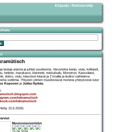
Kirjaudu
Rekisteröidy
|
stihaku
ti
kramütisch
a lauluja arjesta ja juhlan puutteesta. Varusteina banjo, viulu, kellopeli,
u, helistin, marakassi, klarinetti, nokkahuilu, Monotron, Kaossilator,
le, dobro, viulu, klassiset kitarat ja 2 knallia ja lisäksi vaihteleva
koima soittimia. Yhtyeen ytimen muodostavat monista yhteyksistä tutut
po Koponen
ja
Jukka Hyrkäs
.
t:
ramutisch.blogspot.com
tagram.com/tekramutisch
ebook.com/tekramutisch
vitetty 15.6.2026)
arviot
Muutosneuvottelut
15.06.2026