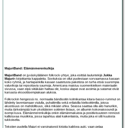
MajuriBand: Elämänmerenkulkija
MajuriBand
on jyväskyläläinen folkrock-yhtye, joka esittää lauluntekijä
Jukka
Majuri
n kirjoittamia kappaleita. Sovituksia on ollut puolestaan sorvaamassa kasaan
koko ryhmä, ja hartiapankilla kasaan saatetusta paketista on turha etsiä suurempia
valuvikoja tai repsottavia saumoja. Americana maistuu suomenkielisen materiaalin
sivussa, vaan eipä siitäkään haittaa ole, koska ulapat ovat avoimia ja satamat eivät
karsasta eksoottisempiakaan aluksia.
Folkrockin hengessä ns. normaalia bändisoitin kolmikantaa kitara-basso-rummut on
lähdetty laventamaan viululla, puhaltimilla sekä erilaisilla kielisoittimilla, joissa
akustisuus on mahdollisuus, eikä mikään uhka. Seassa saattaa olla aito hanurikin,
mutta tärkeämpää kuin yksittäisten soitinten listaus, on albumin kokonaissoundi ja
isompi kuva. Elämänmerenkulkija onkin elämänmakuista ja positiivisuuteen rennosti
kallistuvaa musiikkia, jossa tapahtuu alati kaikenlaista, mutta joka ei silti kuulosta
tukkoiselta.
Tekstien puolella Majuri ei varsinaisesti kirjoita kaikkea auki, vaan pelaa