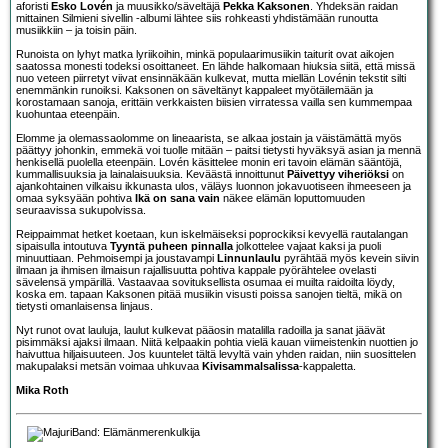
aforisti
Esko Lovén
ja muusikko/säveltäjä
Pekka Kaksonen
. Yhdeksän raidan
mittainen Silmieni sivellin -albumi lähtee siis rohkeasti yhdistämään runoutta
musiikkiin – ja toisin päin.
Runoista on lyhyt matka lyriikoihin, minkä populaarimusiikin taiturit ovat aikojen
saatossa monesti todeksi osoittaneet. En lähde halkomaan hiuksia siitä, että missä
nuo veteen piirretyt viivat ensinnäkään kulkevat, mutta miellän Lovénin tekstit silti
enemmänkin runoiksi. Kaksonen on säveltänyt kappaleet myötäilemään ja
korostamaan sanoja, erittäin verkkaisten biisien virratessa vailla sen kummempaa
kuohuntaa eteenpäin.
Elomme ja olemassaolomme on lineaarista, se alkaa jostain ja väistämättä myös
päättyy johonkin, emmekä voi tuolle mitään – paitsi tietysti hyväksyä asian ja mennä
henkisellä puolella eteenpäin. Lovén käsittelee monin eri tavoin elämän sääntöjä,
kummallisuuksia ja lainalaisuuksia. Keväästä innoittunut
Päivettyy viheriöksi
on
ajankohtainen vilkaisu ikkunasta ulos, väläys luonnon jokavuotiseen ihmeeseen ja
omaa syksyään pohtiva
Ikä on sana vain
näkee elämän loputtomuuden
seuraavissa sukupolvissa.
Reippaimmat hetket koetaan, kun iskelmäiseksi poprockiksi kevyellä rautalangan
sipaisulla intoutuva
Tyyntä puheen pinnalla
jolkottelee vajaat kaksi ja puoli
minuuttiaan. Pehmoisempi ja joustavampi
Linnunlaulu
pyrähtää myös kevein siivin
ilmaan ja ihmisen ilmaisun rajallisuutta pohtiva kappale pyörähtelee ovelasti
sävelensä ympärillä. Vastaavaa sovituksellista osumaa ei muilta raidoilta löydy,
koska em. tapaan Kaksonen pitää musiikin visusti poissa sanojen tieltä, mikä on
tietysti omanlaisensa linjaus.
Nyt runot ovat lauluja, laulut kulkevat pääosin matalilla radoilla ja sanat jäävät
pisimmäksi ajaksi ilmaan. Niitä kelpaakin pohtia vielä kauan viimeistenkin nuottien jo
haivuttua hiljaisuuteen. Jos kuuntelet tältä levyltä vain yhden raidan, niin suosittelen
makupalaksi metsän voimaa uhkuvaa
Kivisammalsalissa
-kappaletta.
Mika Roth