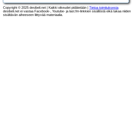
Copyright © 2025 desibeli.net | Kaikki oikeudet pidätetään |
Tietoa toimituksesta
desibeli.net ei vastaa Facebook-, Youtube- ja last.fm-linkkien sisällöstä eikä takaa niiden
sisältävän aiheeseen liittyvää materiaalia.