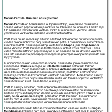
Markus Perttula: Kun meri nousi yllemme
Markus Perttula
on helsinkiläinen laulaja/lauluntekijä, joka pilkkoo musiikkinsa
sekaan kaikkea popista folkkiin ja rockista soulahtavaan soundiin asti. Eivätkä rajat
tule näilläkään termeillä vielä vastaan, minkä Kun meri nousi yllemme -albumi
yhdellätoista värikkäällä raidallaan kiistattomasti osoittaa.
Perttulasta on siis moneksi ja albumia edeltänyt sinkkuparaati on viimeisen puolen
vuoden aikana mehevästi pohjustanut tulevaa pottia. Ensimmäiseksi numeroksi on
kuitenkin nostettu sinkkunipun ulkopuolelta tuleva
Utopos
, jolla
Ringa Manner
laulaa yhdessä Perttulan kanssa tähtitarhoihin suuntautuvasta matkasta. Lähes
viiden minuutin mittainen poprocknäytös ei jää ainakaan suuruudestaan vajaaksi,
eikä tätä useaosaista pienoispoprockoopperaa parempaa avaajaa biisijoukosta olisi
löytynytkään.
Kunnianhimoisen alun vanavedessä saapuu sinkkuaalto, jonka ensimmäisenä
kuohupäänä
Hauraus
svengaa ja
Heta Keski-Narkaus
antaa tuiki tärkeää
vokaalitukea. Rockin rosokaistalta suhahtava
Vaaleanpunaisen kuun jumalatar
iskee kitaravalleillaan ilmat asiaankuuluvasti pihalle, nostattaen kertosäkeissä
rankasti ja vaihtaessa keveämmälle vaihteelle säkeistöissä.
Aini
n kanssa esitetty
Vaahtopää
on vasta neljäs raita albumilla, mutta kun tämäkin sopivasti kantrihtava
sinkkuherkku on kuultu alkaa tilanne jo selkiytyä.
Perttula esiintyy nimellään, mutta neljännellä albumilla bändisoundi on
käsinkosketeltava. Kappaleensa säveltävä ja sanoittava artisti on sovituksissa
luottanut myös soittajaryhmän ideoihin ja vain albumin kahtia jakava
Tämä ei ole
sade, se on valtameri
on kirjattu pelkästään Perttulan nimiin. Tuo runkoonsa
karsittu mies & kitara -siivu toimiikin mainiona puolivälin krouvina, alun
sinkkuparaatin vaihtuessa lopun kunnianhimoisempaan materiaaliin.
Eihän alkupuolen sinkkuhiteissä varsinaisesti mitään vikaa ole, mutta
Kuningas
Melodraama
n kaltainen hard rock -räjähdys ja jättimäinen post-rock kummajainen