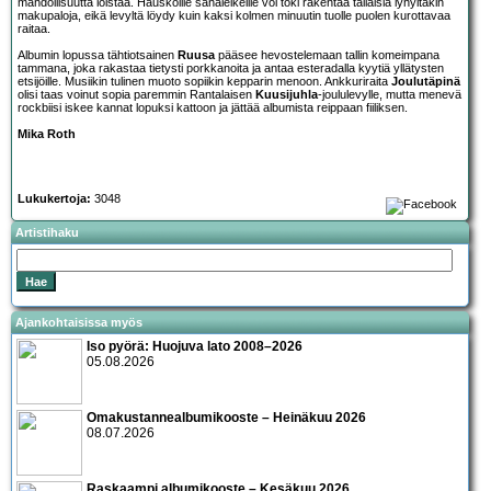
mahdollisuutta loistaa. Hauskoille sanaleikeille voi toki rakentaa tällaisia lyhyitäkin
makupaloja, eikä levyltä löydy kuin kaksi kolmen minuutin tuolle puolen kurottavaa
raitaa.
Albumin lopussa tähtiotsainen
Ruusa
pääsee hevostelemaan tallin komeimpana
tammana, joka rakastaa tietysti porkkanoita ja antaa esteradalla kyytiä yllätysten
etsijöille. Musiikin tulinen muoto sopiikin kepparin menoon. Ankkuriraita
Joulutäpinä
olisi taas voinut sopia paremmin Rantalaisen
Kuusijuhla
-joululevylle, mutta menevä
rockbiisi iskee kannat lopuksi kattoon ja jättää albumista reippaan fiiliksen.
Mika Roth
Lukukertoja:
3048
Artistihaku
Ajankohtaisissa myös
Iso pyörä: Huojuva lato 2008–2026
05.08.2026
Omakustannealbumikooste – Heinäkuu 2026
08.07.2026
Raskaampi albumikooste – Kesäkuu 2026