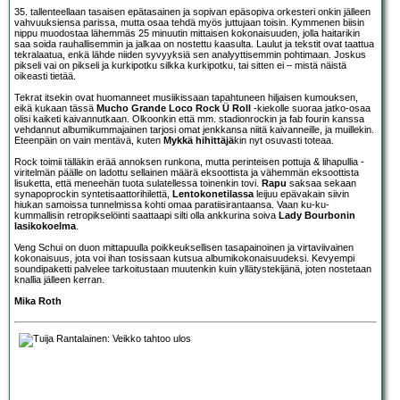
35. tallenteellaan tasaisen epätasainen ja sopivan epäsopiva orkesteri onkin jälleen
vahvuuksiensa parissa, mutta osaa tehdä myös juttujaan toisin. Kymmenen biisin
nippu muodostaa lähemmäs 25 minuutin mittaisen kokonaisuuden, jolla haitarikin
saa soida rauhallisemmin ja jalkaa on nostettu kaasulta. Laulut ja tekstit ovat taattua
tekralaatua, enkä lähde niiden syvyyksiä sen analyyttisemmin pohtimaan. Joskus
pikseli vai on pikseli ja kurkipotku silkka kurkipotku, tai sitten ei – mistä näistä
oikeasti tietää.
Tekrat itsekin ovat huomanneet musiikissaan tapahtuneen hiljaisen kumouksen,
eikä kukaan tässä
Mucho Grande Loco Rock Ü Roll
-kiekolle suoraa jatko-osaa
olisi kaiketi kaivannutkaan. Olkoonkin että mm. stadionrockin ja fab fourin kanssa
vehdannut albumikummajainen tarjosi omat jenkkansa niitä kaivanneille, ja muillekin.
Eteenpäin on vain mentävä, kuten
Mykkä hihittäjä
kin nyt osuvasti toteaa.
Rock toimii tälläkin erää annoksen runkona, mutta perinteisen pottuja & lihapullia -
viritelmän päälle on ladottu sellainen määrä eksoottista ja vähemmän eksoottista
lisuketta, että meneehän tuota sulatellessa toinenkin tovi.
Rapu
saksaa sekaan
synapoprockin syntetisaattorihilettä,
Lentokonetilassa
leijuu epävakain siivin
hiukan samoissa tunnelmissa kohti omaa paratiisirantaansa. Vaan ku-ku-
kummallisin retropikselöinti saattaapi silti olla ankkurina soiva
Lady Bourbonin
lasikokoelma
.
Veng Schui on duon mittapuulla poikkeuksellisen tasapainoinen ja virtaviivainen
kokonaisuus, jota voi ihan tosissaan kutsua albumikokonaisuudeksi. Kevyempi
soundipaketti palvelee tarkoitustaan muutenkin kuin yllätystekijänä, joten nostetaan
knallia jälleen kerran.
Mika Roth