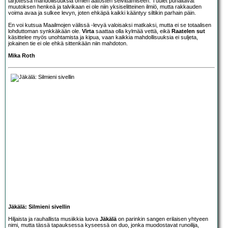
tarjotessa mahdollisuuksia omien aatosten selvittämiseen. Tuulet puhaltavat
muutoksen henkeä ja talvikaan ei ole niin yksiselitteinen ilmiö, mutta rakkauden
voima avaa ja sulkee levyn, joten ehkäpä kaikki kääntyy siltikin parhain päin.
En voi kutsua Maailmojen välissä -levyä valoisaksi matkaksi, mutta ei se totaalisen
lohduttoman synkkäkään ole.
Virta
saattaa olla kylmää vettä, eikä
Raatelen sut
käsittelee myös unohtamista ja kipua, vaan kaikkia mahdollisuuksia ei suljeta,
jokainen tie ei ole ehkä sittenkään niin mahdoton.
Mika Roth
Jäkälä: Silmieni sivellin
Hiljaista ja rauhallista musiikkia luova
Jäkälä
on parinkin sangen erilaisen yhtyeen
nimi, mutta tässä tapauksessa kyseessä on duo, jonka muodostavat runoilija,