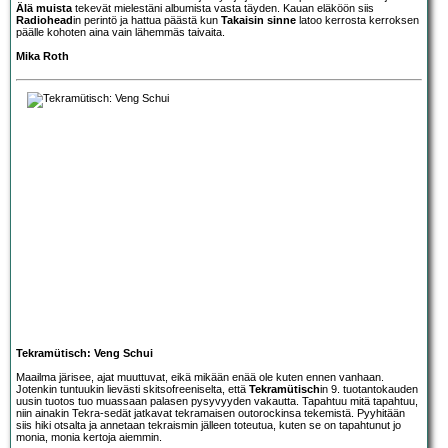
Älä muista
tekevät mielestäni albumista vasta täyden. Kauan eläköön siis
Radiohead
in perintö ja hattua päästä kun
Takaisin sinne
latoo kerrosta kerroksen
päälle kohoten aina vain lähemmäs taivaita.
Mika Roth
Tekramütisch: Veng Schui
Maailma järisee, ajat muuttuvat, eikä mikään enää ole kuten ennen vanhaan.
Jotenkin tuntuukin lievästi skitsofreeniselta, että
Tekramütisch
in 9. tuotantokauden
uusin tuotos tuo muassaan palasen pysyvyyden vakautta. Tapahtuu mitä tapahtuu,
niin ainakin Tekra-sedät jatkavat tekramaisen outorockinsa tekemistä. Pyyhitään
siis hiki otsalta ja annetaan tekraismin jälleen toteutua, kuten se on tapahtunut jo
monia, monia kertoja aiemmin.