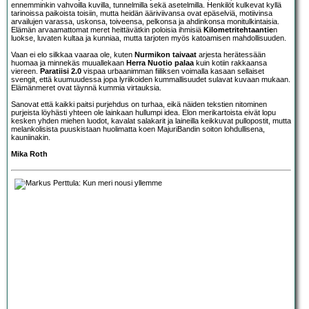
ennemminkin vahvoilla kuvilla, tunnelmilla sekä asetelmilla. Henkilöt kulkevat kyllä
tarinoissa paikoista toisiin, mutta heidän ääriviivansa ovat epäselviä, motiivinsa
arvailujen varassa, uskonsa, toiveensa, pelkonsa ja ahdinkonsa monitulkintaisia.
Elämän arvaamattomat meret heittävätkin poloisia ihmisiä
Kilometritehtaantie
n
luokse, luvaten kultaa ja kunniaa, mutta tarjoten myös katoamisen mahdollisuuden.
Vaan ei elo silkkaa vaaraa ole, kuten
Nurmikon taivaat
arjesta herätessään
huomaa ja minnekäs muuallekaan
Herra Nuotio palaa
kuin kotiin rakkaansa
viereen.
Paratiisi 2.0
vispaa urbaanimman fiiliksen voimalla kasaan sellaiset
svengit, että kuumuudessa jopa lyriikoiden kummallisuudet sulavat kuvaan mukaan.
Elämänmeret ovat täynnä kummia virtauksia.
Sanovat että kaikki paitsi purjehdus on turhaa, eikä näiden tekstien nitominen
purjeista löyhästi yhteen ole lainkaan hullumpi idea. Elon merikartoista eivät lopu
kesken yhden miehen luodot, kavalat salakarit ja laineilla keikkuvat pullopostit, mutta
melankolisista puuskistaan huolimatta koen MajuriBandin soiton lohdullisena,
kauniinakin.
Mika Roth