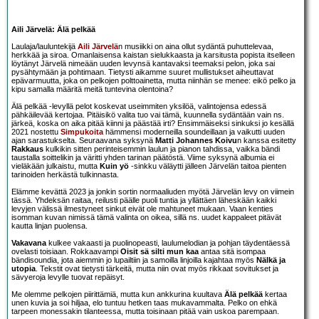
Aili Järvelä: Älä pelkää
Laulaja/lauluntekijä
Aili Järvelä
n musiikki on aina ollut sydäntä puhuttelevaa,
herkkää ja siroa. Omanlaisensa kaistan sielukkaasta ja karsitusta popista itselleen
löytänyt Järvelä nimeään uuden levynsä kantavaksi teemaksi pelon, joka sai
pysähtymään ja pohtimaan. Tietysti aikamme suuret mullistukset aiheuttavat
epävarmuutta, joka on pelkojen polttoainetta, mutta niinhän se menee: eikö pelko ja
kipu samalla määritä meitä tuntevina olentoina?
Älä pelkää -levyllä pelot koskevat useimmiten yksilöä, valintojensa edessä
pähkäilevää kertojaa. Pitäisikö valita tuo vai tämä, kuunnella sydäntään vain ns.
järkeä, koska on aika pitää kiinni ja päästää irti? Ensimmäiseksi sinkuksi jo kesällä
2021 nostettu
Simpukoita
hämmensi moderneilla soundeillaan ja vaikutti uuden
ajan sarastukselta. Seuraavana syksynä
Matti Johannes Koivu
n kanssa esitetty
Rakkaus
kulkikin sitten perinteisemmin laulun ja pianon tahdissa, vaikka bändi
taustalla soittelikin ja väritti yhden tarinan päätöstä. Viime syksynä albumia ei
vieläkään julkaistu, mutta
Kuin yö
-sinkku väläytti jälleen Järvelän taitoa pienten
tarinoiden herkästä tulkinnasta.
Elämme kevättä 2023 ja jonkin sortin normaaliuden myötä Järvelän levy on viimein
tässä. Yhdeksän raitaa, reilusti päälle puoli tuntia ja yllättäen läheskään kaikki
levyjen välissä ilmestyneet sinkut eivät ole mahtuneet mukaan. Vaan kenties
isomman kuvan nimissä tämä valinta on oikea, sillä ns. uudet kappaleet pitävät
kautta linjan puolensa.
Vakavana
kulkee vakaasti ja puolinopeasti, laulumelodian ja pohjan täydentäessä
ovelasti toisiaan. Rokkaavampi
Oisit sä silti mun kaa
antaa sitä isompaa
bändisoundia, jota aiemmin jo lupailtiin ja samoilla linjoilla kajahtaa myös
Nälkä ja
utopia
. Tekstit ovat tietysti tärkeitä, mutta niin ovat myös rikkaat sovitukset ja
sävyeroja levylle tuovat repäisyt.
Me olemme pelkojen piirittämiä, mutta kun ankkurina kuultava
Älä pelkää
kertaa
unen kuvia ja soi hiljaa, elo tuntuu hetken taas mukavammalta. Pelko on ehkä
tarpeen monessakin tilanteessa, mutta toisinaan pitää vain uskoa parempaan.