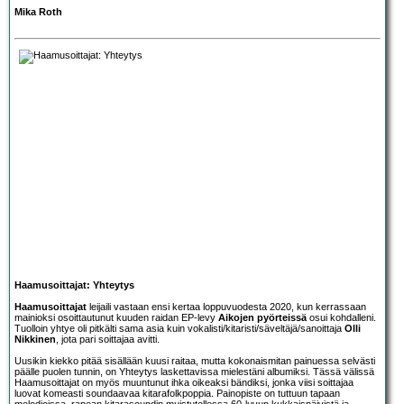
Mika Roth
Haamusoittajat: Yhteytys
Haamusoittajat
leijaili vastaan ensi kertaa loppuvuodesta 2020, kun kerrassaan
mainioksi osoittautunut kuuden raidan EP-levy
Aikojen pyörteissä
osui kohdalleni.
Tuolloin yhtye oli pitkälti sama asia kuin vokalisti/kitaristi/säveltäjä/sanoittaja
Olli
Nikkinen
, jota pari soittajaa avitti.
Uusikin kiekko pitää sisällään kuusi raitaa, mutta kokonaismitan painuessa selvästi
päälle puolen tunnin, on Yhteytys laskettavissa mielestäni albumiksi. Tässä välissä
Haamusoittajat on myös muuntunut ihka oikeaksi bändiksi, jonka viisi soittajaa
luovat komeasti soundaavaa kitarafolkpoppia. Painopiste on tuttuun tapaan
melodioissa, rapean kitarasoundin muistutellessa 60-luvun kukkaispäivistä ja