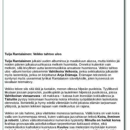
Tuija Rantalainen: Veikko tahtoo ulos
Tuija Rantalainen
julkaisi uuden albuminsa jo maaliskuun alussa, mutta kiekko jäi
noiden päivien julkaisuruuhkassa melkein huomiotta. Onneksi kuitenkin vain
melkein, sillä levyllinen uutta lastenmusiikkia ansaitsee huomionsa. Veikko tahtoo
ulos -albumi kertoo yleisemmin
Vahtikoira Veikosta
, jonka seikkailuista julkaistiin
myös lastenkirja, jonka on kirjoittanut
Anja Erämaja
. Erämajan teksteistä on
syntynyt myös useammat lyriikat Rantalaisen sävellyksille, joten kyseessä on
tavallaan teemalevy.
Veikko tekee siis sitä tätä ja tuotakin, menon ollessa hilpeän puoleista. Tyylillisesti
liikutaan jossain poprockin, puolikupletin ja laulelmien hilpeissä pusikoissa, joissa
Vahtikoiran vieraanvara
- eli makkara – katoaa kuin itsestään kokkaillessa ja
Täitulite
pystyy kiskomaan huumoria noista inhoista syöpäläisiksikin lasketuista
olennoista. Ilomielellä ja hymy edellä viiletetään kohti jokaista elämän tarjoamaan
yllätystä, ja lasten leikkien tapaan vain mielikuvitus on rajana.
Veikko on siis hahmo, joka vilahtelee monessa tarinassa. Välilä koira on vain koira
vailla sen kummempaa nimeä, kuten vaikkapa jazzahtavan letkeä
Koira, ihminen
ja robotti
. Lähes välisoittomaiseksi numeroksi typistetty
Minulla on herkät korva
livahtaa groovaavalla askelluksellaan tarpeettoman liukkaasti ohitse, eikä
melankoliseksi kaihoiluksi kuoriutuva
Kuuluu
saa mielestäni myöskään kunnon