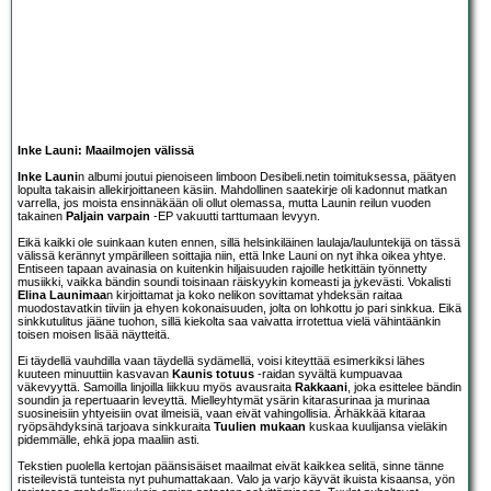
Inke Launi: Maailmojen välissä
Inke Launi
n albumi joutui pienoiseen limboon Desibeli.netin toimituksessa, päätyen
lopulta takaisin allekirjoittaneen käsiin. Mahdollinen saatekirje oli kadonnut matkan
varrella, jos moista ensinnäkään oli ollut olemassa, mutta Launin reilun vuoden
takainen
Paljain varpain
-EP vakuutti tarttumaan levyyn.
Eikä kaikki ole suinkaan kuten ennen, sillä helsinkiläinen laulaja/lauluntekijä on tässä
välissä kerännyt ympärilleen soittajia niin, että Inke Launi on nyt ihka oikea yhtye.
Entiseen tapaan avainasia on kuitenkin hiljaisuuden rajoille hetkittäin työnnetty
musiikki, vaikka bändin soundi toisinaan räiskyykin komeasti ja jykevästi. Vokalisti
Elina Launimaa
n kirjoittamat ja koko nelikon sovittamat yhdeksän raitaa
muodostavatkin tiiviin ja ehyen kokonaisuuden, jolta on lohkottu jo pari sinkkua. Eikä
sinkkutulitus jääne tuohon, sillä kiekolta saa vaivatta irrotettua vielä vähintäänkin
toisen moisen lisää näytteitä.
Ei täydellä vauhdilla vaan täydellä sydämellä, voisi kiteyttää esimerkiksi lähes
kuuteen minuuttiin kasvavan
Kaunis totuus
-raidan syvältä kumpuavaa
väkevyyttä. Samoilla linjoilla liikkuu myös avausraita
Rakkaani
, joka esittelee bändin
soundin ja repertuaarin leveyttä. Mielleyhtymät ysärin kitarasurinaa ja murinaa
suosineisiin yhtyeisiin ovat ilmeisiä, vaan eivät vahingollisia. Ärhäkkää kitaraa
ryöpsähdyksinä tarjoava sinkkuraita
Tuulien mukaan
kuskaa kuulijansa vieläkin
pidemmälle, ehkä jopa maaliin asti.
Tekstien puolella kertojan päänsisäiset maailmat eivät kaikkea selitä, sinne tänne
risteilevistä tunteista nyt puhumattakaan. Valo ja varjo käyvät ikuista kisaansa, yön