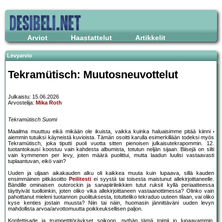
Arviot
Haastattelut
Artikkelit
Levyarvio
Tekramütisch: Muutosneuvottelut
Julkaistu: 15.06.2026
Arvostelija:
Mika Roth
Tekramütisch Suomi
Maailma muuttuu eikä mikään ole ikuista, vaikka kuinka haluaisimme pitää kiinni
aiemmin tutuiksi käyneistä kuvioista. Tämän osoitti karulla esimerkillään todeksi myös
Tekramütisch, joka tiputti puoli vuotta sitten pienoisen julkaisutekrapommin. 12.
tuotantokausi koostuu vain kahdesta albumista, totutun neljän sijaan. Biisejä on silti
vain kymmenen per levy, joten määrä puolittui, mutta laadun luulisi vastaavasti
tuplaantuvan, eikö vain?
Uuden ja uljaan aikakauden alku oli kaikkea muuta kuin lupaava, sillä kauden
ensimmäinen pitkäsoitto
Peilitesti
ei syystä tai toisesta maistunut allekirjoittaneelle.
Bändille ominaisen outorockin ja sanapiirileikkien tutut ruksit kyllä periaatteessa
täyttyivät tuolloinkin, joten oliko vika allekirjoittaneen vastaanottimessa? Olinko vain
pahoittanut mieleni tuotannon puolituksesta, totutteliko tekraduo uuteen tilaan, vai oliko
kyse kenties jostain muusta? Niin tai näin, huomasin jännittäväni uuden levyn
mahdollista arvoa/arvottomuutta poikkeuksellisen paljon.
Konfettisade ja trumpettitöräykset soikoon, nythän tämä toimii jo lupaavammin.