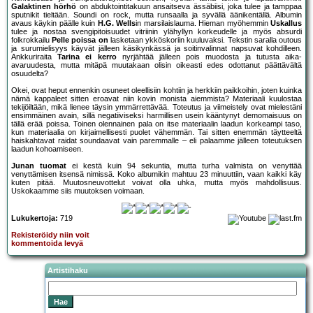
Galaktinen hörhö
on abduktointitakuun ansaitseva ässäbiisi, joka tulee ja tamppaa
sputnikit tieltään. Soundi on rock, mutta runsaalla ja syvällä äänikentällä. Albumin
avaus käykin päälle kuin
H.G. Wells
in marsilaislauma. Hieman myöhemmin
Uskallus
tulee ja nostaa svengipitoisuudet vitriinin ylähyllyn korkeudelle ja myös absurdi
folkrokkailu
Pelle poissa on
lasketaan ykköskoriin kuuluvaksi. Tekstin saralla outous
ja surumielisyys käyvät jälleen käsikynkässä ja soitinvalinnat napsuvat kohdilleen.
Ankkuriraita
Tarina ei kerro
nyrjähtää jälleen pois muodosta ja tutusta aika-
avaruudesta, mutta mitäpä muutakaan olisin oikeasti edes odottanut päättävältä
osuudelta?
Okei, ovat heput ennenkin osuneet oleellisiin kohtiin ja herkkiin paikkoihin, joten kuinka
nämä kappaleet sitten eroavat niin kovin monista aiemmista? Materiaali kuulostaa
tekijöiltään, mikä lienee täysin ymmärrettävää. Toteutus ja viimeistely ovat mielestäni
ensimmäinen avain, sillä negatiiviseksi harmillisen usein kääntynyt demomaisuus on
tällä erää poissa. Toinen olennainen pala on itse materiaalin laadun korkeampi taso,
kun materiaalia on kirjaimellisesti puolet vähemmän. Tai sitten enemmän täytteeltä
haiskahtavat raidat soundaavat vain paremmalle – eli palaamme jälleen toteutuksen
laadun kohoamiseen.
Junan tuomat
ei kestä kuin 94 sekuntia, mutta turha valmista on venyttää
venyttämisen itsensä nimissä. Koko albumikin mahtuu 23 minuuttiin, vaan kaikki käy
kuten pitää. Muutosneuvottelut voivat olla uhka, mutta myös mahdollisuus.
Uskokaamme siis muutoksen voimaan.
Lukukertoja:
719
Rekisteröidy niin voit
kommentoida levyä
Artistihaku