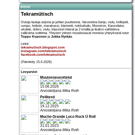
Artisti
Tekramütisch
Outoja lauluja arjesta ja juhlan puutteesta. Varusteina banjo, viulu, kellopeli,
rumpu, helistin, marakassi, klarinetti, nokkahuilu, Monotron, Kaossilator,
ukulele, dobro, viulu, klassiset kitarat ja 2 knallia ja lisäksi vaihteleva
valikoima soittimia. Yhtyeen ytimen muodostavat monista yhteyksistä tutut
Toppo Koponen
ja
Jukka Hyrkäs
.
Linkit:
tekramutisch.blogspot.com
instagram.com/tekramutisch
facebook.com/tekramutisch
(Päivitetty 15.6.2026)
Levyarviot
Muutosneuvottelut
15.06.2026
Arvostelijana Mika Roth
Peilitesti
19.12.2025
Arvostelijana Mika Roth
Mucho Grande Loco Rock Ü Roll
31.01.2023
Arvostelijana Mika Roth