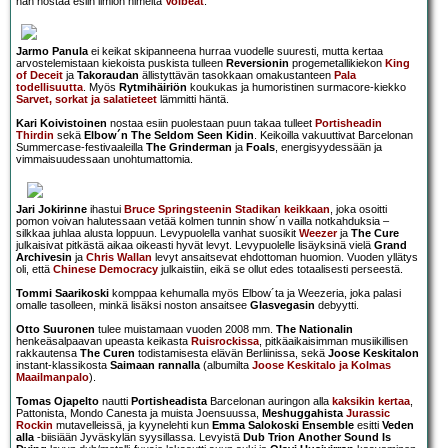
hän nostaa esiin ilmiön nimeltä
Volbeat
.
Jarmo Panula
ei keikat skipanneena hurraa vuodelle suuresti, mutta kertaa
arvostelemistaan kiekoista puskista tulleen
Reversionin
progemetallikiekon
King
of Deceit
ja
Takoraudan
ällistyttävän tasokkaan omakustanteen
Pala
todellisuutta
. Myös
Rytmihäiriön
koukukas ja humoristinen surmacore-kiekko
Sarvet, sorkat ja salatieteet
lämmitti häntä.
Kari Koivistoinen
nostaa esiin puolestaan puun takaa tulleet
Portisheadin
Thirdin
sekä
Elbow´n The Seldom Seen Kidin
. Keikoilla vakuuttivat Barcelonan
Summercase-festivaaleilla
The Grinderman
ja
Foals
, energisyydessään ja
vimmaisuudessaan unohtumattomia.
Jari Jokirinne
ihastui
Bruce Springsteenin Stadikan keikkaan
, joka osoitti
pomon voivan halutessaan vetää kolmen tunnin show´n vailla notkahduksia –
silkkaa juhlaa alusta loppuun. Levypuolella vanhat suosikit
Weezer
ja
The Cure
julkaisivat pitkästä aikaa oikeasti hyvät levyt. Levypuolelle lisäyksinä vielä
Grand
Archivesin
ja
Chris Wallan
levyt ansaitsevat ehdottoman huomion. Vuoden yllätys
oli, että
Chinese Democracy
julkaistiin, eikä se ollut edes totaalisesti perseestä.
Tommi Saarikoski
komppaa kehumalla myös Elbow´ta ja Weezeria, joka palasi
omalle tasolleen, minkä lisäksi noston ansaitsee
Glasvegasin
debyytti.
Otto Suuronen
tulee muistamaan vuoden 2008 mm.
The Nationalin
henkeäsalpaavan upeasta keikasta
Ruisrockissa
, pitkäaikaisimman musiikillisen
rakkautensa
The Curen
todistamisesta elävän Berliinissa, sekä
Joose Keskitalon
instant-klassikosta
Saimaan rannalla
(albumilta
Joose Keskitalo ja Kolmas
Maailmanpalo
).
Tomas Ojapelto
nautti
Portisheadista
Barcelonan auringon alla
kaksikin kertaa
,
Pattonista, Mondo Canesta ja muista Joensuussa,
Meshuggahista
Jurassic
Rockin
mutavelleissä, ja kyynelehti kun
Emma Salokoski Ensemble
esitti
Veden
alla
-biisiään Jyväskylän syysillassa. Levyistä
Dub Trion Another Sound Is