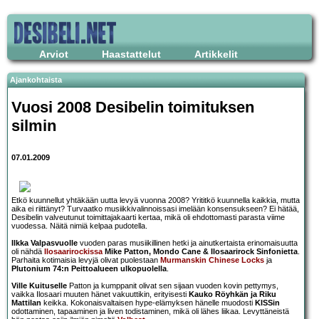
Arviot
Haastattelut
Artikkelit
Ajankohtaista
Vuosi 2008 Desibelin toimituksen
silmin
07.01.2009
Etkö kuunnellut yhtäkään uutta levyä vuonna 2008? Yrititkö kuunnella kaikkia, mutta
aika ei riittänyt? Turvaatko musiikkivalinnoissasi imelään konsensukseen? Ei hätää,
Desibelin valveutunut toimittajakaarti kertaa, mikä oli ehdottomasti parasta viime
vuodessa. Näitä nimiä kelpaa pudotella.
Ilkka Valpasvuolle
vuoden paras musiikillinen hetki ja ainutkertaista erinomaisuutta
oli nähdä
Ilosaarirockissa
Mike Patton, Mondo Cane & Ilosaarirock Sinfonietta
.
Parhaita kotimaisia levyjä olivat puolestaan
Murmanskin Chinese Locks
ja
Plutonium 74:n Peittoalueen ulkopuolella
.
Ville Kuituselle
Patton ja kumppanit olivat sen sijaan vuoden kovin pettymys,
vaikka Ilosaari muuten hänet vakuuttikin, erityisesti
Kauko Röyhkän ja Riku
Mattilan
keikka. Kokonaisvaltaisen hype-elämyksen hänelle muodosti
KISSin
odottaminen, tapaaminen ja liven todistaminen, mikä oli lähes liikaa. Levyttäneistä