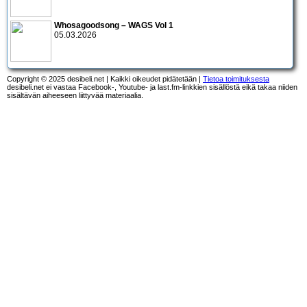
Whosagoodsong – WAGS Vol 1
05.03.2026
Copyright © 2025 desibeli.net | Kaikki oikeudet pidätetään |
Tietoa toimituksesta
desibeli.net ei vastaa Facebook-, Youtube- ja last.fm-linkkien sisällöstä eikä takaa niiden
sisältävän aiheeseen liittyvää materiaalia.