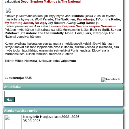
vakuuttivat
Devo
,
Stephen Malkmus
ja
The National
.
Elbow'n ja Murmanskin kehujiin liittyy myös
Jani Ekblom
, jonka vuosi oli täynnä
musiikillista hyvyyttä:
Wolf Parade, The Walkmen,
Paavoharju
, TV on the Radio,
My Morning Jacket
,
No Age
, Jay Reatard, Gang Gang Dance
ja
mieleenpainuvimpina
Asa
sekä
Laineen Kasperin Saatana saapuu Sörnäisiin
.
Pitkä on myös hänen keikkalistansa, sillä Murmanskin lisäksi
Built to Spill, Sunset
Rubdown, Casiotone For The Painfully Alone, Low, Liars, Interpol
ja The
National vetosivat häneen.
Kuten tavallista, hajonta on suurta, mutta yhteisiä suosikkejakin löytyi. Itämaan
tietäjät saavat siis tänä loppiaisena pitää kultansa, suitsukkeensa ja mirhansa, sillä
myös joulun lapsi ilahtuu enemmän esimerkiksi Portisheadista, Elbow´sta ja
Murmanskista. Niiden tahdissa, tulevaan vuoteen.
Teksti:
Mikko Heimola
, livekuvat:
Ilkka Valpasvuo
Lukukertoja:
6535
Artistihaku
Ajankohtaisissa myös
Iso pyörä: Huojuva lato 2008–2026
05.08.2026