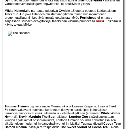
Dying
levyn dub/metalli-fuusio loksautti suun auki ja
Olavi Uusivirran
kasvaminen
varteenotettavaksi singer/songwriteriksi oli positiivinen yllätys.
Mikko Heimolalle
parhautta edustivat
Cynicin
15 vuotta odotettu kakkosalbumi
Traced in Air
, joka tultaneen muistamaan yhtenä tämän vuosikymmenen
progemetallibuumin kestävämmistä tuotoksista. Myös
Portishead
oli omassa
sarjassaan. Vuoden debyytiksi jäi tasokkaan kilpailun puutteessa
Kurki
. Keikoillakin
kävin, toteaa Mikko.
Tuomas Tiainen
diggaili samoin Murmanskia ja Laineen Kasperia. Lisäksi
Fleet
Foxesin
valtavasti huomiota keränneen debyytin barokkipop ja hunajaiset
harmoniat vangitsivat ensikuulemalta ja viehättivät pitkään (erityisesti
White Winter
Hymnal
).
Kevin Martinin The Bug
-aliaksen
London Zoo
sisälsi puolestaan
vuoden stydeimmät bassotaajuudet, Lontoon tumman soundin sekoittuessa sen
alkulähteiden moderneihin dancehall-rytmeihin. Lisäksi Tuomas diggaili
Cocoa Tean
Barack Obama
-biisiä ja retrospektiiviä
The Sweet Sound of Cocoa Tea
. Livenä