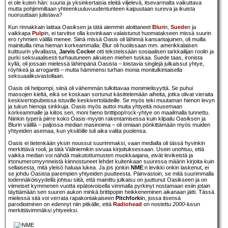
ei ole kuten hän: suuria ja yksinkertaisia eleitä viljelevä, itsevarmalta vaikuttava
mutta pohjimmiltaan yhteenkuuluvuudentunteen kaipuutaan sureva ja ikuista
nuoruuttaan julistava?
Kun rinnakkain laittaa Oasiksen ja tätä aiemmin aloittaneet
Blur
in,
Suede
n ja
vaikkapa
Pulp
in, ei tarvitse olla kovinkaan valaistunut huomatakseen missä suurin
ero ryhmien välillä menee. Siinä missä Oasis oli lähinnä kansantajuinen, oli muilla
mainituilla rima hieman korkeammalla: Blur oli huolissaan mm. amerikkalaisen
kulttuurin ylivallasta,
Jarvis Cocker
otti teksteissään sosiaalisen tarkkailijan roolin ja
purki seksuaalisesti turhautuneen aikuisen miehen tuskaa. Suede taas, ironista
kyllä, oli jossain mielessä lähimpänä Oasista – loistavia singlejä julkaissut yhtye,
röyhkeä ja arrogantti – mutta hämmensi turhan monia monitulkintaisella
seksuaalikuvastollaan.
Oasis oli helpompi, siinä oli vähemmän tulkittavaa monimielisyyttä. Se puhui
massojen kieltä, eikä se koskaan sortunut käsittelemään aiheita, jotka olivat vieraita
keskivertopubeissa istuville keskivertolädeille. Se myös teki muutaman hienon levyn
ja tukun hienoja sinkkuja. Oasis myös auttoi muita yhtyeitä nousemaan
korkeammalle ja kiitos sen, moni hieno brittipop/rock-yhtye on maailmalla tunnettu.
Niinkin typerä piirre koko Oasis-myytin rakentamisessa kuin kilpailu Oasiksen ja
Blurin välillä – paljossa median masinoima – oli omiaan pönkittämään myös muiden
yhtyeiden asemaa, kun yksilöille tuli aika valita puolensa.
Oasis ei tietenkään yksin noussut suurimmaksi, vaan medialla oli tässä hyvinkin
merkittävä rooli, ja tätä Väliniemikin sivuaa kirjoituksessaan. Usein unohtuu, että
vaikka median voi nähdä makutottumusten muokkaajana, eivät levikeistä ja
irtonumeromyynneistä kiinnostuneet lehdet kuitenkaan suuressa määrin kirjoita kuin
sellaisesta, mitä yleisö haluaa lukea. Ja jos jonkin
NME
:n levikki onkin laskenut, ei
se johdu Oasista parempien yhtyeiden puutteesta. Päinvastoin, se mitä suurimmalla
todennäköisyydellä johtuu siitä, että mainittu julkaisu on juuttunut Oasikseen ja on
viimeiset kymmenen vuotta epätoivoisella vimmalla pyrkinyt nostamaan esiin jotain
täyttämään sen suuren aukon minkä brittipopin heikkeneminen aikanaan jätti. Tässä
mielessä sitä voi verrata rapakontakaiseen
Pitchfork
iin, jossa itsensä
parodioiminen on edennyt niin pitkälle, että
Radiohead
on nostettu
2000-luvun
merkittävimmäksi yhtyeeksi.