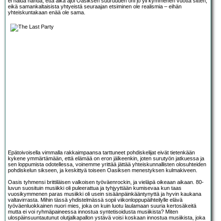
ei halua nähdä, että aika ajoi Oasiksen suuruuden ohi jo yli kymmenen vuotta sitten,
eikä samankaltaisista yhtyeistä seuraajan etsiminen ole realismia – eihän
yhteiskuntakaan enää ole sama.
Epätoivoisella vimmalla rakkaimpaansa tarttuneet pohdiskelijat eivät tietenkään
kykene ymmärtämään, että elämää on eron jälkeenkin, joten surutyön jatkuessa ja
sen loppumista odotellessa, voinemme yrittää jättää yhteiskunnallisten olosuhteiden
pohdiskelun sikseen, ja keskittyä toiseen Oasiksen menestyksen kulmakiveen.
Oasis tyhmensi brittiläisen valkoisen työväenrockin, ja vieläpä oikeaan aikaan. 80-
luvun suosituin musiikki oli puleerattua ja tyhjyyttään kumisevaa kun taas
vuosikymmenen paras musiikki oli usein sisäänpäinkääntynyttä ja hyvin kaukana
valtavirrasta. Mihin tässä yhdistelmässä sopii viikonloppupäihteilylle elävä
työväenluokkainen nuori mies, joka on kuin luotu laulamaan suuria kertosäkeitä
mutta ei voi ryhmäpaineessa innostua syntetisoidusta musiikista? Miten
ulospäinsuuntautunut olutjalkapallon ystävä voisi koskaan innostua musiikista, joka