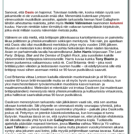
Sanovat, että
Oasis
on hajonnut. Toivotaan todella niin, koska mitään syytä sen
jatkamiselle ei ole vuosikausiin enää ollut. Menemättä kuitenkaan yhtyeen
viimevuotisiin musiikillisiin ansioihin, ajattelin tarkastella hieman Noel Gallagherin
lähdön aiheuttamia reaktioita, joihin myös
Heikki Väliniemen
taannoinen
kolumni
kuuluu. Harvoin nimittäin tulee törmättyä niin valtavan tunnekylläisiin kirjoituksiin,
jotka eivät millään suostu näkemään metsää puilta.
Väliniemi on sitä mieltä, että brittipopin jälkiviisaassa kartoittamisessa on painotettu
liikaa poliittisten ja yhteiskunnallisten seikkojen merkitystä. Toki näin, jos ajatellaan
että Oasis olisi ollut musiikillisesti merkittävä yhtye myös vuoden 1996 jälkeen.
Muuten ei mielestäni koko ilmiötä voi pohtia hetkeäkään ilman näiden läsnäoloa.
Asian on parhaimmalla tavalla havainnollistanut
John Harris
kirjassaan
The Last
Party: Britpop, Blair and the Demise of English Rock
, jota suosittelen kaikille
yleisemminkin brittipopista kiinnostuneille. Harris kuvaa kuinka
Tony Blairin
ja
hänen puolueensa valtaannousu sekä nk. Cool Britannia -ilmiö – joka nosti
brittiläisyyden viileiden ja tiedostavien nuorten huulille – oli edellytyksenä sille että
brittipop nousi siihen asemaan minkä se 90-luvun puolivälissä saavutti.
Cool Britannia viittaa Lontoon kaduilla eläneisiin muotivirtauksiin ja oli 90-luvun
vastine 60-luvun britti-invaasiolle mutta se oli myös hyvin suuressa roolissa, kun
yksi manchesterilaisen työväenmusiikin muodoista kasvoi kansan- ja
maailmanmusiikiksi. Mielestäni ei mitenkään voi irrottaa Oasiksen (tai muidenkaan
brittipopbändien) menestystä niistä yhteiskunnallisista ja kulttuurisista virtauksista,
jotka hallitsivat saarivaltakuntaa 90-luvun puolivälissä.
Oasiksen menestyksen tarkastelu näin jälkikäteen vaatii siis, että sen asettaa
oikeaan kontekstiin. Silti yhtyeelle on vimmatusti etsitty seuraajaa ryhmistä, jotka
tälläkin hetkellä pyrkivät maailman suurimmiksi yhtyeiksi – paikalle joka Oasiksella
joskus oli. Pettymys on jotenkin käsinkosketeltavaa, kun korvaajaa ei tunnu
löytyvän. Hauskaa tässä on se, että syyksi koetaan se, ettei yksikään ehdokeista
ole oikealla tavalla yhtä hyvä kuin
Gallagherien
johtama kopla. Tuollaisella
ajattelulla päästään nopeasti kiertoon, jossa
Mamba
vaihtuu
Yö
ksi ja Yö vaihtuu
Lauri Tähkä
ksi – perusasetelma on sama mutta jokaisen vuosikymmenen aikana
syntyy aina jokunen uusi keino, joilla myydä pohjimmiltaan samaa tavaraa. Kukaan