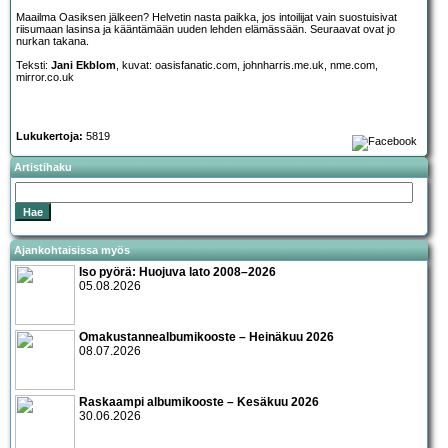
Maailma Oasiksen jälkeen? Helvetin nasta paikka, jos intoilijat vain suostuisivat
riisumaan lasinsa ja kääntämään uuden lehden elämässään. Seuraavat ovat jo
nurkan takana.
Teksti:
Jani Ekblom
, kuvat: oasisfanatic.com, johnharris.me.uk, nme.com,
mirror.co.uk
Lukukertoja:
5819
Artistihaku
Ajankohtaisissa myös
Iso pyörä: Huojuva lato 2008–2026
05.08.2026
Omakustannealbumikooste – Heinäkuu 2026
08.07.2026
Raskaampi albumikooste – Kesäkuu 2026
30.06.2026