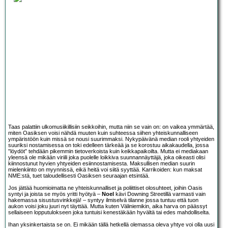
Taas palattiin ulkomusiikillisiin seikkoihin, mutta niin se vain on: on vaikea ymmärtää,
miten Oasiksen voisi nähdä muuten kuin suhteessa siihen yhteiskunnalliseen
ympäristöön kuin missä se nousi suurimmaksi. Nykypäivänä median rooli yhtyeiden
suuriksi nostamisessa on toki edelleen tärkeää ja se korostuu aikakaudella, jossa
”löydöt” tehdään pikemmin tietoverkoista kuin keikkapaikoilta. Mutta ei mediakaan
yleensä ole mikään viriili joka puolelle loikkiva suunnannäyttäjä, joka oikeasti olisi
kiinnostunut hyvien yhtyeiden esiinnostamisesta. Maksullisen median suurin
mielenkiinto on myynnissä, eikä heitä voi siitä syyttää. Karrikoiden: kun maksat
NME:stä, tuet taloudellisesti Oasiksen seuraajan etsintää.
Jos jättää huomioimatta ne yhteiskunnalliset ja poliittiset olosuhteet, joihin Oasis
syntyi ja joista se myös yritti hyötyä –
Noel
kävi Downing Streetillä varmasti vain
hakemassa sisustusvinkkejä! – syntyy ilmiselvä tilanne jossa tuntuu että tuon
aukon voisi joku juuri nyt täyttää. Mutta kuten Väliniemikin, aika harva on päässyt
sellaiseen lopputulokseen joka tuntuisi kenestäkään hyvältä tai edes mahdolliselta.
Ihan yksinkertaista se on. Ei mikään tällä hetkellä olemassa oleva yhtye voi olla uusi