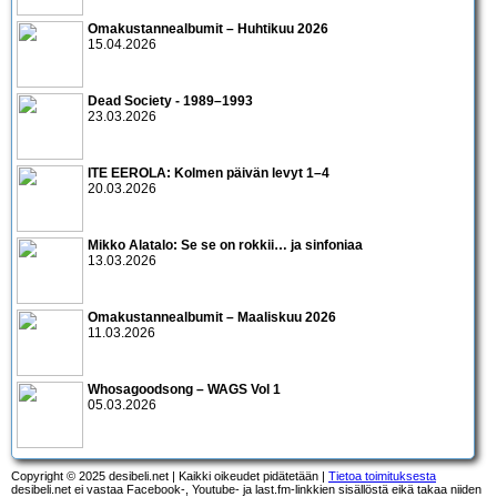
Omakustannealbumit – Huhtikuu 2026
15.04.2026
Dead Society - 1989–1993
23.03.2026
ITE EEROLA: Kolmen päivän levyt 1–4
20.03.2026
Mikko Alatalo: Se se on rokkii… ja sinfoniaa
13.03.2026
Omakustannealbumit – Maaliskuu 2026
11.03.2026
Whosagoodsong – WAGS Vol 1
05.03.2026
Copyright © 2025 desibeli.net | Kaikki oikeudet pidätetään |
Tietoa toimituksesta
desibeli.net ei vastaa Facebook-, Youtube- ja last.fm-linkkien sisällöstä eikä takaa niiden