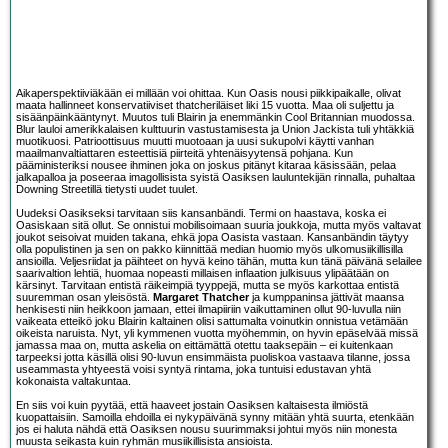
Aikaperspektiiviäkään ei millään voi ohittaa. Kun Oasis nousi piikkipaikalle, olivat
maata hallinneet konservatiiviset thatcheriläiset liki 15 vuotta. Maa oli suljettu ja
sisäänpäinkääntynyt. Muutos tuli Blairin ja enemmänkin Cool Britannian muodossa.
Blur lauloi amerikkalaisen kulttuurin vastustamisesta ja Union Jackista tuli yhtäkkiä
muotikuosi. Patrioottisuus muutti muotoaan ja uusi sukupolvi käytti vanhan
maailmanvaltiattaren esteettisiä piirteitä yhtenäisyytensä pohjana. Kun
pääministeriksi nousee ihminen joka on joskus pitänyt kitaraa käsissään, pelaa
jalkapalloa ja poseeraa imagollisista syistä Oasiksen lauluntekijän rinnalla, puhaltaa
Downing Streetillä tietysti uudet tuulet.
Uudeksi Oasikseksi tarvitaan siis kansanbändi. Termi on haastava, koska ei
Oasiskaan sitä ollut. Se onnistui mobilisoimaan suuria joukkoja, mutta myös valtavat
joukot seisoivat muiden takana, ehkä jopa Oasista vastaan. Kansanbändin täytyy
olla populistinen ja sen on pakko kiinnittää median huomio myös ulkomusiikillisilla
ansioilla. Veljesriidat ja päihteet on hyvä keino tähän, mutta kun tänä päivänä selailee
saarivaltion lehtiä, huomaa nopeasti millaisen inflaation julkisuus ylipäätään on
kärsinyt. Tarvitaan entistä räikeimpiä tyyppejä, mutta se myös karkottaa entistä
suuremman osan yleisöstä.
Margaret Thatcher
ja kumppaninsa jättivät maansa
henkisesti niin heikkoon jamaan, ettei ilmapiiriin vaikuttaminen ollut 90-luvulla niin
vaikeata etteikö joku Blairin kaltainen olisi sattumalta voinutkin onnistua vetämään
oikeista naruista. Nyt, yli kymmenen vuotta myöhemmin, on hyvin epäselvää missä
jamassa maa on, mutta askelia on eittämättä otettu taaksepäin – ei kuitenkaan
tarpeeksi jotta käsillä olisi 90-luvun ensimmäista puoliskoa vastaava tilanne, jossa
useammasta yhtyeestä voisi syntyä rintama, joka tuntuisi edustavan yhtä
kokonaista valtakuntaa.
En siis voi kuin pyytää, että haaveet jostain Oasiksen kaltaisesta ilmiöstä
kuopattaisiin. Samoilla ehdoilla ei nykypäivänä synny mitään yhtä suurta, etenkään
jos ei haluta nähdä että Oasiksen nousu suurimmaksi johtui myös niin monesta
muusta seikasta kuin ryhmän musiikillisista ansioista.