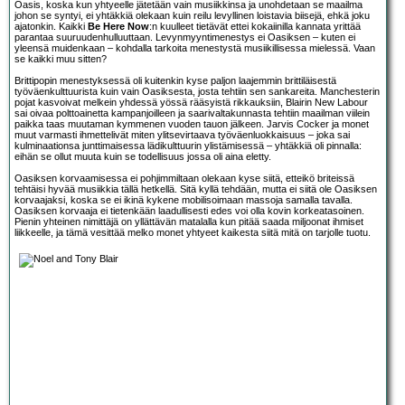
Oasis, koska kun yhtyeelle jätetään vain musiikkinsa ja unohdetaan se maailma
johon se syntyi, ei yhtäkkiä olekaan kuin reilu levyllinen loistavia biisejä, ehkä joku
ajatonkin. Kaikki
Be Here Now
:n kuulleet tietävät ettei kokaiinilla kannata yrittää
parantaa suuruudenhulluuttaan. Levynmyyntimenestys ei Oasiksen – kuten ei
yleensä muidenkaan – kohdalla tarkoita menestystä musiikillisessa mielessä. Vaan
se kaikki muu sitten?
Brittipopin menestyksessä oli kuitenkin kyse paljon laajemmin brittiläisestä
työväenkulttuurista kuin vain Oasiksesta, josta tehtiin sen sankareita. Manchesterin
pojat kasvoivat melkein yhdessä yössä rääsyistä rikkauksiin, Blairin New Labour
sai oivaa polttoainetta kampanjoilleen ja saarivaltakunnasta tehtiin maailman viilein
paikka taas muutaman kymmenen vuoden tauon jälkeen. Jarvis Cocker ja monet
muut varmasti ihmettelivät miten ylitsevirtaava työväenluokkaisuus – joka sai
kulminaationsa junttimaisessa lädikulttuurin ylistämisessä – yhtäkkiä oli pinnalla:
eihän se ollut muuta kuin se todellisuus jossa oli aina eletty.
Oasiksen korvaamisessa ei pohjimmiltaan olekaan kyse siitä, etteikö briteissä
tehtäisi hyvää musiikkia tällä hetkellä. Sitä kyllä tehdään, mutta ei siitä ole Oasiksen
korvaajaksi, koska se ei ikinä kykene mobilisoimaan massoja samalla tavalla.
Oasiksen korvaaja ei tietenkään laadullisesti edes voi olla kovin korkeatasoinen.
Pienin yhteinen nimittäjä on yllättävän matalalla kun pitää saada miljoonat ihmiset
liikkeelle, ja tämä vesittää melko monet yhtyeet kaikesta siitä mitä on tarjolle tuotu.