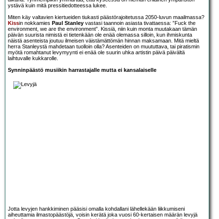
ystävä kuin mitä pressitiedotteessa lukee.
Miten käy valtavien kiertueiden tiukasti päästörajoitetussa 2050-luvun maailmassa?
Kiss
in nokkamies
Paul Stanley
vastasi taannoin asiasta tivattaessa: ”Fuck the
environment, we are the environment”. Kissiä, niin kuin monta muutakaan tämän
päivän suurista nimistä ei tietenkään ole enää olemassa silloin, kun ihmiskunta
näistä asenteista joutuu ilmeisen väistämättömän hinnan maksamaan. Mitä mieltä
herra Stanleystä mahdetaan tuolloin olla? Asenteiden on muututtava, tai piratismin
myötä romahtanut levymyynti ei enää ole suurin uhka artistin päivä päivältä
laihtuvalle kukkarolle.
Synninpäästö musiikin harrastajalle mutta ei kansalaiselle
Jotta levyjen hankkiminen pääsisi omalla kohdallani lähellekään liikkumiseni
aiheuttamia ilmastopäästöjä, voisin kerätä joka vuosi 60-kertaisen määrän levyjä