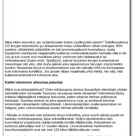
Mikä sitten neuvoksi, jos sydämessään kokee syyllisyyden piston? Todellisuudessa
CD-levyjen tekemiseen ja rahtaamiseen kuluu suhteellisen vähän energiaa. 80%
pudotus vähäisiinkin päästöihin on toki prosentuaalisesti huomattava, mutta
käytännön merkitystä vääjäämättä koittavan verkkoaikakauden kannalta sillä ei ole.
Jos ja kun suurin osa musiikista siirtyy verkkoon joko ladattavaksi tai
striimattavaksi (kuten esim. Spotifyyn), tulevat fyysisten levyjen kustannukset
nousemaan niin ylös, että touhu jäänee joka tapauksessa harvojen sivistyneiden
huviksi. Muutamaa levyä ei yksinkertaisesti saa niin halvalla USA:sta Eurooppaan
kuin kokonaista kontillista. Jos jostain ollaan maailmalla yhtä mieltä, niin siitä, että
kuljetuskustannukset kohoavat aina.
Kaikki tekeminen aiheuttaa päästöjä
Mitkä ovat johtopäätökset? Onko tofuburgeria ahmiva Ilosaarifani sittenkään yhtään
ammattikoulun verstaalla Taunusta rassaavaa teiniä viisaampi? Internetistä löytyy
erilaisia hiilijalanjälkeä mittaavia laskureita, joiden tulokset hieman poikkeavat
toisistaan. Suuntaa antavia ne joka tapauksessa ovat, ja asettavat lukemat
keskenään oikeanlaisiin mittasuhteisiin. Liikennepäästöjen osalta laskeminen on
helppoa, joten selvennetäänpä asioita hieman pienellä vertailulla:
• Minulla on kotonani noin tuhannen levyn kokoelma, josta suurin piirtein puolet on
hankittu verkkokaupoista, loput erikoisliikkeistä. Hyllyni täyttämiseksi olen
kuormittanut ympäristöä reilulla kahdella tonnilla hiilidioksidia. Kokoelmani on
karttunut pikkuhiljaa noin 17 vuoden aikana. Levykokoelman hankkimisen
kasvihuonepäästöt ovat siis noin 120 kiloa hiilidioksidia per vuosi.