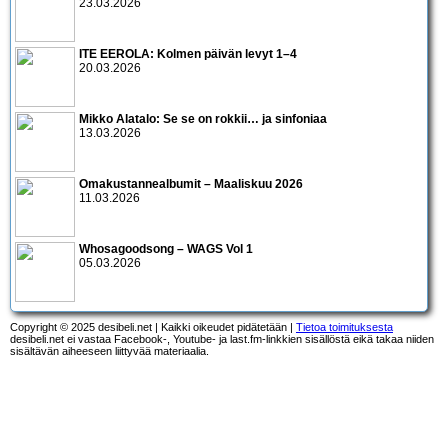
23.03.2026
ITE EEROLA: Kolmen päivän levyt 1–4
20.03.2026
Mikko Alatalo: Se se on rokkii… ja sinfoniaa
13.03.2026
Omakustannealbumit – Maaliskuu 2026
11.03.2026
Whosagoodsong – WAGS Vol 1
05.03.2026
Copyright © 2025 desibeli.net | Kaikki oikeudet pidätetään |
Tietoa toimituksesta
desibeli.net ei vastaa Facebook-, Youtube- ja last.fm-linkkien sisällöstä eikä takaa niiden
sisältävän aiheeseen liittyvää materiaalia.