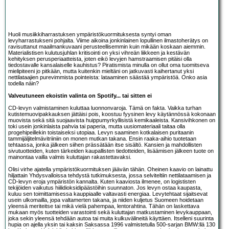
Huoli musiikkiharrastuksen ympäristökuormituksesta syntyi oman
levyharrastukseni pohjalta. Viime aikoina jonkinlainen lopullinen ilmastoherätys on
ravisuttanut maailmankuvaani perusteellisemmin kuin mikään koskaan aiemmin.
Materialistisen kulutusjuhlan kritisointi on yksi vihreän liikkeen ja kestävän
kehityksen perusperiaatteista, joten eikö levyjen hamstraamisen pitäisi olla
tiedostavalle kansalaiselle kauhistus? Piratismista minulla on ollut oma tuomitseva
mielipiteeni jo pitkään, mutta kuitenkin mieltäni on jatkuvasti kaihertanut yksi
nettilataajien purevimmista pointeista: lataaminen säästää ympäristöä. Onko asia
todella näin?
Valveutuneen ekoistin valinta on Spotify... tai sitten ei
CD-levyn valmistaminen kuluttaa luonnonvaroja. Tämä on fakta. Vaikka turhan
kutistemuovipakkauksen jättäisi pois, koostuu fyysinen levy käytännössä kokonaan
muovista sekä sitä suojaavista huippumyrkyllisistä kemikaaleista. Kansivihkonen on
toki usein jonkinlaista pahvia tai paperia, mutta uusiomateriaali taitaa olla
progehipeillekin toistaiseksi utopiaa. Levyn saaminen kotkalaisen puritaanin
tammijäljitelmävitriiniin on monen mutkan takana. Ensin raaka-aihio tuotetaan
tehtaassa, jonka jälkeen siihen prässätään itse sisältö. Kansien ja mahdollisten
sivutuotteiden, kuten tärkeiden kaupallisten tiedotteiden, lisäämisen jälkeen tuote on
mainontaa vailla valmis kuluttajan rakastettavaksi.
Olisi virhe ajatella ympäristökuormituksen jäävän tähän. Oheinen kaavio on lainattu
hiljattain Yhdysvalloissa tehdystä tutkimuksesta, jossa selviteltiin nettilataamisen ja
CD-levyn eroja ympäristön kannalta. Kuten kaaviosta ilmenee, on logististen
tekijöiden vaikutus hiilidioksidipäästöihin suunnaton. Jos levyn ostaa kaupasta,
kuluu sen toimittamisessa kauppiaalle valtavasti energiaa. Levytehtaat sijaitsevat
usein ulkomailla, jopa valtamerten takana, ja niiden kuljetus Suomeen hoidetaan
yleensä meriteitse tai mikä vielä pahempaa, lentorahtina. Tähän on laskettava
mukaan myös tuotteiden varastointi sekä kuluttajan matkustaminen levykauppaan,
joka sekin yleensä tehdään autoa tai muita kulkuvälineitä käyttäen. Itselleni suurinta
hupia on ajella yksin tai kaksin Saksassa 1996 valmistetulla 500-sarjan BMW:llä 130