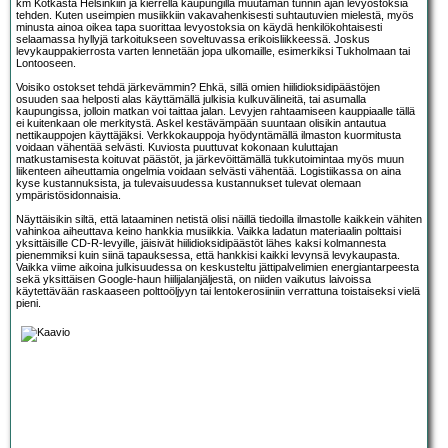
km Kotkasta Helsinkiin ja kierrellä kaupungilla muutaman tunnin ajan levyostoksia
tehden. Kuten useimpien musiikkiin vakavahenkisesti suhtautuvien mielestä, myös
minusta ainoa oikea tapa suorittaa levyostoksia on käydä henkilökohtaisesti
selaamassa hyllyjä tarkoitukseen soveltuvassa erikoisliikkeessä. Joskus
levykauppakierrosta varten lennetään jopa ulkomaille, esimerkiksi Tukholmaan tai
Lontooseen.
Voisiko ostokset tehdä järkevämmin? Ehkä, sillä omien hiilidioksidipäästöjen
osuuden saa helposti alas käyttämällä julkisia kulkuvälineitä, tai asumalla
kaupungissa, jolloin matkan voi taittaa jalan. Levyjen rahtaamiseen kauppiaalle tällä
ei kuitenkaan ole merkitystä. Askel kestävämpään suuntaan olisikin antautua
nettikauppojen käyttäjäksi. Verkkokauppoja hyödyntämällä ilmaston kuormitusta
voidaan vähentää selvästi. Kuviosta puuttuvat kokonaan kuluttajan
matkustamisesta koituvat päästöt, ja järkevöittämällä tukkutoimintaa myös muun
liikenteen aiheuttamia ongelmia voidaan selvästi vähentää. Logistiikassa on aina
kyse kustannuksista, ja tulevaisuudessa kustannukset tulevat olemaan
ympäristösidonnaisia.
Näyttäisikin siltä, että lataaminen netistä olisi näillä tiedoilla ilmastolle kaikkein vähiten
vahinkoa aiheuttava keino hankkia musiikkia. Vaikka ladatun materiaalin polttaisi
yksittäisille CD-R-levyille, jäisivät hiilidioksidipäästöt lähes kaksi kolmannesta
pienemmiksi kuin siinä tapauksessa, että hankkisi kaikki levynsä levykaupasta.
Vaikka viime aikoina julkisuudessa on keskusteltu jättipalvelimien energiantarpeesta
sekä yksittäisen Google-haun hiilijalanjäljestä, on niiden vaikutus laivoissa
käytettävään raskaaseen polttoöljyyn tai lentokerosiiniin verrattuna toistaiseksi vielä
pieni.