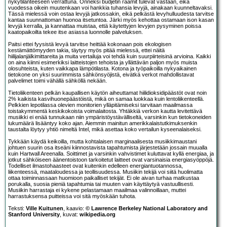
nykytilanteeseen verrattuna. Onneksi budjetin raamit tulevat vastaan, eikä
vuodessa oikein muutenkaan voi hankkia tuhansia levyjä, ainakaan kuunneltavaksi.
Tässä mielessä voin ostaa levyjä jatkossakin, eikä pelkästä levyhulluudesta tarvitse
kantaa suunnattoman huonoa itsetuntoa. Järki myös kehottaa ostamaan ison kasan
levyjä kerralla, ja kannattaa muistaa, että käytettyjen levyjen pysyminen poissa
kaatopaikoilta tekee itse asiassa luonnolle palveluksen.
Paitsi ettei fyysistä levyä tarvitse heittää kokonaan pois ekologisen
kestämättömyyden takia, täytyy myös pitää mielessä, ettei näitä
hiilijalanjälkimittareita ja muita vertailuja voi tehdä kuin suurpiirteisinä arvioina. Kaikki
on aina kiinni esimerkiksi laitteistojen tehoista ja yllättävän paljon myös muista
olosuhteista, kuten vaikkapa lämpötilasta. Kotona ja työpaikoilla nykyaikainen
tietokone on yksi suurimmista sähkönsyöjistä, eivätkä verkot mahdollistavat
palvelimet toimi vähällä sähköllä nekään.
Tietoliikenteen pelkän kaupallisen käytön aiheuttamat hiilidioksidipäästöt ovat noin
2% kaikista kasvihuonepäästöistä, mikä on samaa luokkaa kuin lentoliikenteellä.
Pelkkien lepotilassa olevien monitorien ylläpitämiseksi tarvitaan maailmassa
toistakymmentä keskikokoista voimalaitosta. Yhtäkkiä verkon kautta levitettävä
musiikki ei enää tunnukaan niin ympäristöystävälliseltä, varsinkin kun tietokoneiden
lukumäärä lisääntyy koko ajan. Aiemmin mainitun amerikkalaistutkimuksenkin
taustalta löytyy yhtiö nimeltä Intel, mikä asettaa koko vertailun kyseenalaiseksi.
Tykkään käydä keikoilla, mutta kohtalaisen marginaalisesta musiikkimaustani
johtuen suurin osa itseäni kiinnostavista tapahtumista järjestetään jossain muualla
kuin Hartwall Areenalla. Soittimet ja varsinkin vahvistimet kuluttavat kyllä energiaa, ja
jotkut sähköiseen äänentoistoon tarkoitetut laitteet ovat varsinaisia energiasyöppöjä.
Todelliset ilmastohaasteet ovat kuitenkin edelleen energiantuotannossa,
liikenteessä, maataloudessa ja teollisuudessa. Musiikin tekijä voi siitä huolimatta
ottaa toiminnassaan huomioon paikalliset tekijät. Ei ole aivan turhaa matkustaa
porukalla, suosia pieniä tapahtumia tai muuten vain käyttäytyä vastuullisesti.
Musiikin harrastaja ei kykene pelastamaan maailmaa valinnoillaan, muttei
harrastuksensa puitteissa voi sitä myöskään tuhota.
Teksti:
Ville Kuitunen
, kaavio:
© Lawrence Berkeley National Laboratory and
Stanford University
, kuvat:
wikipedia.org