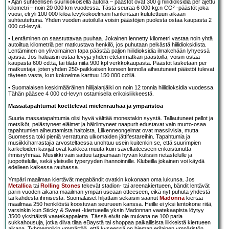
• Ajan suhteellisen suurikokoisella autolla – päästöt ovat 300 g hiilidioksidia per ajettu
kilometri – noin 20 000 km vuodessa. Tästä seuraa 6 000 kg:n CO² -päästöt joka
vuosi, eli yli 100 000 kiloa levykokoelmani hankintaan kulutettuun aikaan
suhteutettuna. Yhden vuoden autoilulla voisin päästöjen puolesta ostaa kaupasta 2
000 cd-levyä.
• Lentäminen on saastuttavaa puuhaa. Jokainen lennetty kilometri vastaa noin yhtä
autoiltua kilometriä per matkustava henkilö, jos puhutaan pelkästä hiilidioksidista.
Lentäminen on ylivoimainen tapa päästää paljon hiilidioksidia ilmakehään lyhyessä
ajassa. Jos haluaisin ostaa levyjä yhden etelänmatkan päästöillä, voisin ostaa
kaupasta 600 cd:tä, tai tilata niitä 900 kpl verkkokaupasta. Päästöt lasketaan per
matkustaja, joten yhden 250-paikkaisen koneen lennolla aiheutuneet päästöt tulevat
täyteen vasta, kun kokoelma karttuu 150 000 cd:llä.
• Suomalaisen keskimääräinen hiilijalanjälki on noin 12 tonnia hiilidioksidia vuodessa.
Tähän pääsee 4 000 cd-levyn ostamisella erikoisliikkeestä.
Massatapahtumat koettelevat mielenrauhaa ja ympäristöä
Suuria massatapahtumia olisi hyvä välttää monestakin syystä. Tallautuneet pellot ja
metsiköt, pelästyneet eläimet ja häiriintyneet naapurit edustavat vain murto-osaa
tapahtumien aiheuttamista haitoista. Liikenneongelmat ovat massiivisia, mutta
Suomessa toki pieniä verrattuna ulkomaiden jättifestareihin. Tapahtumia ja
musiikkiharrastajia arvosteltaessa unohtuu usein kuitenkin se, että suurimpien
karkeloiden kävijät ovat kaikkea muuta kuin säveltaiteeseen erikoistunutta
ihmisryhmää. Musiikki vain sattuu tarjoamaan hyvän kulissin rietastelulle ja
juopottelulle, sekä yleiselle typeryyden ihannoinnille. Klubeilla jokainen voi käydä
edelleen kaikessa rauhassa.
Ympäri maailman kiertävät megabändit ovatkin kokonaan oma lukunsa. Jos
Metallica
tai
Rolling Stones
tekevät stadion- tai areenakiertueen, bändit lentävät
parin vuoden aikana maailman ympäri useaan otteeseen, eikä nyt puhuta yhdestä
tai kahdesta ihmisestä. Suomalaiset hiljattain sekaisin saanut
Madonna
kiertää
maailmaa 250 henkilöstä koostuvan seurueen kanssa. Heille ei yksi lentokone riitä,
varsinkin kun Sticky & Sweet -kiertueella yksin Madonnan vaatekaapista löytyy
3500 yksittäistä vaatekappaletta. Tässä eivät ole mukana ne 100 paria
sukkahousuja, jotka diiva tilaa eBaystä tai shoppaa paikallisista liikkeistä kiertueen
aikana. Tyhmempikin ymmärtää, että kyseessä on hieman erilainen ympäristön