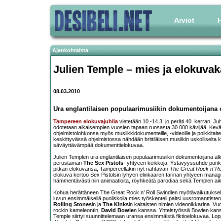
Arviot
H
Ajankohtaista
Julien Temple
– mies ja elokuva
08.03.2010
Ura englantilaisen populaarimusiikin dokumentoijana on
Tampereen elokuvajuhlia
vietetään 10.-14.3. jo peräti 40. kerran. 
odotetaan aikaisempien vuosien tapaan runsasta 30 000 kävijää. Kevätt
ohjelmistolohkonsa myös musiikkidokumenteille, -videoille ja poikkitaite
keskittyvässä ohjelmistossa nähdään brittiläisen musiikin uskolliselta 
säväyttävämpää dokumenttielokuvaa.
Julien Templen ura englantilaisen populaarimusiikin dokumentoijana al
perustaman
The Sex Pistols
-yhtyeen keikkoja. Ystävyyssuhde punkin
pitkän elokuvansa, Tampereellakin nyt nähtävän
The Great Rock n’ Ro
elokuva kertoo Sex Pistolsin lyhyen elinkaaren tarinan yhtyeen manag
hämmentävästi niin animaatioita, röyhkeätä parodiaa sekä Templen aika
Kohua herättäneen The Great Rock n’ Roll Swindlen myötävaikutuksell
luvun ensimmäisellä puoliskolla mies työskenteli paitsi uusromanttiste
Rolling Stones
in ja
The Kinks
in kaltaisten nimien videonikkarina. V
rockin kameleontin,
David Bowie
n kanssa. Yhteistyössä Bowien kans
Temple siirtyi suunnittelemaan uransa ensimmäistä fiktioelokuvaa. Lop