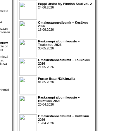
Eeppi Ursin: My Finnish Soul vol. 2
24.06.2026
imesta
ja
Omakustannealbumit – Kesäkuu
2026
kuvaan
18.06.2026
htoisen
Raskaampi albumikooste –
orrow
Toukokuu 2026
ple on
30.05.2026
Sex
televä
Omakustannealbumit – Toukokuu
si.
2026
lokuva
21.05.2026
Purran lista: Nälkämailla
01.05.2026
Raskaampi albumikooste –
Huhtikuu 2026
20.04.2026
Omakustannealbumit – Huhtikuu
2026
15.04.2026