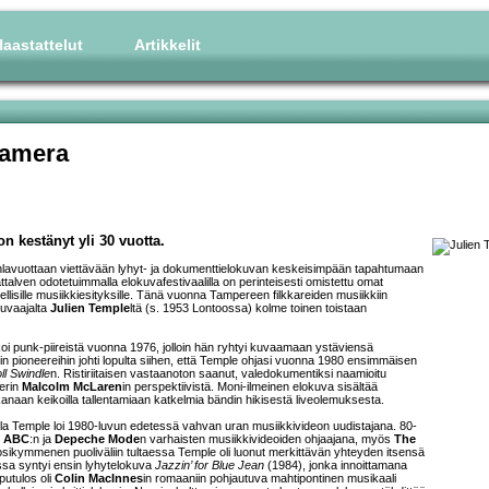
aastattelut
Artikkelit
kamera
 kestänyt yli 30 vuotta.
Juhlavuottaan viettävään lyhyt- ja dokumenttielokuvan keskeisimpään tapahtumaan
alven odotetuimmalla elokuvafestivaalilla on perinteisesti omistettu omat
ellisille musiikkiesityksille. Tänä vuonna Tampereen filkkareiden musiikkiin
kuvaajalta
Julien Temple
ltä (s. 1953 Lontoossa) kolme toinen toistaan
koi punk-piireistä vuonna 1976, jolloin hän ryhtyi kuvaamaan ystäviensä
 pioneereihin johti lopulta siihen, että Temple ohjasi vuonna 1980 ensimmäisen
ll Swindle
n. Ristiriitaisen vastaanoton saanut, valedokumentiksi naamioitu
erin
Malcolm McLaren
in perspektiivistä. Moni-ilmeinen elokuva sisältää
naan keikoilla tallentamiaan katkelmia bändin hikisestä liveolemuksesta.
a Temple loi 1980-luvun edetessä vahvan uran musiikkivideon uudistajana. 80-
n
ABC
:n ja
Depeche Mode
n varhaisten musiikkivideoiden ohjaajana, myös
The
uosikymmenen puoliväliin tultaessa Temple oli luonut merkittävän yhteyden itsensä
sa syntyi ensin lyhytelokuva
Jazzin’ for Blue Jean
(1984), jonka innoittamana
putulos oli
Colin MacInnes
in romaaniin pohjautuva mahtipontinen musikaali