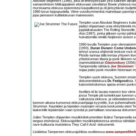
Absolute Beginners
(1986), joka oli ilmestyessään yksi kaikkien aikoje
samannimisen hittikappaleen elokuvaan säveltänyt Bowie yhdessä nu
murskaama elokuva epäonnistui kaupallisesti ja oli järisyttävän budjet
1980-luvun loppupuolella. Viime vuosikymmeninä mainettaan parempi
jopa pienoisen kulttielokuvan maineeseen.
Templen uran Absolute Beginners kuite
päätyi ohjaamaan uraa eheyttäneitä mu
juppiaikakauden The Rolling Stonesille 
Aria
(1987), jonka jälkeen syntyi pähkä
hulvattomilla nimillä
Neljännen asteen se
1990-luvulla Templen uran olennaisimma
(1993),
Duran Duran
in
Come Undon
tehnyt uransa ehjimmät teokset rock-do
Pistols-tarinaa tällä kertaa yhtyeen i
yhteiskunnan tilasta ja punk-liikkeen n
mammuttidokkari
Glastonbury
(2006),
Tampereella nähtävä
Joe Strummer: T
nojaa paitsi punk-musiikin historiaan
Templen uusin elokuva, Suomen ensie
dokumenttielokuva
Dr. Feelgood
ista.
katsomiskokemus ajasta ennen punkro
Itselläni oli ilo tavata maestro itse v
jossa Temple piti tunteikkaan luennon 
vaikutusta elokuva- ja videotaiteeseen
luennon aikana kumonnut elokuvaohjaaja kyyneliin, kun puheenaihee
Strummer. Kauniiden ja kipeiden muistojen virrasta keskustelu eteni Temp
laakereille lepäämään vaan työstää jo parhaillaan seuraavaa dokumentt
Julien Templen ohjaamien musiikkidokumenttien lisäksi Tampereella sa
tangoa etsimässä
. Elokuvajuhlien musiikkipitoisessa annissa nähdään
rave-kulttuuria muisteleva
They Call It Acid
-dokumentti.
Lisätietoa Tampereen elokuvajuhlista osoitteessa
www.tamperefilmfes