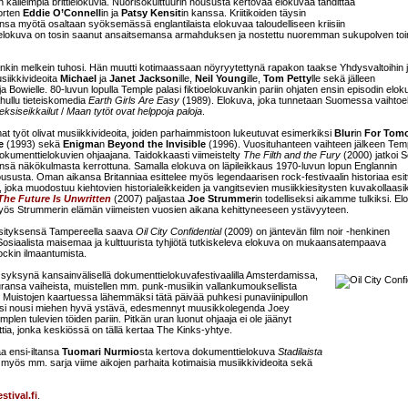
n kalleimpia brittielokuvia. Nuorisokulttuurin noususta kertovaa elokuvaa tähdittää
orten
Eddie O’Connell
in ja
Patsy Kensit
in kanssa. Kriitikoiden täysin
tinsa myötä osaltaan syöksemässä englantilaista elokuvaa taloudelliseen kriisiin
 elokuva on tosin saanut ansaitsemansa armahduksen ja nostettu nuoremman sukupolven to
nkin melkein tuhosi. Hän muutti kotimaassaan nöyryytettynä rapakon taakse Yhdysvaltoihin 
siikkivideoita
Michael
ja
Janet Jackson
ille,
Neil Young
ille,
Tom Petty
lle sekä jälleen
ja Bowielle. 80-luvun lopulla Temple palasi fiktioelokuvankin pariin ohjaten ensin episodin elo
hullu tieteiskomedia
Earth Girls Are Easy
(1989). Elokuva, joka tunnetaan Suomessa vaihtoe
ksiseikkailut
/
Maan tytöt ovat helppoja paloja
.
t työt olivat musiikkivideoita, joiden parhaimmistoon lukeutuvat esimerkiksi
Blur
in
For Tom
e
(1993) sekä
Enigma
n
Beyond the Invisible
(1996). Vuosituhanteen vaihteen jälkeen Tem
kumenttielokuvien ohjaajana. Taidokkaasti viimeistelty
The Filth and the Fury
(2000) jatkoi 
tsensä näkökulmasta kerrottuna. Samalla elokuva on läpileikkaus 1970-luvun lopun Englannin
oususta. Oman aikansa Britanniaa esittelee myös legendaarisen rock-festivaalin historiaa esit
 joka muodostuu kiehtovien historialeikkeiden ja vangitsevien musiikkiesitysten kuvakollaasik
he Future Is Unwritten
(2007) paljastaa
Joe Strummer
in todelliseksi aikamme tulkiksi. E
 myös Strummerin elämän viimeisten vuosien aikana kehittyneeseen ystävyyteen.
sityksensä Tampereella saava
Oil City Confidential
(2009) on jäntevän film noir -henkinen
 Sosiaalista maisemaa ja kulttuurista tyhjiötä tutkiskeleva elokuva on mukaansatempaava
ckin ilmaantumista.
iime syksynä kansainvälisellä dokumenttielokuvafestivaalilla Amsterdamissa,
uransa vaiheista, muistellen mm. punk-musiikin vallankumouksellista
. Muistojen kaartuessa lähemmäksi tätä päivää puhkesi punaviinipullon
ksi nousi miehen hyvä ystävä, edesmennyt muusikkolegenda Joey
len tulevien töiden pariin. Pitkän uran luonut ohjaaja ei ole jäänyt
ia, jonka keskiössä on tällä kertaa The Kinks-yhtye.
a ensi-iltansa
Tuomari Nurmio
sta kertova dokumenttielokuva
Stadilaista
 myös mm. sarja viime aikojen parhaita kotimaisia musiikkivideoita sekä
tival.fi
.