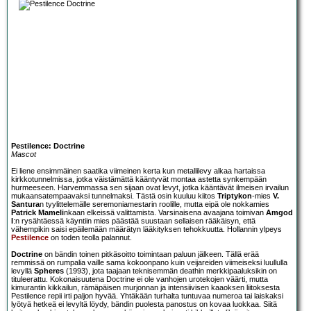
Pestilence: Doctrine
Mascot
Ei liene ensimmäinen saatika viimeinen kerta kun metallilevy alkaa hartaissa
kirkkotunnelmissa, jotka väistämättä kääntyvät montaa astetta synkempään
hurmeeseen. Harvemmassa sen sijaan ovat levyt, jotka kääntävät ilmeisen irvailun
mukaansatempaavaksi tunnelmaksi. Tästä osin kuuluu kiitos
Triptykon
-mies
V.
Santura
n tyylittelemälle seremoniamestarin roolille, mutta eipä ole nokkamies
Patrick Mameli
nkaan elkeissä valittamista. Varsinaisena avaajana toimivan
Amgod
I
:n rysähtäessä käyntiin mies päästää suustaan sellaisen rääkäisyn, että
vähempikin saisi epäilemään määrätyn lääkityksen tehokkuutta. Hollannin ylpeys
Pestilence
on toden teolla palannut.
Doctrine
on bändin toinen pitkäsoitto toimintaan paluun jälkeen. Tällä erää
remmissä on rumpalia vaille sama kokoonpano kuin veijareiden viimeiseksi luullulla
levyllä
Spheres
(1993), jota taajaan teknisemmän deathin merkkipaaluksikin on
tituleerattu. Kokonaisuutena Doctrine ei ole vanhojen urotekojen väärti, mutta
kimurantin kikkailun, rämäpäisen murjonnan ja intensiivisen kaaoksen liitoksesta
Pestilence repii irti paljon hyvää. Yhtäkään turhalta tuntuvaa numeroa tai laiskaksi
lyötyä hetkeä ei levyltä löydy, bändin puolesta panostus on kovaa luokkaa. Siitä