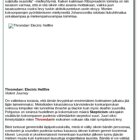
suljetulla osastolla” -mielleyhtymiä. Kaiken kaikkiaan Ribspreaderin toiminta on niin
tasaisen varmaa, että ei sitä oikein viitsi asiasta moittiakaan, vaikka juuri
tasaisuutensa vuoksi levy tuskin aktiivikuunteluun usein eksyy. Monien
kokoonpanojen pyörittämiseen mieltyneeltä Johanssonilta odottaisi liukuhihnailua
uskaliaampaa ja mieleenpainuvampaa toimintaa.
Thromdarr: Electric Hellfire
Violent Journey
On valitettava tosiasia, että tämän levypinkan ensimmäinen kotimainen julkaisu jää
läjän laimeimmaksi. Melodioiden kiirastulessa kärvistelevän konkariporukan
soitossa kimpoilee niin tunnelmia thrashin ja blackin kuin myös deathin suunnilta.
Pohjustus on sinänsä huolellinen ja kokemuksen määrä
Skepticism
-ukkojakin
sisältävän kokoonpanon puolesta vähintäänkin tarpeeksi suuri. Juuri siksi
ihmetyttääkin miten
Thromdarr
in esikoinen voikaan olla näin tympäisevä levy.
Biisit tuntuvat geneerisiltä läpijuoksutuksilta, mistä ei välity oikein bändin persoonaa,
sovitusten ja soundien puolesta tuntuu kasassa olevan kolmen genren kovimmat
kliseet. Levystä ei yksinkertaisesti monenkaan kuuntelun jälkeen tunnu jäävän
mieleen muuta kuin kankeasti lausuttuja englantilaisia lauseita. Bändiä ei voi väittää