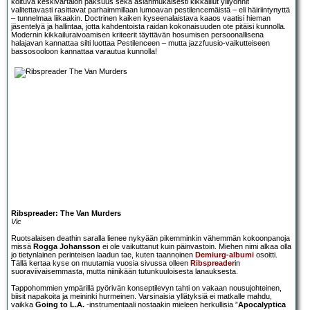
koituva keskivartalon paksuus sekä asianmukaisesti kikkaillut ylilyönnit
valitettavasti rasittavat parhaimmillaan lumoavan pestilencemäistä – eli häiriintynyttä
– tunnelmaa liikaakin. Doctrinen kaiken kyseenalaistava kaaos vaatisi hieman
jäsentelyä ja hallintaa, jotta kahdentoista raidan kokonaisuuden ote pitäisi kunnolla.
Modernin kikkailuraivoamisen kriteerit täyttävän hosumisen persoonallisena
halajavan kannattaa silti luottaa Pestilenceen – mutta jazzfuusio-vaikutteiseen
bassosooloon kannattaa varautua kunnolla!
Ribspreader: The Van Murders
Vic
Ruotsalaisen deathin saralla lienee nykyään pikemminkin vähemmän kokoonpanoja
missä
Rogga Johansson
ei ole vaikuttanut kuin päinvastoin. Miehen nimi alkaa olla
jo tietynlainen perinteisen laadun tae, kuten taannoinen
Demiurg-albumi
osoitti.
Tällä kertaa kyse on muutamia vuosia sivussa olleen
Ribspreader
in
suoraviivaisemmasta, mutta niinikään tutunkuuloisesta lanauksesta.
Tappohommien ympärillä pyörivän konseptilevyn tahti on vakaan nousujohteinen,
biisit napakoita ja meininki hurmeinen. Varsinaisia yllätyksiä ei matkalle mahdu,
vaikka
Going to L.A.
-instrumentaali nostaakin mieleen herkullisia ”
Apocalyptica