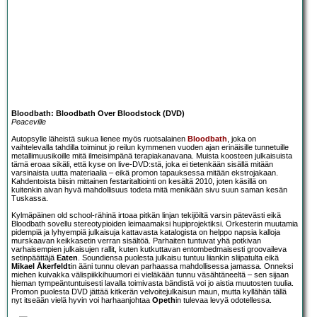
Bloodbath: Bloodbath Over Bloodstock (DVD)
Peaceville
Autopsylle läheistä sukua lienee myös ruotsalainen
Bloodbath
, joka on
vaihtelevalla tahdilla toiminut jo reilun kymmenen vuoden ajan erinäisille tunnetuille
metallimuusikoille mitä ilmeisimpänä terapiakanavana. Muista koosteen julkaisuista
tämä eroaa sikäli, että kyse on live-DVD:stä, joka ei tietenkään sisällä mitään
varsinaista uutta materiaalia – eikä promon tapauksessa mitään ekstrojakaan.
Kahdentoista biisin mittainen festaritaltiointi on kesältä 2010, joten käsillä on
kuitenkin aivan hyvä mahdollisuus todeta mitä menikään sivu suun saman kesän
Tuskassa.
Kylmäpäinen old school-rähinä irtoaa pitkän linjan tekijöiltä varsin pätevästi eikä
Bloodbath sovellu stereotypioiden leimaamaksi hupiprojektiksi. Orkesterin muutamia
pidempiä ja lyhyempiä julkaisuja kattavasta katalogista on helppo napsia kalloja
murskaavan keikkasetin verran sisältöä. Parhaiten tuntuvat yhä potkivan
varhaisempien julkaisujen rallit, kuten kutkuttavan entombedmaisesti groovaileva
setinpäättäjä
Eaten
. Soundiensa puolesta julkaisu tuntuu liiankin sliipatulta eikä
Mikael Åkerfeldt
in ääni tunnu olevan parhaassa mahdollisessa jamassa. Onneksi
miehen kuivakka välispiikkihuumori ei vieläkään tunnu väsähtäneeltä – sen sijaan
hieman tympeäntuntuisesti lavalla toimivasta bändistä voi jo aistia muutosten tuulia.
Promon puolesta DVD jättää kitkerän velvoitejulkaisun maun, mutta kyllähän tällä
nyt itseään vielä hyvin voi harhaanjohtaa
Opeth
in tulevaa levyä odotellessa.