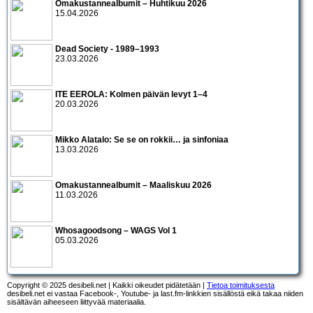
Omakustannealbumit – Huhtikuu 2026
15.04.2026
Dead Society - 1989–1993
23.03.2026
ITE EEROLA: Kolmen päivän levyt 1–4
20.03.2026
Mikko Alatalo: Se se on rokkii… ja sinfoniaa
13.03.2026
Omakustannealbumit – Maaliskuu 2026
11.03.2026
Whosagoodsong – WAGS Vol 1
05.03.2026
Copyright © 2025 desibeli.net | Kaikki oikeudet pidätetään |
Tietoa toimituksesta
desibeli.net ei vastaa Facebook-, Youtube- ja last.fm-linkkien sisällöstä eikä takaa niiden
sisältävän aiheeseen liittyvää materiaalia.