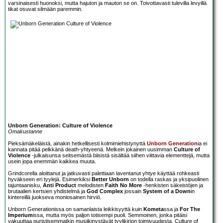
varsinaisesti huonoksi, mutta hajuton ja mauton se on. Toivottavasti tulevilla levyillä
tikat osuvat silmään paremmin.
Unborn Generation: Culture of Violence
Omakustanne
Pieksämäkeläistä, ainakin hetkellisesti kolmimiehistynyttä
Unborn Generation
ia ei
kannata pitää pelkkänä death-yhtyeenä. Melkein jokainen uusimman
Culture of
Violence
-julkaisunsa seitsemästä biisistä sisältää siihen viittavia elementtejä, mutta
usein jopa enemmän kaikkea muuta.
Grindcorella aloittanut ja jatkuvasti palettiaan laventanut yhtye käyttää rohkeasti
hyväkseen eri tyylejä. Esimerkiksi
Better Unborn
on todella raskas ja yksipuolinen
tajuntaanisku,
Anti Product
melodisten
Faith No More
-henkisten säkeistöjen ja
brutaalien kertsien yhdistelmä ja
God Complex
jossain
System of a Down
in
kintereillä juokseva moniosainen hirviö.
Unborn Generationissa on samanlaista leikkisyyttä kuin
Kometa
ssa ja
For The
Imperium
issa, mutta myös paljon totisempi puoli. Semmoinen, jonka pitäisi
vakuuttaa puristisemmatkin musiikinystävät tyylikirjon toimivuudesta. Culture of