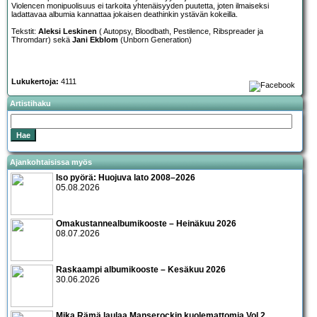
Violencen monipuolisuus ei tarkoita yhtenäisyyden puutetta, joten ilmaiseksi
ladattavaa albumia kannattaa jokaisen deathinkin ystävän kokeilla.
Tekstit:
Aleksi Leskinen
( Autopsy, Bloodbath, Pestilence, Ribspreader ja
Thromdarr) sekä
Jani Ekblom
(Unborn Generation)
Lukukertoja:
4111
Artistihaku
Ajankohtaisissa myös
Iso pyörä: Huojuva lato 2008–2026
05.08.2026
Omakustannealbumikooste – Heinäkuu 2026
08.07.2026
Raskaampi albumikooste – Kesäkuu 2026
30.06.2026
Mika Rämä laulaa Manserockin kuolemattomia Vol 2