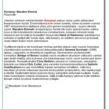
Autopsy: Macabre Eternal
Peaceville
Jotenkin onnistuin rekisteröimään
Autopsy
n paluun vasta uuden pitkäsoiton
ilmaantumisen myötä. Ensimmäisenä koin onnen tunteita, onhan kyseinen vuonna
1987 rienaamisensa aloittanut yhtye yksi genren kuuluisimpia – ja juuri oikeista
syistä.
Macabre Eternal
in ensipyöräytys herätti silti myös epävarmuutta; vaikka
kyse ei olisi köykäisestä rahankeruu-comebackista, tuntuuko orkesteri enää
tarpeeksi perverssiltä ja brutaalilta? Avausraita
Hand of Darkness
in pärähtäessä
soimaan ei epäilyksille suoda sijaa, sillä Autopsy on edelleen perverssi ja brutaali,
mutta niiden lisäksi myös kiinnostava!
Tyylillisesti bändi ei ole kovinkaan montaa askelta ottanut vaan suunta muistuttaa
soundiensakin puolesta erityisesti debyyttitäyspitkä
Severed Survival
in (1989)
ajoista. Lopputulos on tiivistettynä napakkaa, hämmentävin yksityiskohdin
koristeltua (
Bridge of Bones
sisältää varsin oivallisen akustisen väliosan!) vanhan
ajan death-mättöä, joka kykenee yhä luiskahtamaan myös varsin luontevasti doom-
tunnelmiin. Rumpalivokalisti
Chris Reifert
in ulosanti on voimissaan, sekopäistä
lisäväriä suo kitaristi
Eric Cutler
, joka varsinkin kymmenminuuttisessa
Sadistic
Gratification
issa saa mörinöillään kipeän tunnelman kohdilleen. Jollei levy
taivuttaisi yli tunnin mitassaan parasta terävyyttään tympeydeksi, olisi napakymppi
jo lähellä. Epäilemättä fanien joukosta löytyy pahastikin pettyneitä kuulijoita, mutta
heitä muistuttaisin eräästä tosiasiasta: näillä eväillä Autopsy pieksee kyllä edelleen
likimain minkä hyvänsä modernimman yrittäjän.