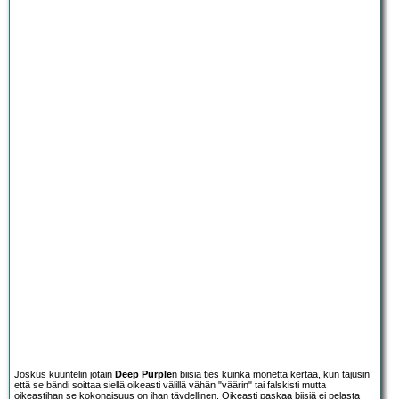
Joskus kuuntelin jotain
Deep Purple
n biisiä ties kuinka monetta kertaa, kun tajusin
että se bändi soittaa siellä oikeasti välillä vähän "väärin" tai falskisti mutta
oikeastihan se kokonaisuus on ihan täydellinen. Oikeasti paskaa biisiä ei pelasta