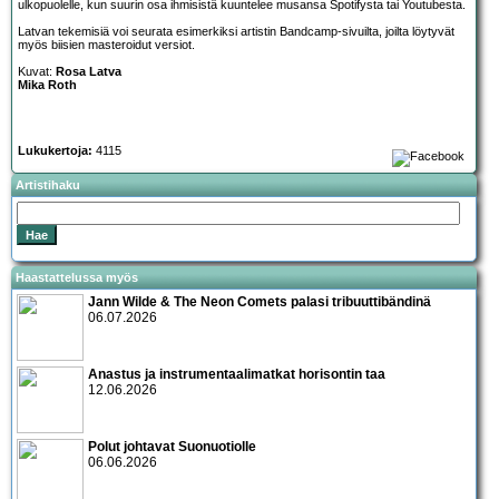
ulkopuolelle, kun suurin osa ihmisistä kuuntelee musansa Spotifysta tai Youtubesta.
Latvan tekemisiä voi seurata esimerkiksi artistin
Bandcamp
-sivuilta, joilta löytyvät
myös biisien masteroidut versiot.
Kuvat:
Rosa Latva
Mika Roth
Lukukertoja:
4115
Artistihaku
Haastattelussa myös
Jann Wilde & The Neon Comets palasi tribuuttibändinä
06.07.2026
Anastus ja instrumentaalimatkat horisontin taa
12.06.2026
Polut johtavat Suonuotiolle
06.06.2026