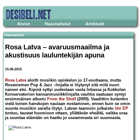
Arviot
Haastattelut
Artikkelit
Haastattelut
Rosa Latva – avaruusmaailma ja
akustisuus lauluntekijän apuna
15.06.2015
Rosa Latva
aloitti musiikin opiskelun jo 17-vuotiaana, mutta
Rovaniemen Pop & Jazz –linjalta ei löytynyt sitä mitä nuori
nainen etsi. Kipinä syttyi uudestaan vasta Intiassa ja Kokkolan
Konservatorion kansanmusiikkilinjalta vauhtia saatuaan syntyi
ensimmäinen albumi
From the Shelf
(2009). Vaadittiin kuitenkin
vielä toinen hanskojen naulaan nostaminen, ennen kuin se omin
suunta musiikin saralla löytyi. Latvan taannoin julkaistu
Uni EP
tuntuu, taustat huomioon ottaen, yllättävän eheältä, vaikka uraa
ja suuntaa elämään on haettu jo useammasta eri suunnasta.
-