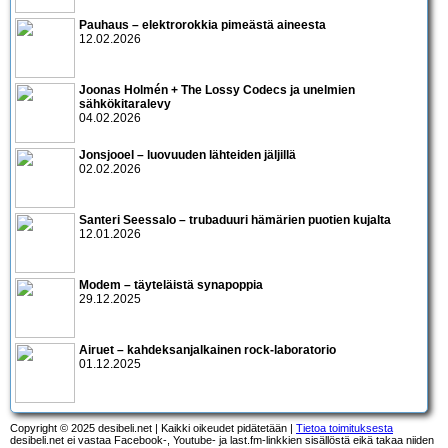
Pauhaus – elektrorokkia pimeästä aineesta
12.02.2026
Joonas Holmén + The Lossy Codecs ja unelmien
sähkökitaralevy
04.02.2026
Jonsjooel – luovuuden lähteiden jäljillä
02.02.2026
Santeri Seessalo – trubaduuri hämärien puotien kujalta
12.01.2026
Modem – täyteläistä synapoppia
29.12.2025
Airuet – kahdeksanjalkainen rock-laboratorio
01.12.2025
Copyright © 2025 desibeli.net | Kaikki oikeudet pidätetään |
Tietoa toimituksesta
desibeli.net ei vastaa Facebook-, Youtube- ja last.fm-linkkien sisällöstä eikä takaa niiden