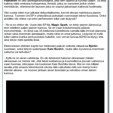
Paananen
on ollut äänittäjänä/tuottajana, jolta olen oppinut ja kysellyt paljon. Ja tietty
kaikkia näitä omituisia kohtaamisia, ihmisiä, jotka on sanoneet jonkin yhden
merkittävän, ohimenevän lauseen joka on saanut jatkamaan kaikesta huolimatta.
Viisi vuotta sitten kun julkaisit debyyttialbumisi, kerroit olevasi naimisissa pianon
kanssa. Tuoreen Uni EP:n yhteydessä puhutaan vuorostaan tekno-fuusiosta. Onko
avioliitto siis ohitse vai onko perheeseen tullut vain lisäystä?
- No ei se ohitse ole. Uusin biisi EP:ltä,
Magic Spark
, on tehty pianon ääressä ja
teen edelleen paljon pianon kanssa. Se on vaan kotoisimmasta päästä
instrumentteja - en ikinä saa 16-kielisestä kanteleesta samalla lailla irti kuin pianosta,
onhan siinä enemmän äänialaakin, mutta siinä on omat juttunsa. Lisäystä on kyllä
tullut vaikka kuinka perkussioista huiluihin, sen verran luovaa ADHD:ta löytyy että
aina tekee mieli opetella lisää.
Elektronisten efektien käyttö luo mielestäni paikoin selkeitä viittauksia
Björk
in
suuntaan, sekä tietysti uudempaan
Kate Bush
iin, mutta oliko kyseessä enemmän
sattuma vai tarkoitus?
- Kyllä ne on aivan vahinkoja. En ole tietoisesti hakenut oikeastaan mitään -
oikeastaan se menee niin, että biisiä tuottaessa ja kuunnellessa jossain vaiheessa
vaan huomaa, että jopas mä kuulostan Kate Bushilta tässä. Mut en mä millään
tavalla yritä omasta tekemisestä siivota niitä vaikutteita mitä oon imenyt koko
elämän aikana - ne nousee pintaan aivan itsestään ja sekoittuu oman äänen
kanssa.