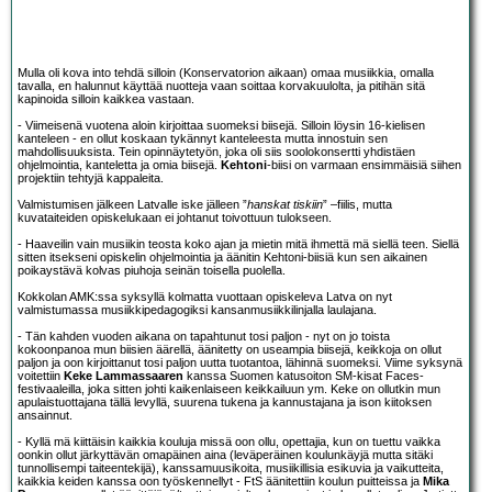
Mulla oli kova into tehdä silloin (Konservatorion aikaan) omaa musiikkia, omalla
tavalla, en halunnut käyttää nuotteja vaan soittaa korvakuulolta, ja pitihän sitä
kapinoida silloin kaikkea vastaan.
- Viimeisenä vuotena aloin kirjoittaa suomeksi biisejä. Silloin löysin 16-kielisen
kanteleen - en ollut koskaan tykännyt kanteleesta mutta innostuin sen
mahdollisuuksista. Tein opinnäytetyön, joka oli siis soolokonsertti yhdistäen
ohjelmointia, kanteletta ja omia biisejä.
Kehtoni
-biisi on varmaan ensimmäisiä siihen
projektiin tehtyjä kappaleita.
Valmistumisen jälkeen Latvalle iske jälleen ”
hanskat tiskiin
” –fiilis, mutta
kuvataiteiden opiskelukaan ei johtanut toivottuun tulokseen.
- Haaveilin vain musiikin teosta koko ajan ja mietin mitä ihmettä mä siellä teen. Siellä
sitten itsekseni opiskelin ohjelmointia ja äänitin Kehtoni-biisiä kun sen aikainen
poikaystävä kolvas piuhoja seinän toisella puolella.
Kokkolan AMK:ssa syksyllä kolmatta vuottaan opiskeleva Latva on nyt
valmistumassa musiikkipedagogiksi kansanmusiikkilinjalla laulajana.
- Tän kahden vuoden aikana on tapahtunut tosi paljon - nyt on jo toista
kokoonpanoa mun biisien äärellä, äänitetty on useampia biisejä, keikkoja on ollut
paljon ja oon kirjoittanut tosi paljon uutta tuotantoa, lähinnä suomeksi. Viime syksynä
voitettiin
Keke Lammassaaren
kanssa Suomen katusoiton SM-kisat Faces-
festivaaleilla, joka sitten johti kaikenlaiseen keikkailuun ym. Keke on ollutkin mun
apulaistuottajana tällä levyllä, suurena tukena ja kannustajana ja ison kiitoksen
ansainnut.
- Kyllä mä kiittäisin kaikkia kouluja missä oon ollu, opettajia, kun on tuettu vaikka
oonkin ollut järkyttävän omapäinen aina (leväperäinen koulunkäyjä mutta sitäki
tunnollisempi taiteentekijä), kanssamuusikoita, musiikillisia esikuvia ja vaikutteita,
kaikkia keiden kanssa oon työskennellyt - FtS äänitettiin koulun puitteissa ja
Mika