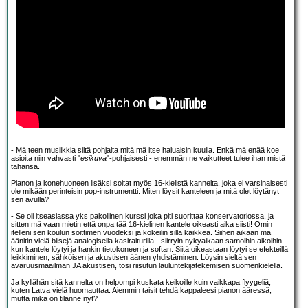
- Mä teen musiikkia siltä pohjalta mitä mä itse haluaisin kuulla. Enkä mä enää koe
asioita niin vahvasti "
esikuva
"-pohjaisesti - enemmän ne vaikutteet tulee ihan mistä
tahansa.
Pianon ja konehuoneen lisäksi soitat myös 16-kielistä kannelta, joka ei varsinaisesti
ole mikään perinteisin pop-instrumentti. Miten löysit kanteleen ja mitä olet löytänyt
sen avulla?
- Se oli itseasiassa yks pakollinen kurssi joka piti suorittaa konservatoriossa, ja
sitten mä vaan mietin että onpa tää 16-kielinen kantele oikeasti aika siisti! Omin
itelleni sen koulun soittimen vuodeksi ja kokeilin sillä kaikkea. Siihen aikaan mä
äänitin vielä biisejä analogisella kasiraiturilla - siirryin nykyaikaan samoihin aikoihin
kun kantele löytyi ja hankin tietokoneen ja softan. Siitä oikeastaan löytyi se efekteillä
leikkiminen, sähköisen ja akustisen äänen yhdistäminen. Löysin sieltä sen
avaruusmaailman JA akustisen, tosi riisutun lauluntekijätekemisen suomenkielellä.
Ja kyllähän sitä kannelta on helpompi kuskata keikoille kuin vaikkapa flyygeliä,
kuten Latva vielä huomauttaa. Aiemmin taisit tehdä kappaleesi pianon ääressä,
mutta mikä on tilanne nyt?