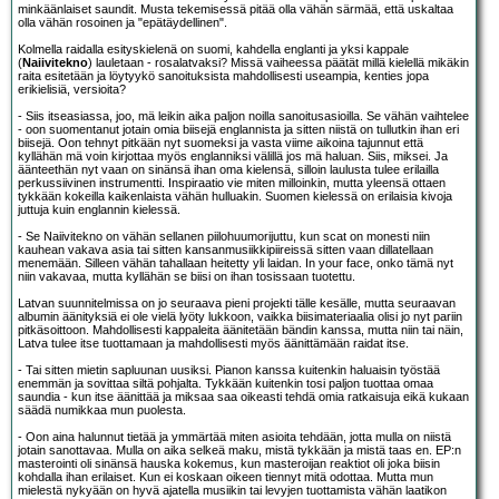
minkäänlaiset saundit. Musta tekemisessä pitää olla vähän särmää, että uskaltaa
olla vähän rosoinen ja "epätäydellinen".
Kolmella raidalla esityskielenä on suomi, kahdella englanti ja yksi kappale
(
Naiivitekno
) lauletaan - rosalatvaksi? Missä vaiheessa päätät millä kielellä mikäkin
raita esitetään ja löytyykö sanoituksista mahdollisesti useampia, kenties jopa
erikielisiä, versioita?
- Siis itseasiassa, joo, mä leikin aika paljon noilla sanoitusasioilla. Se vähän vaihtelee
- oon suomentanut jotain omia biisejä englannista ja sitten niistä on tullutkin ihan eri
biisejä. Oon tehnyt pitkään nyt suomeksi ja vasta viime aikoina tajunnut että
kyllähän mä voin kirjottaa myös englanniksi välillä jos mä haluan. Siis, miksei. Ja
äänteethän nyt vaan on sinänsä ihan oma kielensä, silloin laulusta tulee erilailla
perkussiivinen instrumentti. Inspiraatio vie miten milloinkin, mutta yleensä ottaen
tykkään kokeilla kaikenlaista vähän hulluakin. Suomen kielessä on erilaisia kivoja
juttuja kuin englannin kielessä.
- Se Naiivitekno on vähän sellanen piilohuumorijuttu, kun scat on monesti niin
kauhean vakava asia tai sitten kansanmusiikkipiireissä sitten vaan dillatellaan
menemään. Silleen vähän tahallaan heitetty yli laidan. In your face, onko tämä nyt
niin vakavaa, mutta kyllähän se biisi on ihan tosissaan tuotettu.
Latvan suunnitelmissa on jo seuraava pieni projekti tälle kesälle, mutta seuraavan
albumin äänityksiä ei ole vielä lyöty lukkoon, vaikka biisimateriaalia olisi jo nyt pariin
pitkäsoittoon. Mahdollisesti kappaleita äänitetään bändin kanssa, mutta niin tai näin,
Latva tulee itse tuottamaan ja mahdollisesti myös äänittämään raidat itse.
- Tai sitten mietin sapluunan uusiksi. Pianon kanssa kuitenkin haluaisin työstää
enemmän ja sovittaa siltä pohjalta. Tykkään kuitenkin tosi paljon tuottaa omaa
saundia - kun itse äänittää ja miksaa saa oikeasti tehdä omia ratkaisuja eikä kukaan
säädä numikkaa mun puolesta.
- Oon aina halunnut tietää ja ymmärtää miten asioita tehdään, jotta mulla on niistä
jotain sanottavaa. Mulla on aika selkeä maku, mistä tykkään ja mistä taas en. EP:n
masterointi oli sinänsä hauska kokemus, kun masteroijan reaktiot oli joka biisin
kohdalla ihan erilaiset. Kun ei koskaan oikeen tiennyt mitä odottaa. Mutta mun
mielestä nykyään on hyvä ajatella musiikin tai levyjen tuottamista vähän laatikon