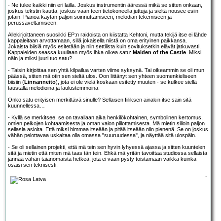
- Ne tulee kaikki niin eri lailla. Joskus instrumentin ääressä mikä se sitten onkaan,
joskus tekstin kautta, joskus vaan teen tietokoneella juttuja ja sieltä nousee esiin
jotain. Pianoa käytän paljon soinnuttamiseen, melodian tekemiseen ja
perussäveltämiseen.
Allekirjoittaneen suosikki EP:n raidoista on kiistatta Kehtoni, mutta tekijä itse ei lähde
kappaleitaan arvottamaan, sillä jokaisella niistä on oma erityinen paikkansa.
Jokaista biisiä myös esitetään ja niin settilista kuin sovituksetkin elävät jatkuvasti.
Kappaleiden seassa kuullaan myös ihka oikea satu:
Maiden of the Castle
. Miksi
näin ja miksi juuri tuo satu?
- Taisin kirjoittaa sen yhtä kilpailua varten viime syksynä. Tai oikeammin se oli mun
päässä, sitten mä otin sen sieltä ulos. Oon liittänyt sen yhteen suomenkieliseen
biisiin (
Linnanneito
), jota ei ole vielä koskaan esitetty muuten - se kulkee siellä
taustalla melodioina ja laulustemmoina.
Onko satu erityisen merkittävä sinulle? Sellaisen fiiliksen ainakin itse sain sitä
kuunnellessa…
- Kyllä se merkitsee, se on tavallaan aika henkilökohtainen, symbolinen kertomus,
omien pelkojen kohtaamisesta ja oman valon piilottamisesta. Mä mietin silloin paljon
sellasia asioita. Että miksi himmaa itseään ja pitää itseään niin pienenä. Se on joskus
vähän pelottavaa uskaltaa olla omassa "suuruudessa", ja näyttää sitä ulospäin.
- Se oli sellainen projekti, että mä tein sen hyvin lyhyessä ajassa ja sitten kuuntelen
sitä ja mietin että miten mä taas tän tein. Ehkä mä yritän tavoittaa studiossa sellaista
jännää vähän taianomaista hetkeä, jota ei vaan pysty toistamaan vaikka kuinka
osaisi sen teknisesti.
-