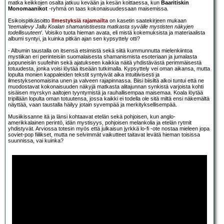
matka keikkojen osalta jatkuu kevään ja kesän koittaessa, kun
Baaritiskin
Monomaanikot
-ryhmä on taas kokonaisuudessaan maisemissa.
Esikoispitkäsoitto
Ilmestyksiä rajamailta
on kasetin saatekirjeen mukaan
'
teemalevy Jallu Koalan shamanistisesta matkasta syvälle mystisten näkyjen
todellisuuteen
'. Voisiko tuota hieman avata, eli mistä kokemuksista ja materiaalista
albumi syntyi, ja kuinka pitkän ajan sen kypsyttely otti?
- Albumin taustalla on itsensä etsimistä sekä siitä kummunnutta mielenkiintoa
mystiikan eri perinteisiin suomalaisesta shamanismista esoteriaan ja jumalasta
juopuneisiin suufeihin sekä ajatukseen kaikkia näitä yhdistävästä perimmäisestä
totuudesta, jonka voisi löytää itseään tutkimalla. Kypsyttely vei oman aikansa, mutta
lopulta monien kappaleiden tekstit syntyivät aika intuitiivisesti ja
ilmestyksenomaisina unen ja valveen rajapinnassa. Biisi biisiltä alkoi tuntui että ne
muodostavat kokonaisuuden näkyjä matkasta alitajunnan synkistä varjoista kohti
sisäisen myrskyn aaltojen tyyntymistä ja rauhallisempaa maisemaa. Koala löytää
tripillään lopulta oman totuutensa, jossa kaikki ei todella ole sitä miltä ensi näkemältä
näyttää, vaan taustalla häilyy jotain syvempää ja merkityksellisempää.
Musiikissanne itä ja länsi kohtaavat etelän sekä pohjoisen, kun anglo-
amerikkalainen perintö, idän mystisyys, pohjoisen melankolia ja etelän rytmit
yhdistyvät. Arviossa totesin myös että julkaisun jyrkkä lo-fi -ote nostaa mieleen jopa
soviet-pop fiilikset, mutta ne selvimmät vaikutteet taitavat levätä hieman toisissa
suunnissa, vai kuinka?