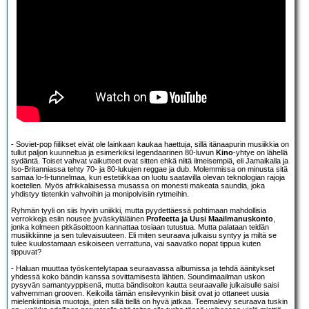
- Soviet-pop fiilikset eivät ole lainkaan kaukaa haettuja, sillä itänaapurin musiikkia on
tullut paljon kuunneltua ja esimerkiksi legendaarinen 80-luvun
Kino
-yhtye on lähellä
sydäntä. Toiset vahvat vaikutteet ovat sitten ehkä niitä ilmeisempiä, eli Jamaikalla ja
Iso-Britanniassa tehty 70- ja 80-lukujen reggae ja dub. Molemmissa on minusta sitä
samaa lo-fi-tunnelmaa, kun estetiikkaa on luotu saatavilla olevan teknologian rajoja
koetellen. Myös afrikkalaisessa musassa on monesti makeata saundia, joka
yhdistyy tietenkin vahvoihin ja monipolvisiin rytmeihin.
Ryhmän tyyli on siis hyvin uniikki, mutta pyydettäessä pohtimaan mahdollisia
verrokkeja esiin nousee jyväskyläläinen
Profeetta ja Uusi Maailmanuskonto
,
jonka kolmeen pitkäsoittoon kannattaa tosiaan tutustua. Mutta palataan teidän
musiikkiinne ja sen tulevaisuuteen. Eli miten seuraava julkaisu syntyy ja miltä se
tulee kuulostamaan esikoiseen verrattuna, vai saavatko nopat tippua kuten
tippuvat?
- Haluan muuttaa työskentelytapaa seuraavassa albumissa ja tehdä äänitykset
yhdessä koko bändin kanssa sovittamisesta lähtien. Soundimaailman uskon
pysyvän samantyyppisenä, mutta bändisoiton kautta seuraavalle julkaisulle saisi
vahvemman grooven. Keikoilla tämän ensilevynkin biisit ovat jo ottaneet uusia
mielenkiintoisia muotoja, joten sillä tiellä on hyvä jatkaa. Teemalevy seuraava tuskin