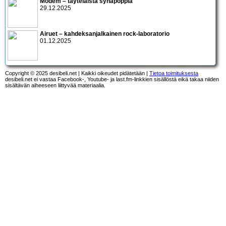
Modem – täyteläistä synapoppia
29.12.2025
Airuet – kahdeksanjalkainen rock-laboratorio
01.12.2025
Copyright © 2025 desibeli.net | Kaikki oikeudet pidätetään |
Tietoa toimituksesta
desibeli.net ei vastaa Facebook-, Youtube- ja last.fm-linkkien sisällöstä eikä takaa niiden
sisältävän aiheeseen liittyvää materiaalia.