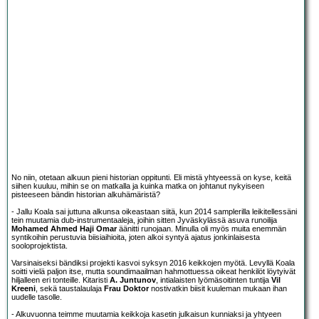
No niin, otetaan alkuun pieni historian oppitunti. Eli mistä yhtyeessä on kyse, keitä
siihen kuuluu, mihin se on matkalla ja kuinka matka on johtanut nykyiseen
pisteeseen bändin historian alkuhämäristä?
- Jallu Koala sai juttuna alkunsa oikeastaan siitä, kun 2014 samplerilla leikitellessäni
tein muutamia dub-instrumentaaleja, joihin sitten Jyväskylässä asuva runoilija
Mohamed Ahmed Haji Omar
äänitti runojaan. Minulla oli myös muita enemmän
syntikoihin perustuvia biisiaihioita, joten alkoi syntyä ajatus jonkinlaisesta
sooloprojektista.
Varsinaiseksi bändiksi projekti kasvoi syksyn 2016 keikkojen myötä. Levyllä Koala
soitti vielä paljon itse, mutta soundimaailman hahmottuessa oikeat henkilöt löytyivät
hiljalleen eri tonteille. Kitaristi
A. Juntunov
, intialaisten lyömäsoitinten tuntija
Vil
Kreeni
, sekä taustalaulaja
Frau Doktor
nostivatkin biisit kuuleman mukaan ihan
uudelle tasolle.
- Alkuvuonna teimme muutamia keikkoja kasetin julkaisun kunniaksi ja yhtyeen