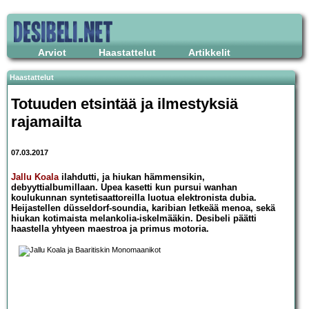
Arviot
Haastattelut
Artikkelit
Haastattelut
Totuuden etsintää ja ilmestyksiä
rajamailta
07.03.2017
Jallu Koala
ilahdutti, ja hiukan hämmensikin,
debyyttialbumillaan. Upea kasetti kun pursui wanhan
koulukunnan syntetisaattoreilla luotua elektronista dubia.
Heijastellen düsseldorf-soundia, karibian letkeää menoa, sekä
hiukan kotimaista melankolia-iskelmääkin. Desibeli päätti
haastella yhtyeen maestroa ja primus motoria.