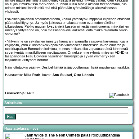
minulle tuttuja aiemmista soittoyhteyksistä ja tietenkin hyvää väkeä, joten keikkailu
on sujunut mukavissa merkeissä. Kunhan uusia biisejä aletaan treenaamaan, niin
odotan mielenkiinnolla sitä että niitä päästään työstämään jo alkuvaiheessa
yhdessä.
Esikoinen julkaistiin omakustanteena, koska yhteistyökumppania ei pienen etsinnän
päätteeksi löytynyt. Ja myös jatkossa omakustanteen ovat todennäköinen
julkaisutapa. Pakko muuten kysyä vielä kasetin nimestä innoittuneena: minkälainen
ilmestys yhtyeenne on, noin messiaanis-visuaalisesti, entä minkä rajamailta oikein
saavutte?
- Yhtyemme on sekalainen ilmestys hämärän rajamailta saapuvia karvanaamoja ja
kaljupäitä, jotka kulkevat keikkapaikalla vimmaisesti baaritiskin, lavan edustan ja
tupakkapaikan Bermudan kolmiota, kunnes keikan alku vapauttaa tästä kierteestä
syventymään musiikilliseen meditaatioon. Onneksemme ryhmän miesten ADHD:ta
tasapainottaa Frau Doktorin naisellinen huolenpito ja syvän ymmärryksen
taajuudelle virittyneet hermot.
Näin juttutuokio päättyy, Desibeli kiittää ja jää odottamaan lisää maistuvaa musiikkia.
Haastattelu:
Mika Roth
, kuvat:
Anu Suutari
,
Otto Lönnin
Lukukertoja:
4482
Artistihaku
Haastattelussa myös
Jann Wilde & The Neon Comets palasi tribuuttibändinä