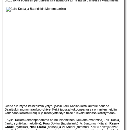
on...vaikka edellisen perusteella sitä taitaa olla turha tässä vaiheessa vielä miettiä.
Olette siis myös keikkaileva yhtye, jolloin Jallu Koalan kera lauteille nousee
Baaritiskin monomaanikot -yhtye. Keitä tuossa kokoonpanossa on, miten heidän
kanssaan keikkailu sujuu ja miten yhteistyö tulee tulevaisuudessa kehittymään?
- Kyllä. Keikkakokoonpanomme on kuusihenkinen. Mukana ovat minä, Jallu Koala,
(laulu, syntikka, melodika), Frau Doktor (taustalaulu), A. Juntunov (kitara),
Rezny
Crock
(syntikat),
Nick Luola
(basso) ja Vil Kreeni (rummut). Kaikki soittajat ovat