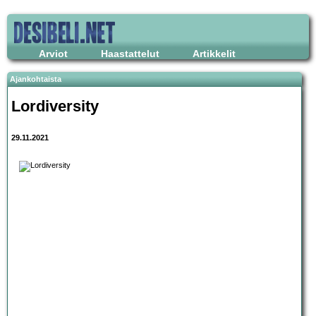
Arviot
Haastattelut
Artikkelit
Ajankohtaista
Lordiversity
29.11.2021