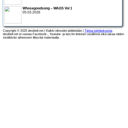
Whosagoodsong – WAGS Vol 1
05.03.2026
Copyright © 2025 desibeli.net | Kaikki oikeudet pidätetään |
Tietoa toimituksesta
desibeli.net ei vastaa Facebook-, Youtube- ja last.fm-linkkien sisällöstä eikä takaa niiden
sisältävän aiheeseen liittyvää materiaalia.