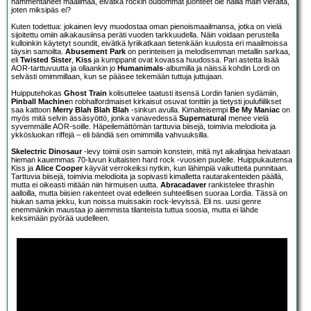
hämmentäneet maailmaa, eivätkä rockin oudommat juonteet ole näillä main vieraita,
joten miksipäs ei?
Kuten todettua: jokainen levy muodostaa oman pienoismaailmansa, jotka on vielä
sijoitettu omiin aikakausiinsa peräti vuoden tarkkuudella. Näin voidaan perustella
kulloinkin käytetyt soundit, eivätkä lyriikatkaan tietenkään kuulosta eri maailmoissa
täysin samoilta.
Abusement Park
on perinteisen ja melodisemman metallin sarkaa,
eli
Twisted Sister
,
Kiss
ja kumppanit ovat kovassa huudossa. Pari astetta lisää
AOR-tarttuvuutta ja ollaankin jo
Humanimals
-albumilla ja näissä kohdin Lordi on
selvästi omimmillaan, kun se pääsee tekemään tuttuja juttujaan.
Huipputehokas
Ghost Train
kolisuttelee taatusti itsensä Lordin fanien sydämiin,
Pinball Machine
n robhalfordmaiset kirkaisut osuvat tonttiin ja tietysti joulufiilikset
saa kattoon
Merry Blah Blah Blah
-sinkun avulla. Kimalteisempi
Be My Maniac
on
myös mitä selvin ässäsyöttö, jonka vanavedessä
Supernatural
menee vielä
syvemmälle AOR-soille. Häpeilemättömän tarttuvia biisejä, toimivia melodioita ja
ykkösluokan riffejä – eli bändiä sen omimmilla vahvuuksilla.
Skelectric Dinosaur
-levy toimii osin samoin konstein, mitä nyt aikalinjaa heivataan
hieman kauemmas 70-luvun kultaisten hard rock -vuosien puolelle. Huippukautensa
Kiss ja
Alice Cooper
käyvät verrokeiksi nytkin, kun lähimpiä vaikutteita punnitaan.
Tarttuvia biisejä, toimivia melodioita ja sopivasti kimalletta rautarakenteiden päällä,
mutta ei oikeasti mitään niin hirmuisen uutta.
Abracadaver
rankistelee thrashin
aalloilla, mutta biisien rakenteet ovat edelleen suhteellisen suoraa Lordia. Tässä on
hiukan sama jekku, kun noissa muissakin rock-levyissä. Eli ns. uusi genre
enemmänkin maustaa jo aiemmista tilanteista tuttua soosia, mutta ei lähde
keksimään pyörää uudelleen.