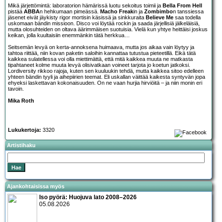
Mikä järjettömintä: laboratorion hämärissä luotu sekoitus toimii ja
Bella From Hell
pistää
ABBA
n hehkumaan pimeässä.
Macho Freak
in ja
Zombimbo
n tanssiessa
jäsenet eivät jäykisty rigor mortisin käsissä ja sinkkuraita
Believe Me
saa todella
uskomaan bändin missioon. Disco voi löytää rockin ja saada järjellisiä jälkeläisiä,
mutta olosuhteiden on oltava äärimmäisen suotuisia. Vielä kun yhtye heittäisi joskus
keikan, jolla kuultaisiin enemmänkin tätä herkkua…
Seitsemän levyä on kerta-annoksena huimaava, mutta jos aikaa vain löytyy ja
tahtoa riittää, niin kovan paketin saloihin kannattaa tutustua pieteetillä. Eikä tätä
kaikkea sulatellessa voi olla miettimättä, että mitä kaikkea muuta ne matkasta
tipahtaneet kolme muuta levyä olisivatkaan voineet tarjota jo koetun jatkoksi.
Lordiversity rikkoo rajoja, kuten sen kuuluukin tehdä, mutta kaikkea sitoo edelleen
yhteen bändin tyyli ja aihepiirien teemat. Eli uskallan väittää kaikesta syntyvän jopa
ehyeksi laskettavan kokonaisuuden. On ne vaan hurjia hirviöitä – ja niin monin eri
tavoin.
Mika Roth
Lukukertoja:
3320
Artistihaku
Ajankohtaisissa myös
Iso pyörä: Huojuva lato 2008–2026
05.08.2026