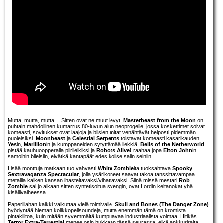
Mutta, mutta, mutta… Sitten ovat ne muut levyt.
Masterbeast from the Moon
on
puhtain mahdollinen kumarrus 80-luvun alun neoprogelle, jossa koskettimet soivat
komeasti, sovitukset ovat laajoja ja biisien mitat venähtävät helposti pidemmän
puoleisiksi.
Moonbeast
ja
Celestial Serpents
toistavat komeasti kasarikauden
Yes
in,
Marillion
in ja kumppaneiden sytyttämää liekkiä.
Bells of the Netherworld
pistää kauhuoopperalla piirileikiksi ja
Robots Alive!
raahaa jopa
Elton John
in
samoihin bileisiin, eivätkä kantapäät edes kolise salin seiniin.
Lisää monttuja matkaan tuo vahvasti
White Zombie
lta tuoksahtava
Spooky
Sextravaganza Spectacular
, jolla ysärikoneet saavat takoa tanssittavampaa
metallia kaiken kansan ihasteltavaksi/vihattavaksi. Siinä missä mestari
Rob
Zombie
sai jo aikaan sitten syntetisoitua svengin, ovat Lordin keltanokat yhä
kisällivaiheessa.
Paperillahan kaikki vaikuttaa vielä toimivalle.
Skull and Bones (The Danger Zone)
hyödyntää hieman kolikkopelisoundeja, mutta enemmän tämä on kromista
pintakiiltoa, kuin mitään syvemmältä kumpuavaa industriaalista voimaa. Hitikäs
Terror Extra-Terrestial
menee osin hukkaan tässä seurassa, eikä ankkuriraita