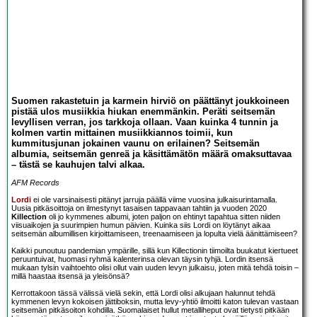
Suomen rakastetuin ja karmein hirviö on päättänyt joukkoineen
pistää ulos musiikkia hiukan enemmänkin. Peräti seitsemän
levyllisen verran, jos tarkkoja ollaan. Vaan kuinka 4 tunnin ja
kolmen vartin mittainen musiikkiannos toimii, kun
kummitusjunan jokainen vaunu on erilainen? Seitsemän
albumia, seitsemän genreä ja käsittämätön määrä omaksuttavaa
– tästä se kauhujen talvi alkaa.
AFM Records
Lordi
ei ole varsinaisesti pitänyt jarruja päällä viime vuosina julkaisurintamalla.
Uusia pitkäsoittoja on ilmestynyt tasaisen tappavaan tahtiin ja vuoden 2020
Killection
oli jo kymmenes albumi, joten paljon on ehtinyt tapahtua sitten niiden
viisuaikojen ja suurimpien humun päivien. Kuinka siis Lordi on löytänyt aikaa
seitsemän albumillisen kirjoittamiseen, treenaamiseen ja lopulta vielä äänittämiseen?
Kaikki punoutuu pandemian ympärille, sillä kun Killectionin tiimoilta buukatut kiertueet
peruuntuivat, huomasi ryhmä kalenterinsa olevan täysin tyhjä. Lordin itsensä
mukaan tylsin vaihtoehto olisi ollut vain uuden levyn julkaisu, joten mitä tehdä toisin –
millä haastaa itsensä ja yleisönsä?
Kerrottakoon tässä välissä vielä sekin, että Lordi olisi alkujaan halunnut tehdä
kymmenen levyn kokoisen jättiboksin, mutta levy-yhtiö ilmoitti katon tulevan vastaan
seitsemän pitkäsoiton kohdilla. Suomalaiset hullut metalliheput ovat tietysti pitkään