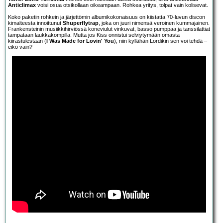
Anticlimax
voisi osua otsikollaan oikeampaan. Rohkea yritys, tolpat vain kolisevat.
Koko paketin rohkein ja järjettömin albumikokonaisuus on kiistatta 70-luvun discon
kimalteesta innoittunut
Shuperflytrap
, joka on juuri nimensä veroinen kummajainen.
Frankensteinin musiikkihirviössä koneviulut vinkuvat, basso pumppaa ja tanssilattiat
tampataan laukkakompilla. Mutta jos Kiss onnistui selviytymään omasta
kiirastulestaan (
I Was Made for Lovin' You
), niin kyllähän Lordikin sen voi tehdä –
eikö vain?