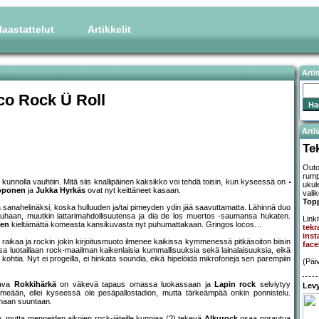
aastattelut
Artikkelit
Arti
co Rock Ü Roll
Artis
Te
Outoj
rump
unnolla vauhtiin. Mitä siis knallipäinen kaksikko voi tehdä toisin, kun kyseessä on
ukule
oponen
ja
Jukka Hyrkäs
ovat nyt keittäneet kasaan.
vali
Top
sanahelinäksi, koska hulluuden ja/tai pimeyden ydin jää saavuttamatta. Lähinnä duo
t rauhaan, muutkin lattarimahdollisuutensa ja dia de los muertos -saumansa hukaten.
Linki
sen
kieltämättä komeasta kansikuvasta nyt puhumattakaan. Gringos locos…
tek
ins
lli raikaa ja rockin jokin kirjoitusmuoto ilmenee kaikissa kymmenessä pitkäsoiton biisin
fac
oissa luotaillaan rock-maailman kaikenlaisia kummallisuuksia sekä lainalaisuuksia, eikä
kohtia. Nyt ei progeilla, ei hinkata soundia, eikä hipelöidä mikrofoneja sen parempiin
(Päi
tava
Rokkihärkä
on väkevä tapaus omassa luokassaan ja
Lapin rock
selviytyy
Levy
meään, ellei kyseessä ole pesäpallostadion, mutta tärkeämpää onkin ponnistelu.
samaan suuntaan.
e, mutta menneiden aikojen rock-jäteille kunniaa (?) tekevä
Alkurock
osaa porautua