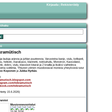
Kirjaudu
Rekisteröidy
|
stihaku
ti
kramütisch
a lauluja arjesta ja juhlan puutteesta. Varusteina banjo, viulu, kellopeli,
u, helistin, marakassi, klarinetti, nokkahuilu, Monotron, Kaossilator,
le, dobro, viulu, klassiset kitarat ja 2 knallia ja lisäksi vaihteleva
koima soittimia. Yhtyeen ytimen muodostavat monista yhteyksistä tutut
po Koponen
ja
Jukka Hyrkäs
.
t:
ramutisch.blogspot.com
tagram.com/tekramutisch
ebook.com/tekramutisch
vitetty 15.6.2026)
arviot
Muutosneuvottelut
15.06.2026