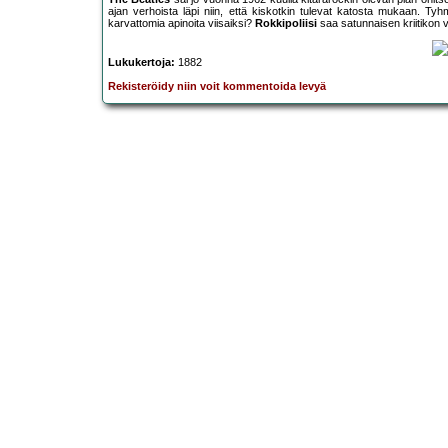
ajan verhoista läpi niin, että kiskotkin tulevat katosta mukaan. Ty
karvattomia apinoita viisaiksi?
Rokkipoliisi
saa satunnaisen kriitikon v
Lukukertoja:
1882
Rekisteröidy niin voit kommentoida levyä