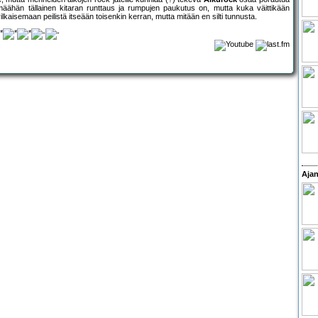
hmäähän tällainen kitaran runttaus ja rumpujen paukutus on, mutta kuka väittikään
ilkaisemaan peilistä itseään toisenkin kerran, mutta mitään en silti tunnusta.
Ajan