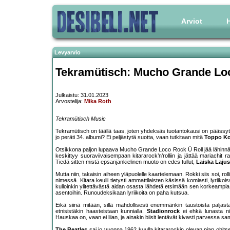
Arviot
H
Levyarvio
Tekramütisch: Mucho Grande Lo
Julkaistu: 31.01.2023
Arvostelija:
Mika Roth
Tekramütisch Music
Tekramütisch on täällä taas, joten yhdeksäs tuotantokausi on päässyt k
jo peräti 34. albumi? Ei peljästytä suotta, vaan tutkitaan mitä
Toppo K
Otsikkona paljon lupaava Mucho Grande Loco Rock Ü Roll jää lähinnä 
keskittyy suoraviivaisempaan kitararock’n’rolliin ja jättää mariachi
Tiedä sitten mistä epsanjankielinen muoto on edes tullut,
Laiska Laju
Mutta niin, takaisin aiheen yläpuolelle kaartelemaan. Rokki siis soi, ro
nimessä. Kitara keulii tietysti ammattilaisten käsissä komiasti, lyriik
kulloinkin ylitettävästä aidan osasta lähdetä etsimään sen korkeampia 
asentoihin. Runoudeksikaan lyriikoita on paha kutsua.
Eikä siinä mitään, sillä mahdollisesti enemmänkin taustoista paljas
etnisistäkin haasteistaan kunnialla.
Stadionrock
ei ehkä lunasta ni
Hauskaa on, vaan ei liian, ja ainakin biisit lentävät kivasti parvessa 
The Beatles
sai jo vuonna 1962 kuulla kitararockin olevan pian ohits