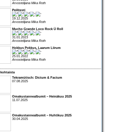
Arvostelijana Mika Roth
Peilitesti
19.12.2025
Arvostelijana Mika Roth
Mucho Grande Loco Rock Ü Roll
31.01.2023
Arvostelijana Mika Roth
Hokkus Pokkus, Laarum Liirum
25.01.2022
Arvostelijana Mika Roth
kohtaista
Tekramütisch: Dictum & Factum
07.08.2025
Omakustannealbumit – Heinäkuu 2025
11.07.2025
Omakustannealbumit – Huhtikuu 2025
30.04.2025