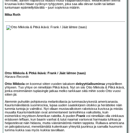
hermoille, äänten hajotessa hitaasti mutta vääjäämättömästi. Melankolinen teema
kruunaa koko hitaan syöksyn tyhjyyteen, joka saa alla olevan tuolin tai lattian
tuntumaan epämiellyttävältä – juuri sopivissa määrin.
Mika Roth
Otto Mikkola & Pitkä ikävä: Frank / Jäät lähtee (taas)
Harava Records
Otto Mikkola
on koonnut sitten vuoden takaisen
debyyttialbuminsa
ympärilleen
yhtyeen. Tuo yhtye on nimeltään Pitkä ikävä. Nyt on siis Otto Mikkola & Pitkä ikävä,
jonka ensimmäinen tuplasingle jatkaa melko tarkkaan siitä mihin soolo-Otto vuosi
sitten jäi.
Aiemmin puhuttiin pohjoisesta melankoliasta ja tummasävyisestä americanasta.
Kaurismäkeläistä suomirockia, lupaa uuden saatekirjeen otsikko ja herättelee näin
tummia tuntoja jo valmiiksi. Nyt ollaan mustavalkoisen rakeisissa kuvissa ja mistäs
muualta Kaurismäetkään ovat ammentaneet tarinoihinsa vaikutteita, kuin
esimerkiksi myyttisen Amerikan raiteilta. A-puolen
Frank
voi nimellään olla vinkkaus
erääseen leffaan, kun baarin vanhat & tutut naamat varisevat harmaata tuhkaa ja
heijastelevat näin hidasta, mutta väistämätöntä mielen tappiota. Rullaava americana
on jatkojalostunut, menettämättä kuitenkaan yhteyttä juuriinsa ja samalla huumorin
tumma kukka saa myös kukkia tavoillaan.