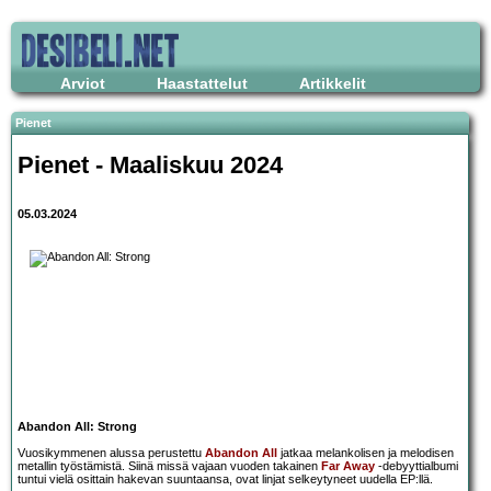
Arviot
Haastattelut
Artikkelit
Pienet
Pienet - Maaliskuu 2024
05.03.2024
Abandon All: Strong
Vuosikymmenen alussa perustettu
Abandon All
jatkaa melankolisen ja melodisen
metallin työstämistä. Siinä missä vajaan vuoden takainen
Far Away
-debyyttialbumi
tuntui vielä osittain hakevan suuntaansa, ovat linjat selkeytyneet uudella EP:llä.