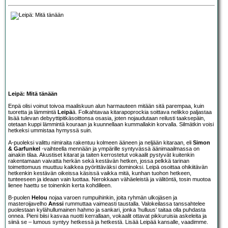
Leipä: Mitä tänään
Enpä olisi voinut toivoa maaliskuun alun harmauteen mitään sitä parempaa, kuin
tuoretta ja lämmintä
Leipä
ä. Folkahtavaa kitarapoprockia soittava nelikko paljastaa
lisää tulevan debyyttipitkäsoittonsa osasia, joten nojaudutaan reilusti taaksepäin,
otetaan kuppi lämmintä kouraan ja kuunnellaan kummallakin korvalla. Silmätkin voisi
hetkeksi ummistaa hymyssä suin.
A-puoleksi valittu nimiraita rakentuu kolmeen ääneen ja neljään kitaraan, eli
Simon
& Garfunkel
-vaihteella mennään ja ympärille syntyvässä äänimaailmassa on
ainakin tilaa. Akustiset kitarat ja taiten kerrostetut vokaalit pystyvät kuitenkin
rakentamaan vaivatta herkän sekä kestävän hetken, jossa pelkkä tarinan
toimettomuus muuttuu kaikkea pyörittäväksi dominoksi. Leipä osoittaa ohikiitävän
hetkenkin kestävän oikeissa käsissä vaikka mitä, kunhan tuohon hetkeen,
tunteeseen ja ideaan vain luottaa. Nerokkaan vähäeleistä ja välitöntä, tosin muotoa
lienee haettu se toinenkin kerta kohdilleen.
B-puolen
Helou
nojaa varoen rumpuihinkin, joita ryhmän ulkojäsen ja
masteroijavelho
Anssi
rummuttaa vaimeasti taustalla. Valokeilassa tanssahtelee
puolestaan kylähullumainen hahmo ja sankari, jonka ’hulluus’ taitaa olla puhdasta
onnea. Pieni biisi kasvaa nuotti kerrallaan, vokaalit ottavat pikkuruisia askeleita ja
siinä se – lumous syntyy hetkessä ja hetkestä. Lisää Leipää kansalle, vaadimme.