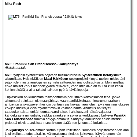
Mika Roth
M75!: Paniikki San Franciscossa / Jälkijäristys
Alakulttuuritalo
M75!
tyhjensi synteettisen pajatson toissavuotisella
Synteettinen herätysliike
-
albumillaan. Helsinkiläisen
Matti Härkösen
sooloprojekti kiteytti tuolloin mielestäni
paljon olennaista analogisten syntetisaattoreiden mahdollisuuksista. Moni mieltää
ehkä moiset värkit menneisyyden reliikeiksi, vaan mitä aika on muuta kuin kehiä
kehien sisällä ja aina takaisin alkuun pyörähtäviä loppuja.
Tuplasinkku on kuulemma tositapahtumiin perustuva kaksiosainen teos, jonka
aiheena ei suinkaan ole maanjäristys vaan paniikkikohtaus. Instrumentaalisen
ambientin ja syntwaven keinoin pyritään siis kuvaamaan jotain, joka ensinnä lukitsee
kokijan mielen ja vielä myöhemminkin vainoaa häntä. Ahdistus on tietysti
tapauskohtaista, enkä huomaa varsinaisesti ahdistuvani näistä vajaasta
kahdeksasta minuutista, vaikka avauksena soiva ja verkkaisesti kulkeva
Paniikki
San Franciscossa
tummia sävyjä omaakin. Särkynyt ääni lienee selvin merkki
pielessä olevista asioista, massiivisten alaäänten jyristessä kellarissa.
Jälkijäristys
on selvemmin sortunut pois raiteiltaan, soundien heijastellessa toisiaan
ja sinkoillessa edestakaisin. Äänimaiseman koleus ja kovuus käyvät enemmän