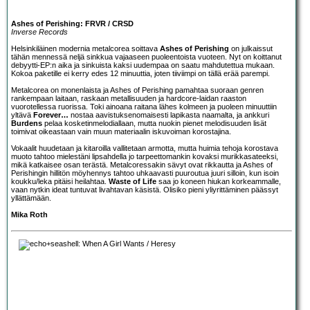
Ashes of Perishing: FRVR / CRSD
Inverse Records
Helsinkiläinen modernia metalcorea soittava
Ashes of Perishing
on julkaissut
tähän mennessä neljä sinkkua vajaaseen puoleentoista vuoteen. Nyt on koittanut
debyytti-EP:n aika ja sinkuista kaksi uudempaa on saatu mahdutettua mukaan.
Kokoa paketille ei kerry edes 12 minuuttia, joten tiiviimpi on tällä erää parempi.
Metalcorea on monenlaista ja Ashes of Perishing pamahtaa suoraan genren
rankempaan laitaan, raskaan metallisuuden ja hardcore-laidan raaston
vuorotellessa ruorissa. Toki ainoana raitana lähes kolmeen ja puoleen minuuttiin
yltävä
Forever…
nostaa aavistuksenomaisesti lapikasta naamalta, ja ankkuri
Burdens
pelaa kosketinmelodiallaan, mutta nuokin pienet melodisuuden lisät
toimivat oikeastaan vain muun materiaalin iskuvoiman korostajina.
Vokaalit huudetaan ja kitaroilla vallitetaan armotta, mutta huimia tehoja korostava
muoto tahtoo mielestäni lipsahdella jo tarpeettomankin kovaksi murikkasateeksi,
mikä katkaisee osan terästä. Metalcoressakin sävyt ovat rikkautta ja Ashes of
Perishingin hillitön möyhennys tahtoo uhkaavasti puuroutua juuri silloin, kun isoin
koukku/leka pitäisi heilahtaa.
Waste of Life
saa jo koneen hiukan korkeammalle,
vaan nytkin ideat tuntuvat livahtavan käsistä. Olisiko pieni yliyrittäminen päässyt
yllättämään.
Mika Roth