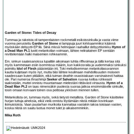
Garden of Stone: Tides of Decay
Tummaa ja rakeista oli tamperelaisten rockmetalli esikoissinkulla ja vasta viime
vuonna perustettu
Garden of Stone
ei lamppuja juuri kirkkaammiksi käännä
myöskään debyytti-EP:llä. Siinä missä helmojaan raahaillut debyyttisinkku
Hymn of
a Dead Man Pt.1
luotti melankolian voimaan, lähtee neliraitainen EP sentään
revittelemään halki maisemien rohkeammin.
Em. sinkun saatesanoissa lupailtiin aikoinaan tuhtia riffivoimaa ja tällä kertaa sitä
myös kammetaan esiin isommissa määrin, kun kakkosraita ja uudemmaksi sinkuksi
poimittu
Idol of Flesh
päästetään irti. Toki melodisemman melankoliasuvannon
kautta kuljetaan myös nyt, mutta biisi lähtee keulimaan mahdollisuuden moiseen
saadessaan kuten pitääkin, eikä tuiman deathin osasistakaan varsinaisesti haittaa
ole. Pari numeroa thrashimpi
Seeker of Salvation
ruuvaa kelloa rohkeasti
taaksepäin, muttei onnistu muuntamaan mielestäni riittävästi virtausta.
Hymn of a
Dead Man Pt.2
on taas nimensäkin puolesta suoraa jatkoa ensimmäiselle sinkulle,
tosin omaan korvaani toinen osa peittoaa ykkösen mennen tullen.
Melankolista on, tummaa myös, sekä tietysti metallista. Garden of Stone käsittelee
hurjan tuttuja aineksia, eikä vielä onnistu löytämään niistä mitään kovinkaan
ikimuistoista. Vaan puutarhan murikoita kannattaa vastakin takoa toisiaan vasten,
koska niistä on saatu luotua monet tulet jo aikaisemminkin.
Mika Roth