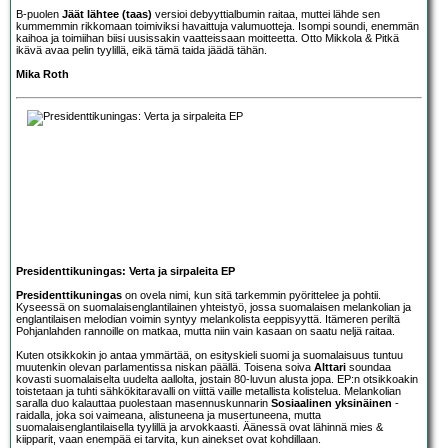
B-puolen
Jäät lähtee (taas)
versioi debyyttialbumin raitaa, muttei lähde sen
kummemmin rikkomaan toimiviksi havaittuja valumuotteja. Isompi soundi, enemmän
kaihoa ja toimiihan biisi uusissakin vaatteissaan moitteetta. Otto Mikkola & Pitkä
ikävä avaa pelin tyylillä, eikä tämä taida jäädä tähän.
Mika Roth
Presidenttikuningas: Verta ja sirpaleita EP
Presidenttikuningas
on ovela nimi, kun sitä tarkemmin pyörittelee ja pohtii.
Kyseessä on suomalaisenglantilainen yhteistyö, jossa suomalaisen melankolian ja
englantilaisen melodian voimin syntyy melankolista eeppisyyttä. Itämeren periltä
Pohjanlahden rannoille on matkaa, mutta niin vain kasaan on saatu neljä raitaa.
Kuten otsikkokin jo antaa ymmärtää, on esityskieli suomi ja suomalaisuus tuntuu
muutenkin olevan parlamentissa niskan päällä. Toisena soiva
Alttari
soundaa
kovasti suomalaiselta uudelta aallolta, jostain 80-luvun alusta jopa. EP:n otsikkoakin
toistetaan ja tuhti sähkökitaravalli on viittä vaille metallista kolistelua. Melankolian
saralla duo kalauttaa puolestaan masennuskunnarin
Sosiaalinen yksinäinen
-
raidalla, joka soi vaimeana, alistuneena ja musertuneena, mutta
suomalaisenglantilaisella tyylillä ja arvokkaasti. Äänessä ovat lähinnä mies &
kiipparit, vaan enempää ei tarvita, kun ainekset ovat kohdillaan.