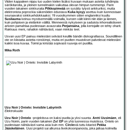
Viiden kappaleen nippu tuo uuden kielen lisäksi kuvaan mukaan astetta tuhdimpia
särökitaroita, ja yleinen tunnelmakin vaikuttaa olevan himpun tummempi. Parin
vuoden takainen sinkkuraita
Pilkkopimeää
on sysätty tylysti ankkuriksi, mutta
elektronista poprockia säkenöiden edustava
Kuka kysyy
asettuu kuin luonnostaan
seuraavaksi sinkkuehdokkaaksi. Yli vuosikymmen sitten englanniksi kuultu
Susilauma
keinuu mystisemmällä voimalla, kuroen välit kiinni niin idän ja lännen,
kuin pohjoisen ja etelänkin väliltä. Menneestä nykyiseen ja saduista inhorealistiseen
arkeen pamahtaa puolestaan avausraita
Perjantaina
, jolla kertojalle on tehty oharit.
Rakkaus meni, rahatkin nähtävästi, vaan minkäs teet.
Usvan uusi EP painuu mielestäni selvästi keulille bändin diskografiassa. Soundillinen
ote on kiistatta astetta ronskimpi, mutta eri puolten muutokset palvelevat mielestäni
kaikki isoa kuvaa. Toimii ja kiristää sopivasti ruuveja eri puolilta.
Mika Roth
Uzu Noir | Ontelo: Invisible Labyrinth
Elektrokuutio
Uzu Noir
| Ontelo
-projektissa on kaksi puolta ja yksi suunta.
Antti Uusimäen
, eli
Uzu Noirin, parin vuoden takainen
Zo! EP
on yhä tuoreessa muistissa. Ontelo on
puolestaan nähtävästi sama asia kuin mm.
Circle
stä tuttu kitaristi
Pekka
Jääskeläinen
. Uusi projekti sai alkunsa livekokoonpanosta, joka jatkaa kolmella