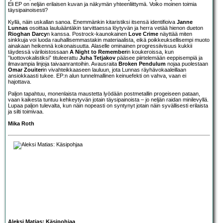
Eli EP on neljän erilaisen kuvan ja näkymän yhteenliittymä. Voiko moinen toimia
täysipainoisesti?
Kyllä, näin uskallan sanoa. Enemmänkin kitaristiksi itsensä identifioiva
Janne
Lunnas
osoittaa lauluääntäkin tarvittaessa löytyvän ja herra vetää hienon dueton
Rioghan Darcy
n kanssa. Postrock-kaunokainen
Love Crime
näyttää miten
sinkkuja voi luoda rauhallisemmastakin materiaalista, eikä poikkeuksellisempi muoto
ainakaan heikennä kokonaisuutta. Alaselle ominainen progressiivisuus kukkii
täydessä väriloistossaan
A Night to Remember
in koukeroissa, kun
”luottovokalistiksi” tituleerattu
Juha Tetjakov
pääsee piirtelemään eeppisempiä ja
ilmavampia linjoja taivaanrantoihin. Avausraita
Broken Pendulum
nojaa puolestaan
Omar Zouiter
in vivahteikkaaseen lauluun, jota Lunnas räyhävokaaleillaan
ansiokkaasti tukee. EP:n alun tunnelmallinen keinuefekti on vahva, vaan ei
hajottava.
Paljon tapahtuu, monenlaista maustetta lyödään postmetallin progeiseen pataan,
vaan kaikesta tuntuu kehkeytyvän jotain täysipainoista – jo neljän raidan minilevyllä.
Lupaa paljon tulevalta, kun näin nopeasti on syntynyt jotain näin syvällisesti erilaista
ja silti toimivaa.
Mika Roth
Aleksi Matias: Käsipohjaa