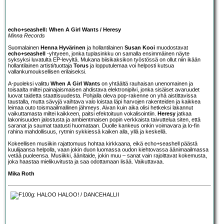
echo+seashell: When A Girl Wants / Heresy
Minna Records
Suomalainen
Henna Hyvärinen
ja hollantilainen
Susan Kooi
muodostavat
echo+seashell
-yhtyeen, jonka tuplasinkku on samalla ensimmäinen näyte
syksyksi luvatulta EP-levyltä. Mukana biisikaksikon työstössä on ollut niin ikään
hollantilainen artisti/tuottaja
Torus
ja lopputulemaa voi helposti kutsua
vallankumouksellisen erilaiseksi.
A-puoleksi valittu
When A Girl Wants
on yhtäältä rauhaisan unenomainen ja
toisaalta miltei painajaismaisen ahdistava elektronipilvi, jonka sisäiset avaruudet
luovat taidetta staattisuudesta. Pohjalla oleva pop-rakenne on yhä aistittavissa
taustalla, mutta sävyjä vaihtava valo loistaa läpi harvojen rakenteiden ja kaikkea
leimaa outo toismaailmallinen jähmeys. Aivan kuin aika olisi hetkeksi lakannut
vaikuttamasta miltei kaikkeen, paitsi efektoituun vokalisointiin.
Heresy
jatkaa
lakonisuuden jalostusta ja ambientmaisen popin verkkaista taivuttelua siten, että
saranat ja saumat taatusti huomataan. Duolle kankeus onkin voimavara ja lo-fin
rahina mahdollisuus, rytmin sykkiessä kaiken alla, yllä ja keskellä.
Kokeellisen musiikin rajattomuus hohtaa kirkkaana, eikä echo+seashell päästä
kuulijaansa helpolla, vaan jokin duon luomassa oudon kiehtovassa äänimaailmassa
vetää puoleensa. Musiikki, äänitaide, jokin muu – sanat vain rajoittavat kokemusta,
joka haastaa mielikuvitusta ja saa odottamaan lisää. Vaikuttavaa.
Mika Roth