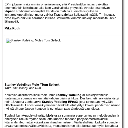
EP:n jokainen raita on niin omanlaisensa, että Presidenttikuningas vaikuttaa
enemmänkin kokeilualustalta kuin varsinaiselta yhtyeeltä. Avauksena soivan
Vapaa
n stadionrockin kajahduksista on matkaa suomalaisugrilaisen
junttarockmetallin luo, mutta vaikka
Taas paleltaa
kellottaakin päälle 7 minuuttia,
pitää myös ankkuri sarallaan kutinsa. Valikoima kummia makuja maailmalta, sekä
lähempää.
Mika Roth
Stanley Yodeling: Mole / Tom Selleck
Take The Money And Run
Kouvolan alternative/indie rock -ihme
Stanley Yodeling
oli allekirjoittaneelle
tuntematon suuruus ennen tätä kahden biisin sinkkua. Desibeli.netin arvioista löytyi
noin 13 vuotta vanha arvio
Stanley Yodeling EP:stä
, joka tunnetaan nykyään
Black
-nimellä. Lähes vuosikymmenen telakalla ollut yhtye kokosi pandemian aikana
rivinsä alkuperäiseen kuntoon ja nyt ollaan taas täydessä vauhdissa.
Tuplasinkun A-puoleksi valittu
Mole
osaa summata supertarttuvan melodisuuden ja
energisen rockin räyhän siten, että kunniaa tehdään pohjoisamerikkalaisille
kitararyhmille, muttei kuitenkaan liikaa kumartaen. Välillä ehditään kaikuilla soundien
arvaamattomissa väliosaviidoissa, mutta kun iskun aika koittaa se myös kosahtaa