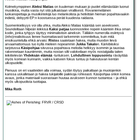
Kolmekymppinen
Aleksi Matias
on kuuleman mukaan jo puolet elämästään luonut
musiikkia, mutta vasta nyt sitä julkaistaan virallisesti. Rovaniemeläinen
luokanopettaja ja musiikintekijä luo melankolista ja hetkittäin hieman popahtavaakin
indietä, debyytti-EP:n koostuessa peräti kuudesta raidasta.
Suomenkielisyys voi olla uhka, mutta Aleksi Matias kääntää sen aseekseen.
Soundeiltaan hilpeän leikkisä
Kaksi patjaa
luonnostelee nopein kääntein ihka oman
kodin, jonka tyhjyys täyttyy minimalistisin aineksin. Tälläkin numerolla esiintyvä
(inho)realistisuus lienee huomattavasti tarkemmin sommiteltua, kuin mitä
ensikuuntelulla ehkä arvaisi.
Risto
a saatetaan hakea, mutta muodon lievä
arvaamattomuus tuo kyllä mieleen nopeammin
Jukka Takalo
n. Kärkibiisiksi
tarjotussa
Käsipohjaa
-siivussa popahtava melodia helkkyy isommin ja taustaa
rakennetaan kauniimmin, mutta nostan silti valokeilaan myös nostalgialla taiten
leikittelevän
Yhdeksän elämää
-lurituksen.
Lohdullinen loppusointu
räväyttää
myös komean kunnarin, vaikka katseen fokus tuntuu jo hakeutuvan kentän
ulkopuolelle.
Pienuus on eri vaatteiden alla voimaa, sydän löytyy paikaltaan ja muotojenkin
kanssa uskalletaan jo hakea tukijaloille paikkoja rohkeasti. Käsipohjaa onkin komea
avaus, jonka materiaali suorastaan huutaa avukseen kunnon tuotantoa – ja ehkä
myös ulkopuolista tuottajaa.
Mika Roth