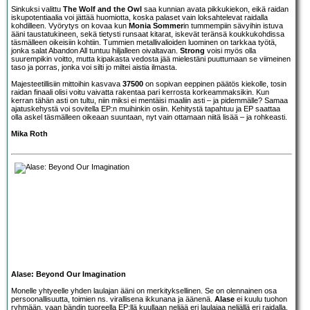
Sinkuksi valittu
The Wolf and the Owl
saa kunnian avata pikkukiekon, eikä raidan
iskupotentiaalia voi jättää huomiotta, koska palaset vain loksahtelevat raidalla
kohdilleen. Vyörytys on kovaa kun
Monia Sommer
in tummempiin sävyihin istuva
ääni taustatukineen, sekä tietysti runsaat kitarat, iskevät teränsä koukkukohdissa
täsmälleen oikeisiin kohtiin. Tummien metallivalioiden luominen on tarkkaa työtä,
jonka salat Abandon All tuntuu hiljalleen oivaltavan.
Strong
voisi myös olla
suurempikin voitto, mutta kipakasta vedosta jää mielestäni puuttumaan se viimeinen
taso ja porras, jonka voi silti jo miltei aistia ilmasta.
Majesteetillisiin mittoihin kasvava
37500
on sopivan eeppinen päätös kiekolle, tosin
raidan finaali olisi voitu vaivatta rakentaa pari kerrosta korkeammaksikin. Kun
kerran tähän asti on tultu, niin miksi ei mentäisi maaliin asti – ja pidemmälle? Samaa
ajatuskehystä voi sovitella EP:n muihinkin osiin. Kehitystä tapahtuu ja EP saattaa
olla askel täsmälleen oikeaan suuntaan, nyt vain ottamaan niitä lisää – ja rohkeasti.
Mika Roth
Alase: Beyond Our Imagination
Monelle yhtyeelle yhden laulajan ääni on merkityksellinen. Se on olennainen osa
persoonallisuutta, toimien ns. virallisena ikkunana ja äänenä.
Alase
ei kuulu tuohon
ryhmään, vaan bändin tuoreella EP:llä kuullaan neljää eri laulajaa neljällä eri raidalla.