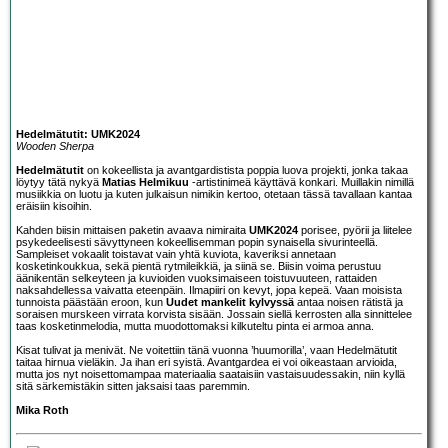
Hedelmätutit: UMK2024
Wooden Sherpa
Hedelmätutit
on kokeellista ja avantgardistista poppia luova projekti, jonka takaa
löytyy tätä nykyä
Matias Helmikuu
-artistinimeä käyttävä konkari. Muillakin nimillä
musiikkia on luotu ja kuten julkaisun nimikin kertoo, otetaan tässä tavallaan kantaa
eräisiin kisoihin.
Kahden biisin mittaisen paketin avaava nimiraita
UMK2024
porisee, pyörii ja liitelee
psykedeelisesti sävyttyneen kokeellisemman popin synaisella sivurinteellä.
Sampleiset vokaalit toistavat vain yhtä kuviota, kaveriksi annetaan
kosketinkoukkua, sekä pientä rytmileikkiä, ja siinä se. Biisin voima perustuu
äänikentän selkeyteen ja kuvioiden vuoksimaiseen toistuvuuteen, rattaiden
naksahdellessa vaivatta eteenpäin. Ilmapiiri on kevyt, jopa kepeä. Vaan moisista
tunnoista päästään eroon, kun
Uudet mankelit kylvyssä
antaa noisen rätistä ja
soraisen murskeen virrata korvista sisään. Jossain siellä kerrosten alla sinnittelee
taas kosketinmelodia, mutta muodottomaksi kilkuteltu pinta ei armoa anna.
Kisat tulivat ja menivät. Ne voitettiin tänä vuonna ’huumorilla’, vaan Hedelmätutit
taitaa hirnua vieläkin. Ja ihan eri syistä. Avantgardea ei voi oikeastaan arvioida,
mutta jos nyt noisettomampaa materiaalia saataisiin vastaisuudessakin, niin kyllä
sitä särkemistäkin sitten jaksaisi taas paremmin.
Mika Roth