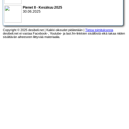
Pienet II - Kesäkuu 2025
30.06.2025
Copyright © 2025 desibeli.net | Kaikki oikeudet pidätetään |
Tietoa toimituksesta
desibeli.net ei vastaa Facebook-, Youtube- ja last.fm-linkkien sisällöstä eikä takaa niiden
sisältävän aiheeseen liittyvää materiaalia.