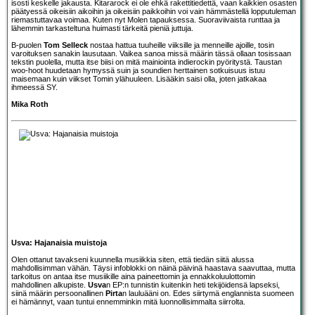
isosti keskelle jakausta. Kitararock ei ole ehkä rakettitiedettä, vaan kaikkien osasten
päätyessä oikeisiin aikoihin ja oikeisiin paikkoihin voi vain hämmästellä lopputuleman
riemastuttavaa voimaa. Kuten nyt Molen tapauksessa. Suoraviivaista runttaa ja
lähemmin tarkasteltuna huimasti tärkeitä pieniä juttuja.
B-puolen
Tom Selleck
nostaa hattua tuuheille viiksille ja menneille ajoille, tosin
varoituksen sanakin lausutaan. Vaikea sanoa missä määrin tässä ollaan tosissaan
tekstin puolella, mutta itse biisi on mitä mainiointa indierockin pyöritystä. Taustan
woo-hoot huudetaan hymyssä suin ja soundien herttainen sotkuisuus istuu
maisemaan kuin viikset Tomin ylähuuleen. Lisääkin saisi olla, joten jatkakaa
ihmeessä SY.
Mika Roth
Usva: Hajanaisia muistoja
Olen ottanut tavakseni kuunnella musiikkia siten, että tiedän siitä alussa
mahdollisimman vähän. Täysi infoblokki on näinä päivinä haastava saavuttaa, mutta
tarkoitus on antaa itse musiikille aina paineettomin ja ennakkoluulottomin
mahdollinen alkupiste.
Usva
n EP:n tunnistin kuitenkin heti tekijöidensä lapseksi,
siinä määrin persoonallinen
Pirta
n lauluääni on. Edes siirtymä englannista suomeen
ei hämännyt, vaan tuntui ennemminkin mitä luonnollisimmalta siirrolta.