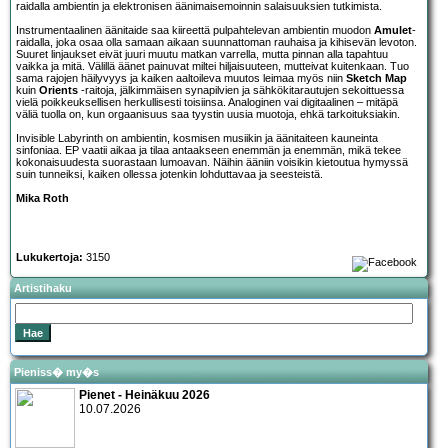
raidalla ambientin ja elektronisen äänimaisemoinnin salaisuuksien tutkimista.
Instrumentaalinen äänitaide saa kiireettä pulpahtelevan ambientin muodon
Amulet
-
raidalla, joka osaa olla samaan aikaan suunnattoman rauhaisa ja kihisevän levoton.
Suuret linjaukset eivät juuri muutu matkan varrella, mutta pinnan alla tapahtuu
vaikka ja mitä. Välillä äänet painuvat miltei hiljaisuuteen, mutteivat kuitenkaan. Tuo
sama rajojen häilyvyys ja kaiken aaltoileva muutos leimaa myös niin
Sketch Map
kuin
Orients
-raitoja, jälkimmäisen synapilvien ja sähkökitarautujen sekoittuessa
vielä poikkeuksellisen herkullisesti toisiinsa. Analoginen vai digitaalinen – mitäpä
väliä tuolla on, kun orgaanisuus saa tyystin uusia muotoja, ehkä tarkoituksiakin.
Invisible Labyrinth on ambientin, kosmisen musiikin ja äänitaiteen kauneinta
sinfoniaa. EP vaatii aikaa ja tilaa antaakseen enemmän ja enemmän, mikä tekee
kokonaisuudesta suorastaan lumoavan. Näihin ääniin voisikin kietoutua hymyssä
suin tunneiksi, kaiken ollessa jotenkin lohduttavaa ja seesteistä.
Mika Roth
Lukukertoja:
3150
Artistihaku
Pieniss� my�s
Pienet - Heinäkuu 2026
10.07.2026