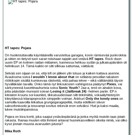
HT tapes: Pojara
On huolestuttavalla käyntiäänellä varustettua garagea, kovin rämisevää punkrokkia
ja sitten on tietysti tuon saran toisinaan tappiin asti vetävä
HT tapes
. Rock-duon
uusin EP on kolmen raidan mittainen, kannessa hehkuu sydän ja julkaisupäiväkin oli
helmikuun 14. Tämä kaikki on silti silkkaa sattumaa, väittävät.
Selvää sen sijaan on se, että lofi on jälleen ylin totuus ja kaiken kattava asenne.
Avauksena soiva
I wouldn´t know about that
on sellaista pesutilan takaisen
röökikopin sisältä kumisevaa räiskettä, että pahaa tekee – eikä välttämättä täysin
hyvälläkään tavalla. Onko tämä nyt linkoukseen vahingossa päätynyt
Pixies
, vai
särkyneestä kasettinauhurista soiva
Sonic Youth
? Jaa-a, testi on ainakin kova,
jotta päästään mureasti soivan
Losing it (Jailbreak 24)
-helmen pariin. EP:n
kiistaton kruunu soi kauniisti, tikkuisuudestaan silti tinkimättä, vokaaliyhteistyön
kiteyttäessä kitarapoprockin simppelin voiman. Ankkuri
Only the lonely ones
on
samoilla kaavoilla leikattua grungegaragepeltiä, mutta edellisen siivun
saksofonisoolo ja istuvampi sovitus tekevät eron selväksi. Huti ja kaksi maalia,
lukee muistiinpanoissa.
Pojara on kiva kortti, joka saapui ystävänpäivänä ja jonka myötä muistin taas jotain
rakasta. Ihanaa muuten että ihmiset antavat huonekasveilleen oikeita nimiä, vai oliko
kyse jostain muusta avaruuden jutusta?
Mika Roth