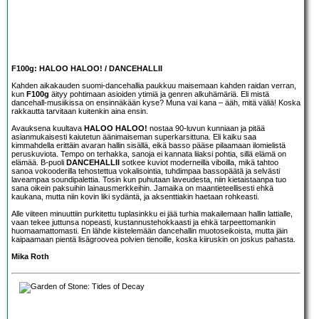
F100g: HALOO HALOO! / DANCEHALLII
Kahden aikakauden suomi-dancehallia paukkuu maisemaan kahden raidan verran,
kun
F100g
äityy pohtimaan asioiden ytimiä ja genren alkuhämäriä. Eli mistä
dancehall-musiikissa on ensinnäkään kyse? Muna vai kana – ääh, mitä väliä! Koska
rakkautta tarvitaan kuitenkin aina ensin.
Avauksena kuultava
HALOO HALOO!
nostaa 90-luvun kunniaan ja pitää
asianmukaisesti kaiutetun äänimaiseman superkarsittuna. Eli kaiku saa
kimmahdella erittäin avaran hallin sisällä, eikä basso pääse pilaamaan ilomielistä
peruskuviota. Tempo on terhakka, sanoja ei kannata liiaksi pohtia, sillä elämä on
elämää. B-puoli
DANCEHALLII
sotkee kuviot moderneilla viboilla, mikä tahtoo
sanoa vokooderilla tehostettua vokalisointia, tuhdimpaa bassopäätä ja selvästi
laveampaa soundipalettia. Tosin kun puhutaan laveudesta, niin kietaistaanpa tuo
sana oikein paksuihin lainausmerkkeihin. Jamaika on maantieteellisesti ehkä
kaukana, mutta niin kovin liki sydäntä, ja aksenttiakin haetaan rohkeasti.
Alle viiteen minuuttiin purkitettu tuplasinkku ei jää turhia makailemaan hallin lattialle,
vaan tekee juttunsa nopeasti, kustannustehokkaasti ja ehkä tarpeettomankin
huomaamattomasti. En lähde kiistelemään dancehallin muotoseikoista, mutta jäin
kaipaamaan pientä lisägroovea polvien tienoille, koska kiiruskin on joskus pahasta.
Mika Roth