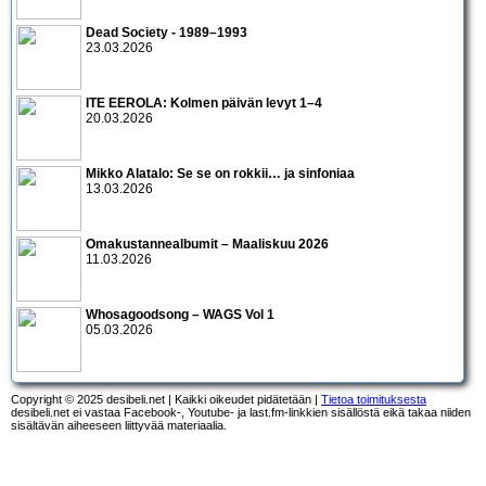
Dead Society - 1989–1993
23.03.2026
ITE EEROLA: Kolmen päivän levyt 1–4
20.03.2026
Mikko Alatalo: Se se on rokkii… ja sinfoniaa
13.03.2026
Omakustannealbumit – Maaliskuu 2026
11.03.2026
Whosagoodsong – WAGS Vol 1
05.03.2026
Copyright © 2025 desibeli.net | Kaikki oikeudet pidätetään |
Tietoa toimituksesta
desibeli.net ei vastaa Facebook-, Youtube- ja last.fm-linkkien sisällöstä eikä takaa niiden
sisältävän aiheeseen liittyvää materiaalia.