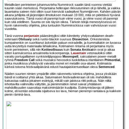
Metalliväen perinteinen juhannusrieha Nummirock saatiin tänä vuonna viettää
kauniin sään merkeissä. Perjantaina hellerajan rikkoutuminen oli jo lähellä, ja vaikka
lauantaina sateen riski olikin suuri kiersivät sadepilvet Nummijärven. Kahden päivän
aikana juhlijoita oli järjestäjien ilmoituksen mukaan 19 000, mitä on pidettävä hyvänä
saavutuksena. Tämä vuosi oli parempi kuin viime vuosi, ja viime vuosi oli parempi
kuin sitä edellinen. Suunta on siis täysin oikea. Tärkein tekijä menestyksessä on
hyvin rakennettu ohjelma, joka tuntuukin Nummirockissa vain vahvistuvan vuosi
vuodelta.
Tänä vuonna
perjantain
pääesiintyjiksi oltiin kiinnitetty yhdysvaltalainen death-
veteraani
Obituary
sekä ruotsi-blackin suuruus
Dissection
. Orkestereista
kumpainenkin on suorittanut äskettäin paluun estradeille, ja kummaltakin on luvassa
uutta levytettyä materiaalia lähiaikoina. Kotimainen rintama oli perjantaina myös
kovin perinteinen, sillä niin
Kotiteollisuus
kuin
Sonata Arctica
kin ovat jo aikaa
sitten kannuksensa ansainneita kokoonpanoja.
Lauantain
vetonauloiksi oltiin
varattu portugalilainen synkistelijäpoppoo
Moonspell
, saksalainen power-metalli
ryhmä
Freedom Call
sekä mustaksi hevoseksi luokiteltava irlantilainen
Primordial
,
jonka musiikissa yhdistyvät vaivatta monet eri metallin osa-alueet. Kotimaista
kärkeä toisena festivaalipäivänä edusti hautajaiskiertueellaan oleva
Sentenced
.
Näiden suurten nimien ympärille oltiin rakennettu toimiva ohjelma, jossa yksikään
bändi ei soittanut yhtä aikaa. Satunnaisen festivaalivieraan oli siis mahdollista
katsastaa vaikka jokainen esiintyjä, mikäli vain jaloissa riitti potkua. Näin niiltä
inhottavilta valinnoilta vältyttiin, ja pienimmätkin nimet saivat yhtäläisen
mahdollisuuden saavuttaa maksimimäärän kuulijoita. Esiintymislavoja oli jälleen
kolme, eli kentän edustalla sijaitseva iso lava, hieman pienempi rantalava ja kaikkein
pienin räminä-lava.