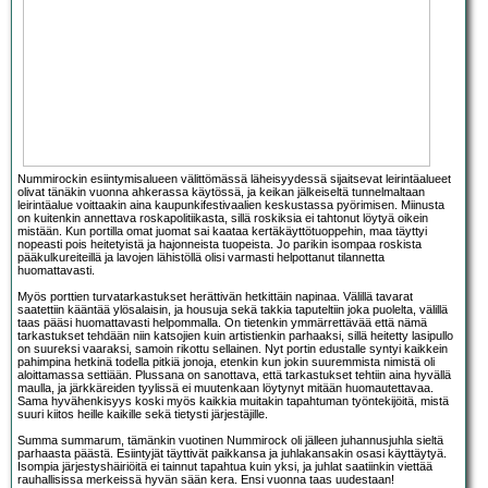
Nummirockin esiintymisalueen välittömässä läheisyydessä sijaitsevat leirintäalueet
olivat tänäkin vuonna ahkerassa käytössä, ja keikan jälkeiseltä tunnelmaltaan
leirintäalue voittaakin aina kaupunkifestivaalien keskustassa pyörimisen. Miinusta
on kuitenkin annettava roskapolitiikasta, sillä roskiksia ei tahtonut löytyä oikein
mistään. Kun portilla omat juomat sai kaataa kertäkäyttötuoppehin, maa täyttyi
nopeasti pois heitetyistä ja hajonneista tuopeista. Jo parikin isompaa roskista
pääkulkureiteillä ja lavojen lähistöllä olisi varmasti helpottanut tilannetta
huomattavasti.
Myös porttien turvatarkastukset herättivän hetkittäin napinaa. Välillä tavarat
saatettiin kääntää ylösalaisin, ja housuja sekä takkia taputeltiin joka puolelta, välillä
taas pääsi huomattavasti helpommalla. On tietenkin ymmärrettävää että nämä
tarkastukset tehdään niin katsojien kuin artistienkin parhaaksi, sillä heitetty lasipullo
on suureksi vaaraksi, samoin rikottu sellainen. Nyt portin edustalle syntyi kaikkein
pahimpina hetkinä todella pitkiä jonoja, etenkin kun jokin suuremmista nimistä oli
aloittamassa settiään. Plussana on sanottava, että tarkastukset tehtiin aina hyvällä
maulla, ja järkkäreiden tyylissä ei muutenkaan löytynyt mitään huomautettavaa.
Sama hyvähenkisyys koski myös kaikkia muitakin tapahtuman työntekijöitä, mistä
suuri kiitos heille kaikille sekä tietysti järjestäjille.
Summa summarum, tämänkin vuotinen Nummirock oli jälleen juhannusjuhla sieltä
parhaasta päästä. Esiintyjät täyttivät paikkansa ja juhlakansakin osasi käyttäytyä.
Isompia järjestyshäiriöitä ei tainnut tapahtua kuin yksi, ja juhlat saatiinkin viettää
rauhallisissa merkeissä hyvän sään kera. Ensi vuonna taas uudestaan!