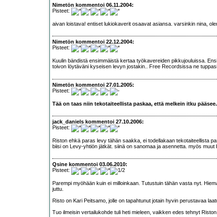
Nimetön kommentoi 06.11.2004:
Pisteet:
aivan loistava! entiset lukiokaverit osaavat asiansa. varsinkin nina, olen
Nimetön kommentoi 22.12.2004:
Pisteet:
Kuulin bändistä ensimmäistä kertaa työkavereiden pikkujouluissa. Ensi
toivon löytäväni kyseisen levyn jostakin.. Free Recordsissa ne tuppas
Nimetön kommentoi 27.01.2005:
Pisteet:
Tää on taas niin tekotaiteellista paskaa, että melkein itku pääsee
jack_daniels kommentoi 27.10.2006:
Pisteet:
Riston ehkä paras levy tähän saakka, ei todellakaan tekotaiteellista pa
biisi on Levy-yhtiön jätkät. siinä on sanomaa ja asennetta. myös muut b
Qsine kommentoi 03.06.2010:
Pisteet:
Parempi myöhään kuin ei milloinkaan. Tutustuin tähän vasta nyt. Hiema
juttu.
Risto on Kari Peitsamo, jolle on tapahtunut jotain hyvin perustavaa laa
Tuo ilmeisin vertailukohde tuli heti mieleen, vaikken edes tehnyt Ris