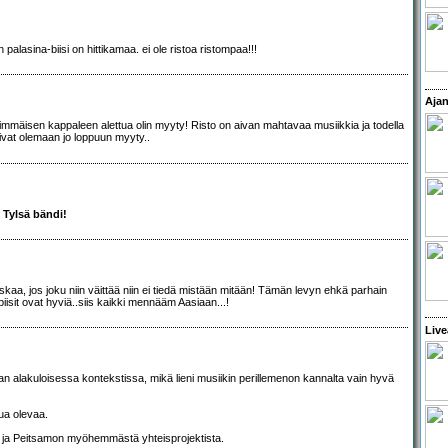
 palasina-biisi on hittikamaa. ei ole ristoa ristompaa!!!
Ajan
mmäisen kappaleen alettua olin myyty! Risto on aivan mahtavaa musiikkia ja todella
ivat olemaan jo loppuun myyty..
. Tylsä bändi!
skaa, jos joku niin väittää niin ei tiedä mistään mitään! Tämän levyn ehkä parhain
iisit ovat hyviä..siis kaikki mennääm Aasiaan...!
Live
n alakuloisessa kontekstissa, mikä lieni musiikin perillemenon kannalta vain hyvä
tua olevaa.
ton ja Peitsamon myöhemmästä yhteisprojektista.