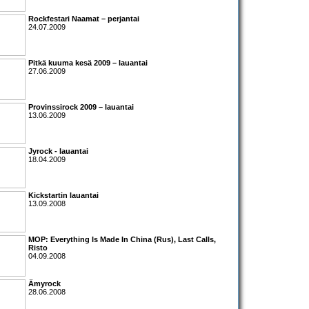
Rockfestari Naamat – perjantai
24.07.2009
Pitkä kuuma kesä 2009 – lauantai
27.06.2009
Provinssirock 2009 – lauantai
13.06.2009
Jyrock
- lauantai
18.04.2009
Kickstartin lauantai
13.09.2008
MOP:
Everything Is Made In China
(Rus),
Last Calls
,
Risto
04.09.2008
Ämyrock
28.06.2008