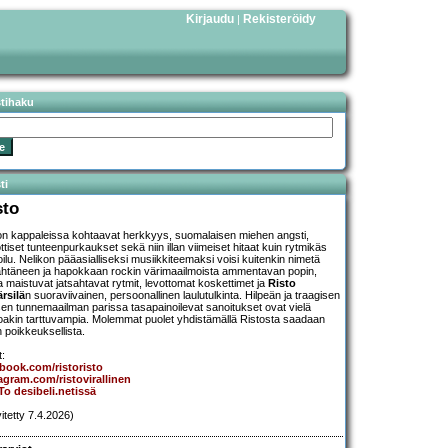
Kirjaudu
Rekisteröidy
|
stihaku
ti
sto
on kappaleissa kohtaavat herkkyys, suomalaisen miehen angsti,
ttiset tunteenpurkaukset sekä niin illan viimeiset hitaat kuin rytmikäs
oilu. Nelikon pääasialliseksi musiikkiteemaksi voisi kuitenkin nimetä
ähtäneen ja hapokkaan rockin värimaailmoista ammentavan popin,
a maistuvat jatsahtavat rytmit, levottomat koskettimet ja
Risto
ärsilä
n suoraviivainen, persoonallinen laulutulkinta. Hilpeän ja traagisen
sen tunnemaailman parissa tasapainoilevat sanoitukset ovat vielä
toakin tarttuvampia. Molemmat puolet yhdistämällä Ristosta saadaan
n poikkeuksellista.
t:
book.com/ristoristo
agram.com/ristovirallinen
To desibeli.netissä
vitetty 7.4.2026)