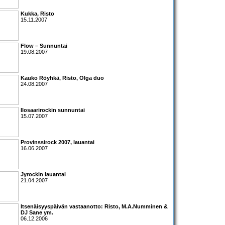
Kukka
,
Risto
15.11.2007
Flow – Sunnuntai
19.08.2007
Kauko Röyhkä
,
Risto
,
Olga
duo
24.08.2007
Ilosaarirockin sunnuntai
15.07.2007
Provinssirock 2007
, lauantai
16.06.2007
Jyrockin lauantai
21.04.2007
Itsenäisyyspäivän vastaanotto:
Risto
,
M.A.Numminen &
DJ Sane
ym.
06.12.2006