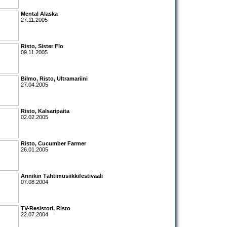
Mental Alaska
27.11.2005
Risto
,
Sister Flo
09.11.2005
Bilmo
,
Risto
,
Ultramariini
27.04.2005
Risto
,
Kalsaripaita
02.02.2005
Risto
,
Cucumber Farmer
26.01.2005
Annikin Tähtimusiikkifestivaali
07.08.2004
TV-Resistori
,
Risto
22.07.2004