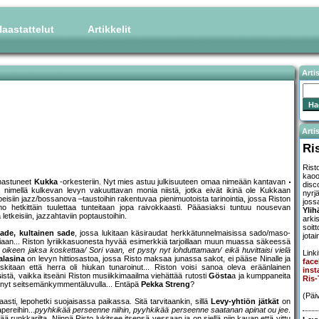
aastattelut
Artikkelit
Arti
Artis
Ri
Rist
kaoo
ihastuneet
Kukka
-orkesteriin. Nyt mies astuu julkisuuteen omaa nimeään kantavan
disc
imellä kulkevan levyn vakuuttavan monia niistä, jotka eivät ikinä ole Kukkaan
nyrj
eisiin jazz/bossanova –taustoihin rakentuvaa pienimuotoista tarinointia, jossa Riston
joss
 hetkittäin tuulettaa tunteitaan jopa raivokkaasti. Pääasiaksi tuntuu nousevan
Ylih
etkeisiin, jazzahtaviin poptaustoihin.
arki
soit
ade, kultainen sade
, jossa lukitaan käsiraudat herkkätunnelmaisissa sado/maso-
jotai
aan... Riston lyriikkasuonesta hyvää esimerkkiä tarjoillaan muun muassa säkeessä
oikeen jaksa koskettaa/ Sori vaan, et pysty nyt lohduttamaan/ eikä huvittaisi vielä
Linki
alasina
on levyn hittiosastoa, jossa Risto maksaa junassa sakot, ei pääse Ninalle ja
face
kitaan että herra oli hiukan tunaroinut... Riston voisi sanoa oleva eräänlainen
inst
s
istä, vaikka itseäni Riston musiikkimaailma viehättää rutosti
Gösta
a ja kumppaneita
Ris-
ynyt seitsemänkymmentäluvulla... Entäpä
Pekka Streng
?
(Päi
sti, lepohetki suojaisassa paikassa. Sitä tarvitaankin, sillä
Levy-yhtiön jätkät
on
pereihin...
pyyhkikää perseenne niihin, pyyhkikää perseenne saatanan apinat ou jee
.
 runkkarilta. Niinpä Risto lukitsee itsensä vessaan ja on siellä niin kauan että vittu