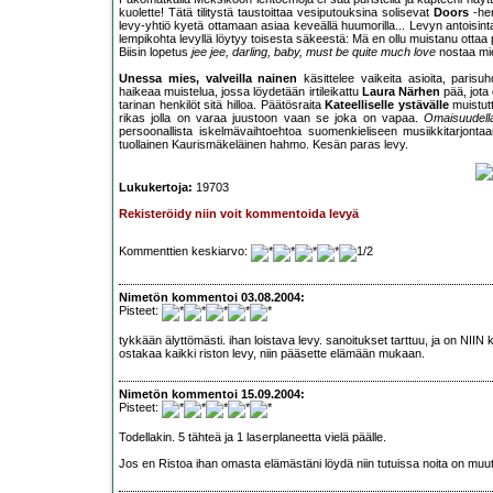
kuolette! Tätä tilitystä taustoittaa vesiputouksina solisevat
Doors
-hen
levy-yhtiö kyetä ottamaan asiaa keveällä huumorilla... Levyn antoisint
lempikohta levyllä löytyy toisesta säkeestä: Mä en ollu muistanu ottaa pa
Biisin lopetus
jee jee, darling, baby, must be quite much love
nostaa mi
Unessa mies, valveilla nainen
käsittelee vaikeita asioita, paris
haikeaa muistelua, jossa löydetään irtileikattu
Laura Närhen
pää, jota 
tarinan henkilöt sitä hilloa. Päätösraita
Kateelliselle ystävälle
muistutt
rikas jolla on varaa juustoon vaan se joka on vapaa.
Omaisuudella
persoonallista iskelmävaihtoehtoa suomenkieliseen musiikkitarjont
tuollainen Kaurismäkeläinen hahmo. Kesän paras levy.
Lukukertoja:
19703
Rekisteröidy niin voit kommentoida levyä
Kommenttien keskiarvo:
Nimetön kommentoi 03.08.2004:
Pisteet:
tykkään älyttömästi. ihan loistava levy. sanoitukset tarttuu, ja on NIIN 
ostakaa kaikki riston levy, niin pääsette elämään mukaan.
Nimetön kommentoi 15.09.2004:
Pisteet:
Todellakin. 5 tähteä ja 1 laserplaneetta vielä päälle.
Jos en Ristoa ihan omasta elämästäni löydä niin tutuissa noita on muutam