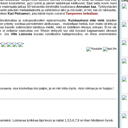
Levy
kiset koskettimet, jazz-rytmit ja pienet taidokkaat kielikuviot. Eipä taida kovin moni
a materiaalia jatkaa 60-lukuiselta iskelmältä kuulostava
Annukan kaa
. Tyttöystäväni
riin päivään mielialalääkettä ja sähköiskut alko ja mä luulin, et hei, tää on rakkautta.
eleen
Kari Peitsamo
n, jota bändi myös coveroi
Tampereen keikallaan
.
uhdeväkivaltaa ja sukupuoliroolien epävarmuutta.
Kuiskauksesi elää vielä
tarjoilee
on yritetty sovittaa pornolehden aktikuvaan... muistellaan hetkiä, kun matto oli lettu ja
aa kauniin sellonsoiton tahdissa mieliin, mitä se todellinen rikkaus onkaan. Ei se ole
 ei sellaista saavuttaa voi
. Riston debyytti tuo sitä kovasti kaipaamaani oikeasti
aan. Jos
Ville Leinosta
kuvaisi runolliseksi haltiaprinssiksi, on Risto enemmänkin
kuvaavia. osa koskettaa tosi paljon, ja on niin totta myös. risto rokkaa ja on huippu.!
iakin. Loistavaa lyriikkaa läpi levyn ja raidat 1,3,5,6,7,9 on ihan hitsiläisen hyviä.