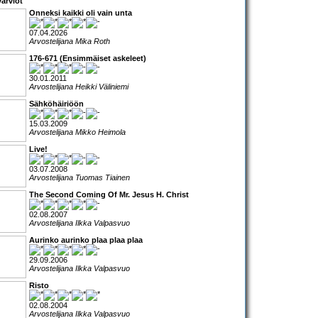
arviot
Onneksi kaikki oli vain unta
07.04.2026
Arvostelijana Mika Roth
176-671 (Ensimmäiset askeleet)
30.01.2011
Arvostelijana Heikki Väliniemi
Sähköhäiriöön
15.03.2009
Arvostelijana Mikko Heimola
Live!
03.07.2008
Arvostelijana Tuomas Tiainen
The Second Coming Of Mr. Jesus H. Christ
02.08.2007
Arvostelijana Ilkka Valpasvuo
Aurinko aurinko plaa plaa plaa
29.09.2006
Arvostelijana Ilkka Valpasvuo
Risto
02.08.2004
Arvostelijana Ilkka Valpasvuo