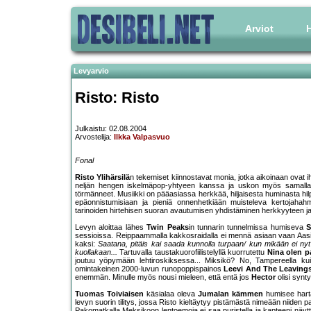
Arviot
H
Levyarvio
Risto: Risto
Julkaistu: 02.08.2004
Arvostelija:
Ilkka Valpasvuo
Fonal
Risto Ylihärsilä
n tekemiset kiinnostavat monia, jotka aikoinaan ovat 
neljän hengen iskelmäpop-yhtyeen kanssa ja uskon myös samalla n
törmänneet. Musiikki on pääasiassa herkkää, hiljaisesta huminasta hilp
epäonnistumisiaan ja pieniä onnenhetkiään muisteleva kertojahahmo
tarinoiden hirtehisen suoran avautumisen yhdistäminen herkkyyteen ja l
Levyn aloittaa lähes
Twin Peaks
in tunnarin tunnelmissa humiseva
S
sessioissa. Reippaammalla kakkosraidalla ei mennä asiaan vaan Aasi
kaksi:
Saatana, pitäis kai saada kunnolla turpaan/ kun mikään ei nyt 
kuollakaan...
Tartuvalla taustakuorofiilistelyllä kuorrutettu
Nina olen p
joutuu yöpymään lehtiroskiksessa... Miksikö? No, Tampereella kuis
omintakeinen 2000-luvun runopoppispainos
Leevi And The Leaving
enemmän. Minulle myös nousi mieleen, että entä jos
Hector
olisi synt
Tuomas Toiviaisen
käsialaa oleva
Jumalan kämmen
humisee hartaa
levyn suorin tilitys, jossa Risto kieltäytyy pistämästä nimeään niiden pa
Pakomatkalla Meksikoon lentoemoja ei saa puristella ja kapteeni näyttää