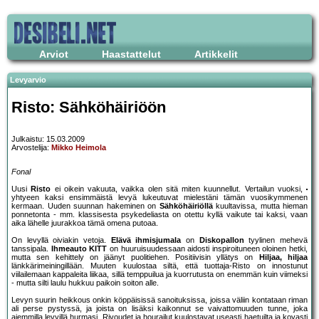
Arviot
Haastattelut
Artikkelit
Levyarvio
Risto: Sähköhäiriöön
Julkaistu: 15.03.2009
Arvostelija:
Mikko Heimola
Fonal
Uusi
Risto
ei oikein vakuuta, vaikka olen sitä miten kuunnellut. Vertailun vuoksi,
yhtyeen kaksi ensimmäistä levyä lukeutuvat mielestäni tämän vuosikymmenen
kermaan. Uuden suunnan hakeminen on
Sähköhäiriöllä
kuultavissa, mutta hieman
ponnetonta - mm. klassisesta psykedeliasta on otettu kyllä vaikute tai kaksi, vaan
aika lähelle juurakkoa tämä omena putoaa.
On levyllä oiviakin vetoja.
Elävä ihmisjumala
on
Diskopallon
tyylinen mehevä
tanssipala.
Ihmeauto KITT
on huuruisuudessaan aidosti inspiroituneen oloinen hetki,
mutta sen kehittely on jäänyt puolitiehen. Positiivisin yllätys on
Hiljaa, hiljaa
länkkärimeiningillään. Muuten kuulostaa siltä, että tuottaja-Risto on innostunut
viilailemaan kappaleita liikaa, sillä temppuilua ja kuorrutusta on enemmän kuin viimeksi
- mutta silti laulu hukkuu paikoin soiton alle.
Levyn suurin heikkous onkin köppäisissä sanoituksissa, joissa väliin kontataan riman
ali perse pystyssä, ja joista on lisäksi kaikonnut se vaivattomuuden tunne, joka
aiemmilla levyillä hurmasi. Rivoudet ja hourailut kuulostavat useasti haetuilta ja kovasti