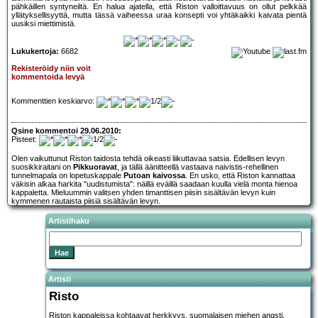
pähkäillen syntyneiltä. En halua ajatella, että Riston valloittavuus on ollut pelkkää
yllätyksellisyyttä, mutta tässä vaiheessa uraa konsepti voi yhtäkaikki kaivata pientä
uusiksi miettimistä.
Lukukertoja:
6682
Rekisteröidy niin voit
kommentoida levyä
Kommenttien keskiarvo:
Qsine kommentoi 29.06.2010:
Pisteet:
Olen vaikuttunut Riston taidosta tehdä oikeasti liikuttavaa satsia. Edellisen levyn
suosikkiraitani on
Pikkuoravat
, ja tällä äänitteellä vastaava naivistis-rehellinen
tunnelmapala on lopetuskappale
Putoan kaivossa
. En usko, että Riston kannattaa
väkisin alkaa harkita "uudistumista": näillä eväillä saadaan kuulla vielä monta hienoa
kappaletta. Mieluummin valitsen yhden timanttisen piisin sisältävän levyn kuin
kymmenen rautaista piisiä sisältävän levyn.
Artistihaku
Artisti
Risto
Riston kappaleissa kohtaavat herkkyys, suomalaisen miehen angsti,