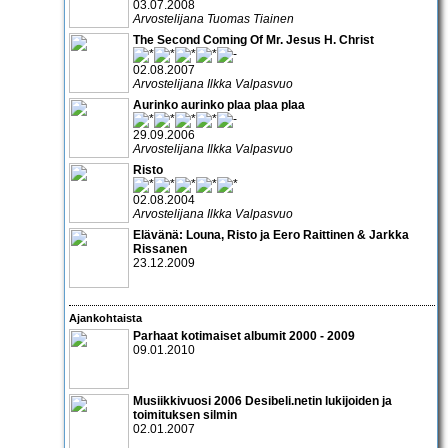
03.07.2008
Arvostelijana Tuomas Tiainen
The Second Coming Of Mr. Jesus H. Christ
02.08.2007
Arvostelijana Ilkka Valpasvuo
Aurinko aurinko plaa plaa plaa
29.09.2006
Arvostelijana Ilkka Valpasvuo
Risto
02.08.2004
Arvostelijana Ilkka Valpasvuo
Elävänä:
Louna, Risto
ja
Eero Raittinen & Jarkka
Rissanen
23.12.2009
Ajankohtaista
Parhaat kotimaiset albumit 2000 - 2009
09.01.2010
Musiikkivuosi 2006 Desibeli.netin lukijoiden ja
toimituksen silmin
02.01.2007