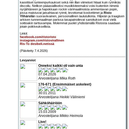
kaoottiset tunteenpurkaukset sekä niin illan viimeiset hitaat kuin rytmikäs
discoilu. Nelikon pääasialliseksi musiikkiteemaksi voisi kuitenkin nimetä
nyrjähtäneen ja hapokkaan rockin värimaailmoista ammentavan popin,
jossa maistuvat jatsahtavat rytmit, levottomat koskettimet ja
Risto
Ylihärsilä
n suoraviivainen, persoonallinen laulutulkinta. Hilpeän ja traagisen
arkisen tunnemaailman parissa tasapainoilevat sanoitukset ovat vielä
soittoakin tarttuvampia. Molemmat puolet yhdistämällä Ristosta saadaan
jotain poikkeuksellista.
Linkit:
facebook.com/ristoristo
instagram.com/ristovirallinen
Ris-To desibeli.netissä
(Päivitetty 7.4.2026)
Levyarviot
Onneksi kaikki oli vain unta
07.04.2026
Arvostelijana Mika Roth
176-671 (Ensimmäiset askeleet)
30.01.2011
Arvostelijana Heikki Väliniemi
Sähköhäiriöön
15.03.2009
Arvostelijana Mikko Heimola
Live!