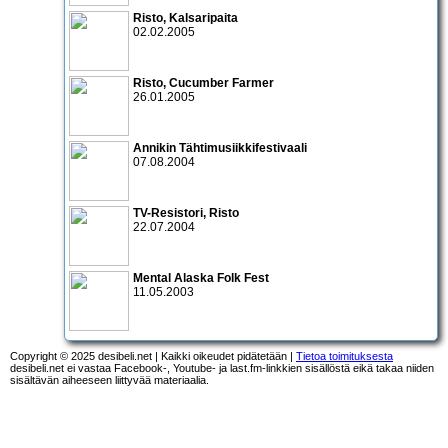
Risto
,
Kalsaripaita
02.02.2005
Risto
,
Cucumber Farmer
26.01.2005
Annikin Tähtimusiikkifestivaali
07.08.2004
TV-Resistori
,
Risto
22.07.2004
Mental Alaska Folk Fest
11.05.2003
Copyright © 2025 desibeli.net | Kaikki oikeudet pidätetään |
Tietoa toimituksesta
desibeli.net ei vastaa Facebook-, Youtube- ja last.fm-linkkien sisällöstä eikä takaa niiden
sisältävän aiheeseen liittyvää materiaalia.