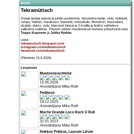
Artisti
Tekramütisch
Outoja lauluja arjesta ja juhlan puutteesta. Varusteina banjo, viulu, kellopeli,
rumpu, helistin, marakassi, klarinetti, nokkahuilu, Monotron, Kaossilator,
ukulele, dobro, viulu, klassiset kitarat ja 2 knallia ja lisäksi vaihteleva
valikoima soittimia. Yhtyeen ytimen muodostavat monista yhteyksistä tutut
Toppo Koponen
ja
Jukka Hyrkäs
.
Linkit:
tekramutisch.blogspot.com
instagram.com/tekramutisch
facebook.com/tekramutisch
(Päivitetty 15.6.2026)
Levyarviot
Muutosneuvottelut
15.06.2026
Arvostelijana Mika Roth
Peilitesti
19.12.2025
Arvostelijana Mika Roth
Mucho Grande Loco Rock Ü Roll
31.01.2023
Arvostelijana Mika Roth
Hokkus Pokkus, Laarum Liirum