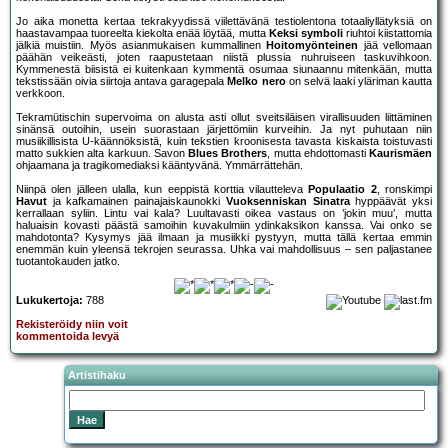
Jo aika monetta kertaa tekrakyydissä viilettävänä testiolentona totaaliyllätyksiä on
haastavampaa tuoreelta kiekolta enää löytää, mutta
Keksi symboli
riuhtoi kiistattomia
jälkiä muistiin. Myös asianmukaisen kummallinen
Hoitomyönteinen
jää vellomaan
päähän veikeästi, joten raapustetaan niistä plussia nuhruiseen taskuvihkoon.
Kymmenestä biisistä ei kuitenkaan kymmentä osumaa siunaannu mitenkään, mutta
tekstissään oivia siirtoja antava garagepala
Melko nero
on selvä laaki yläriman kautta
verkkoon.
Tekramütischin supervoima on alusta asti ollut sveitsiläisen virallisuuden liittäminen
sinänsä outoihin, usein suorastaan järjettömiin kurveihin. Ja nyt puhutaan niin
musiikillisista U-käännöksistä, kuin tekstien kroonisesta tavasta kiskaista toistuvasti
matto sukkien alta karkuun. Savon
Blues Brothers
, mutta ehdottomasti
Kaurismäen
ohjaamana ja tragikomediaksi kääntyvänä. Ymmärrättehän.
Niinpä olen jälleen ulalla, kun eeppistä korttia vilautteleva
Populaatio 2
, ronskimpi
Havut
ja kafkamainen painajaiskaunokki
Vuoksenniskan Sinatra
hyppäävät yksi
kerrallaan syliin. Lintu vai kala? Luultavasti oikea vastaus on ’jokin muu’, mutta
haluaisin kovasti päästä samoihin kuvakulmiin ydinkaksikon kanssa. Vai onko se
mahdotonta? Kysymys jää ilmaan ja musiikki pystyyn, mutta tällä kertaa emmin
enemmän kuin yleensä tekrojen seurassa. Uhka vai mahdollisuus – sen paljastanee
tuotantokauden jatko.
Lukukertoja:
788
Rekisteröidy niin voit
kommentoida levyä
Artistihaku