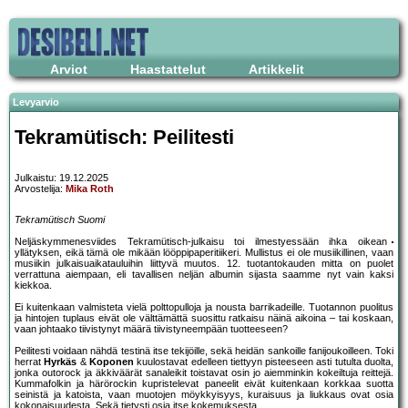
Arviot
Haastattelut
Artikkelit
Levyarvio
Tekramütisch: Peilitesti
Julkaistu: 19.12.2025
Arvostelija:
Mika Roth
Tekramütisch Suomi
Neljäskymmenesviides Tekramütisch-julkaisu toi ilmestyessään ihka oikean
yllätyksen, eikä tämä ole mikään lööppipaperitiikeri. Mullistus ei ole musiikillinen, vaan
musiikin julkaisuaikatauluihin liittyvä muutos. 12. tuotantokauden mitta on puolet
verrattuna aiempaan, eli tavallisen neljän albumin sijasta saamme nyt vain kaksi
kiekkoa.
Ei kuitenkaan valmisteta vielä polttopulloja ja nousta barrikadeille. Tuotannon puolitus
ja hintojen tuplaus eivät ole välttämättä suosittu ratkaisu näinä aikoina – tai koskaan,
vaan johtaako tiivistynyt määrä tiivistyneempään tuotteeseen?
Peilitesti voidaan nähdä testinä itse tekijöille, sekä heidän sankoille fanijoukoilleen. Toki
herrat
Hyrkäs
&
Koponen
kuulostavat edelleen tiettyyn pisteeseen asti tutulta duolta,
jonka outorock ja äkkiväärät sanaleikit toistavat osin jo aiemminkin kokeiltuja reittejä.
Kummafolkin ja härörockin kupristelevat paneelit eivät kuitenkaan korkkaa suotta
seinistä ja katoista, vaan muotojen möykkyisyys, kuraisuus ja liukkaus ovat osia
kokonaisuudesta. Sekä tietysti osia itse kokemuksesta.