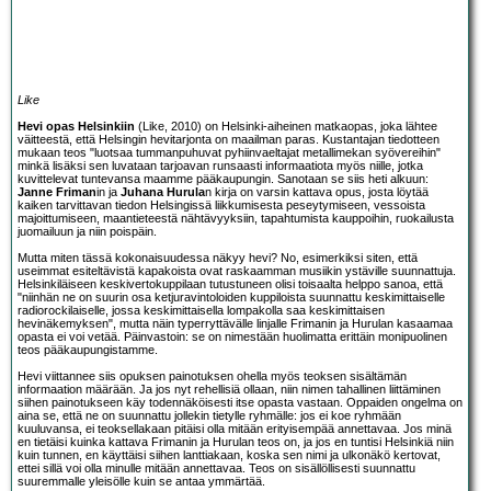
Like
Hevi opas Helsinkiin
(Like, 2010) on Helsinki-aiheinen matkaopas, joka lähtee
väitteestä, että Helsingin hevitarjonta on maailman paras. Kustantajan tiedotteen
mukaan teos "luotsaa tummanpuhuvat pyhiinvaeltajat metallimekan syövereihin"
minkä lisäksi sen luvataan tarjoavan runsaasti informaatiota myös niille, jotka
kuvittelevat tuntevansa maamme pääkaupungin. Sanotaan se siis heti alkuun:
Janne Friman
in ja
Juhana Hurula
n kirja on varsin kattava opus, josta löytää
kaiken tarvittavan tiedon Helsingissä liikkumisesta peseytymiseen, vessoista
majoittumiseen, maantieteestä nähtävyyksiin, tapahtumista kauppoihin, ruokailusta
juomailuun ja niin poispäin.
Mutta miten tässä kokonaisuudessa näkyy hevi? No, esimerkiksi siten, että
useimmat esiteltävistä kapakoista ovat raskaamman musiikin ystäville suunnattuja.
Helsinkiläiseen keskivertokuppilaan tutustuneen olisi toisaalta helppo sanoa, että
"niinhän ne on suurin osa ketjuravintoloiden kuppiloista suunnattu keskimittaiselle
radiorockilaiselle, jossa keskimittaisella lompakolla saa keskimittaisen
hevinäkemyksen", mutta näin typerryttävälle linjalle Frimanin ja Hurulan kasaamaa
opasta ei voi vetää. Päinvastoin: se on nimestään huolimatta erittäin monipuolinen
teos pääkaupungistamme.
Hevi viittannee siis opuksen painotuksen ohella myös teoksen sisältämän
informaation määrään. Ja jos nyt rehellisiä ollaan, niin nimen tahallinen liittäminen
siihen painotukseen käy todennäköisesti itse opasta vastaan. Oppaiden ongelma on
aina se, että ne on suunnattu jollekin tietylle ryhmälle: jos ei koe ryhmään
kuuluvansa, ei teoksellakaan pitäisi olla mitään erityisempää annettavaa. Jos minä
en tietäisi kuinka kattava Frimanin ja Hurulan teos on, ja jos en tuntisi Helsinkiä niin
kuin tunnen, en käyttäisi siihen lanttiakaan, koska sen nimi ja ulkonäkö kertovat,
ettei sillä voi olla minulle mitään annettavaa. Teos on sisällöllisesti suunnattu
suuremmalle yleisölle kuin se antaa ymmärtää.