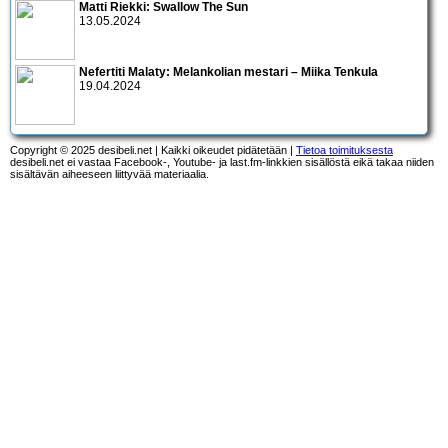
Matti Riekki: Swallow The Sun
13.05.2024
Nefertiti Malaty: Melankolian mestari – Miika Tenkula
19.04.2024
Copyright © 2025 desibeli.net | Kaikki oikeudet pidätetään |
Tietoa toimituksesta
desibeli.net ei vastaa Facebook-, Youtube- ja last.fm-linkkien sisällöstä eikä takaa niiden
sisältävän aiheeseen liittyvää materiaalia.