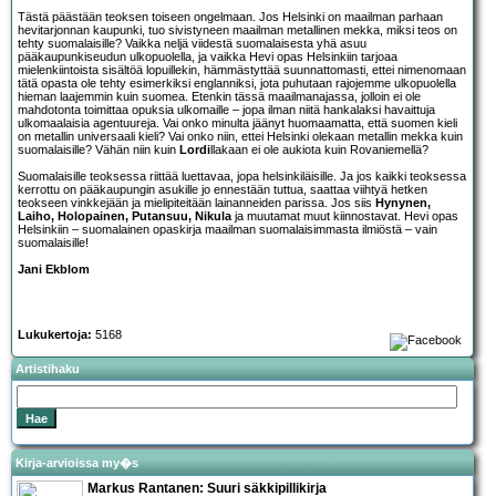
Tästä päästään teoksen toiseen ongelmaan. Jos Helsinki on maailman parhaan
hevitarjonnan kaupunki, tuo sivistyneen maailman metallinen mekka, miksi teos on
tehty suomalaisille? Vaikka neljä viidestä suomalaisesta yhä asuu
pääkaupunkiseudun ulkopuolella, ja vaikka Hevi opas Helsinkiin tarjoaa
mielenkiintoista sisältöä lopuillekin, hämmästyttää suunnattomasti, ettei nimenomaan
tätä opasta ole tehty esimerkiksi englanniksi, jota puhutaan rajojemme ulkopuolella
hieman laajemmin kuin suomea. Etenkin tässä maailmanajassa, jolloin ei ole
mahdotonta toimittaa opuksia ulkomaille – jopa ilman niitä hankalaksi havaittuja
ulkomaalaisia agentuureja. Vai onko minulta jäänyt huomaamatta, että suomen kieli
on metallin universaali kieli? Vai onko niin, ettei Helsinki olekaan metallin mekka kuin
suomalaisille? Vähän niin kuin
Lordi
llakaan ei ole aukiota kuin Rovaniemellä?
Suomalaisille teoksessa riittää luettavaa, jopa helsinkiläisille. Ja jos kaikki teoksessa
kerrottu on pääkaupungin asukille jo ennestään tuttua, saattaa viihtyä hetken
teokseen vinkkejään ja mielipiteitään lainanneiden parissa. Jos siis
Hynynen,
Laiho, Holopainen, Putansuu, Nikula
ja muutamat muut kiinnostavat. Hevi opas
Helsinkiin – suomalainen opaskirja maailman suomalaisimmasta ilmiöstä – vain
suomalaisille!
Jani Ekblom
Lukukertoja:
5168
Artistihaku
Kirja-arvioissa my�s
Markus Rantanen: Suuri säkkipillikirja