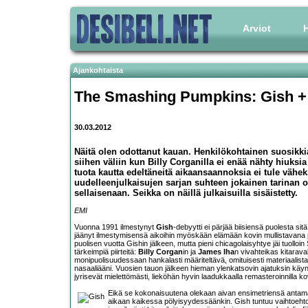
Arviot
H
Ajankohtaista
The Smashing Pumpkins: Gish 
30.03.2012
Näitä olen odottanut kauan. Henkilökohtainen suosikk
siihen väliin kun Billy Corganilla ei enää nähty hiuksi
tuota kautta edeltäneitä aikaansaannoksia ei tule väh
uudelleenjulkaisujen sarjan suhteen jokainen tarinan 
sellaisenaan. Seikka on näillä julkaisuilla sisäistetty.
EMI
Vuonna 1991 ilmestynyt
Gish
-debyytti ei pärjää biisiensä puolesta sitä
jäänyt ilmestymisensä aikoihin myöskään elämään kovin mullistavana
puolisen vuotta Gishin jälkeen, mutta pieni chicagolaisyhtye jäi tuolloin 
tärkeimpiä piirteitä:
Billy Corgan
in ja
James Iha
n vivahteikas kitaraval
monipuolisuudessaan hankalasti määriteltävä, omituisesti materiaalista e
nasaaliääni. Vuosien tauon jälkeen hieman ylenkatsovin ajatuksin käyntii
jyrisevät mielettömästi, lieköhän hyvin laadukkaalla remasteroinnilla ko
Eikä se kokonaisuutena olekaan aivan ensimetriensä antam
aikaan kaikessa pölyisyydessäänkin. Gish tuntuu vaihtoehtoro