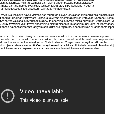
olahtaa lujempaa kuin tässä mölyssä. Toisin sanoen pääosa bonuksista käy
a, mutta samalla demot, liveraidat, vaihtoehtoiset otot, BBC Sessions -vedot ja
vat merkittävä osa itse orkesterin tarinaa ja kehityskulkua.
 pyyhkivä, painava näyte vimmaisesti musiikkia luovan johtajansa mielenliikkeitä omalaatuisik
 Laadukkuudellaan yllättävistä keikoista kevyesti pidemmän korren vetävällä Siamese Dream
tyy parrasvaloissa ja pyörittääkin show´ta energiaa ja hyvää mieltä pursuillen. Vähäeleiset, v
D´Arcy Wretzky
vaikuttavat aneemisine olemuksineen kuin sessiomuusikoilta, mutta yhdess
ssa hajoamispisteestä läpilyömisen kriittiselle rajalle nousseen nelikon aikaansaama lopp
ovat vasta alkusoittoa. Kun jo ensimmäiset osat onnistuvat nostamaan aiheensa aiempaakin
Collie and The Infinite Sadness kaikkine oheisineen voi olla uudelleenjulkaisunsa puolesta t
anille liiankin suuri unelmien täyttymys. Vai halusikohan Corgan vain näpäyttää hillittömällä
arkistojen availussa etenevää
Courtney Love
a ihan silkkaa pitkävihaisuuttaan? Halusi tai ei, 
 kunnioittaen, mutta tarpeeksi uutta ja painonsa arvoista tutkittavaa kylkeen tuoden.