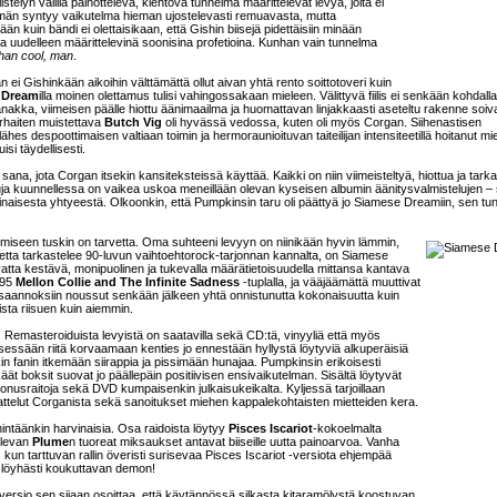
istelyn välillä painotteleva, kiehtova tunnelma määrittelevät levyä, jolta ei
emmän syntyy vaikutelma hieman ujostelevasti remuavasta, mutta
än kuin bändi ei olettaisikaan, että Gishin biisejä pidettäisiin minään
 uudelleen määrittelevinä soonisina profetioina. Kunhan vain tunnelma
ihan cool, man
.
 ei Gishinkään aikoihin välttämättä ollut aivan yhtä rento soittotoveri kuin
 Dream
illa moinen olettamus tulisi vahingossakaan mieleen. Välittyvä fiilis ei senkään kohdalla
akka, viimeisen päälle hiottu äänimaailma ja huomattavan linjakkaasti aseteltu rakenne soiva
parhaiten muistettava
Butch Vig
oli hyvässä vedossa, kuten oli myös Corgan. Siihenastisen
es despoottimaisen valtiaan toimin ja hermoraunioituvan taiteilijan intensiteetillä hoitanut mie
isi täydellisesti.
na, jota Corgan itsekin kansiteksteissä käyttää. Kaikki on niin viimeisteltyä, hiottua ja tarka
luja kuunnellessa on vaikea uskoa meneillään olevan kyseisen albumin äänitysvalmistelujen – s
inaisesta yhtyeestä. Olkoonkin, että Pumpkinsin taru oli päättyä jo Siamese Dreamiin, sen tu
timiseen tuskin on tarvetta. Oma suhteeni levyyn on niinikään hyvin lämmin,
os aihetta tarkastelee 90-luvun vaihtoehtorock-tarjonnan kannalta, on Siamese
ta kestävä, monipuolinen ja tukevalla määrätietoisuudella mittansa kantava
995
Mellon Collie and The Infinite Sadness
-tuplalla, ja vääjäämättä muuttivat
ikaansaannoksiin noussut senkään jälkeen yhtä onnistunutta kokonaisuutta kuin
sta riisuen kuin aiemmin.
le. Remasteroiduista levyistä on saatavilla sekä CD:tä, vinyyliä että myös
sessään riitä korvaamaan kenties jo ennestään hyllystä löytyviä alkuperäisiä
n fanin itkemään siirappia ja pissimään hunajaa. Pumpkinsin erikoisesti
t boksit suovat jo päällepäin positiivisen ensivaikutelman. Sisältä löytyvät
 bonusraitoja sekä DVD kumpaisenkin julkaisukeikalta. Kyljessä tarjoillaan
ttelut Corganista sekä sanoitukset miehen kappalekohtaisten mietteiden kera.
hintäänkin harvinaisia. Osa raidoista löytyy
Pisces Iscariot
-kokoelmalta
televan
Plume
n tuoreat miksaukset antavat biiseille uutta painoarvoa. Vanha
 kun tarttuvan rallin överisti surisevaa Pisces Iscariot -versiota ehjempää
 löyhästi koukuttavan demon!
u versio sen sijaan osoittaa, että käytännössä silkasta kitaramölystä koostuvan