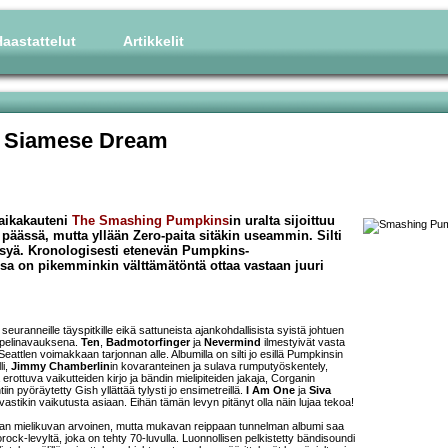
aastattelut
Artikkelit
+ Siamese Dream
iaikakauteni
The Smashing Pumpkins
in uralta sijoittuu
a päässä, mutta yllään Zero-paita sitäkin useammin. Silti
eksyä. Kronologisesti etenevän Pumpkins-
osa on pikemminkin välttämätöntä ottaa vastaan juuri
 seuranneille täyspitkille eikä sattuneista ajankohdallisista syistä johtuen
 pelinavauksena.
Ten
,
Badmotorfinger
ja
Nevermind
ilmestyivät vasta
Seattlen voimakkaan tarjonnan alle. Albumilla on silti jo esillä Pumpkinsin
li,
Jimmy Chamberlin
in kovaranteinen ja sulava rumputyöskentely,
rottuva vaikutteiden kirjo ja bändin mielipiteiden jakaja, Corganin
n pyöräytetty Gish yllättää tylysti jo ensimetreillä.
I Am One
ja
Siva
vastikin vaikutusta asiaan. Eihän tämän levyn pitänyt olla näin lujaa tekoa!
an mielikuvan arvoinen, mutta mukavan reippaan tunnelman albumi saa
ck-levyltä, joka on tehty 70-luvulla. Luonnollisen pelkistetty bändisoundi