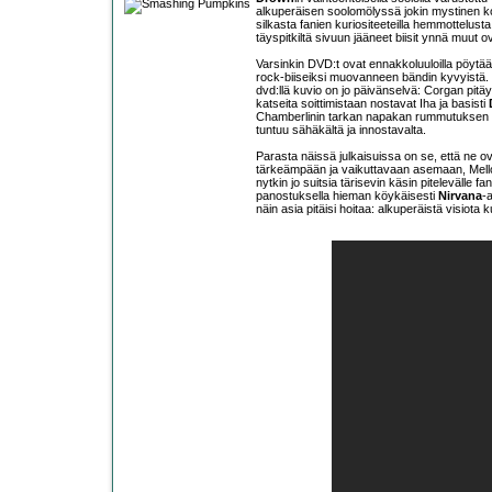
alkuperäisen soolomölyssä jokin mystinen k
silkasta fanien kuriositeeteilla hemmottelust
täyspitkiltä sivuun jääneet biisit ynnä muut o
Varsinkin DVD:t ovat ennakkoluuloilla pöytää
rock-biiseiksi muovanneen bändin kyvyistä.
dvd:llä kuvio on jo päivänselvä: Corgan pitäy
katseita soittimistaan nostavat Iha ja basisti
Chamberlinin tarkan napakan rummutuksen kan
tuntuu sähäkältä ja innostavalta.
Parasta näissä julkaisuissa on se, että ne 
tärkeämpään ja vaikuttavaan asemaan, Mellon 
nytkin jo suitsia tärisevin käsin pitelevälle f
panostuksella hieman köykäisesti
Nirvana
-
näin asia pitäisi hoitaa: alkuperäistä visiota