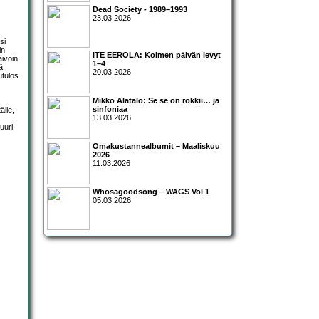
Dead Society - 1989–1993
23.03.2026
si
in
ITE EEROLA: Kolmen päivän levyt
aivoin
1–4
ä
20.03.2026
utulos
Mikko Alatalo: Se se on rokkii… ja
sinfoniaa
älle,
13.03.2026
juuri
Omakustannealbumit – Maaliskuu
2026
11.03.2026
Whosagoodsong – WAGS Vol 1
05.03.2026