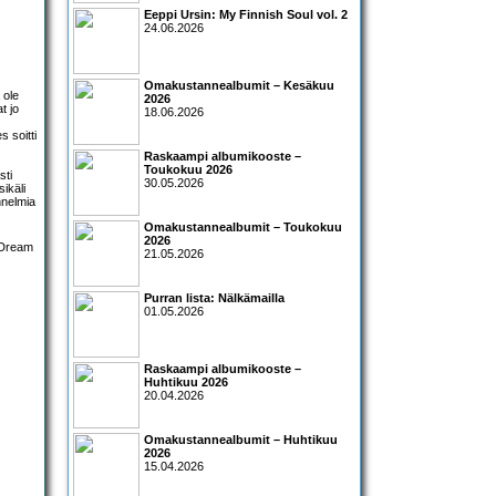
Eeppi Ursin: My Finnish Soul vol. 2
24.06.2026
Omakustannealbumit – Kesäkuu
 ole
2026
t jo
18.06.2026
s soitti
Raskaampi albumikooste –
Toukokuu 2026
sti
30.05.2026
ikäli
nnelmia
Omakustannealbumit – Toukokuu
2026
21.05.2026
Purran lista: Nälkämailla
01.05.2026
Raskaampi albumikooste –
Huhtikuu 2026
20.04.2026
Omakustannealbumit – Huhtikuu
2026
15.04.2026