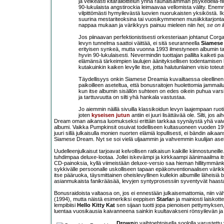
ja veikeästi kitarailoittelun ynnä rauhaisamman psykedelia-fiil
90-lukulaista angstirockia leimaavaa vellomista välity. En
vilpittömästi hymyilevästä luovien nuorukaisten yksiköstä. Ikä
suurina mestariteoksina tai vuosikymmenen musiikkitarjontaa
nappaa mukaan ja värikkyys painuu mieleen niin
hei, se on 
Jos piinaavan perfektionistisesti orkesteriaan johtanut Corgan
levyn tunnelma saattoi väittää, ei sitä seuranneella
Siamese
erityisen synkeä, mutta vuonna 1993 ilmestyneen albumin tan
hyvin 90-lukulaisesti. Nevermindin tuottajan pallilta kaiketi 
elämänsä tärkeimpien laulujen äänityksellisen todentamisen läh
kutakuinkin kaiken levylle itse, jotta halutunlainen visio toteutu
Täydellisyys onkin Siamese Dreamia kuvailtaessa oleellinen sa
paikoilleen aseteltua, että bonusraitojen huolettomia jammai
kun itse albumin sisällön suhteen on edes oikein puhua vars
ja tarttuvuutta on silti yhä hankala vastustaa.
Jo aiemmin näillä sivuilla klassikoidun levyn laajempaan ruo
joten
kyseisen jutun
antiin ei juuri lisättävää ole. Silti, j
Dream oman aikansa luomukseksi erittäin tarkkaa syynäystä yhä vaivat
albumi. Vaikka Pumpkinsit osuivat todelliseen kultasuoneen vuoden 1
juuri sillä julkaisulla monien nuorten elämiä lopullisesti, ei bändin a
Siamese Dream. Nyt se soi vielä uljaammin ja vahvemmin kuulijan asei
Uudelleenjulkaisut tarjoavat kelvollisen ratkaisun kaikille kiinnostuneil
tuhdimpaa deluxe-lootaa. Jollei iskevämpi ja kirkkaampi äänimaailma it
CD-painoksia, kyllä viimeistään deluxe-versio saa hieman hillitymmänki
sykkivälle persoonalle uskolliseen tapaan epäkonventionaalisen värikkää
itse pääruoka, täysmittainen oheislevyllinen kullekin albumille läheisiä
asianmukaista fanikrääsää, levyjen syntyprosessiin syventyvät haasta
Bonusraidoista valtaosa on, jos ei ennestään julkaisemattomia, niin vä
(1994), mutta näistä esimerkiksi eeppisen
Starla
n ja mainiosti laiskot
lempibiisi
Hello Kitty Kat
sen sijaan tuotti jopa pienoisen pettymyksen,
luentaa vuosikausia kaivanneena sainkin kuultavakseni rönsyilevän ja
Drown
in vaihtoehtoisella soololla varustett