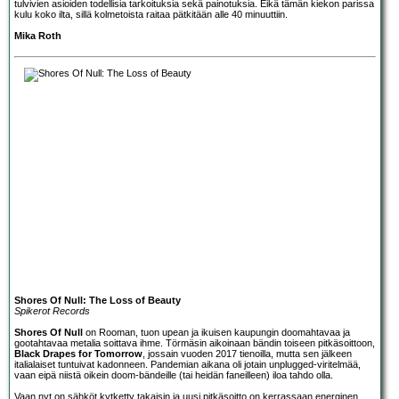
tulvivien asioiden todellisia tarkoituksia sekä painotuksia. Eikä tämän kiekon parissa
kulu koko ilta, sillä kolmetoista raitaa pätkitään alle 40 minuuttiin.
Mika Roth
Shores Of Null: The Loss of Beauty
Spikerot Records
Shores Of Null
on Rooman, tuon upean ja ikuisen kaupungin doomahtavaa ja
gootahtavaa metalia soittava ihme. Törmäsin aikoinaan bändin toiseen pitkäsoittoon,
Black Drapes for Tomorrow
, jossain vuoden 2017 tienoilla, mutta sen jälkeen
italialaiset tuntuivat kadonneen. Pandemian aikana oli jotain unplugged-viritelmää,
vaan eipä niistä oikein doom-bändeille (tai heidän faneilleen) iloa tahdo olla.
Vaan nyt on sähköt kytketty takaisin ja uusi pitkäsoitto on kerrassaan energinen