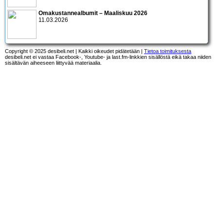
Omakustannealbumit – Maaliskuu 2026
11.03.2026
Copyright © 2025 desibeli.net | Kaikki oikeudet pidätetään |
Tietoa toimituksesta
desibeli.net ei vastaa Facebook-, Youtube- ja last.fm-linkkien sisällöstä eikä takaa niiden
sisältävän aiheeseen liittyvää materiaalia.