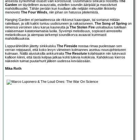
ansiosta synkimmät osaset vain korostuvat. Uusimmaksi sinkuksi nostettu
The
Garden
on täydellinen avausraita, esitellen soundin ääripäät ja massiiviset
mahdollisuudet. Tähän perään kun kuullaan alle neljään minuuttiin likistetty
menoveto
The Four Winds
, niin johan on hatussa pitelemistä.
Hanging Garden ei periaatteessa ole rikkonut kaavojaan, tai sortanut mitään
raiteiltaan, ja silti kaikki tuntuu uudistuneen ja raikastuneen.
The Song of Spring
on
nimensä veroinen siivu karua kauneutta ja
The Stolen Fire
uskaltautuu tulellaan
valaisemaan katatoniamaisia luolia. Syvempi melodisuus, sopivasti annosteltu
melankolisuus ja aiempaa tarkempi soundikorva avaavat kummasti
mahdollisuuksia.
Loppurähinöihin jätetty sinkkuisku
The Fireside
nostaa rimaa puolestaan sen
verran reippaasti, että koko levyn viimeinen kolmannes asettuu nousujohteiseen
kulmaan. Näillä alustuksilla ankkuriraita
The Resolute
kolahtaakin niin tukevasti
kallioon kiinni, että tästä kelpaa jatkaa kohti tulevia koitoksia. Kahdeksas kierros
näkeekin tuimat puutarhurit jälleen uudessa keväässään.
Mika Roth