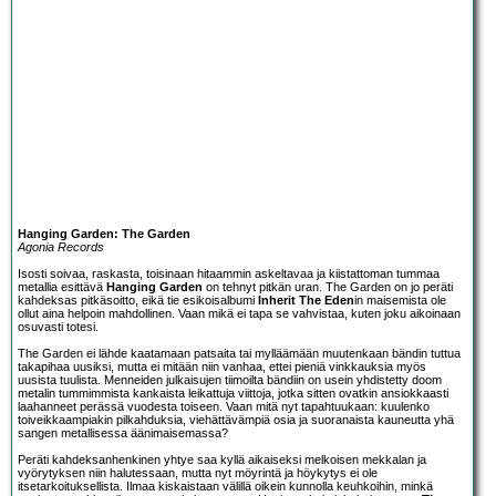
Hanging Garden: The Garden
Agonia Records
Isosti soivaa, raskasta, toisinaan hitaammin askeltavaa ja kiistattoman tummaa
metallia esittävä
Hanging Garden
on tehnyt pitkän uran. The Garden on jo peräti
kahdeksas pitkäsoitto, eikä tie esikoisalbumi
Inherit The Eden
in maisemista ole
ollut aina helpoin mahdollinen. Vaan mikä ei tapa se vahvistaa, kuten joku aikoinaan
osuvasti totesi.
The Garden ei lähde kaatamaan patsaita tai mylläämään muutenkaan bändin tuttua
takapihaa uusiksi, mutta ei mitään niin vanhaa, ettei pieniä vinkkauksia myös
uusista tuulista. Menneiden julkaisujen tiimoilta bändiin on usein yhdistetty doom
metalin tummimmista kankaista leikattuja viittoja, jotka sitten ovatkin ansiokkaasti
laahanneet perässä vuodesta toiseen. Vaan mitä nyt tapahtuukaan: kuulenko
toiveikkaampiakin pilkahduksia, viehättävämpiä osia ja suoranaista kauneutta yhä
sangen metallisessa äänimaisemassa?
Peräti kahdeksanhenkinen yhtye saa kyllä aikaiseksi melkoisen mekkalan ja
vyörytyksen niin halutessaan, mutta nyt möyrintä ja höykytys ei ole
itsetarkoituksellista. Ilmaa kiskaistaan välillä oikein kunnolla keuhkoihin, minkä