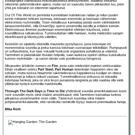
sooloprojekti valmistautui esikoisalbuminsa ilmestymiseen. Maailma seisahtui
sittemmin pidemmäksikin ajaksi, mutta nyt on saavuttu toisen pitkäsoiton luo, joten
yhtä jos toistakin on sittemmin tapahtunut.
Out Of This World on perinteitä kunnioittaen kahdeksan raidan ja reilun puolen
tunnin mittainen lohkare tummaa, toisinaan enemmän ja toisinaan vähemmän
elektronista rockmetallia. Tosin metallisuus kannattaa pistää usein vähintäänkin
lainausmerkkeihin, sillä DreamSpy operoi useammilla tasoilla ja erilaisin keinoin.
Elektronisuus ilmenee puolestaan enemmänkin efektien käytössä, sekä
soundillisissa ratkaisuissa. Tummuuttahan niillä haetaan, mutta mielestäni sangen
idearikkaasti ja kliseisyyttä vältellen.
Keskiöön on sijoitettu efekteillä maustettu pystybasso, josta kiskotaan irti
monenmoista soundia ja jonka kanssa toisinaan suorastaan leikitellään. Rumpupuoli
on softavetoista, kun taas vokaalit huokuvat orgaanista puhallusta ja vääntöä.
Tamminen ei päästäkään itseään helpolla, vaan laulussa spektri ulottuu kuiskailusta
kunnon mylvintään – ja sanon tämän vain positiivisessa hengessä.
Alkupuolen ärhäköin numero on
Fire
, josta saisi mielestäni mainion sinkkuraidan.
Eihän virallinen sinkku
Part Steel, Part Human
tietenkään heppoinen siivu ole
sekään, mutta tuossa hitaammin rakentelevassa kappaleessa kuulijan on oltava
aktiivisempi ja tultava reilusti vastaan. Tunnelmallisessa sinkussa on toisaalta
indumpaa henkeä, joka on yksi levyn punaisista langoista ja siitä saattaa olla vielä
yllättävää hyötyä isommilla markkinoilla.
Through The Dark Days
ja
Time to Die
yhdistävät soundia amerikkalaiseen isoon
rock-soundiin myös siinä määrin ansiokkaasti, että Tammisen kannattaa tunkea
jalkaansa useammankin oven väliin. Tämä kun soundaa siinä määrin
pohjoisamerikkalaiselle, että rannikolta rannikolle löytyy taatusti potentiaalisia faneja.
Mika Roth