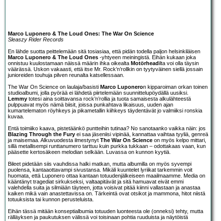
Marco Luponero & The Loud Ones: The War On Science
Sleaszy Rider Records
En lähde suotta peittelemään sitä tosiasiaa, että pidän todella paljon helsinkiläisen
Marco Luponero & The Loud Ones
-yhtyeen meiningistä. Eihän kukaan joka
onnistuu kuulostamaan näissä määrin ihka oikealta
Motörhead
ilta voi olla täysin
väärässä. Uskon vakaasti, että itse Mr. Rock’n’rollkin on tyytyväinen siellä jossain
junioreiden touhuja pilven reunalta katsellessaan.
The War On Science on laulaja/basisti
Marco Luponero
n kipparoiman orkan toinen
studioalbumi, jolla pyörää ei lähdetä piirtelemään suunnittelupöydällä uusiksi.
Lemmy
totesi aina soittavansa rock’n’rollia ja tuota samaisesta alkulähteestä
pulppuavat myös nämä biisit, joissa punkahtava likaisuus, uuden ajan
kumartelematon röyhkeys ja pikametallin kiihkeys täydentävät jo valmiiksi ronskia
kuvaa.
Entä toimiiko kaava, pistetäänkö puntteihin tutinaa? No sanotaanko vaikka näin: jos
Blazing Through the Fury
ei saa jäseniisi vipinää, kannattaa vaihtaa tyyliä, genreä
ja maisemaa. Alkuvuodesta ilmestynyt
The War On Science
on myös kelpo mittari,
sillä metallisempi runttanumero tarttuu kuin purkka tukkaan – odottakaas vaan, kun
pääsette kertosäkeen melodian selkään. Luvassa on kunnon kyytiä.
Bileet pidetään siis vauhdissa halki matkan, mutta albumilla on myös syvempi
puolensa, kantaaottavampi sivustansa. Mikäli kuuntelet lyriikat tarkemmin voit
huomata, että Luponero ottaa kantaan totuudenjälkeiseen maailmaamme. Media on
kääntänyt tragediat sirkukseksi, valtaapitävät ja sitä hamuavat eivät emmi
valehdella suita ja silmiään täyteen, jotta voisivat pitää kiinni vallastaan ja anastaa
kaiken mikä vain anastettavissa on. Tärkeintä ovat otsikot ja mammona, hitot niistä
totuuksista tai kunnon perusteluista.
Eihän tässä mitään konseptialbumia totuuden luonteesta ole (onneksi) tehty, mutta
rälläyksen ja paukutuksen välissä voi toisinaan pohtia ruuduista ja näytöistä