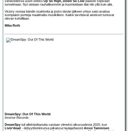
vanavedessä uusin sinkku
Up So High, Down So Low
pääsee sopivaan
tunnelmaan. Nyt otetaan rauhallisemmin ja huomioidaan tilat niin yllä kuin alla.
Victory nostaa bändin osakkeita ja josko tämän jälkeen yhtye saisi avattua
isompiakin portteja maailmalta musiikilleen. Kaikki tarvittavat ainekset tuntuvat
olevan kohdillaan.
Mika Roth
DreamSpy: Out Of This World
Inverse Records
DreamSpy
tuli allekirjoittanutta vastaan viimeksi alkuvuodesta 2020, kun
Livin’dead
- debyyttisinkkunsa julkaissut laulaja/basisti
Anssi Tammisen