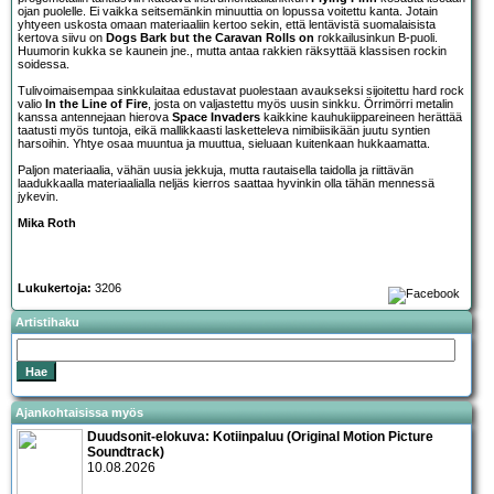
ojan puolelle. Ei vaikka seitsemänkin minuuttia on lopussa voitettu kanta. Jotain
yhtyeen uskosta omaan materiaaliin kertoo sekin, että lentävistä suomalaisista
kertova siivu on
Dogs Bark but the Caravan Rolls on
rokkailusinkun B-puoli.
Huumorin kukka se kaunein jne., mutta antaa rakkien räksyttää klassisen rockin
soidessa.
Tulivoimaisempaa sinkkulaitaa edustavat puolestaan avaukseksi sijoitettu hard rock
valio
In the Line of Fire
, josta on valjastettu myös uusin sinkku. Örrimörri metalin
kanssa antennejaan hierova
Space Invaders
kaikkine kauhukiippareineen herättää
taatusti myös tuntoja, eikä mallikkaasti lasketteleva nimibiisikään juutu syntien
harsoihin. Yhtye osaa muuntua ja muuttua, sieluaan kuitenkaan hukkaamatta.
Paljon materiaalia, vähän uusia jekkuja, mutta rautaisella taidolla ja riittävän
laadukkaalla materiaalialla neljäs kierros saattaa hyvinkin olla tähän mennessä
jykevin.
Mika Roth
Lukukertoja:
3206
Artistihaku
Ajankohtaisissa myös
Duudsonit-elokuva: Kotiinpaluu (Original Motion Picture
Soundtrack)
10.08.2026