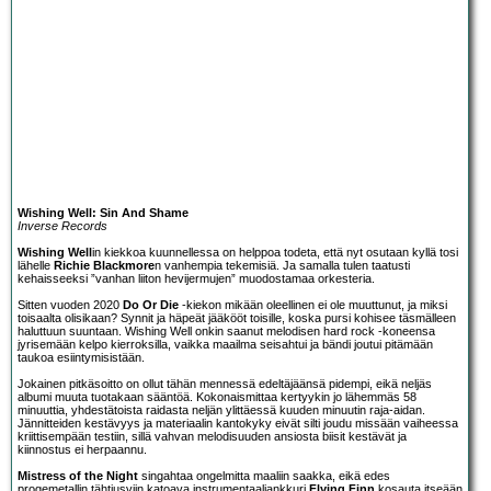
Wishing Well: Sin And Shame
Inverse Records
Wishing Well
in kiekkoa kuunnellessa on helppoa todeta, että nyt osutaan kyllä tosi
lähelle
Richie Blackmore
n vanhempia tekemisiä. Ja samalla tulen taatusti
kehaisseeksi ”vanhan liiton hevijermujen” muodostamaa orkesteria.
Sitten vuoden 2020
Do Or Die
-kiekon mikään oleellinen ei ole muuttunut, ja miksi
toisaalta olisikaan? Synnit ja häpeät jääkööt toisille, koska pursi kohisee täsmälleen
haluttuun suuntaan. Wishing Well onkin saanut melodisen hard rock -koneensa
jyrisemään kelpo kierroksilla, vaikka maailma seisahtui ja bändi joutui pitämään
taukoa esiintymisistään.
Jokainen pitkäsoitto on ollut tähän mennessä edeltäjäänsä pidempi, eikä neljäs
albumi muuta tuotakaan sääntöä. Kokonaismittaa kertyykin jo lähemmäs 58
minuuttia, yhdestätoista raidasta neljän ylittäessä kuuden minuutin raja-aidan.
Jännitteiden kestävyys ja materiaalin kantokyky eivät silti joudu missään vaiheessa
kriittisempään testiin, sillä vahvan melodisuuden ansiosta biisit kestävät ja
kiinnostus ei herpaannu.
Mistress of the Night
singahtaa ongelmitta maaliin saakka, eikä edes
progemetallin tähtiusviin katoava instrumentaaliankkuri
Flying Finn
kosauta itseään