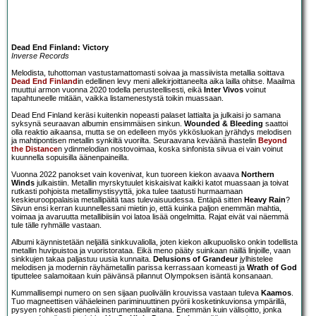
Dead End Finland: Victory
Inverse Records
Melodista, tuhottoman vastustamattomasti soivaa ja massiivista metallia soittava
Dead End Finland
in edellinen levy meni allekirjoittaneelta aika lailla ohitse. Maailma
muuttui armon vuonna 2020 todella perusteellisesti, eikä
Inter Vivos
voinut
tapahtuneelle mitään, vaikka listamenestystä toikin muassaan.
Dead End Finland keräsi kuitenkin nopeasti palaset lattialta ja julkaisi jo samana
syksynä seuraavan albumin ensimmäisen sinkun.
Wounded & Bleeding
saattoi
olla reaktio aikaansa, mutta se on edelleen myös ykkösluokan jyrähdys melodisen
ja mahtipontisen metallin synkiltä vuorilta. Seuraavana keväänä ihastelin
Beyond
the Distance
n ydinmelodian nostovoimaa, koska sinfonista siivua ei vain voinut
kuunnella sopuisilla äänenpaineilla.
Vuonna 2022 panokset vain kovenivat, kun tuoreen kiekon avaava
Northern
Winds
julkaistiin. Metallin myrskytuulet kiskaisivat kaikki katot muassaan ja toivat
rutkasti pohjoista metallimystisyyttä, joka tulee taatusti hurmaamaan
keskieurooppalaisia metallipäitä taas tulevaisuudessa. Entäpä sitten
Heavy Rain
?
Siivun ensi kerran kuunnellessani mietin jo, että kuinka paljon enemmän mahtia,
voimaa ja avaruutta metallibiisiin voi latoa lisää ongelmitta. Rajat eivät vai näemmä
tule tälle ryhmälle vastaan.
Albumi käynnistetään neljällä sinkkuvaliolla, joten kiekon alkupuolisko onkin todellista
metallin huvipuistoa ja vuoristorataa. Eikä meno pääty suinkaan näillä linjoille, vaan
sinkkujen takaa paljastuu uusia kunnaita.
Delusions of Grandeur
jylhistelee
melodisen ja modernin räyhämetallin parissa kerrassaan komeasti ja
Wrath of God
tiputtelee salamoitaan kuin päivänsä pilannut Olympoksen isäntä konsanaan.
Kummallisempi numero on sen sijaan puolivälin krouvissa vastaan tuleva
Kaamos
.
Tuo magneettisen vähäeleinen pariminuuttinen pyörii kosketinkuvionsa ympärillä,
pysyen rohkeasti pienenä instrumentaaliraitana. Enemmän kuin välisoitto, jonka