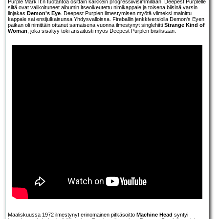
Purple Mark II:n tuotantoa osittain kaikkein progressiivisimmillaan. Deepest Purplelle
siltä ovat valikoituneet albumin itseoikeutettu nimikappale ja toisena biisinä varsin
linjakas
Demon's Eye
. Deepest Purplen ilmestymisen myötä viimeksi mainittu
kappale sai ensijulkaisunsa Yhdysvalloissa. Fireballin jenkkiversiolla Demon's Eyen
paikan oli nimittäin ottanut samaisena vuonna ilmestynyt singlehitti
Strange Kind of
Woman
, joka sisältyy toki ansaitusti myös Deepest Purplen biisilistaan.
Maaliskuussa 1972 ilmestynyt erinomainen pitkäsoitto
Machine Head
syntyi