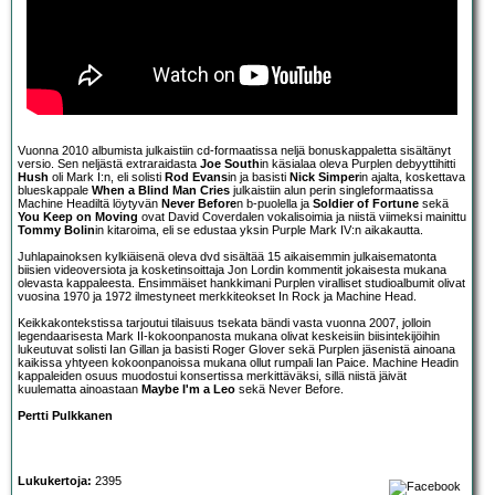
Vuonna 2010 albumista julkaistiin cd-formaatissa neljä bonuskappaletta sisältänyt
versio. Sen neljästä extraraidasta
Joe South
in käsialaa oleva Purplen debyyttihitti
Hush
oli Mark I:n, eli solisti
Rod Evans
in ja basisti
Nick Simper
in ajalta, koskettava
blueskappale
When a Blind Man Cries
julkaistiin alun perin singleformaatissa
Machine Headiltä löytyvän
Never Before
n b-puolella ja
Soldier of Fortune
sekä
You Keep on Moving
ovat David Coverdalen vokalisoimia ja niistä viimeksi mainittu
Tommy Bolin
in kitaroima, eli se edustaa yksin Purple Mark IV:n aikakautta.
Juhlapainoksen kylkiäisenä oleva dvd sisältää 15 aikaisemmin julkaisematonta
biisien videoversiota ja kosketinsoittaja Jon Lordin kommentit jokaisesta mukana
olevasta kappaleesta. Ensimmäiset hankkimani Purplen viralliset studioalbumit olivat
vuosina 1970 ja 1972 ilmestyneet merkkiteokset In Rock ja Machine Head.
Keikkakontekstissa tarjoutui tilaisuus tsekata bändi vasta vuonna 2007, jolloin
legendaarisesta Mark II-kokoonpanosta mukana olivat keskeisiin biisintekijöihin
lukeutuvat solisti Ian Gillan ja basisti Roger Glover sekä Purplen jäsenistä ainoana
kaikissa yhtyeen kokoonpanoissa mukana ollut rumpali Ian Paice. Machine Headin
kappaleiden osuus muodostui konsertissa merkittäväksi, sillä niistä jäivät
kuulematta ainoastaan
Maybe I'm a Leo
sekä Never Before.
Pertti Pulkkanen
Lukukertoja:
2395