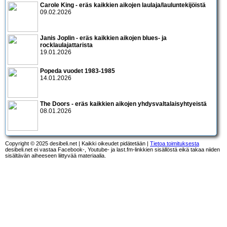
Carole King - eräs kaikkien aikojen laulaja/lauluntekijöistä
09.02.2026
Janis Joplin - eräs kaikkien aikojen blues- ja
rocklaulajattarista
19.01.2026
Popeda vuodet 1983-1985
14.01.2026
The Doors - eräs kaikkien aikojen yhdysvaltalaisyhtyeistä
08.01.2026
Copyright © 2025 desibeli.net | Kaikki oikeudet pidätetään |
Tietoa toimituksesta
desibeli.net ei vastaa Facebook-, Youtube- ja last.fm-linkkien sisällöstä eikä takaa niiden
sisältävän aiheeseen liittyvää materiaalia.