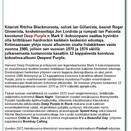
Kitaristi Ritchie Blackmoresta, solisti Ian Gillanista, basisti Roger
Gloverista, kosketinsoittaja Jon Lordista ja rumpali Ian Paicesta
koostunut
Deep Purple
n Mark II -kokoonpano saattaa hyvinkin
olla brittiläisen hardrockin kaikkein keskeisin edustaja.
Kotimaassaan yhtye nousi albumien osalta listakärkeen vasta
vuonna 1980, jolloin sen vuosien 1970 ja 1974 välillä
julkaisemasta tuotannosta kasattiin 12 kappaleesta koostuva
kokoelma-albumi Deepest Purple.
Harvest
Deep Purplesta ja erityisesti sen legendaarisesta Mark II-kokoonpanosta
on muodostunut itselleni kenties brittiläisen hardrockin kaikkein keskeisin edustaja.
Ensimmäinen hankintani yhtyeen varsin laajasta diskografiasta on alun perin
vuonna 1980 ilmestynyt ja 12 kappaleesta koostuva kokoelma-albumi Deepest
Purple, josta tv-markkinoinnin siivittämänä muodostui Purplen ensimmäinen
kotimaassaan listakärkeen kohonnut pitkäsoitto. Se koostuu yhtyeen tuotannon 12
klassikkokappaleesta vuosien 1970 ja 1974 väliseltä ajanjaksolta.
Tiukan tusinan starttibiisinä on vuoden 1970 suuri singlemenestys, brittilistalla
neljänneksi kohonnut
Black Night
. Samaisen vuoden kesäkuussa ilmestyneeltä
Purplen lopulliselta läpimurtoalbumilta, sittemmin kiistattomaksi klassikoksi
tunnustetulta pitkäsoitolta
Deep Purple In Rock
mukana ovat kaikkein
essentiaaleimmat raidat, eli jamittelun pohjalta syntynyt, tekstissään myös
useampaan rockklassikkoon viittaava avauskappale
Speed King
sekä kitaristi
Ritchie Blackmoren ja kosketinsoittaja Jon Lordin soolotaiturointia sisältävä
suurteos
Child in Time
, joka oli ominut inspiraatiota
It's a Beautiful Day
-yhtyeen
kappaleesta
Bombay Calling
.
Vuoden 1971 heinäkuussa ilmestynyt seuraava klassikkoalbumi
Fireball
edustaa