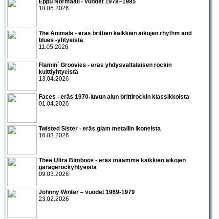
Eppu Normaali - vuodet 1978–1985
18.05.2026
The Animals - eräs brittien kaikkien aikojen rhythm and
blues -yhtyeistä
11.05.2026
Flamin´ Groovies - eräs yhdysvaltalaisen rockin
kulttiyhtyeistä
13.04.2026
Faces - eräs 1970-luvun alun brittirockin klassikkoista
01.04.2026
Twisted Sister - eräs glam metallin ikoneista
16.03.2026
Thee Ultra Bimboos - eräs maamme kaikkien aikojen
garagerockyhtyeistä
09.03.2026
Johnny Winter – vuodet 1969-1979
23.02.2026