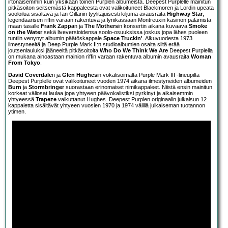
irtonaisemmin kuin yksikään toinen Purplen albumeista. Deepest Purplelle mainitun
pitkäsoiton seitsemästä kappaleesta ovat valikoituneet Blackmoren ja Lordin upeata
sooloilua sisältävä ja Ian Gillanin tyylitajuisesti kiljuma avausraita
Highway Star
,
legendaarisen riffin varaan rakentuva ja lyriikassaan Montreuxin kasinon palamista
maan tasalle
Frank Zappa
n ja
The Mothers
in konsertin aikana kuvaava
Smoke
on the Water
sekä liveversioidensa soolo-osuuksissa joskus jopa lähes puoleen
tuntiin venynyt albumin päätöskappale
Space Truckin'
. Alkuvuodesta 1973
ilmestyneeltä ja Deep Purple Mark II:n studioalbumien osalta siltä erää
joutsenlauluksi jääneeltä pitkäsoitolta
Who Do We Think We Are
Deepest Purplella
on mukana ainoastaan mainion riffin varaan rakentuva albumin avausraita
Woman
From Tokyo
.
David Coverdale
n ja
Glen Hughes
in vokalisoimalta Purple Mark III -lineupilta
Deepest Purplelle ovat valikoituneet vuoden 1974 aikana ilmestyneiden albumeiden
Burn
ja
Stormbringer
suorastaan erinomaiset nimikappaleet. Niistä ensin mainitun
korkeat väliosat laulaa jopa yhtyeen päävokalistiksi pyrkinyt ja aikaisemmin
yhtyeessä
Trapeze
vaikuttanut Hughes. Deepest Purplen originaalin julkaisun 12
kappaletta sisältävät yhtyeen vuosien 1970 ja 1974 välillä julkaiseman tuotannon
ytimen.