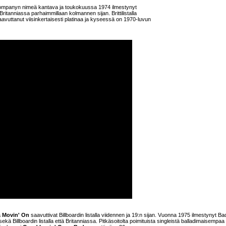
Companyn nimeä kantava ja toukokuussa 1974 ilmestynyt
ritanniassa parhaimmillaan kolmannen sijan. Brittilistalla
 saavuttanut viisinkertaisesti platinaa ja kyseessä on 1970-luvun
a
Movin' On
saavuttivat Billboardin listalla viidennen ja 19:n sijan. Vuonna 1975 ilmestynyt Ba
kä Billboardin listalla että Britanniassa. Pitkäsoitolta poimituista singleistä balladimaisempaa