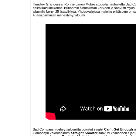
Headley Grangessa, Ronnie Lanen Mobile studiolla nauhoitettu Bad 
esikoisalbumi kohosi Billboardin albumilistan kärkeen ja saavutti myös B
albumille kertyi 25 listaviikkoa. Yhdysvalloissa mainittu pitkäsoitto on
46:ksi parhaiten menestynyt albumi.
Bad Companyn debyyttialbumilta poimitut singlet
Can't Get Enough
j
Companyn kakkosalbumi
Straight Shooter
saavutti kolmannen sijan se