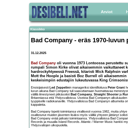
Arviot
H
Klassikko
Bad Company - eräs 1970-luvun puo
31.12.2025
Bad Company
oli vuonna 1973 Lontoossa perustettu sup
rumpali Simon Kirke olivat aikaisemmin vaikuttaneet ke
hardrockyhtyeessä Freessä, kitaristi Mick Ralphsin var
Mott the Hoople ja basisti Boz Burrell oli aikaisemmin s
keskeisimpiin edustajiin lukeutuvassa King Crimsonis
Ensisijaisesti
Led Zeppelin
in manageriksi identifioituva
Peter Grant
ho
luvun aikana Bad Company tuli saavuttamaan huomattavaa menestystä
välillä ilmestyneet pitkäsoitot
Bad Company
,
Straight Shooter
ja
Run
Britanniassa että Yhdysvalloissa. Useista Bad Companyn alkukauden s
tyyppiselle radiokanaville. Yhdysvalloissa Bad Companyn albumeita on 
kappaletta.
Bad Company lopetti toimintansa virallisesti vuonna 1982, mutta yhtye 
osallistunut muiden jäsenten lisäksi myös välillä yhtyeen jättänyt solis
Bad Company enää jatkaisi toimintaansa. Yhdysvalloissa Bad Companyn
Records ja muualla Island Records. Atlantic / Warner Music hankki
Yhdysvaltojen ulkopuolella.