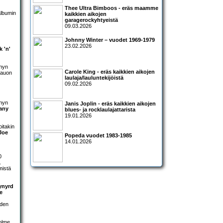
Thee Ultra Bimboos - eräs maamme
albumin
kaikkien aikojen
garagerockyhtyeistä
09.03.2026
Johnny Winter – vuodet 1969-1979
23.02.2026
 'n'
anyn
Carole King - eräs kaikkien aikojen
tauon
laulaja/lauluntekijöistä
09.02.2026
anyn
Janis Joplin - eräs kaikkien aikojen
any
blues- ja rocklaulajattarista
19.01.2026
itakin
Joe
Popeda vuodet 1983-1985
14.01.2026
0
.
mistä
ynyrd
e
oden
olme