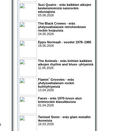
Suzi Quatro - eräs kaikkien aikojen
keskeisimmistä naisrockin
edustajista
03.06.2026
The Black Crowes - eräs
yhdysvaltalaisen retrohenkisen
rockin huipuista
24.05.2026
Eppu Normaali - vuodet 1978–1985
18.05.2026
The Animals - eräs brittien kaikkien
aikojen rhythm and blues -yhtyeistä
11.05.2026
Flamin´ Groovies - eräs
yhdysvaltalaisen rockin
kulttiyhtyeistä
13.04.2026
Faces - eräs 1970-luvun alun
brittirockin klassikkoista
01.04.2026
Twisted Sister - eräs glam metallin
ikoneista
16.03.2026
d