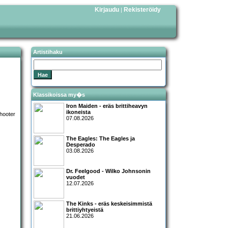
Kirjaudu
Rekisteröidy
|
Artistihaku
Klassikoissa my�s
Iron Maiden - eräs brittiheavyn
ikoneista
07.08.2026
The Eagles: The Eagles ja
Desperado
03.08.2026
Dr. Feelgood - Wilko Johnsonin
vuodet
12.07.2026
The Kinks - eräs keskeisimmistä
brittiyhtyeistä
21.06.2026