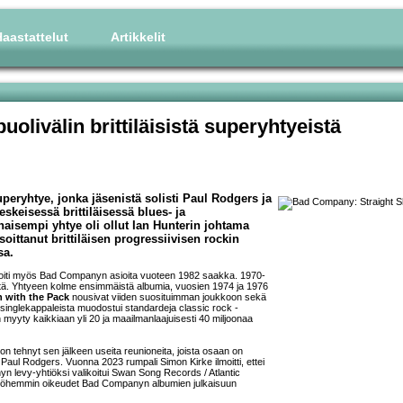
aastattelut
Artikkelit
livälin brittiläisistä superyhtyeistä
eryhtye, jonka jäsenistä solisti Paul Rodgers ja
skeisessä brittiläisessä blues- ja
haisempi yhtye oli ollut Ian Hunterin johtama
oittanut brittiläisen progressiivisen rockin
sa.
iti myös Bad Companyn asioita vuoteen 1982 saakka. 1970-
. Yhtyeen kolme ensimmäistä albumia, vuosien 1974 ja 1976
 with the Pack
nousivat viiden suosituimman joukkoon sekä
inglekappaleista muodostui standardeja classic rock -
myyty kaikkiaan yli 20 ja maailmanlaajuisesti 40 miljoonaa
on tehnyt sen jälkeen useita reunioneita, joista osaan on
ti Paul Rodgers. Vuonna 2023 rumpali Simon Kirke ilmoitti, ettei
 levy-yhtiöksi valikoitui Swan Song Records / Atlantic
 myöhemmin oikeudet Bad Companyn albumien julkaisuun