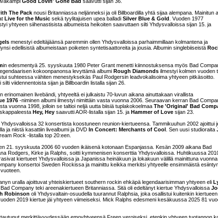
rivakampi
Good Lovin' Gone Bad
saavutti sijan 36.
ith The Pack
nousi Britanniassa neljänneksi ja oli Billboardilla yhtä sijaa alempana. Mainitun 
at
Live for the Music
sekä tyylitajuisen upea balladi
Silver Blue & Gold
. Vuoden 1977
yi yhtyeen siihenastisista albumeista heikoiten saavuttaen silti Yhdysvalloissa sijan 15. ja
gels
menestyi edeltäjäänsä paremmin ollen Yhdysvalloissa parhaimmillaan kolmantena ja
 edellisistä albumeistaan poiketen syntetisaattoreita ja jousia. Albumin singlebiiseistä
Rock
m
in edesmentyä 25. syyskuuta 1980 Peter Grant menetti kiinnostuksensa myös Bad Comp
legendaarisen kokoonpanonsa levyttämä albumi
Rough Diamonds
ilmestyi kolmen vuoden 
stui suhteessa vähiten menestyksekäs Paul Rodgersin leadvokalisoima yhtyeen pitkäsoitto.
i viidennentoista sijan ja Billboardin listalla sijan 26.
erinomainen livebändi, yhtyeeltä ei julkaistu 70-luvun aikana ainuttakaan virallista
ue 1976
-niminen albumi ilmestyi nimittäin vasta vuonna 2006. Seuraavan kerran Bad Comp
ta vuonna 1998, jolloin se taltioi neljä uutta biisiä tuplakokoelmaa
The 'Original' Bad Comp
uskappaleesta
Hey, Hey
saavutti AOR-listalla sijan 15. ja
Hammer of Love
sijan 23.
hdysvalloissa 32 konsertista koostuneen reunion-kiertueensa. Tammikuuhun 2002 ajoittui jo
la ja niistä kasattiin livealbumi ja DVD
In Concert: Merchants of Cool
. Sen uusi studioraita
eam Rock -listalla top 20:een.
en 21. syyskuuta 2006 60 vuoden ikäisenä kotonaan Espanjassa. Kesän 2009 aikana Bad
na Rodgers, Kirke ja Ralphs, soitti kymmenisen konserttia Yhdysvalloissa. Huhtikuussa 201
urasivat kiertueet Yhdysvalloissa ja Japanissa heinäkuun ja lokakuun välillä mainittuna vuonna
ny konsertoi Sweden Rockissa ja mainittu keikka merkitsi yhtyeelle ensimmäistä esiinty
 vuoteen.
yn uralla ajoittuvat yhteiskiertueet southern rockin ehkäpä legendaarisimman yhtyeen eli
L
ad Company teki areenakiertueen Britanniassa. Sitä oli edeltänyt kiertue Yhdysvalloissa
Jo
ch Robinson
oli Yhdysvaltain-osuudella tuurannut Ralphsia, joka osallistui kuitenkin kiertueen
uoden 2019 kiertue jäi yhtyeen viimeiseksi. Mick Ralphs edesmeni kesäkuussa 2025 81 vu
ttautunut merkittävyydessään emoyhtyeensä Freen veroiseksi, etenkin yhtyeen tuotannon k