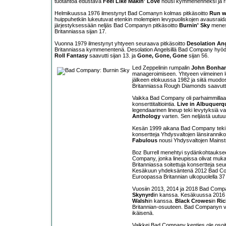
tuotantoa edustava
Feel Like Makin' Love
nousi kymmenenneksi ja 
Helmikuussa 1976 ilmestynyt Bad Comanyn kolmas pitkäsoitto
Run w
huippuhetkiin lukeutuvat etenkin molempien levypuoliskojen avausraid
järjestyksessään neljäs Bad Companyn pitkäsoitto
Burnin' Sky
menest
Britanniassa sijan 17.
Vuonna 1979 ilmestynyt yhtyeen seuraava pitkäsoitto
Desolation An
Britanniassa kymmenentenä. Desolation Angelsillä Bad Company hyödynsi
Roll Fantasy
saavutti sijan 13. ja
Gone, Gone, Gone
sijan 56.
Led Zeppelinin rumpalin
John Bonha
manageroimiseen. Yhtyeen viimeinen 
jälkeen elokuussa 1982 ja siitä muodo
Britanniassa Rough Diamonds saavutti silt
Vaikka Bad Company oli parhaimmillaan 
konserttitaltiointia.
Live in Albuquerq
legendaarinen lineup teki levytyksiä vas
Anthology
varten. Sen neljästä uutu
Kesän 1999 aikana Bad Company teki Y
konsertteja Yhdysvaltojen länsirannikol
Fabulous
nousi Yhdysvaltojen Mainstr
Boz Burrell menehtyi sydänkohtaukse
Company, jonka lineupissa olivat muka
Britanniassa soitettuja konsertteja se
Kesäkuun yhdeksäntenä 2012 Bad Compa
Euroopassa Britannian ulkopuolella 37
Vuosiin 2013, 2014 ja 2018 Bad Compan
Skynyrd
in kanssa. Kesäkuussa 2016 B
Walsh
in kanssa.
Black Crowes
in
Ri
Britannian-osuuteen. Bad Companyn v
ikäisenä.
Vaikkei Bad Company kenties ole osoi