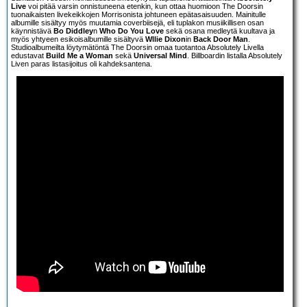
Live
voi pitää varsin onnistuneena etenkin, kun ottaa huomioon The Doorsin
tuonaikaisten livekeikkojen Morrisonista johtuneen epätasaisuuden. Mainitulle
albumille sisältyy myös muutamia coverbiisejä, eli tuplakon musiikillisen osan
käynnistävä
Bo Diddley
n
Who Do You Love
sekä osana medleytä kuultava ja
myös yhtyeen esikoisalbumille sisältyvä
Wllie Dixon
in
Back Door Man
.
Studioalbumeilta löytymätöntä The Doorsin omaa tuotantoa Absolutely Livella
edustavat
Build Me a Woman
sekä
Universal Mind
. Billboardin listalla Absolutely
Liven paras listasijoitus oli kahdeksantena.