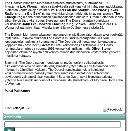
The Doorsin viimeinen Morrisonin aikainen studioalbumi, huhtikuussa 1971
ilmestynyt
L.A. Woman
tarjoaa sävellyksellisesti kuta kuinkin yhtyeen laadukkainta
tuotantoa kautta aikojen esimerkiksi
Riders on the Storm
in,
The WASP (Texas
Radio and the Big Beat)
in, wah wah-kitarointia hyödyntävän avausraitansa
The
Changeling
in sekä erinomaisen nimikappaleensa ansiosta. Oman tuotannon lisäksi
albumille sisältyy yksi cover. Bluesjuuriaan The Doors nimittäin kunnioittaa
versioimalla
John Lee Hooker
in
Crawling King Snake
n. Billboardin listalla L.A.
Woman oli parhaimmillaan yhdeksäntenä ja myös Suomessa sijalla 15.
The Doorsin Morrisonin aikaiseen tuotantoon ei sisältyne ainuttakaan aivan selkeää
täytebiisiä. Ensikosketukseni The Doorsin musiikkiin oli tarjonnut 80-luvun
loppupuolella hankittu ja kymmenestä The Doorsin ydintuotantoon lukeutuvasta
kappaleesta koostuneen
Greatest Hits
-kokoelman kasettikopio. The Doors -
rummutuksen ollessa vuonna 1991 voimakkaimmillaan myös
Oliver Stone
n
ohjaaman elokuvan myötä ehti kenties muodostua hienoinen vastareaktio yhtyeen
musiikkia kohtaan.
Sittemmin The Doorsista on muodostunut myös itselleni selkeästi eräs
aikakautensa keskeisimmästä yhdysvaltalaisyhtyeestä ja sen tuotantoon palaa
mieluusti säännöllisin väliajoin. The Doorsin studioalbumeista kolmeksi
keskeisimmäksi ovat vuosikymmenten saatossa osoittatuneet selkeimmin
psykedeelisvaikutteisin kakkosalbumi Strange Days, sekä hienoista paluuta
yhtyeen bluesjuurille merkinneet kaksi viimeistä studiolevyä, eli Morrison Hotel sekä
LA Woman.
Pertti Pulkkanen
Lukukertoja:
1382
Artistihaku