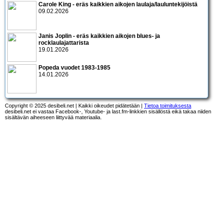
Carole King - eräs kaikkien aikojen laulaja/lauluntekijöistä
09.02.2026
Janis Joplin - eräs kaikkien aikojen blues- ja
rocklaulajattarista
19.01.2026
Popeda vuodet 1983-1985
14.01.2026
Copyright © 2025 desibeli.net | Kaikki oikeudet pidätetään |
Tietoa toimituksesta
desibeli.net ei vastaa Facebook-, Youtube- ja last.fm-linkkien sisällöstä eikä takaa niiden
sisältävän aiheeseen liittyvää materiaalia.