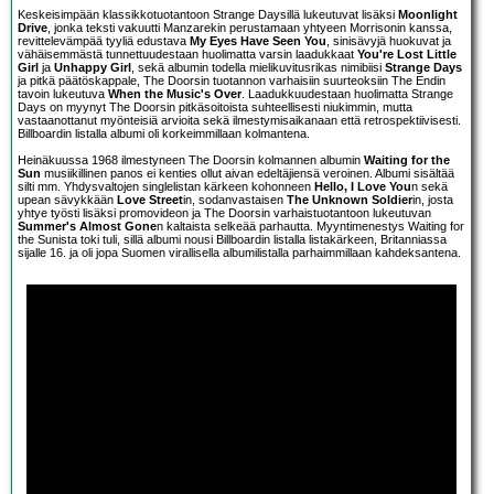
Keskeisimpään klassikkotuotantoon Strange Daysillä lukeutuvat lisäksi
Moonlight
Drive
, jonka teksti vakuutti Manzarekin perustamaan yhtyeen Morrisonin kanssa,
revittelevämpää tyyliä edustava
My Eyes Have Seen You
, sinisävyjä huokuvat ja
vähäisemmästä tunnettuudestaan huolimatta varsin laadukkaat
You're Lost Little
Girl
ja
Unhappy Girl
, sekä albumin todella mielikuvitusrikas nimibiisi
Strange Days
ja pitkä päätöskappale, The Doorsin tuotannon varhaisiin suurteoksiin The Endin
tavoin lukeutuva
When the Music's Over
. Laadukkuudestaan huolimatta Strange
Days on myynyt The Doorsin pitkäsoitoista suhteellisesti niukimmin, mutta
vastaanottanut myönteisiä arvioita sekä ilmestymisaikanaan että retrospektiivisesti.
Billboardin listalla albumi oli korkeimmillaan kolmantena.
Heinäkuussa 1968 ilmestyneen The Doorsin kolmannen albumin
Waiting for the
Sun
musiikillinen panos ei kenties ollut aivan edeltäjiensä veroinen. Albumi sisältää
silti mm. Yhdysvaltojen singlelistan kärkeen kohonneen
Hello, I Love You
n sekä
upean sävykkään
Love Street
in, sodanvastaisen
The Unknown Soldier
in, josta
yhtye työsti lisäksi promovideon ja The Doorsin varhaistuotantoon lukeutuvan
Summer's Almost Gone
n kaltaista selkeää parhautta. Myyntimenestys Waiting for
the Sunista toki tuli, sillä albumi nousi Billboardin listalla listakärkeen, Britanniassa
sijalle 16. ja oli jopa Suomen virallisella albumilistalla parhaimmillaan kahdeksantena.