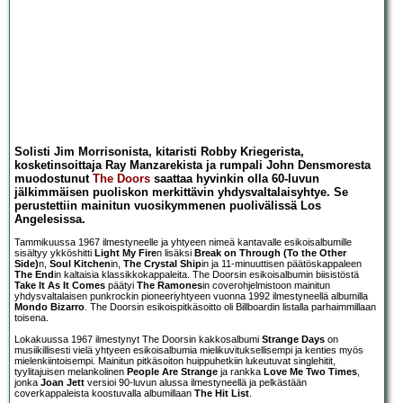
Solisti Jim Morrisonista, kitaristi Robby Kriegerista,
kosketinsoittaja Ray Manzarekista ja rumpali John Densmoresta
muodostunut
The Doors
saattaa hyvinkin olla 60-luvun
jälkimmäisen puoliskon merkittävin yhdysvaltalaisyhtye. Se
perustettiin mainitun vuosikymmenen puolivälissä Los
Angelesissa.
Tammikuussa 1967 ilmestyneelle ja yhtyeen nimeä kantavalle esikoisalbumille
sisältyy ykköshitti
Light My Fire
n lisäksi
Break on Through (To the Other
Side)
n,
Soul Kitchen
in,
The Crystal Ship
in ja 11-minuuttisen päätöskappaleen
The End
in kaltaisia klassikkokappaleita. The Doorsin esikoisalbumin biisistöstä
Take It As It Comes
päätyi
The Ramones
in coverohjelmistoon mainitun
yhdysvaltalaisen punkrockin pioneeriyhtyeen vuonna 1992 ilmestyneellä albumilla
Mondo Bizarro
. The Doorsin esikoispitkäsoitto oli Billboardin listalla parhaimmillaan
toisena.
Lokakuussa 1967 ilmestynyt The Doorsin kakkosalbumi
Strange Days
on
musiikillisesti vielä yhtyeen esikoisalbumia mielikuvituksellisempi ja kenties myös
mielenkiintoisempi. Mainitun pitkäsoiton huippuhetkiin lukeutuvat singlehitit,
tyylitajuisen melankolinen
People Are Strange
ja rankka
Love Me Two Times
,
jonka
Joan Jett
versioi 90-luvun alussa ilmestyneellä ja pelkästään
coverkappaleista koostuvalla albumillaan
The Hit List
.