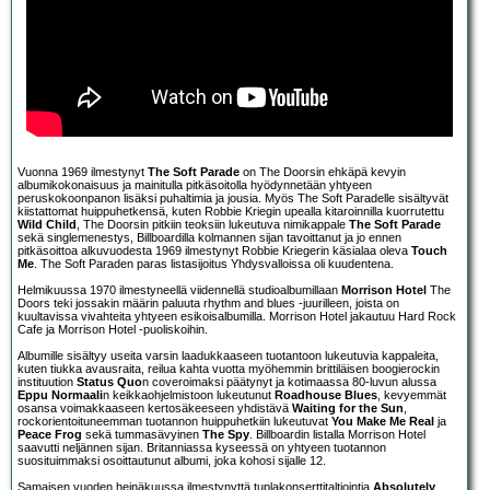
Vuonna 1969 ilmestynyt
The Soft Parade
on The Doorsin ehkäpä kevyin
albumikokonaisuus ja mainitulla pitkäsoitolla hyödynnetään yhtyeen
peruskokoonpanon lisäksi puhaltimia ja jousia. Myös The Soft Paradelle sisältyvät
kiistattomat huippuhetkensä, kuten Robbie Kriegin upealla kitaroinnilla kuorrutettu
Wild Child
, The Doorsin pitkiin teoksiin lukeutuva nimikappale
The Soft Parade
sekä singlemenestys, Billboardilla kolmannen sijan tavoittanut ja jo ennen
pitkäsoittoa alkuvuodesta 1969 ilmestynyt Robbie Kriegerin käsialaa oleva
Touch
Me
. The Soft Paraden paras listasijoitus Yhdysvalloissa oli kuudentena.
Helmikuussa 1970 ilmestyneellä viidennellä studioalbumillaan
Morrison Hotel
The
Doors teki jossakin määrin paluuta rhythm and blues -juurilleen, joista on
kuultavissa vivahteita yhtyeen esikoisalbumilla. Morrison Hotel jakautuu Hard Rock
Cafe ja Morrison Hotel -puoliskoihin.
Albumille sisältyy useita varsin laadukkaaseen tuotantoon lukeutuvia kappaleita,
kuten tiukka avausraita, reilua kahta vuotta myöhemmin brittiläisen boogierockin
instituution
Status Quo
n coveroimaksi päätynyt ja kotimaassa 80-luvun alussa
Eppu Normaali
n keikkaohjelmistoon lukeutunut
Roadhouse Blues
, kevyemmät
osansa voimakkaaseen kertosäkeeseen yhdistävä
Waiting for the Sun
,
rockorientoituneemman tuotannon huippuhetkiin lukeutuvat
You Make Me Real
ja
Peace Frog
sekä tummasävyinen
The Spy
. Billboardin listalla Morrison Hotel
saavutti neljännen sijan. Britanniassa kyseessä on yhtyeen tuotannon
suosituimmaksi osoittautunut albumi, joka kohosi sijalle 12.
Samaisen vuoden heinäkuussa ilmestynyttä tuplakonserttitaltiointia
Absolutely