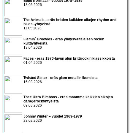
Eppu Normaali - vuodet 1978–1985
18.05.2026
The Animals - eräs brittien kaikkien aikojen rhythm and
blues -yhtyeistä
11.05.2026
Flamin´ Groovies - eräs yhdysvaltalaisen rockin
kulttiyhtyeistä
13.04.2026
Faces - eräs 1970-luvun alun brittirockin klassikkoista
01.04.2026
Twisted Sister - eräs glam metallin ikoneista
16.03.2026
Thee Ultra Bimboos - eräs maamme kaikkien aikojen
garagerockyhtyeistä
09.03.2026
Johnny Winter – vuodet 1969-1979
23.02.2026