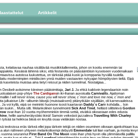
aastattelut
Artikkelit
aista, kelattavaa nauhaa sisältävää musiikkitallennetta, johon on koottu enemmän tai
aleita. Kesäisiä lähinnä siksi, että festareita on pääsääntöisin kyseiseen vuodenaikaan
ntaavissa autoissa luukutettua, on tärkeää pitää kuski ja komppania hyvällä tuulella.
dattu modernimpien minidiscien ynnä muiden vastaavien nykyajan hömpötysten tieltä. Eipä
stä kaseteista muistaa aina tietyt reissut ja niiden tunnelmat. Nostalgiaa...
n Desibeli-aviisimme kiireinen päätoimittaja,
Jari J.
Ja ehkä kaikkein legendaarisin noin
ruotsalaisen pop-yhtye
The Cardigans
in iki-ihanan auvoisalla
Carnival
illa. Ajattoman
malliin
I will never know, cause you will never show, c´mon and love me now, c´mon and
tta julkaistun Life –albumin biisejä (muistaakseni) pitänytkään sisällään, oli karnevaaleissa
Ja voi kyllä, eipä se meininki huonone isosti kaartavan
Daddy´s Car
in kohdalla... Isin
dän isukin... Mutta silti. Melankolinen tunnelmointi
Sick And Tired
, hellästi silittelevä
Gordon
row
ovat ihan 10 vuotta myöhemminkin timmiä settiä, eivätkä oikeastaan edes edusta
hine
, hellin aamuherätysbiisi ikinä! Samoin veikeästi jazzaileva
Travelling With Charley
 tylsää tai heikkoa biisiä en levyltä osaa vieläkään nostaa.
ssä teoksissa eräs tärkeä ellei jopa tärkein tekijä on niiden osuminen oikeaan ajankohtaan kuul
a alun nähneen yhtyeen melankolisempi debyytti
Emmerdale
tuli liian varhain, ja monta levy
ana vuonna seurannut
First Band On The Moon
voisi ihan yhtä hyvin olla ylimmäisellä pallilla
, mutta kun ei niin ei... Toki
Lovefool
johtotähtenään tuokin levy on lähes puhdas timantti. 