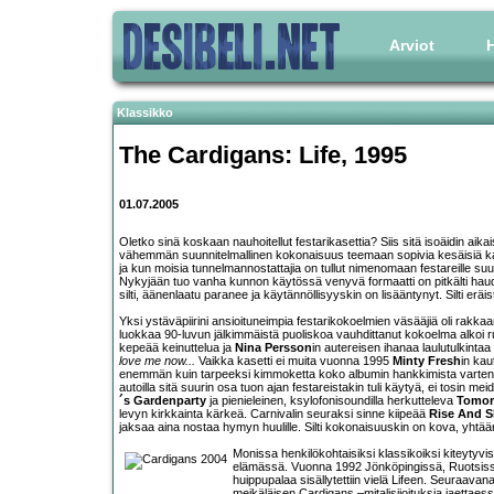
Arviot
H
Klassikko
The Cardigans
: Life, 1995
01.07.2005
Oletko sinä koskaan nauhoitellut festarikasettia? Siis sitä isoäidin aik
vähemmän suunnitelmallinen kokonaisuus teemaan sopivia kesäisiä kapp
ja kun moisia tunnelmannostattajia on tullut nimenomaan festareille suu
Nykyjään tuo vanha kunnon käytössä venyvä formaatti on pitkälti hau
silti, äänenlaatu paranee ja käytännöllisyyskin on lisääntynyt. Silti eräi
Yksi ystäväpiirini ansioituneimpia festarikokoelmien väsääjiä oli rakkaa
luokkaa 90-luvun jälkimmäistä puoliskoa vauhdittanut kokoelma alkoi 
kepeää keinuttelua ja
Nina Persson
in autereisen ihanaa laulutulkintaa 
love me now...
Vaikka kasetti ei muita vuonna 1995
Minty Fresh
in kau
enemmän kuin tarpeeksi kimmoketta koko albumin hankkimista varten. 
autoilla sitä suurin osa tuon ajan festareistakin tuli käytyä, ei tosin mei
´s Gardenparty
ja pienieleinen, ksylofonisoundilla herkutteleva
Tomor
levyn kirkkainta kärkeä. Carnivalin seuraksi sinne kiipeää
Rise And S
jaksaa aina nostaa hymyn huulille. Silti kokonaisuuskin on kova, yhtään
Monissa henkilökohtaisiksi klassikoiksi kiteytyvi
elämässä. Vuonna 1992 Jönköpingissä, Ruotsiss
huippupalaa sisällytettiin vielä Lifeen. Seuraav
meikäläisen Cardigans –mitalisijoituksia jaettaessa