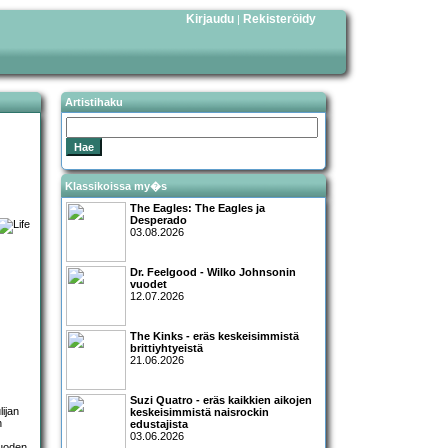
Kirjaudu
Rekisteröidy
|
Artistihaku
Klassikoissa my�s
The Eagles: The Eagles ja
Desperado
03.08.2026
Dr. Feelgood - Wilko Johnsonin
vuodet
12.07.2026
The Kinks - eräs keskeisimmistä
brittiyhtyeistä
21.06.2026
Suzi Quatro - eräs kaikkien aikojen
ijan
keskeisimmistä naisrockin
n
edustajista
03.06.2026
Vuoden