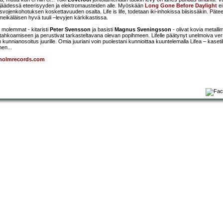
den jäädessä eteerisyyden ja elektromausteiden alle. Myöskään
Long Gone Before Daylight
ei
svojenkohotuksen koskettavuuden osalta. Life is life, todetaan iki-inhokissa biisissäkin. Pät
eikäläisen hyvä tuuli –levyjen kärkikastissa.
 molemmat - kitaristi
Peter Svensson
ja basisti
Magnus Sveningsson
- olivat kovia metallim
tahkoamiseen ja perustivat tarkasteltavana olevan popihmeen. Lifelle päätynyt unelmoiva ver
n kunnianosoitus juurille. Omia juuriani voin puolestani kunnioittaa kuuntelemalla Lifea – kasetil
en...
holmrecords.com