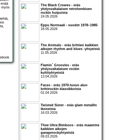
 enää
The Black Crowes - eräs
ee myös
yhdysvaltalaisen retrohenkisen
rockin huipuista
24.05.2026
iehiä,
sio
Eppu Normaali - vuodet 1978–1985
ta,
18.05.2026
The Animals - eräs brittien kaikkien
aikojen rhythm and blues -yhtyeistä
11.05.2026
Flamin´ Groovies - eräs
yhdysvaltalaisen rockin
kulttiyhtyeistä
13.04.2026
Faces - eräs 1970-luvun alun
brittirockin klassikkoista
01.04.2026
Twisted Sister - eräs glam metallin
ikoneista
16.03.2026
Thee Ultra Bimboos - eräs maamme
kaikkien aikojen
garagerockyhtyeistä
09.03.2026