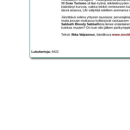
98
Gran Turismo
oli liian kylmä, leikittelevyy
kääntänyt kurssia, vaikka tekikin onnistuneen ka
tässä asiassa, Life säilyttää edelleen asemansa m
Jännittävä seikka yhtyeen taustasta: perustajista
mutta jossain mutkassa kyllästyivät raskaaseen 
Sabbath Bloody Sabbath
ista lienee eräänlaine
kuinkas muuten? On kuin olisi jälleen parikymppin
Teksti:
Ilkka Valpasvuo
, bändikuva
www.stock
Lukukertoja:
6422