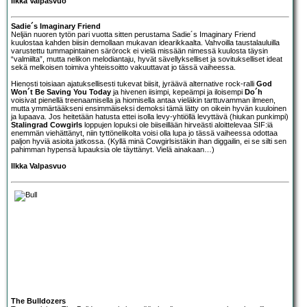
Ilkka Valpasvuo
Sadie´s Imaginary Friend
Neljän nuoren tytön pari vuotta sitten perustama
Sadie´s Imaginary Friend
kuulostaa kahden biisin demollaan mukavan idearikkaalta. Vahvoilla taustalauluilla
varustettu tummapintainen särörock ei vielä missään nimessä kuulosta täysin
“valmiilta”, mutta nelikon melodiantaju, hyvät sävellykselliset ja sovitukselliset ideat
sekä melkoisen toimiva yhteissoitto vakuuttavat jo tässä vaiheessa.
Hienosti toisiaan ajatuksellisesti tukevat biisit, jyräävä alternative rock-ralli
God
Won´t Be Saving You Today
ja hivenen iisimpi, kepeämpi ja iloisempi
Do´h
voisivat pienellä treenaamisella ja hiomisella antaa vieläkin tarttuvamman ilmeen,
mutta ymmärtääkseni ensimmäiseksi demoksi tämä lätty on oikein hyvän kuuloinen
ja lupaava. Jos heitetään hatusta ettei isolla levy-yhtiöllä levyttävä (hiukan punkimpi)
Stalingrad Cowgirls
loppujen lopuksi ole biiseillään hirveästi aloittelevaa SIF:iä
enemmän viehättänyt, niin tyttönelikolta voisi olla lupa jo tässä vaiheessa odottaa
paljon hyviä asioita jatkossa. (Kyllä minä Cowgirlsistäkin ihan diggailin, ei se silti sen
pahimman hypensä lupauksia ole täyttänyt. Vielä ainakaan…)
Ilkka Valpasvuo
The Bulldozers