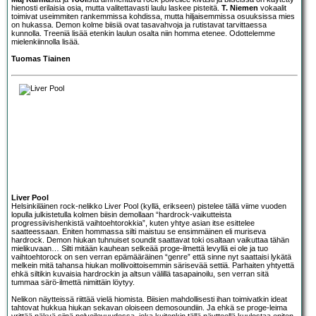
hienosti erilaisia osia, mutta valitettavasti laulu laskee pisteitä.
T. Niemen
vokaalit
toimivat useimmiten rankemmissa kohdissa, mutta hiljaisemmissa osuuksissa mies
on hukassa. Demon kolme biisiä ovat tasavahvoja ja rutistavat tarvittaessa
kunnolla. Treeniä lisää etenkin laulun osalta niin homma etenee. Odottelemme
mielenkiinnolla lisää.
Tuomas Tiainen
Liver Pool
Helsinkiläinen rock-nelikko
Liver Pool
(kyllä, erikseen) pistelee tällä viime vuoden
lopulla julkistetulla kolmen biisin demollaan “hardrock-vaikutteista
progressiivishenkistä vaihtoehtorokkia”, kuten yhtye asian itse esittelee
saatteessaan. Eniten hommassa silti maistuu se ensimmäinen eli muriseva
hardrock. Demon hiukan tuhnuiset soundit saattavat toki osaltaan vaikuttaa tähän
mielikuvaan… Silti mitään kauhean selkeää proge-ilmettä levyllä ei ole ja tuo
vaihtoehtorock on sen verran epämääräinen “genre” että sinne nyt saattaisi lykätä
melkein mitä tahansa hiukan mollivoittoisemmin särisevää settiä. Parhaiten yhtyettä
ehkä siltikin kuvaisia hardrockin ja altsun välillä tasapainoilu, sen verran sitä
tummaa särö-ilmettä nimittäin löytyy.
Nelikon näytteissä riittää vielä hiomista. Biisien mahdollisesti ihan toimivatkin ideat
tahtovat hukkua hiukan sekavan oloiseen demosoundiin. Ja ehkä se proge-leima
yrittää näkyä siinä polveilevuudessa, joka kuitenkin tällä näytteellä kuulostaa eniten