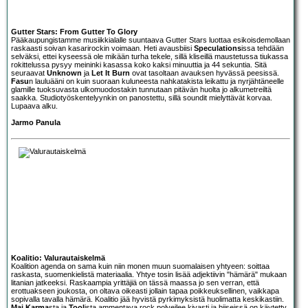
Gutter Stars: From Gutter To Glory
Pääkaupungistamme musiikkialalle suuntaava
Gutter Stars
luottaa esikoisdemollaan
raskaasti soivan kasarirockin voimaan. Heti avausbiisi
Speculations
issa tehdään
selväksi, ettei kyseessä ole mikään turha tekele, sillä kliseillä maustetussa tiukassa
rokittelussa pysyy meininki kasassa koko kaksi minuuttia ja 44 sekuntia. Sitä
seuraavat
Unknown
ja
Let It Burn
ovat tasoltaan avauksen hyvässä peesissä.
Fasu
n lauluääni on kuin suoraan kuluneesta nahkatakista leikattu ja nyrjähtäneelle
glamille tuoksuvasta ulkomuodostakin tunnutaan pitävän huolta jo alkumetreiltä
saakka. Studiotyöskentelyynkin on panostettu, sillä soundit mielyttävät korvaa.
Lupaava alku.
Jarmo Panula
Koalitio: Valurautaiskelmä
Koalitio
n agenda on sama kuin niin monen muun suomalaisen yhtyeen: soittaa
raskasta, suomenkielistä materiaalia. Yhtye tosin lisää adjektiivin "hämärä" mukaan
litanian jatkeeksi. Raskaampia yrittäjiä on tässä maassa jo sen verran, että
erottuakseen joukosta, on oltava oikeasti jollain tapaa poikkeuksellinen, vaikkapa
sopivalla tavalla hämärä. Koalitio jää hyvistä pyrkimyksistä huolimatta keskikastiin.
Maj Karma
sta ja
Tool
ista ammentava rock polveilee kivasti ja biiseissä on käytetty