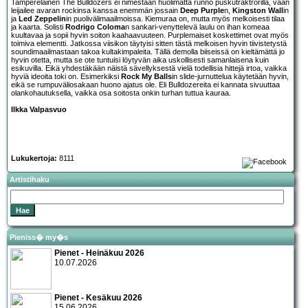
Tamperelainen
The Bulldozers
ei nimestään huolimatta runno puskutraktrorilla, vaan
leijailee avaran rockinsa kanssa enemmän jossain
Deep Purple
n,
Kingston Wall
in
ja
Led Zeppelin
in puolivälimaailmoissa. Kiemuraa on, mutta myös melkoisesti tilaa
ja kaarta. Solisti
Rodrigo Coloma
n sankari-venyttelevä laulu on ihan komeaa
kuultavaa ja sopii hyvin soiton kaahaavuuteen. Purplemaiset koskettimet ovat myös
toimiva elementti. Jatkossa viisikon täytyisi sitten tästä melkoisen hyvin tiivistetystä
soundimaailmastaan takoa kultakimpaleita. Tällä demolla biiseissä on kieltämättä jo
hyvin otetta, mutta se ote tuntuisi löytyvän aika uskollisesti samanlaisena kuin
esikuvilla. Eikä yhdestäkään näistä sävellyksestä vielä todellisia hittejä irtoa, vaikka
hyviä ideoita toki on. Esimerkiksi
Rock My Balls
in slide-jurnuttelua käytetään hyvin,
eikä se rumpuväliosakaan huono ajatus ole. Eli Bulldozereita ei kannata sivuuttaa
olankohautuksella, vaikka osa soitosta onkin turhan tuttua kauraa.
Ilkka Valpasvuo
Lukukertoja:
8111
Artistihaku
Pieniss� my�s
Pienet - Heinäkuu 2026
10.07.2026
Pienet - Kesäkuu 2026
15.06.2026