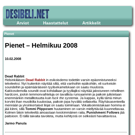
Arviot
Haastattelut
Artikkelit
Pienet
Pienet – Helmikuu 2008
10.02.2008
Dead Rabbit
Helsinkiläisen
Dead Rabbit
in esikoisdemo todettiin varsin epäonnistuneeksi
tekeleeksi. Nyt kuitenkin näyttää siltä, että vanhoihin epäkohtiin, eli surkeisiin
soundeihin ja epämääräiseen tyylisekamelskaan on saatu muutosta.
Kakkosdemolla soundit ovat kohdallaan ja tyylilajiksi näyttää jalostuneen rehellinen
hardcore, joskin temmonvaihteluja on tavallista runsaammin ja paikoin julistetaan
enemmänkin metallitotuutta kuin
fuck the systemia
. Ja kappas, kyllä tämä minun
korviini ihan musiikilta kuulostaa, paikoin jopa hyvältä sellaiselta. Räyhäsasenteella
mennään ja yksinkertaiset linjat on saatu toimimaan. Vokalisoinnistakaan homma ei
jää kiinni, sillä
Tommi Piipposen
huutaminen on varsin miellyttävää kuunneltavaa.
Kolmen biisin tekeleeltä ainoastaan keskimmäinen raita,
Punishment Follows
jää
paitsioon. Ei tällä taivaita tavoiteta, mutta kehitystä on selkeästi havaittavissa.
Jarmo Panula