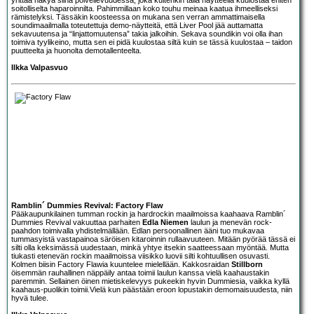
soitolliselta haparoinnilta. Pahimmillaan koko touhu meinaa kaatua ihmeelliseksi
rämistelyksi. Tässäkin koosteessa on mukana sen verran ammattimaisella
soundimaailmalla toteutettuja demo-näytteitä, että Liver Pool jää auttamatta
sekavuutensa ja “linjattomuutensa” takia jalkoihin. Sekava soundikin voi olla ihan
toimiva tyylikeino, mutta sen ei pidä kuulostaa siltä kuin se tässä kuulostaa – taidon
puutteelta ja huonolta demotallenteelta.
Ilkka Valpasvuo
Ramblin´ Dummies Revival: Factory Flaw
Pääkaupunkilainen tumman rockin ja hardrockin maailmoissa kaahaava
Ramblin´
Dummies Revival
vakuuttaa parhaiten
Edla Niemen
laulun ja menevän rock-
paahdon toimivalla yhdistelmällään. Edlan persoonallinen ääni tuo mukavaa
tummasyistä vastapainoa säröisen kitaroinnin rullaavuuteen. Mitään pyörää tässä ei
silti olla keksimässä uudestaan, minkä yhtye itsekin saatteessaan myöntää. Mutta
tiukasti etenevän rockin maailmoissa viisikko luovii silti kohtuullisen osuvasti.
Kolmen biisin Factory Flawia kuuntelee mielellään. Kakkosraidan
Stillborn
öisemmän rauhallinen näppäily antaa toimii laulun kanssa vielä kaahaustakin
paremmin. Sellainen öinen mietiskelevyys pukeekin hyvin Dummiesia, vaikka kyllä
kaahaus-puolikin toimii.Vielä kun päästään eroon lopustakin demomaisuudesta, niin
hyvä tulee.