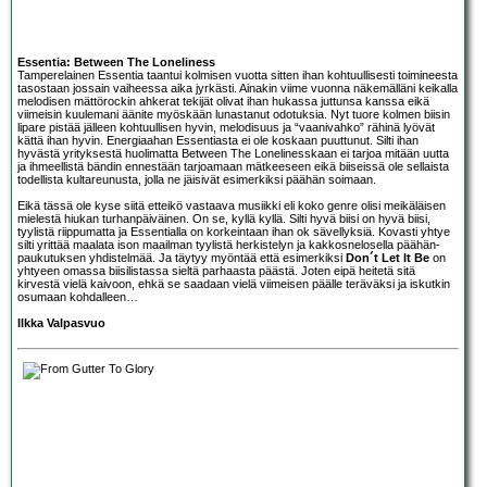
Essentia: Between The Loneliness
Tamperelainen
Essentia
taantui kolmisen vuotta sitten ihan kohtuullisesti toimineesta
tasostaan jossain vaiheessa aika jyrkästi. Ainakin viime vuonna näkemälläni keikalla
melodisen mättörockin ahkerat tekijät olivat ihan hukassa juttunsa kanssa eikä
viimeisin kuulemani äänite myöskään lunastanut odotuksia. Nyt tuore kolmen biisin
lipare pistää jälleen kohtuullisen hyvin, melodisuus ja “vaanivahko” rähinä lyövät
kättä ihan hyvin. Energiaahan Essentiasta ei ole koskaan puuttunut. Silti ihan
hyvästä yrityksestä huolimatta Between The Lonelinesskaan ei tarjoa mitään uutta
ja ihmeellistä bändin ennestään tarjoamaan mätkeeseen eikä biiseissä ole sellaista
todellista kultareunusta, jolla ne jäisivät esimerkiksi päähän soimaan.
Eikä tässä ole kyse siitä etteikö vastaava musiikki eli koko genre olisi meikäläisen
mielestä hiukan turhanpäiväinen. On se, kyllä kyllä. Silti hyvä biisi on hyvä biisi,
tyylistä riippumatta ja Essentialla on korkeintaan ihan ok sävellyksiä. Kovasti yhtye
silti yrittää maalata ison maailman tyylistä herkistelyn ja kakkosnelosella päähän-
paukutuksen yhdistelmää. Ja täytyy myöntää että esimerkiksi
Don´t Let It Be
on
yhtyeen omassa biisilistassa sieltä parhaasta päästä. Joten eipä heitetä sitä
kirvestä vielä kaivoon, ehkä se saadaan vielä viimeisen päälle teräväksi ja iskutkin
osumaan kohdalleen…
Ilkka Valpasvuo