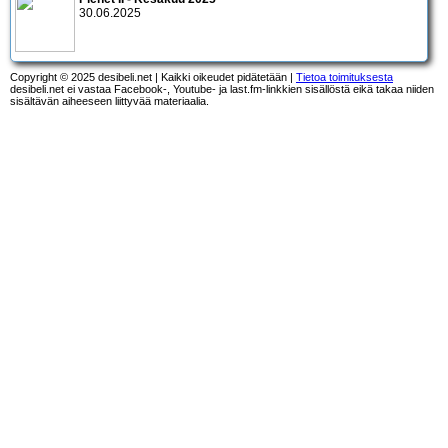
30.06.2025
Copyright © 2025 desibeli.net | Kaikki oikeudet pidätetään |
Tietoa toimituksesta
desibeli.net ei vastaa Facebook-, Youtube- ja last.fm-linkkien sisällöstä eikä takaa niiden
sisältävän aiheeseen liittyvää materiaalia.