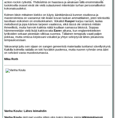
action-rockin rytkettä. Yhdistelmä on haastava ja ainakaan tällä ensimmäisellä
tuotoksella osaset eivät ole vielä sulautuneet mitenkään turhan persoonalliseksi
kokonaisuudeksi.
Kolmen biisin mittainen kiekko on käyty äänittämässä kunnon studiossa ja
masteroinnista on vastannut niin ikään kovan luokan ammattilainen, joten tekniseltä
tasoltaan esikoinen on ensiluokkainen. Vokalisti
Kasper
karjuu raa’asti, laulaa
melodisesti ja jopa kärisee tarpeen vaatiessa, eikä tässä ole sinänsä mitään
ihmeellistä, mutta harvoin kaikkia näitä kuullaan samassa biisissä. Soppaa
hämmennetään vielä lisää kakkosraita
Eave
n aikana, kun englanninkielisten
lyriikoiden sekaan pistetään silkkaa suomea. Tällainen temppuilu vaatii paljon
pokkaa, mutta omissa kirjoissani vokalisti ja yhtye selviytyvät lähes jokaisesta
tempauksestaan.
Vakavampi juttu sen sijaan on sangen geneeristä materiaalia tuottanut sävellyskynä.
Kaikilla kolmella raidalla on toki hyvätkin puolensa, mutta nuoren ryhmän oma ääni
on selvästi vasta muodostumassa.
Mika Roth
Vanha Koulu: Lähes leimahdin
Vanha Koulu
pisti pari vuotta sitten ulos kaksi demoa, joista
jälkimmäisessä