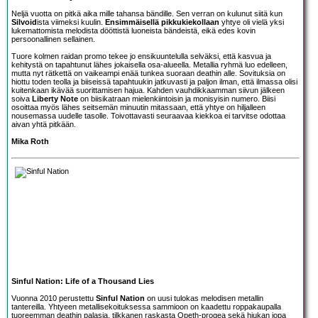
Neljä vuotta on pitkä aika mille tahansa bändille. Sen verran on kulunut siitä kun
Silvoid
ista viimeksi kuulin.
Ensimmäisellä pikkukiekollaan
yhtye oli vielä yksi
lukemattomista melodista dööttistä luoneista bändeistä, eikä edes kovin
persoonallinen sellainen.
Tuore kolmen raidan promo tekee jo ensikuuntelulla selväksi, että kasvua ja
kehitystä on tapahtunut lähes jokaisella osa-alueella. Metallia ryhmä luo edelleen,
mutta nyt rätkettä on vaikeampi enää tunkea suoraan deathin alle. Sovituksia on
hiottu toden teolla ja biiseissä tapahtuukin jatkuvasti ja paljon ilman, että ilmassa olisi
kuitenkaan ikävää suorittamisen hajua. Kahden vauhdikkaamman siivun jälkeen
soiva
Liberty Note
on biisikatraan mielenkiintoisin ja monisyisin numero. Biisi
osoittaa myös lähes seitsemän minuutin mitassaan, että yhtye on hiljalleen
nousemassa uudelle tasolle. Toivottavasti seuraavaa kiekkoa ei tarvitse odottaa
aivan yhtä pitkään.
Mika Roth
Sinful Nation: Life of a Thousand Lies
Vuonna 2010 perustettu
Sinful Nation
on uusi tulokas melodisen metallin
tantereilla. Yhtyeen metallisekoituksessa sammioon on kaadettu roppakaupalla
tuoreemman deathin palasia, tilkkanen raskasta Opeth-progea sekä hiukan jopa