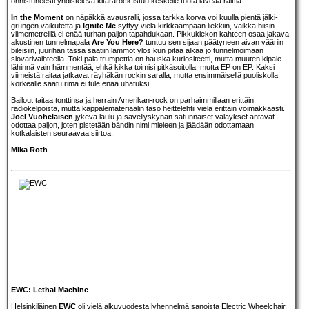
onnistuneesti yhdistelevä kitararock istuu keskelle tuota laveaa raittia.
In the Moment
on näpäkkä avausralli, jossa tarkka korva voi kuulla pientä jälki-
grungen vaikutetta ja
Ignite Me
syttyy vielä kirkkaampaan liekkiin, vaikka biisin
viimemetreillä ei enää turhan paljon tapahdukaan. Pikkukiekon kahteen osaa jakava
akustinen tunnelmapala
Are You Here?
tuntuu sen sijaan päätyneen aivan vääriin
bileisiin, juurihan tässä saatiin lämmöt ylös kun pitää alkaa jo tunnelmoimaan
slovarivaihteella. Toki pala trumpettia on hauska kuriositeetti, mutta muuten kipale
lähinnä vain hämmentää, ehkä kikka toimisi pitkäsoitolla, mutta EP on EP. Kaksi
viimeistä raitaa jatkavat räyhäkän rockin saralla, mutta ensimmäisellä puoliskolla
korkealle saatu rima ei tule enää uhatuksi.
Bailout taitaa tonttinsa ja herrain Amerikan-rock on parhaimmillaan erittäin
radiokelpoista, mutta kappalemateriaalin taso heittelehtii vielä erittäin voimakkaasti.
Joel Vuohelaisen
jykevä laulu ja sävellyskynän satunnaiset väläykset antavat
odottaa paljon, joten pistetään bändin nimi mieleen ja jäädään odottamaan
kotkalaisten seuraavaa siirtoa.
Mika Roth
EWC: Lethal Machine
Helsinkiläinen
EWC
oli vielä alkuvuodesta lyhennelmä sanoista Electric Wheelchair,