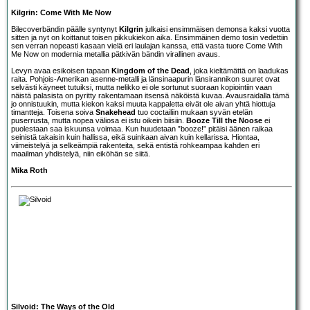
Kilgrin: Come With Me Now
Bilecoverbändin päälle syntynyt
Kilgrin
julkaisi ensimmäisen demonsa kaksi vuotta
sitten ja nyt on koittanut toisen pikkukiekon aika. Ensimmäinen demo tosin vedettiin
sen verran nopeasti kasaan vielä eri laulajan kanssa, että vasta tuore Come With
Me Now on modernia metallia pätkivän bändin virallinen avaus.
Levyn avaa esikoisen tapaan
Kingdom of the Dead
, joka kieltämättä on laadukas
raita. Pohjois-Amerikan asenne-metalli ja länsinaapurin länsirannikon suuret ovat
selvästi käyneet tutuiksi, mutta nelikko ei ole sortunut suoraan kopiointiin vaan
näistä palasista on pyritty rakentamaan itsensä näköistä kuvaa. Avausraidalla tämä
jo onnistuukin, mutta kiekon kaksi muuta kappaletta eivät ole aivan yhtä hiottuja
timantteja. Toisena soiva
Snakehead
tuo coctailiin mukaan syvän etelän
puserrusta, mutta nopea väliosa ei istu oikein biisiin.
Booze Till the Noose
ei
puolestaan saa iskuunsa voimaa. Kun huudetaan ”booze!” pitäisi äänen raikaa
seinistä takaisin kuin hallissa, eikä suinkaan aivan kuin kellarissa. Hiontaa,
viimeistelyä ja selkeämpiä rakenteita, sekä entistä rohkeampaa kahden eri
maailman yhdistelyä, niin eiköhän se siitä.
Mika Roth
Silvoid: The Ways of the Old