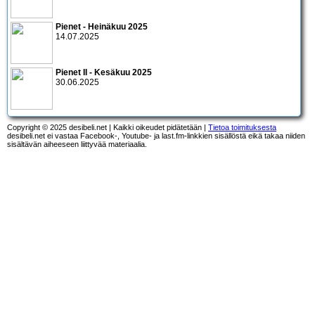
Pienet - Heinäkuu 2025
14.07.2025
Pienet II - Kesäkuu 2025
30.06.2025
Copyright © 2025 desibeli.net | Kaikki oikeudet pidätetään |
Tietoa toimituksesta
desibeli.net ei vastaa Facebook-, Youtube- ja last.fm-linkkien sisällöstä eikä takaa niiden
sisältävän aiheeseen liittyvää materiaalia.