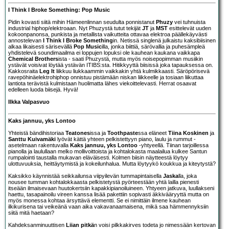
I Think I Broke Something: Pop Music
Pidin kovasti siitä mihin Hämeenlinnan seudulta ponnistanut
Phuzy
vei tuhnuista
industrial hiphop/elektroaan. Nyt Phuzystä tutut tekijät
JT
ja
MST
esittelevät uuden
kokoonpanonsa, punkista ja metallista vaikutteita ottavaa elektroa päällekäyvästi
annostelevan
I Think I Broke Something
in. Netissä singlenä julkaistu kaksibiisinen
alkaa likaisesti särisevällä
Pop Music
illa, jonka biittiä, särövallia ja puhesämpleä
yhdistelevä soundimaailma ei loppujen lopuksi ole kauhean kaukana vaikkapa
Chemical Brothers
ista - saati Phuzystä, mutta myös noisepopimman musiikin
ystävät voisivat löytää ystävän ITIBS:sta. Hitikkyyttä biisissä joka tapauksessa on.
Kakkosraita
Leg It
liikkuu liukkaammin vaikkakin yhtä kulmikkaasti. Säröpörisevä
ravepöhinäelektrohiphop onnistuu pistämään niskan liikkeelle ja tosiaan liikuttaa
lantiota terävistä kulmistaan huolimatta lähes viekoittelevasti. Herrat osaavat
edelleen luoda biisejä. Hyvä!
Ilkka Valpasvuo
Kaks jannuu, yks Lontoo
Yhteistä bändihistoriaa
Teatones
issa ja
Toothpaste
ssa eläneet
Tiina Koskinen
ja
Santtu Kuivamäki
lyövät kättä yhteen pelkistettyyn piano, laulu ja rummut -
asetelmaan rakentuvalla
Kaks jannuu, yks Lontoo
-yhtyeellä. Tiinan tarjoillessa
pianolla ja laulullaan melko mollivoittoista ja kohtalokasta maalailua kulkee Santun
rumpalointi taustalla mukavan eläväisesti. Kolmen biisin näytteestä löytyy
ulottuvuuksia, heittäytymistä ja kokeilunhalua. Mutta löytyykö koukkua ja kiteytystä?
Kaksikko käynnistää seikkailunsa viipyilevän tummapintaisella
Jaska
lla, joka
nousee tumman kohtalokkaasta pelkistetystä pyörteestään yhtä lailla pienesti
itseään ilmaisevaan huutokertsiin kapakkipianoiluineen. Yhtyeen jatkuva, luullakseni
haettu, tasapainoilu vireen kanssa lisää pakettiin sopivasti äkkivääryyttä mutta on
myös monessa kohtaa ärsyttävä elementti. Se ei nimittäin ilmene kauhean
ilkikurisena tai veikeänä vaan aika vakavanaamaisena, mikä saa hämmennyksiin
siitä mitä haetaan?
Kahdeksanminuuttisen
Liian pitkä
n voisi pilkkakirves todeta jo nimessään kertovan