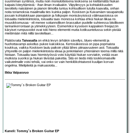
suurimman syntinsä, mutta noin moniulotteisena teoksena se kieltämättä hiukan
kaipaisi kiteyttämistä - ihan ilman irvailuakin. Viipyilevyys ja kohtalokkuuden
tavoittelu naisäänen ja pianon tiimoilta tuntuu kohtuullisen tutulta kaavalta, onhan
noita toriamoksia maailmalla ties kuinka paljon. Koskisen ja Kuivamäen tasapainoilu
jossain kohtalokkaan pianojatsin ja folkpopin monisävyisissä välimaastoissa on
toisaalta mielenkiintoista, toisaalta taas monessa kohtaa ehkä hiukan liikaa ns.
muusikkomusaa - eli menee soitannollisen brassailun puolelle suhteessa biisilliseen
tarinankerrontaan ja ytimekkyyteen. Esimerkiksi kyseisen kappaleen freejazzin
käryiset rumpusoolot ovat toki hieno elementti mutta kotikuuntelussa sekin pistää
miettimään mitä niillä tavoitellaan...
Päätösraita
Taivasalla
on ehkä levyn ärhäkin sävellys, blues-elementti ja
huohottavampi askellus pukee kaksikkoa. Kertosäkeessä on jopa popmaista
koukkua, vaikka Koskisen laulu paikoin yltää lähes piinaavuuteen asti. Toisaalta
yhtyeellä on paljon mielenkiintoista ideaa ja jonkinlainen yhtenäinen teema millä niitä
hiotaan. Toisaalta taas hiomistyössä voisi käyttää hiukan sorviakin, vetää osan
mutkista suoriksi ja hiukan tiivistää pakettia. Sitä en tiedä mitä tosikkomaiselle
vaikutelmalle voisi tehdä, vai onko se vain henkilökohtaisesti kuulijan korvan
ongelma. Mielipiteitä ja makuasioita...
Ilkka Valpasvuo
Kaneli: Tommy´s Broken Guitar EP