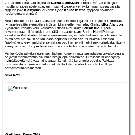
vertailukohdaksi haettiin jostain
Karkkiautomaatin
tienoilta. Mikään ei ole juuri
muuttunut sitten noiden päivien, mitä nyt toiseksi verrokiksi voisi nostaa biisistä
riippuen joko
Klamydia
n tai kenties jopa
Kollaa kestää
-tyyppisen vanhan
koulukunnan ryhmän?
Biisit onnistuvat olemaan samanaikaisesti melodisia ja miltei kömpelön kulmikkaita
rymistellessään eteenpäin säröisten kitaravallien voimalla. Kitaristi
Mika Alangon
kynäilemä, rahdun vaille kaksiminuuttinen avausraita
Laulan kivun pois
powerpoppaa, eikä purkka tartu tällä kertaa tukkaan. Basisti
Henri Peltola
n
säveltämä
Kultakala
rokkaa suomalaisemmin, eli melankolisemmin ja hitaammin,
mutta nätti biisi sekin on kaikessa popmaisuudessaan. Yli viisiminuuttiseksi
(pakko)venytetty nimibiisi ei sen sijaan osu ihan tonttiin, eikä ankkuriraidaksi jätetty
klamydiamainen
Löysä hirsi
kiristä sekään turboruuvia enää toivotulla tavalla.
Vanha Koulu askeltaa eteenpäin hiukan horjuen, mutta samalla sen taivalluksessa
on jotain mahdottoman ainutlaatuista ja jopa hellyttävää. Ei tällaisia biisejä synny
kylmällä sydämellä vaan ainoastaan lämpimällä ja rennolla otteella. Paikkaa
tähtitaivaalta on vaikea luvata, mutta kyllä tällä nyt aika korkealle katolle jo
parhaimmillaan noustaan.
Mika Roth
Worthless: Demo 2012