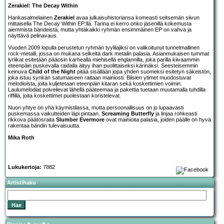
Zerakiel: The Decay Within
Hankasalmelainen
Zerakiel
avaa julkaisuhistoriansa komeasti seitsemän siivun
mittaisella The Decay Within EP:llä. Tarina ei kerro onko jäsenillä kokemusta
aiemmista bändeistä, mutta yhtäkaikki ryhmän ensimmäinen EP on vahva ja
näyttävä pelinavaus.
Vuoden 2009 lopulla perustetun ryhmän tyylilajiksi on valikoitunut tunnelmallinen
rock-metalli, jossa on mukana selkeitä dark metalin palasia. Asianmukaisen tummat
lyriikat esitetään pääosin karhealla miehisellä englannilla, joka parilla kiivaammin
eteenpäin puskevalla raidalla äityy ihan puolittaiseksi kärinäksi. Seesteisemmin
keinuva
Child of the Night
pitää sisällään jopa yhden suomeksi esitetyn säkeistön,
joka istuu synkän satumaiseen raitaan mainiosti. Biisien ytimet muodostuvat
melodioista, joita kuljetetaan eteenpäin kitaran sekä koskettimien voimin.
Laulumelodiat polveilevat lähellä pääteemaa ja pakettia tuetaan muutamalla tuhdilla
riffillä, joita koskettimet puolestaan koristelevat.
Nuori yhtye on yhä käymistilassa, mutta persoonallisuus on jo lupaavasti
puskemassa vaikutteiden läpi pintaan.
Screaming Butterfly
ja linjaa rohkeasti
rikkova päätösraita
Slumber Evermore
ovat mainioita palasia, joiden päälle on hyvä
rakentaa bändin tulevaisuutta.
Mika Roth
Lukukertoja:
7882
Artistihaku