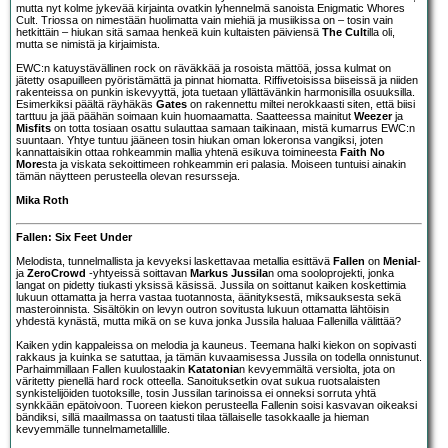
mutta nyt kolme jykevää kirjainta ovatkin lyhennelmä sanoista Enigmatic Whores
Cult. Triossa on nimestään huolimatta vain miehiä ja musiikissa on – tosin vain
hetkittäin – hiukan sitä samaa henkeä kuin kultaisten päiviensä
The Cult
illa oli,
mutta se nimistä ja kirjaimista.
EWC:n katuystävällinen rock on räväkkää ja rosoista mättöä, jossa kulmat on
jätetty osapuilleen pyöristämättä ja pinnat hiomatta. Riffivetoisissa biiseissä ja niiden
rakenteissa on punkin iskevyyttä, jota tuetaan yllättävänkin harmonisilla osuuksilla.
Esimerkiksi päältä räyhäkäs
Gates
on rakennettu miltei nerokkaasti siten, että biisi
tarttuu ja jää päähän soimaan kuin huomaamatta. Saatteessa mainitut
Weezer
ja
Misfits
on totta tosiaan osattu sulauttaa samaan taikinaan, mistä kumarrus EWC:n
suuntaan. Yhtye tuntuu jääneen tosin hiukan oman lokeronsa vangiksi, joten
kannattaisikin ottaa rohkeammin mallia yhtenä esikuva toimineesta
Faith No
More
sta ja viskata sekoittimeen rohkeammin eri palasia. Moiseen tuntuisi ainakin
tämän näytteen perusteella olevan resursseja.
Mika Roth
Fallen: Six Feet Under
Melodista, tunnelmallista ja kevyeksi laskettavaa metallia esittävä
Fallen
on
Menial
-
ja
ZeroCrowd
-yhtyeissä soittavan
Markus Jussila
n oma sooloprojekti, jonka
langat on pidetty tiukasti yksissä käsissä. Jussila on soittanut kaiken koskettimia
lukuun ottamatta ja herra vastaa tuotannosta, äänityksestä, miksauksesta sekä
masteroinnista. Sisältökin on levyn outron sovitusta lukuun ottamatta lähtöisin
yhdestä kynästä, mutta mikä on se kuva jonka Jussila haluaa Fallenilla välittää?
Kaiken ydin kappaleissa on melodia ja kauneus. Teemana halki kiekon on sopivasti
rakkaus ja kuinka se satuttaa, ja tämän kuvaamisessa Jussila on todella onnistunut.
Parhaimmillaan Fallen kuulostaakin
Katatonia
n kevyemmältä versiolta, jota on
väritetty pienellä hard rock otteella. Sanoituksetkin ovat sukua ruotsalaisten
synkistelijöiden tuotoksille, tosin Jussilan tarinoissa ei onneksi sorruta yhtä
synkkään epätoivoon. Tuoreen kiekon perusteella Fallenin soisi kasvavan oikeaksi
bändiksi, sillä maailmassa on taatusti tilaa tällaiselle tasokkaalle ja hieman
kevyemmälle tunnelmametallille.