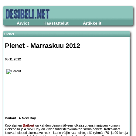
Arviot
Haastattelut
Artikkelit
Pienet
Pienet - Marraskuu 2012
05.11.2012
Bailout: A New Day
Kotkalainen
Bailout
on kahden demon jälkeen julkaissut ensimmäisen kunnon
kiekkonsa ja A New Day on viiden tuhdisti rokkaavan siivun paketti. Kotkalaiset
istuvat helposti alternative rock –laarin väljiin raameihin, sillä ryhmän 70- ja 90-lukuja