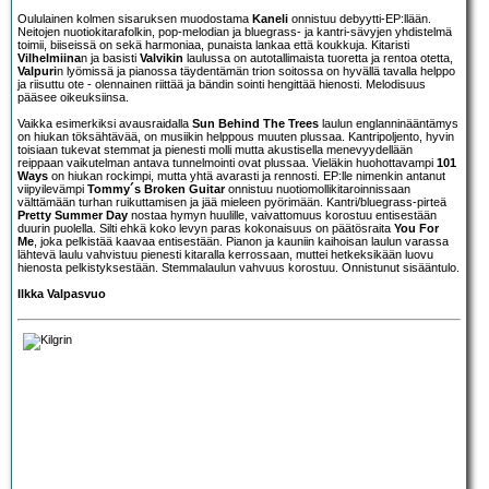
Oululainen kolmen sisaruksen muodostama
Kaneli
onnistuu debyytti-EP:llään.
Neitojen nuotiokitarafolkin, pop-melodian ja bluegrass- ja kantri-sävyjen yhdistelmä
toimii, biiseissä on sekä harmoniaa, punaista lankaa että koukkuja. Kitaristi
Vilhelmiina
n ja basisti
Valvikin
laulussa on autotallimaista tuoretta ja rentoa otetta,
Valpuri
n lyömissä ja pianossa täydentämän trion soitossa on hyvällä tavalla helppo
ja riisuttu ote - olennainen riittää ja bändin sointi hengittää hienosti. Melodisuus
pääsee oikeuksiinsa.
Vaikka esimerkiksi avausraidalla
Sun Behind The Trees
laulun englanninääntämys
on hiukan töksähtävää, on musiikin helppous muuten plussaa. Kantripoljento, hyvin
toisiaan tukevat stemmat ja pienesti molli mutta akustisella menevyydellään
reippaan vaikutelman antava tunnelmointi ovat plussaa. Vieläkin huohottavampi
101
Ways
on hiukan rockimpi, mutta yhtä avarasti ja rennosti. EP:lle nimenkin antanut
viipyilevämpi
Tommy´s Broken Guitar
onnistuu nuotiomollikitaroinnissaan
välttämään turhan ruikuttamisen ja jää mieleen pyörimään. Kantri/bluegrass-pirteä
Pretty Summer Day
nostaa hymyn huulille, vaivattomuus korostuu entisestään
duurin puolella. Silti ehkä koko levyn paras kokonaisuus on päätösraita
You For
Me
, joka pelkistää kaavaa entisestään. Pianon ja kauniin kaihoisan laulun varassa
lähtevä laulu vahvistuu pienesti kitaralla kerrossaan, muttei hetkeksikään luovu
hienosta pelkistyksestään. Stemmalaulun vahvuus korostuu. Onnistunut sisääntulo.
Ilkka Valpasvuo