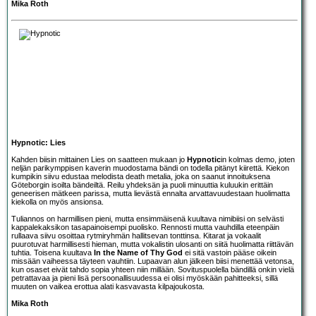
Mika Roth
Hypnotic: Lies
Kahden biisin mittainen Lies on saatteen mukaan jo
Hypnotic
in kolmas demo, joten
neljän parikymppisen kaverin muodostama bändi on todella pitänyt kiirettä. Kiekon
kumpikin siivu edustaa melodista death metalia, joka on saanut innoituksena
Göteborgin isoilta bändeiltä. Reilu yhdeksän ja puoli minuuttia kuluukin erittäin
geneerisen mätkeen parissa, mutta lievästä ennalta arvattavuudestaan huolimatta
kiekolla on myös ansionsa.
Tuliannos on harmillisen pieni, mutta ensimmäisenä kuultava nimibiisi on selvästi
kappalekaksikon tasapainoisempi puolisko. Rennosti mutta vauhdilla eteenpäin
rullaava siivu osoittaa rytmiryhmän hallitsevan tonttinsa. Kitarat ja vokaalit
puurotuvat harmillisesti hieman, mutta vokalistin ulosanti on siitä huolimatta riittävän
tuhtia. Toisena kuultava
In the Name of Thy God
ei sitä vastoin pääse oikein
missään vaiheessa täyteen vauhtiin. Lupaavan alun jälkeen biisi menettää vetonsa,
kun osaset eivät tahdo sopia yhteen niin millään. Sovituspuolella bändillä onkin vielä
petrattavaa ja pieni lisä persoonallisuudessa ei olisi myöskään pahitteeksi, sillä
muuten on vaikea erottua alati kasvavasta kilpajoukosta.
Mika Roth