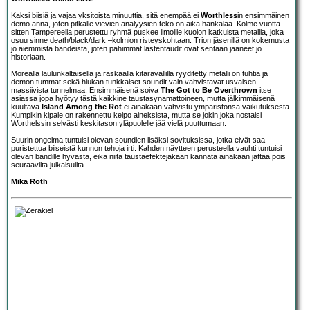
Kaksi biisiä ja vajaa yksitoista minuuttia, sitä enempää ei
Worthless
in ensimmäinen
demo anna, joten pitkälle vievien analyysien teko on aika hankalaa. Kolme vuotta
sitten Tampereella perustettu ryhmä puskee ilmoille kuolon katkuista metallia, joka
osuu sinne death/black/dark –kolmion risteyskohtaan. Trion jäsenillä on kokemusta
jo aiemmista bändeistä, joten pahimmat lastentaudit ovat sentään jääneet jo
historiaan.
Möreällä laulunkaltaisella ja raskaalla kitaravallilla ryyditetty metalli on tuhtia ja
demon tummat sekä hiukan tunkkaiset soundit vain vahvistavat usvaisen
massiivista tunnelmaa. Ensimmäisenä soiva
The Got to Be Overthrown
itse
asiassa jopa hyötyy tästä kaikkine taustasynamattoineen, mutta jälkimmäisenä
kuultava
Island Among the Rot
ei ainakaan vahvistu ympäristönsä vaikutuksesta.
Kumpikin kipale on rakennettu kelpo aineksista, mutta se jokin joka nostaisi
Worthelssin selvästi keskitason yläpuolelle jää vielä puuttumaan.
Suurin ongelma tuntuisi olevan soundien lisäksi sovituksissa, jotka eivät saa
puristettua biiseistä kunnon tehoja irti. Kahden näytteen perusteella vauhti tuntuisi
olevan bändille hyvästä, eikä niitä taustaefektejäkään kannata ainakaan jättää pois
seuraavilta julkaisuilta.
Mika Roth