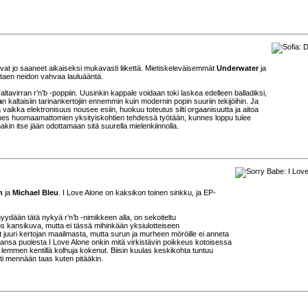
 ovat jo saaneet aikaiseksi mukavasti liikettä. Mietiskeleväisemmät
Underwater
ja
ostaen neidon vahvaa lauluääntä.
avirran r’n’b -poppiin. Uusinkin kappale voidaan toki laskea edelleen balladiksi,
a
n kaltaisiin tarinankertojiin ennemmin kuin modernin popin suuriin tekijöihin. Ja
vaikka elektronisuus nousee esiin, huokuu toteutus silti orgaanisuutta ja aitoa
, lähes huomaamattomien yksityiskohtien tehdessä työtään, kunnes loppu tulee
nakin itse jään odottamaan sitä suurella mielenkiinnolla.
n
ja
Michael Bleu
. I Love Alone on kaksikon toinen sinkku, ja EP-
ydään tätä nykyä r’n’b -nimikkeen alla, on sekoiteltu
ös kansikuva, mutta ei tässä mihinkään yksiulotteiseen
t juuri kertojan maailmasta, mutta surun ja murheen möröille ei anneta
mansa puolesta I Love Alone onkin mitä virkistävin poikkeus kotoisessa
lemmen kentillä kolhuja kokenut. Biisin kuulas keskikohta tuntuu
ti mennään taas kuten pitääkin.