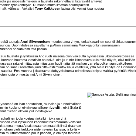
 jää nopeasti mieleen ja taustalla rakennettavat kitaravallit antavat
miryhmänkin työskentelylle. Runsaan mutta ilmavan soundipaketin
alki väliosan. Vokalisti
Tony Kaikkosen
laulua olisi voinut jopa nostaa
 sekä tuottaja
Antti Silvennoisen
muodostama yhtye, jonka kasarinen soundi tihkuu suurte
undia. Duon yhdessä säveltämä ja Ahon sanoittama Minkkejä onkin suoranainen
iikkahoi on vahvasti tätä päivää.
suu taustalla ja lyriikoissa Aho ruotii naisena olon vaikeutta nykyisessä ulkonäkövetoisessa
orvaan huutama viestihän on selvä: olet juuri niin kiinnostava kuin miltä näytät, eikä millään
 kasvava raita ei mittavasta mitastaan huolimatta jää matkan varrella polkemaan paikoilleen.
n saatu sovitettua juuri riittävästi muutoksia ja vaihtelua, jotta biisin kehitys on luonnolline
n saakka. Ensi vuonna julkaistavaa debyyttialbumia odotellessa kelpaa vaikka pyörittää Minkk
tuotannosta on vastannut Antti Silvennoinen.
 kyseessä on ihan seesteinen, rauhaisa ja tunnelmallinen
iemmin kuulunut ei-niin-rauhalliseen
Lordi
in, eikä
Stala &
illut miehen olevan joulunostalgikko.
uhallinen joulu koetaan joksikin, joka on yhä
, kunhan vain lapsuuden kadonnut taikamaailma voitaisiin
ulukautena, mutta Astala osaa rakentaa biisiinsä draaman
t, ollaan vielä tarkkoja niiden synien kanssa, ja kyllä –
 tiensä muuttumattoman polun päähän, ja ehkäpä tahtoisin