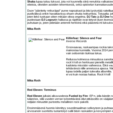
Shaka
lupaa tuttuu luksust, jota voi kuunnella siinä nenukkia valkais
otteista, oikeiden asioiden tekemisestä, sekä opiskelun kannattavuudes
Duon ”päivitetty retkuräppi” puree napsakasti ja biisi jyskyttää raiteil
puolivälissä onkin havaittavissa ohuen ohutta notkumista. Toisaalta: joku
joten liekö tuokaan sitten mikään oikea ongelma.
DJ Tatc
ja
DJ Dee
hoi
puolestaan
DJ Logout
in hallussa ja räpithän ovat tietysti duon itsen
puhutaan jo, joten pidetään antennit herkkinä eikä päästetä irti luksuks
Mika Roth
Killinfear: Silence and Fear
Inverse Records
Groovaavaa, raskaampaa rockia tak
mainostaa kunnialla. Vuonna 2014 perus
vain seitsemän tiukkaa lukua.
Reilussa kolmessa minuutissa sanottava
rock’n’roll on herkkuasi pienellä metall
kadoteta missään vaiheessa. Eikä vauhti
tehtävänsä niille annetussa ajassa. N
lupaa todella paljon tulevalta albumilta.
ei voi kuin nostaa hattua. Rock’n’roll!
Mika Roth
Red Eleven: Terminus
Red Eleven
julkaisi alkuvuodesta
Fueled by Fire
-EP:n, jolla bändin r
tuliannos, sillä vuoden verran työstettävänä ollut pitkäsoitto on vää
neljään minuuttiin puristettu metallinen rock-paketti.
Ensimmäisenä huomio kiinnittyy soundimaailman selkeyteen ja puhtaaseen
arvosanoin suoritettu tuotantotyö sallii biisin raskaiden ja kevyempien