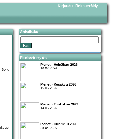
Kirjaudu
Rekisteröidy
|
Artistihaku
Pieniss� my�s
Pienet - Heinäkuu 2026
10.07.2026
Pienet - Kesäkuu 2026
15.06.2026
Pienet - Toukokuu 2026
14.05.2026
Pienet - Huhtikuu 2026
28.04.2026