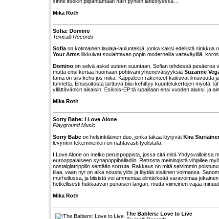
sinne itsekin piipahtamaan näin pyhien lähestyessä…
Mika Roth
Sofia: Domino
Texicalli Records
Sofia
on kotimainen laulaja-lauluntekijä, jonka kaksi edellistä sinkkua
Your Arms
liikkuivat soulahtavan popin moderneilla valtaväylillä, kor
Domino
on selvä askel uuteen suuntaan, Sofian tehdessä pesäeroa valt
mutta ensi kertaa huomaan pohtivani yhteneväisyyksiä
Suzanne Veg
tämä on siis kehu jos mikä. Kappaleen rakenteet kaikuvat ilmavuutta ja 
tunnetta. Ensisoitosta tarttuva biisi kehittyy kuuntelukertojen myötä
yllättävänkin aikaisin. Esikois-EP:tä lupaillaan ensi vuoden aluksi, ja ai
Mika Roth
Sorry Babe: I Love Alone
Playground Music
Sorry Babe
on helsinkiläinen duo, jonka takaa löytyvät
Kira Siuriaine
levynkin tekeminenkin on nähtävästi työlistalla.
I Love Alone on melko peruspoppista, jossa sitä mitä Yhdysvalloissa my
eurooppalaiseen synapoppiballadiin. Retrosta meiningistä vihjailee my
nostalgiatrippiiin sentään sorruta. Rakkaus on mitä selvimmin poistunu
tilaa, vaan nyt on aika nousta ylös ja löytää sisäinen voimansa. Sano
murheilussa, ja biisistä voi ammentaa elintärkeää varavoimaa jokainen 
hetkellisesti hukkaavan punaisen langan, mutta viimeinen vajaa minuut
Mika Roth
The Bablers: Love to Live