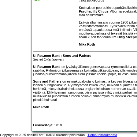
Texicalli Records
Kotimaisen poprockin superbändiksikin 
Psychadilly Circus
. Albumia edeltäväk
mitä selvimmäksi.
Esikoisalbuminsa jo vuonna 1980 julkai
vastustamattomasti. Lyriikoiden tarina
on tässä tapauksessa mitä intiimein. V
muuttuvat perkussiot tekevät biisistä vi
aivan kuten fab fourin
I’m Only Sleepi
Mika Roth
U. Pasanen Band: Sons and Fathers
Secret Entertainment
U. Pasanen Band
on jyväskyläläinen genrevapaata rytmimusiikkia esit
saakka. Ryhmä on julkaisemassa kolmatta pitkäsoittoaan, jolla vuo
junansa puksuttamaan jälleen siellä jossain rockin, popin, bluesin, 
Sons and Fathers
on esimakupaloista jo kolmas, ja kevyen bluesahtav
lännen auringonlaskua. Rytmiryhmän letkeä veto, mukaan sujautetut torvet
herkkinä, miesvokalistin hoitaessa englanninkielisen kerronnan tavall
välitöntä. Eli lyhyemmin sanottuna: biisin parissa viihtyy mitä parhaimmi
musiikkiinsa puhallettua tunteen paloa? Pinnat myös muheviksi leivotui
pisteitä huimasti.
Mika Roth
Lukukertoja:
5818
Copyright © 2025 desibeli.net | Kaikki oikeudet pidätetään |
Tietoa toimituksesta