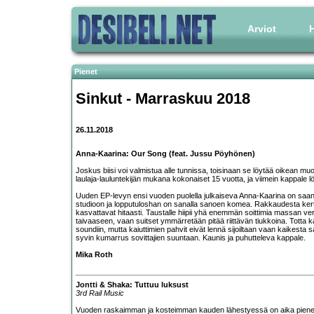
Arviot
H
Pienet
Sinkut - Marraskuu 2018
26.11.2018
Anna-Kaarina: Our Song (feat. Jussu Pöyhönen)
Joskus biisi voi valmistua alle tunnissa, toisinaan se löytää oikean m
laulaja-lauluntekijän mukana kokonaiset 15 vuotta, ja viimein kappale 
Uuden EP-levyn ensi vuoden puolella julkaiseva Anna-Kaarina on sa
studioon ja lopputuloshan on sanalla sanoen komea. Rakkaudesta kertova 
kasvattavat hitaasti. Taustalle hiipii yhä enemmän soittimia massan ve
taivaaseen, vaan suitset ymmärretään pitää riittävän tiukkoina. Tott
soundiin, mutta kaiuttimien pahvit eivät lennä sijoiltaan vaan kaikesta s
syvin kumarrus sovittajien suuntaan. Kaunis ja puhutteleva kappale.
Mika Roth
Jontti & Shaka: Tuttuu luksust
3rd Rail Music
Vuoden raskaimman ja kosteimman kauden lähestyessä on aika pienell