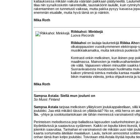
kattauksessa mikään vaikuta väärään paikkaan päätyneeltä. Laulumelodia
tilaa niin syna/kosketin rakenteluille, taustaköörin laululle, kuin ryt
rakentaminen on tunnetusti vaikeaa, mutta pakka pysyy kasassa jopa h
enemmän etualalle, mutta hyvä tämä on jo näinkin.
Mika Roth
Riikkahoi: Minkkejä
Luova Records
Riikkahoi
on laulaja-lauluntekijä
Riikka Aho
n
olkatoppausten vuosikymmenen elektropop-so
musiikkiaikamatka, mutta tekstinsä puolesta R
Kontrasti onkin melkoinen, kun iloinen pop pok
maailmassa. Mainosten ja mielikuvaihanteiden k
ole väliä. Vajaaseen viiteen minuuttiin saakka
Suoraviivaisesta muodostaan huolimatta mukaan o
kaiken ytimenä toimiva melodia kantaa maalii
biisin mainiota videota, jonka ohjauksesta ja 
Mika Roth
Sampsa Astala: Siellä mun jouluni on
So Music Finland
Sampsa Astala
tarjoaa melkoisen yllätyksen joulukappaleellaan, sillä
joulubiisi. Jaa että mikäkö tässä on yllättävää? No se, että herra on a
So.
-yhtye ja soolotuotantokaan ole tähän mennessä varsinaisesti vihja
Perinteisen melodisessa pop-balladissa lapsuuden sadunhohtoinen ja ra
löydettävissä ja saatavissa sydämeen. Kaikki on lopulta kiinni itsestä
jotenkin saavuttaa. Tarinahan ei varsinaisesti ole mikään uusi näin jo
kaarta sortumatta äitelään maalailuun. Laulu, tarkoin annostetut soittime
onhan tämä ihan kelpo joulubiisi. Toivotaan että Astala löytää lopulta