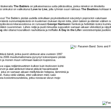
tituleerattu
The Bablers
on julkaisemassa uutta pitkäsoittoa, jonka nimeksi on ilmoitettu
si sinkuksi on valikoitunut
Love to Live
, jolla ryhmän suuri rakkaus
The Beatles
ia kohtaan 
ssut The Bablers pistää uudella sinkullaan psykedeelisesti sävytetyn poprockin valumaan
 eräästä sunnuntaipäivästä on kuuleman mukaan täysin totta, joten taiteen ja elämän välinen 
iipyilevässä kitarasoolossa on runsaasti
George Harrison
in henkeä ja hetkittäin isoksi kumin
eläkin suuremman. Lähes neljä ja puoli minuuttia sujuvatkin samaan aikaan vikkelästi ja viipyil
ng
olisi ottanut kourallisen rauhoittavia ja treffailisi
A Day in the Life
n seesteisempää puolisk
tävä bändi, jonka juuret ulottuvat aina vuoteen 1997
desta 2006 muuttumattomana pysynyt kokoonpano pistää
soulin ja monen muun vehmaan laakson kupeessa.
a vajaa neljäminuuttinen kulkee kuin itsekseen kohti
 ja alati aktiiviset kitarat pitävät havaintoaistit
a, joka on samaan aikaan miellyttävän helppoa, lämmintä ja
n. Kuka vielä väittää, ettei valkoinen mies saisi
sta kosketinsoundeista, jotka nostavat siivun mojo-