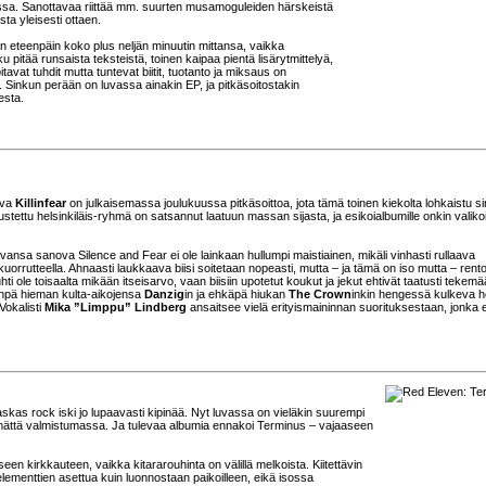
tessa. Sanottavaa riittää mm. suurten musamoguleiden härskeistä
ta yleisesti ottaen.
laan eteenpäin koko plus neljän minuutin mittansa, vaikka
 pitää runsaista teksteistä, toinen kaipaa pientä lisärytmittelyä,
tavat tuhdit mutta tuntevat biitit, tuotanto ja miksaus on
sä. Sinkun perään on luvassa ainakin EP, ja pitkäsoitostakin
esta.
ova
Killinfear
on julkaisemassa joulukuussa pitkäsoittoa, jota tämä toinen kiekolta lohkaistu s
tettu helsinkiläis-ryhmä on satsannut laatuun massan sijasta, ja esikoialbumille onkin valiko
nsa sanova Silence and Fear ei ole lainkaan hullumpi maistiainen, mikäli vinhasti rullaava
ikuorrutteella. Ahnaasti laukkaava biisi soitetaan nopeasti, mutta – ja tämä on iso mutta – rento
 ole toisaalta mikään itseisarvo, vaan biisiin upotetut koukut ja jekut ehtivät taatusti tekem
iinpä hieman kulta-aikojensa
Danzig
in ja ehkäpä hiukan
The Crown
inkin hengessä kulkeva h
 Vokalisti
Mika ”Limppu” Lindberg
ansaitsee vielä erityismaininnan suorituksestaan, jonka
askas rock iski jo lupaavasti kipinää. Nyt luvassa on vieläkin suurempi
jäämättä valmistumassa. Ja tulevaa albumia ennakoi Terminus – vajaaseen
 kirkkauteen, vaikka kitararouhinta on välillä melkoista. Kiitettävin
 elementtien asettua kuin luonnostaan paikoilleen, eikä isossa