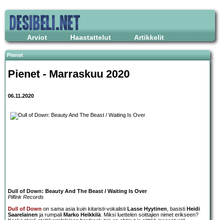
Arviot
Haastattelut
Artikkelit
Pienet
Pienet - Marraskuu 2020
06.11.2020
Dull of Down: Beauty And The Beast / Waiting Is Over
Pilfink Records
Dull of Down
on sama asia kuin kitaristi-vokalisti
Lasse Hyytinen
, basisti
Heidi
Saarelainen
ja rumpali
Marko Heikkilä
. Miksi luettelen soittajien nimet erikseen?