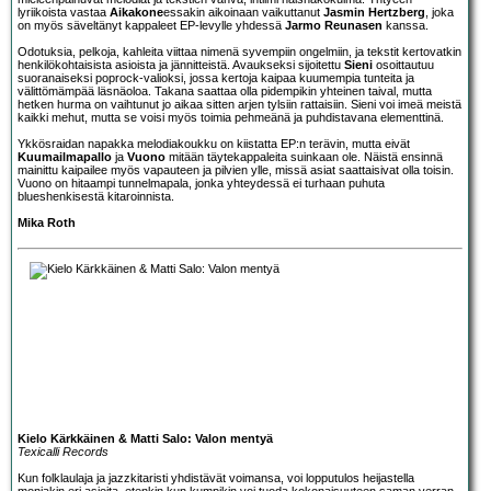
lyriikoista vastaa
Aikakone
essakin aikoinaan vaikuttanut
Jasmin Hertzberg
, joka
on myös säveltänyt kappaleet EP-levylle yhdessä
Jarmo Reunasen
kanssa.
Odotuksia, pelkoja, kahleita viittaa nimenä syvempiin ongelmiin, ja tekstit kertovatkin
henkilökohtaisista asioista ja jännitteistä. Avaukseksi sijoitettu
Sieni
osoittautuu
suoranaiseksi poprock-valioksi, jossa kertoja kaipaa kuumempia tunteita ja
välittömämpää läsnäoloa. Takana saattaa olla pidempikin yhteinen taival, mutta
hetken hurma on vaihtunut jo aikaa sitten arjen tylsiin rattaisiin. Sieni voi imeä meistä
kaikki mehut, mutta se voisi myös toimia pehmeänä ja puhdistavana elementtinä.
Ykkösraidan napakka melodiakoukku on kiistatta EP:n terävin, mutta eivät
Kuumailmapallo
ja
Vuono
mitään täytekappaleita suinkaan ole. Näistä ensinnä
mainittu kaipailee myös vapauteen ja pilvien ylle, missä asiat saattaisivat olla toisin.
Vuono on hitaampi tunnelmapala, jonka yhteydessä ei turhaan puhuta
blueshenkisestä kitaroinnista.
Mika Roth
Kielo Kärkkäinen & Matti Salo: Valon mentyä
Texicalli Records
Kun folklaulaja ja jazzkitaristi yhdistävät voimansa, voi lopputulos heijastella
moniakin eri asioita, etenkin kun kumpikin voi tuoda kokonaisuuteen saman verran