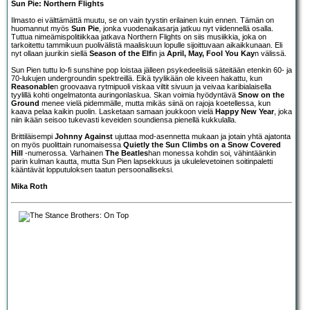
Sun Pie: Northern Flights
Ilmasto ei välttämättä muutu, se on vain tyystin erilainen kuin ennen. Tämän on
huomannut myös
Sun Pie
, jonka vuodenaikasarja jatkuu nyt viidennellä osalla.
Tuttua nimeämispolitiikkaa jatkava Northern Flights on siis musiikkia, joka on
tarkoitettu tammikuun puolivälistä maaliskuun lopulle sijoittuvaan aikaikkunaan. Eli
nyt ollaan juurikin siellä
Season of the Elf
in ja
April, May, Fool You Kay
n välissä.
Sun Pien tuttu lo-fi sunshine pop loistaa jälleen psykedeelisiä säteitään etenkin 60- ja
70-lukujen undergroundin spektreillä. Eikä tyylikään ole kiveen hakattu, kun
Reasonable
n groovaava rytmipuoli viskaa viltit sivuun ja veivaa karibialaisella
tyylillä kohti ongelmatonta auringonlaskua. Skan voimia hyödyntävä
Snow on the
Ground
menee vielä pidemmälle, mutta mikäs siinä on rajoja koetellessa, kun
kaava pelaa kaikin puolin. Lasketaan samaan joukkoon vielä
Happy New Year
, joka
niin ikään seisoo tukevasti keveiden soundiensa pienellä kukkulalla.
Brittiläisempi
Johnny Against
ujuttaa mod-asennetta mukaan ja jotain yhtä ajatonta
on myös puolittain runomaisessa
Quietly the Sun Climbs on a Snow Covered
Hill
-numerossa. Varhainen
The Beatles
han monessa kohdin soi, vähintäänkin
parin kulman kautta, mutta Sun Pien lapsekkuus ja ukulelevetoinen soitinpaletti
kääntävät lopputuloksen taatun persoonalliseksi.
Mika Roth