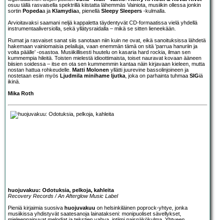
osuu tällä rasvaisella spektrillä kiistatta lähemmäs Vainiota, musiikin ollessa jonkin
sortin
Popeda
a ja
Klamydia
a, pienellä
Sleepy Sleepers
-kulmalla.
Arvioitavaksi saamani neljä kappaletta täydentyvät CD-formaatissa vielä yhdellä
instrumentaaliversiolla, sekä yllätysraidalla – mikä se sitten lieneekään.
Rumat ja rasvaiset sanat siis sanotaan niin kuin ne ovat, eikä sanoituksissa lähdetä
hakemaan vainiomaisia pelailuja, vaan enemmän tämä on sitä ’parrua hanuriin ja
voita päälle’ -osastoa. Musiikillisesti huutelu on kasaria hard rockia, ilman sen
kummempia hileitä. Toisten mielestä idioottimaista, toiset nauravat kovaan ääneen
biisien soidessa – itse en ota sen kummemmin kantaa näin kirjavaan kieleen, mutta
nostan hattua rohkeudelle.
Matti Molonen
yllätti juurevine bassolinjoineen ja
nostetaan esiin myös
Ljudmila minihame ljutka
, joka on parhainta tuhmaa
SIG
iä
ikinä.
Mika Roth
huojuvakuu: Odotuksia, pelkoja, kahleita
Recovery Records / An Afterglow Music Label
Pieniä kirjaimia suosiva
huojuvakuu
on helsinkiläinen poprock-yhtye, jonka
musiikissa yhdistyvät saatesanoja lainatakseni: monipuoliset sävellykset,
mieleenpainuvat melodiat ja tekstien vahva, intiimi naisnäkökulma. Yhtyeen