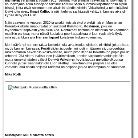
Mannerla
sai alkunsa vuoden 2017 tienoilla, kun projektin säveltäjänä, sovittajana,
nauhoittajana sekä tuottajana toiminut
Tommi Sarin
huomasi kirjoittaneensa nipun
biisejä, jotka eivät sopineet tuon aikaisiin bändikuvioihin. Vokalistiksi ja tekstittäjäksi
löytyi tuttu mies,
Ilmari Kallio
, ja näin kehitys sai hitaasti kehittyä, kunnes aika oli
kypsä debyytti-EP:lle.
Näin saavumme vuoteen 2020 ja ainakin toistaiseksi projektimaisen Mannerlan
Korento-kiekolle rumpuraidat on soittanut
Kimmo K. Koskinen
, joka on
täydentävät sopivasti ydinkaksikkoa. Nähtävästi herroilla on historiaa raskaamman
musiikin parissa, mutta näistä kuulaista pop-kappaleista ei juuri rypistelyä löydy,
mitä nyt ankkuriraita
Hansan lapset
kolistelee hiukan kovemmin.
Merkittävämpi numero taitaa kuitenkin olla avaukseksi sijoitettu nimibiisi, joka toistuu
myös kannen kuvassa. Peräti viiden ja puolen minuutin mittainen siivu progehtaa
raskaammalla askeleella keskivaiheilla, mutta pitää itsensä folkahtavan popin polulla
urheasti.
Jää
vie rauhallisuuden jo äärimmilleen, kenties tarpeettomankin pitkälle,
mutta onneksi näiden välistä löytyvä
Valkoinen luola
luottaa melodiakulkuunsa
kunnolla ja biisi saattaakin olla EP:n yllättäjä. Toivotaan että projekti saa elää
vastakin, sillä näistä neljästä raidasta on helppoa jatkaa useampaan eri suuntaan.
Mika Roth
Mustajoki: Kuusi vuotta sitten