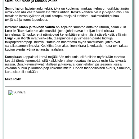
Sumuhai: Maan ja taivaan väliltä
Sumuhai
on laulaja-lauluntekijä, joka on kuuleman mukaan tehnyt musiikkia tämän
nimikkeen alla vasta vuodesta 2020 lähtien. Koska kahden biisin ja vajaan minuutin
mittaisen intron kylkeen ei juuri tietopaketteja ollut nidottu, sai musiikki puhua
tekijänsä ja itsensä puolesta.
Introraita
Maan ja taivaan väliltä
on sopivan suuntaa antavaa utuilua, aivan kuin
Lost in Translation
in alkumusiikit, jotka johdattavat kuulijan kohti oikeaa
tunnelmaa. En usko, että nämä ovat kenenkään ensimmäisiä sävellyksiä, sillä niin
Lyijy
kuin
Kortti
ovat viehkeitä, tasapainoisia ja viimeisen päälle hiottuja
folkpop/dreampop -helmiä. Hattua on nostettava myös sovituksille, jotka ovat
sanalla sanoen ilmavia. Keskiössä on akustinen kitara ja vokaalit, mutta toki takaa
kuuluu pientä rytmiä ja taustamaalailuja.
Kumpikaan kappale ei kestä neljääkään minuuttia, eikä niiden myöskään tarvitse
kestää tämän enempää, sillä kaikki olennainen osataan jo tuoda esiin käytetyssä
ajassa. Biisit käynnistyvät hiljalleen ja kasvavat omin ehdoin pisteeseen, jossa
voidaan puhua jo kunnon pop-rakennelmista. Upean tasapainoinen avaus, Sumuhai,
kuka sitten lienetkään.
Mika Roth