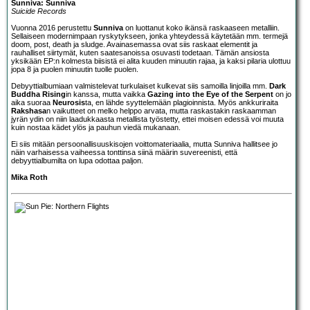
Sunniva: Sunniva
Suicide Records
Vuonna 2016 perustettu
Sunniva
on luottanut koko ikänsä raskaaseen metalliin.
Sellaiseen modernimpaan ryskytykseen, jonka yhteydessä käytetään mm. termejä
doom, post, death ja sludge. Avainasemassa ovat siis raskaat elementit ja
rauhalliset siirtymät, kuten saatesanoissa osuvasti todetaan. Tämän ansiosta
yksikään EP:n kolmesta biisistä ei alita kuuden minuutin rajaa, ja kaksi pilaria ulottuu
jopa 8 ja puolen minuutin tuolle puolen.
Debyyttialbumiaan valmistelevat turkulaiset kulkevat siis samoilla linjoilla mm.
Dark
Buddha Rising
in kanssa, mutta vaikka
Gazing into the Eye of the Serpent
on jo
aika suoraa
Neurosis
ta, en lähde syyttelemään plagioinnista. Myös ankkuriraita
Rakshasa
n vaikutteet on melko helppo arvata, mutta raskastakin raskaamman
jyrän ydin on niin laadukkaasta metallista työstetty, ettei moisen edessä voi muuta
kuin nostaa kädet ylös ja pauhun viedä mukanaan.
Ei siis mitään persoonallisuuskisojen voittomateriaalia, mutta Sunniva hallitsee jo
näin varhaisessa vaiheessa tonttinsa siinä määrin suvereenisti, että
debyyttialbumilta on lupa odottaa paljon.
Mika Roth