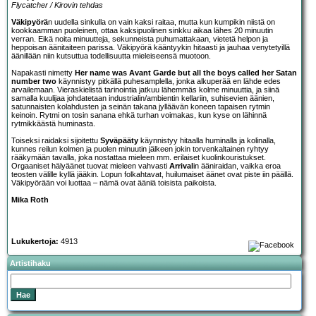
Flycatcher / Kirovin tehdas
Väkipyörä
n uudella sinkulla on vain kaksi raitaa, mutta kun kumpikin niistä on
kookkaamman puoleinen, ottaa kaksipuolinen sinkku aikaa lähes 20 minuutin
verran. Eikä noita minuutteja, sekunneista puhumattakaan, vietetä helpon ja
heppoisan äänitaiteen parissa. Väkipyörä kääntyykin hitaasti ja jauhaa venytetyillä
äänillään niin kutsuttua todellisuutta mieleiseensä muotoon.
Napakasti nimetty
Her name was Avant Garde but all the boys called her Satan
number two
käynnistyy pitkällä puhesamplella, jonka alkuperää en lähde edes
arvailemaan. Vieraskielistä tarinointia jatkuu lähemmäs kolme minuuttia, ja siinä
samalla kuulijaa johdatetaan industrialin/ambientin kellariin, suhisevien äänien,
satunnaisten kolahdusten ja seinän takana jylläävän koneen tapaisen rytmin
keinoin. Rytmi on tosin sanana ehkä turhan voimakas, kun kyse on lähinnä
rytmikkäästä huminasta.
Toiseksi raidaksi sijoitettu
Syväpääty
käynnistyy hitaalla huminalla ja kolinalla,
kunnes reilun kolmen ja puolen minuutin jälkeen jokin torvenkaltainen ryhtyy
rääkymään tavalla, joka nostattaa mieleen mm. erilaiset kuolinkouristukset.
Orgaaniset hälyäänet tuovat mieleen vahvasti
Arrival
in ääniraidan, vaikka eroa
teosten välille kyllä jääkin. Lopun folkahtavat, huilumaiset äänet ovat piste iin päällä.
Väkipyörään voi luottaa – nämä ovat ääniä toisista paikoista.
Mika Roth
Lukukertoja:
4913
Artistihaku