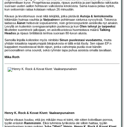
pohjimmiltaan kyse. Progehtavaa poppia, ripaus punkkia ja pari lapiollista raikkautta
suoraan uuden aallon hohtavan valkoisista kinoksista. Sama kaava pelaa nytkin,
kun seitsemän raitaa kolataan reiluun 26 minuuttiin.
Kiivaus ja levottomuus ovat niitä tekijöitä, jotka pistävät
Autoja & lentokoneita
kiitämään huimaa vauhtia ja
Varjoaine
en pohtimaan sielunsa syvyyksiä. Toisessa
laidassa
Äänet
helisevät sopuisammin, noin grönroospunktin asteikolla nyt ainakin.
Levyllä on kuitenkin svengaavampikin puolensa ja kun
Olen tehnyt jo tarpeeksi
liikuttelee suomirock-jalkojaan, on askelkuvioissa huomioitava määrä
Talking
Heads
ia ja ripaus brittiläistä tenhoa suoraan 80-luvun alusta.
Samoilla linjoilla kolistelee myös nimibiisi
Sinun puolestasi vuodatettu
, mutta
yhtään totaalista napakymppiä biisijoukosta ei tällä erää löydy. Sen sijaan EP:n
kappaleet muodostavat tiiviin nipun, jonka vahvimpia puolia ovat bändin
persoonallinen oma soundi, sekä ryhmän tapa puhua asioista omalla tavallaan.
Mika Roth
Henry K. Rock & Kovat Kivet: Vaaleanpunainen
Vanha viisaus kuuluu, että jos mikään muu ei toimi, niin sitten kokeillaan pornoa,
tyyliin eräskin
Rammstein
. Eikä tuhmista lyriikoista ole silloin haittaa, tyyliin
legendaarinen isojen poikien
Juha ”Watt” Vainio
.
Henry K. Rock & Kovat Kivet