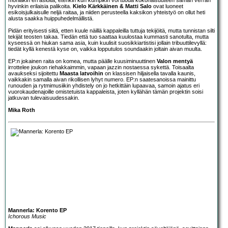
hyvinkin erilaisia palikoita.
Kielo Kärkkäinen & Matti Salo
ovat luoneet
esikoisjulkaisulle neljä raitaa, ja niiden perusteella kaksikon yhteistyö on ollut heti
alusta saakka huippuhedelmällistä.
Pidän erityisesti siitä, etten kuule näillä kappaleilla tuttuja tekijöitä, mutta tunnistan silti
tekijät teosten takaa. Tiedän että tuo saattaa kuulostaa kummasti sanotulta, mutta
kyseessä on hiukan sama asia, kuin kuulisit suosikkiartistisi jollain tribuuttilevyllä:
tiedät kyllä kenestä kyse on, vaikka lopputulos soundaakin joltain aivan muulta.
EP:n jokainen raita on komea, mutta päälle kuusiminuuttinen
Valon mentyä
irrottelee joukon riehakkaimmin, vapaan jazzin nostaessa sykettä. Toisaalta
avaukseksi sijoitettu
Maasta latvoihin
on klassisen hiljaisella tavalla kaunis,
vaikkakin samalla aivan rikollisen lyhyt numero. EP:n saatesanoissa mainittu
runouden ja rytmimusiikin yhdistely on jo hetkittäin lupaavaa, samoin ajatus eri
vuorokaudenajoille omistetuista kappaleista, joten kyllähän tämän projektin soisi
jatkuvan tulevaisuudessakin.
Mika Roth
Mannerla: Korento EP
Ichorous Music