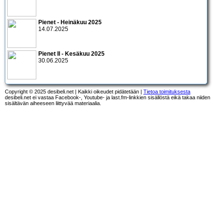
Pienet - Heinäkuu 2025
14.07.2025
Pienet II - Kesäkuu 2025
30.06.2025
Copyright © 2025 desibeli.net | Kaikki oikeudet pidätetään |
Tietoa toimituksesta
desibeli.net ei vastaa Facebook-, Youtube- ja last.fm-linkkien sisällöstä eikä takaa niiden
sisältävän aiheeseen liittyvää materiaalia.