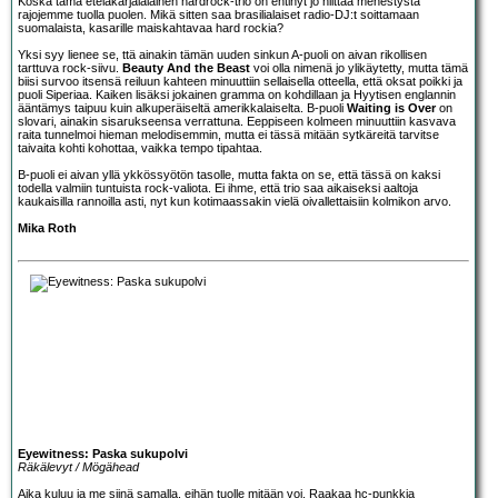
Koska tämä eteläkarjalalainen hardrock-trio on ehtinyt jo niittää menestystä
rajojemme tuolla puolen. Mikä sitten saa brasilialaiset radio-DJ:t soittamaan
suomalaista, kasarille maiskahtavaa hard rockia?
Yksi syy lienee se, ttä ainakin tämän uuden sinkun A-puoli on aivan rikollisen
tarttuva rock-siivu.
Beauty And the Beast
voi olla nimenä jo ylikäytetty, mutta tämä
biisi survoo itsensä reiluun kahteen minuuttiin sellaisella otteella, että oksat poikki ja
puoli Siperiaa. Kaiken lisäksi jokainen gramma on kohdillaan ja Hyytisen englannin
ääntämys taipuu kuin alkuperäiseltä amerikkalaiselta. B-puoli
Waiting is Over
on
slovari, ainakin sisarukseensa verrattuna. Eeppiseen kolmeen minuuttiin kasvava
raita tunnelmoi hieman melodisemmin, mutta ei tässä mitään sytkäreitä tarvitse
taivaita kohti kohottaa, vaikka tempo tipahtaa.
B-puoli ei aivan yllä ykkössyötön tasolle, mutta fakta on se, että tässä on kaksi
todella valmiin tuntuista rock-valiota. Ei ihme, että trio saa aikaiseksi aaltoja
kaukaisilla rannoilla asti, nyt kun kotimaassakin vielä oivallettaisiin kolmikon arvo.
Mika Roth
Eyewitness: Paska sukupolvi
Räkälevyt / Mögähead
Aika kuluu ja me siinä samalla, eihän tuolle mitään voi. Raakaa hc-punkkia