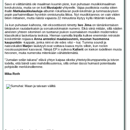
Savo ei välttämättä ole maailman kuumin piste, kun puhutaan musiikkimaailman
keskuksista, mutta se on koti
Mustajoki
-yhtyeelle. Vajaa puolitoista vuotta sitten
ihailin
Matkalaukkulauluja
-albumin rokahtavan puoli-iskelmän ja tummasävyisen
popin parhaimmillaan hyvinkin onnistunutta liittoa. Nyt musiikkiannos on vain viiden
biisin mittainen, mutta näistä vajaasta 22 minuutista löytyy kyllä riittämiin kaihoa.
Ja kun puhutaan kaihosta, niin eksoottisesti nimetty
Iwo Jima
on tämänkertaisen
biisijoukon rautalankaisin ja sorsakoskimaisin numero. Eikä siinä mitään, sillä näiden
ainesten yhteen sitominen on tuottanut joukon suomalaisen musiikin moderneiksi
klassikoiksi laskettavia teoksia. Hieman samoilla linjoilla kulkee enemmän retroisiin
koskettimiin nojaava
Anna anteeksi maalaisuuteni, muutan huomenna
kaupunkiin
-kappale, jonka nimi ei ole edes vitsi – kai. Tumma soundi ja
naisvokalisti
Marjo
n laulutyyli ovat voittava kaava myös silloin, kun rockin
rosoisuuspisteet kasvavat. Niinpä EP:n sulkeva
Kalterit
on kiekon todellinen musta
hevonen, muita numeroita mitenkään vähättelemättä.
”Jumalan selän takana” elävä yhtye kaipaa oikeita yhteistyökumppaneita ja toivon
todella, että bändi saisi mahdollisuutensa, sillä onhan tässä huimasti potentiaalia
pohjoisille merkkinoillemme.
Mika Roth