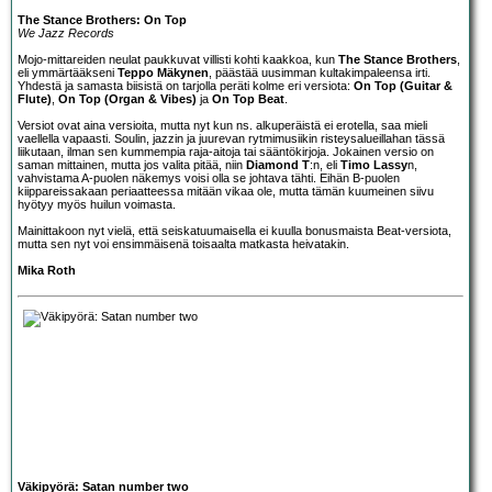
The Stance Brothers: On Top
We Jazz Records
Mojo-mittareiden neulat paukkuvat villisti kohti kaakkoa, kun
The Stance Brothers
,
eli ymmärtääkseni
Teppo Mäkynen
, päästää uusimman kultakimpaleensa irti.
Yhdestä ja samasta biisistä on tarjolla peräti kolme eri versiota:
On Top (Guitar &
Flute)
,
On Top (Organ & Vibes)
ja
On Top Beat
.
Versiot ovat aina versioita, mutta nyt kun ns. alkuperäistä ei erotella, saa mieli
vaellella vapaasti. Soulin, jazzin ja juurevan rytmimusiikin risteysalueillahan tässä
liikutaan, ilman sen kummempia raja-aitoja tai sääntökirjoja. Jokainen versio on
saman mittainen, mutta jos valita pitää, niin
Diamond T
:n, eli
Timo Lassy
n,
vahvistama A-puolen näkemys voisi olla se johtava tähti. Eihän B-puolen
kiippareissakaan periaatteessa mitään vikaa ole, mutta tämän kuumeinen siivu
hyötyy myös huilun voimasta.
Mainittakoon nyt vielä, että seiskatuumaisella ei kuulla bonusmaista Beat-versiota,
mutta sen nyt voi ensimmäisenä toisaalta matkasta heivatakin.
Mika Roth
Väkipyörä: Satan number two