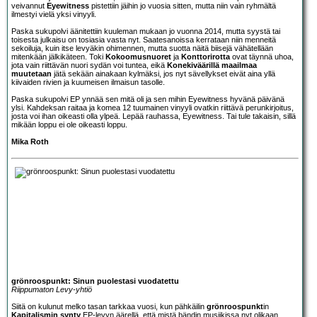
veivannut
Eyewitness
pistettiin jäihin jo vuosia sitten, mutta niin vain ryhmältä
ilmestyi vielä yksi vinyyli.
Paska sukupolvi äänitettiin kuuleman mukaan jo vuonna 2014, mutta syystä tai
toisesta julkaisu on tosiasia vasta nyt. Saatesanoissa kerrataan niin menneitä
sekoiluja, kuin itse levyäkin ohimennen, mutta suotta näitä biisejä vähätellään
mitenkään jälkikäteen. Toki
Kokoomusnuoret
ja
Konttorirotta
ovat täynnä uhoa,
jota vain riittävän nuori sydän voi tuntea, eikä
Konekiväärillä maailmaa
muutetaan
jätä sekään ainakaan kylmäksi, jos nyt sävellykset eivät aina yllä
kiivaiden rivien ja kuumeisen ilmaisun tasolle.
Paska sukupolvi EP ynnää sen mitä oli ja sen mihin Eyewitness hyvänä päivänä
ylsi. Kahdeksan raitaa ja komea 12 tuumainen vinyyli ovatkin riittävä perunkirjoitus,
josta voi ihan oikeasti olla ylpeä. Lepää rauhassa, Eyewitness. Tai tule takaisin, sillä
mikään loppu ei ole oikeasti loppu.
Mika Roth
grönroospunkt: Sinun puolestasi vuodatettu
Riippumaton Levy-yhtiö
Siitä on kulunut melko tasan tarkkaa vuosi, kun pähkäilin
grönroospunkt
in
Kapitalismin synty
EP-levyn äärellä, että mistä bändin musiikissa nyt olikaan