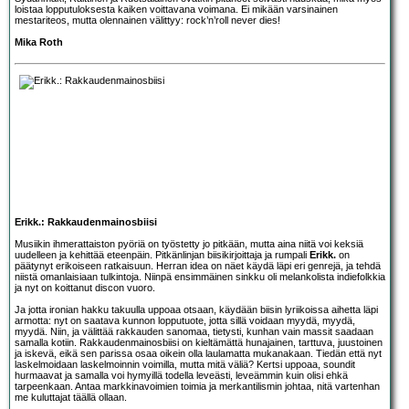
loistaa lopputuloksesta kaiken voittavana voimana. Ei mikään varsinainen
mestariteos, mutta olennainen välittyy: rock’n’roll never dies!
Mika Roth
Erikk.: Rakkaudenmainosbiisi
Musiikin ihmerattaiston pyöriä on työstetty jo pitkään, mutta aina niitä voi keksiä
uudelleen ja kehittää eteenpäin. Pitkänlinjan biisikirjoittaja ja rumpali
Erikk.
on
päätynyt erikoiseen ratkaisuun. Herran idea on näet käydä läpi eri genrejä, ja tehdä
niistä omanlaisiaan tulkintoja. Niinpä ensimmäinen sinkku oli melankolista indiefolkkia
ja nyt on koittanut discon vuoro.
Ja jotta ironian hakku takuulla uppoaa otsaan, käydään biisin lyriikoissa aihetta läpi
armotta: nyt on saatava kunnon lopputuote, jotta sillä voidaan myydä, myydä,
myydä. Niin, ja välittää rakkauden sanomaa, tietysti, kunhan vain massit saadaan
samalla kotiin. Rakkaudenmainosbiisi on kieltämättä hunajainen, tarttuva, juustoinen
ja iskevä, eikä sen parissa osaa oikein olla laulamatta mukanakaan. Tiedän että nyt
laskelmoidaan laskelmoinnin voimilla, mutta mitä väliä? Kertsi uppoaa, soundit
hurmaavat ja samalla voi hymyillä todella leveästi, leveämmin kuin olisi ehkä
tarpeenkaan. Antaa markkinavoimien toimia ja merkantilismin johtaa, nitä vartenhan
me kuluttajat täällä ollaan.