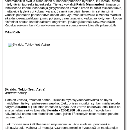
sakemannitkin ovat jo aikaa sitten hukanneet punaisen nyörinsä, kuulostaa Runno
miellyttävän tuoreelta tapaukselta. Tietysti vokalisti
Patrik Mennander
in ilmaisu on
tahallisessa kankeudessaan ja jylhyydessään kovasti erään teutonin mieleen tuova,
mutta eipä tyylejä voi kukaan varata. Ja mitä itse biisiin tulee, niin sehän toimii
vauhtiin päässeen panssaridivisioonan lailla. Jykevää kitaravallia ei vedetä överiksi,
eikä dance-nappulakaan jumitu pohjaan, vaan tasapaino vaikuttaa löytyneen. Lopun
sinfoniset nostatuksetkin taittuvat ongelmitta, jättäen jälkeensä kasvavan nälän.
Ruoska soikoon, kun Runno lyö ensimmäisiä suuntaviivoja tulevalle pitkäsoitolle.
Mika Roth
Skraidu: Tokio (feat. Aztra)
WindowFactory
Tieto on voimaa, tavataan sanoa. Toisaalta mystisyyden vetovoima on myös
hyödyllinen tiettyyn pisteeseen saakka. Elektronisen musiikin synkemmällä laidalla
häilyvä
Skraidu
ei juuri infoa itsestään tyrkytä. Sen verran on selvää, että Tokio on
artistin neljäs sinkku tulevalta
Skraidu - 26041986
pitkäsoitolta. Tuo otsikon
päivämäärä on muuten täsmälleen sama, jolloin Tšernobylin nelosreaktori posahti
taivaan tuuliin.
Elektroninen raita kellottaa tasan neljä minuuttia. Siinä ei ole ns. perinteisiksi
tulkittavia osia, vaiheita tai muotoja, vaan ennemminkin kyseessä on muokattujen