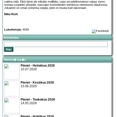
vaikka mitä. Eikä tämä ole mikään mollibiisi, vaan arcadefiremaisen reipas meno
nostaa suupielet ylöspäin, hassujen koskettimien toimiessa viimeisenä silauksena.
Jokainen on oman onnensa seppä, joten ei muuta kuin takomaan.
Mika Roth
Lukukertoja:
4549
Artistihaku
Pieniss� my�s
Pienet - Heinäkuu 2026
10.07.2026
Pienet - Kesäkuu 2026
15.06.2026
Pienet - Toukokuu 2026
14.05.2026
Pienet - Huhtikuu 2026