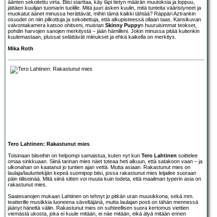
äänten sekoitettu virta. Biisi starttaa, käy läpi tietyn määrän muutoksia ja loppuu,
jättäen kuulijan tuomarin tuolille. Mitä juuri äsken kuulin, mitä tunteita vääristyneet ja
muokatut äänet minussa herättävät, mihin tämä kaikki tähtää? Räppäri Aztrankin
osuudet on niin pilkottuja ja sekoitettuja, että alkupisteessä ollaan taas. Kansikuvan
valvontakamera katsoo ohitseni, muistan
Skinny Puppy
n huuruisimmat teokset,
pohdin harvojen sanojen merkitystä – jään hämilleni. Jokin minussa pitää kuitenkin
kuulemastaan, plussat selättävät miinukset ja ehkä kaikella on merkitys.
Mika Roth
Tero Lahtinen: Rakastunut mies
Toisinaan biiseihin on helpompi samaistua, kuten nyt kun
Tero Lahtinen
soittelee
omaa sinkkuaan. Siinä tarinan mies näet toteaa heti alkuun, että satakoon vaan – ja
ulkonahan on kaatanut jo tuntien ajan vettä. Mutta asiaan. Rakastunut mies on
laulaja/lauluntekijän kepeä suomipop biisi, jossa rakastunut mies leijailee suoraan
päin tiiliseinää. Mitä siinä sitten voi muuta kuin todeta, että maailman typerin asia on
rakastunut mies.
Saatesanojen mukaan Lahtinen on tehnyt jo pitkän uran muusikkona, sekä mm.
teatterille musiikkia luoneena säveltäjänä, mutta laulajan posti on tähän mennessä
jäänyt häneltä väliin. Rakastunut mies on suhteellisen suora kertomus viettien
viemästä ukosta, joka ei kuule mitään, ei näe mitään, eikä älyä mitään ennen