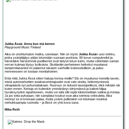
Jukka Ässä: Anna kun mä kerron
Playground Music Finland
Aika on unohtumaton matka, sanotaan. Niin on myös
Jukka Ässä
n uusi sinkku,
jonka ysäripläjäys pääsi iskemään suoraan puskista. 90-luvun rumpubreikit ja
härskiäkin härskimmät puolibeckit ovat tietysti iskun kärki, mutta vähintään saman
verran kulmaa löytyy lyriikoista. Skotlantiin perheineen hetkeksi muuttanut
tamperelaisartisti on palannut takaisin vanhoille kotiseuduilleen, ja paluu
menneeseen on tosiaan monitahoinen.
Entä mitä Jukka Ässä sitten haluaa kertoa meille? Elo on muuttunut monella tavoin,
mistä automarkettien asiakasomistajuudet ovat vain oireita, heikentyneestä
viinapäästä nyt puhumattakaan. Nuoruus on tiukasti taustapeilissä, eikä mikään ole
kuten ennen. Kertoja on kuitenkin ymmärtänyt siirtymänsä ja kaiketi hiljaa
hyväksynytkin tapahtuneen, mutta voi siitä silti repiä kilotonneittain satiiria ja ironiaa.
Ja jos totta puhutaan, niin samplatut koukut ovat aika toimivia vekkuleita. Aika
mennyt se ei koskaan palaa, mutta ysärin pullistakin voi toisinaan noukkia
mehukkaampia rusinoita – ja Beck on yhä kova sana.
Mika Roth