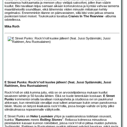
suuntaansa hukkaamatta ja menoon yltyy vieläpä saksofoni, jollen ihan väärin
kuullut. Biisi tavallaan leijuu samaan aikaan korkeuksissa ja kyntää vahvaa tannerta
maanläheisellä soundillaan, eikä lähemmäs viiden minuutin mittakaan kehity
ongelmaksi. Ennemminkin tilanne on päinvastainen, sillä biisi voisi jatkua omasta
puolestani toiset moiset. Toukokuuksi luvattua
Cranes In The Rearview
-albumia
odotellessa.
Mika Roth
E Street Punks: Rock’n’roll kuolee jälleen! (feat. Jussi Sydänmäki, Jussi
Raittinen, Anu Ruotsalainen)
Rock’n’roll on siitä kumma juttu, että se on arvostelijoidensa mukaan kuollut
tasaiseen tahtiin jo 50-luvulta lähtien. Eikä se kuole tietenkään koskaan.
E Street
Punks
kommentoi omalla tavallaan roskapuheita ja studiossa ovi on paukkunut
ahkeraan, kun nimekkäät vierailijat ovat tulleet antamaan kukin oman panoksensa
biisiin. Muoto on tietysti ikiaikaista rock’n’rollia, jossa boogie-vaihde on lyöty pilke
silmäkulmassa nopeammalle välitykselle.
E Street Punks on
Heko Luumäen
yhtye ja saatesanoissa todetaan osuvasti,
kuinka
”
Ramones
meets
Rolling Stones
”
. Reilussa kolmessa minuutissa
pistetäänkin kasaan kunnon rokkibileet, joissa rock’n’roll ei piittaa muiden puheista.
Sydänmäki, Raittinen ja Ruotsalainen ovatkin pitäneet selvästi hauskaa, mikä myös