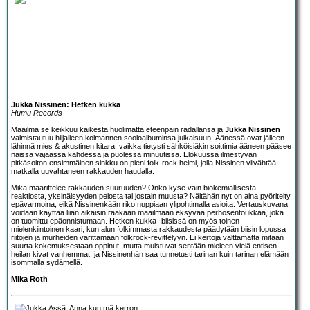
Jukka Nissinen: Hetken kukka
Humu Records
Maailma se keikkuu kaikesta huolimatta eteenpäin radallansa ja
Jukka Nissinen
valmistautuu hiljalleen kolmannen sooloalbuminsa julkaisuun. Äänessä ovat jälleen
lähinnä mies & akustinen kitara, vaikka tietysti sähköisiäkin soittimia ääneen pääsee
näissä vajaassa kahdessa ja puolessa minuutissa. Elokuussa ilmestyvän
pitkäsoiton ensimmäinen sinkku on pieni folk-rock helmi, jolla Nissinen viivähtää
matkalla uuvahtaneen rakkauden haudalla.
Mikä määrittelee rakkauden suuruuden? Onko kyse vain biokemiallisesta
reaktiosta, yksinäisyyden pelosta tai jostain muusta? Näitähän nyt on aina pyöritelty
epävarmoina, eikä Nissinenkään riko nuppiaan ylipohtimalla asioita. Vertauskuvana
voidaan käyttää liian aikaisin raakaan maailmaan eksyvää perhosentoukkaa, joka
on tuomittu epäonnistumaan. Hetken kukka -biisissä on myös toinen
mielenkiintoinen kaari, kun alun folkimmasta rakkaudesta päädytään biisin lopussa
riitojen ja murheiden värittämään folkrock-revittelyyn. Ei kertoja välttämättä mitään
suurta kokemuksestaan oppinut, mutta muistuvat sentään mieleen vielä entisen
heilan kivat vanhemmat, ja Nissinenhän saa tunnetusti tarinan kuin tarinan elämään
isommalla sydämellä.
Mika Roth