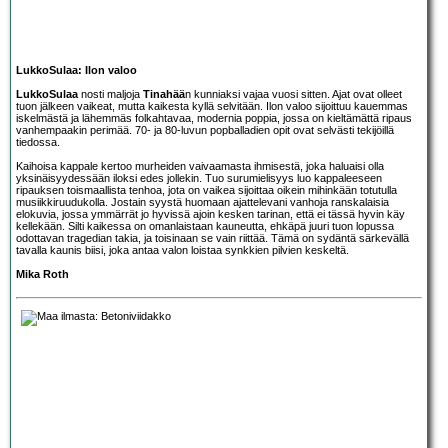
LukkoSulaa: Ilon valoo
LukkoSulaa
nosti maljoja
Tinahää
n kunniaksi vajaa vuosi sitten. Ajat ovat olleet
tuon jälkeen vaikeat, mutta kaikesta kyllä selvitään. Ilon valoo sijoittuu kauemmas
iskelmästä ja lähemmäs folkahtavaa, modernia poppia, jossa on kieltämättä ripaus
vanhempaakin perimää. 70- ja 80-luvun popballadien opit ovat selvästi tekijöillä
tiedossa.
Kaihoisa kappale kertoo murheiden vaivaamasta ihmisestä, joka haluaisi olla
yksinäisyydessään iloksi edes jollekin. Tuo surumielisyys luo kappaleeseen
ripauksen toismaallista tenhoa, jota on vaikea sijoittaa oikein mihinkään totutulla
musiikkiruudukolla. Jostain syystä huomaan ajattelevani vanhoja ranskalaisia
elokuvia, jossa ymmärrät jo hyvissä ajoin kesken tarinan, että ei tässä hyvin käy
kellekään. Silti kaikessa on omanlaistaan kauneutta, ehkäpä juuri tuon lopussa
odottavan tragedian takia, ja toisinaan se vain riittää. Tämä on sydäntä särkevällä
tavalla kaunis biisi, joka antaa valon loistaa synkkien pilvien keskeltä.
Mika Roth