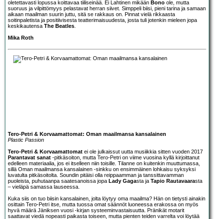
oletettavasti lopussa koittavaa tiiliseinää. Ei Lahtinen mikään
Bono
ole, mutta
suoruus ja vilpittömyys pelastavat herran siivet. Simppeli biisi, pieni tarina ja samaan
aikaan maailman suurin juttu, sitä se rakkaus on. Pinnat vielä rikkaasta
soitinpaletista ja positiivisesta teatterimaisuudesta, josta tuli jotenkin mieleen jopa
keskikautensa
The Beatles
.
Mika Roth
Tero-Petri & Korvaamattomat: Oman maailmansa kansalainen
Plastic Passion
Tero-Petri & Korvaamattomat
ei ole julkaissut uutta musiikkia sitten vuoden 2017
Parantavat sanat
-pitkäsoiton, mutta Tero-Petri on viime vuosina kyllä kirjoittanut
edelleen materiaalia, jos ei itselleen niin toisille. Tilanne on kuitenkin muuttumassa,
sillä Oman maailmansa kansalainen -sinkku on ensimmäinen lohkaisu syksyksi
luvatulta pitkäsoitolta. Soundin pitäisi olla reippaamman ja tanssittavamman
puoleista, puhutaanpa saatesanoissa jopa
Lady Gaga
sta ja
Tapio Rautavaara
sta
– vieläpä samassa lauseessa.
Kuka siis on tuo biisin kansalainen, jolta löytyy oma maailma? Hän on tietysti ainakin
osittain Tero-Petri itse, mutta tuossa omat säännöt luoneessa erakossa on myös
hyvä määrä Jäniksen vuosi -kirjan systeeminvastaisuutta. Pränikät motarit
saattavat viedä nopeasti paikasta toiseen, mutta pienten teiden varrelta voi löytää