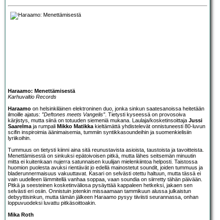
Haraamo: Menettämisestä
Karhuvaltio Records
Haraamo
on helsinkiläinen elektroninen duo, jonka sinkun saatesanoissa heitetään
ilmoille ajatus:
”Deftones meets Vangelis”
. Tietysti kyseessä on provosoiva
kärjistys, mutta siinä on totuuden siemeniä mukana. Laulaja/kosketinsoittaja
Jussi
Saarelma
ja rumpali
Mikko Matikka
kieltämättä yhdistelevät onnistuneesti 80-luvun
scifin inspiroimia äänimaisemia, tummiin syntikkasoundeihin ja suomenkielisiin
lyriikoihin.
Tummuus on tietysti kiinni aina sitä reunustavista asioista, taustoista ja tavoitteista.
Menettämisestä on sinkuksi epätoivoisen pitkä, mutta lähes seitsemän minuutin
mitta ei kuitenkaan nujerra satunnaisen kuulijan mielenkiintoa helposti. Taistossa
huomion puolesta avuksi rientävät jo edellä mainostetut soundit, joiden tummuus ja
bladerunnermaisuus vakuuttavat. Kasari on selvästi otettu haltuun, mutta tässä ei
vain uudelleen lämmitellä vanhaa soppaa, vaan soundia on siirretty tähän päivään.
Pitkä ja seesteinen kosketinväliosa pysäyttää kappaleen hetkeksi, jakaen sen
selvästi eri osiin. Onnistuin jotenkin missaamaan tammikuun alussa julkaistun
debyyttisinkun, mutta tämän jälkeen Haraamo pysyy tiiviisti seurannassa, onhan
loppuvuodeksi luvattu pitkäsoittoakin.
Mika Roth