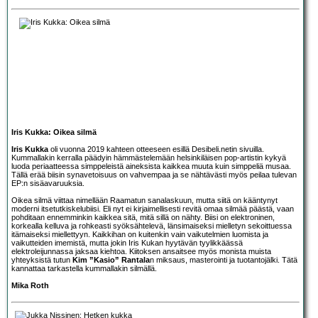
Iris Kukka: Oikea silmä
Iris Kukka
oli vuonna 2019 kahteen otteeseen esillä Desibeli.netin sivuilla.
Kummallakin kerralla päädyin hämmästelemään helsinkiläisen pop-artistin kykyä
luoda periaatteessa simppeleistä aineksista kaikkea muuta kuin simppeliä musaa.
Tällä erää biisin synavetoisuus on vahvempaa ja se nähtävästi myös peilaa tulevan
EP:n sisäavaruuksia.
Oikea silmä viittaa nimellään Raamatun sanalaskuun, mutta siitä on kääntynyt
moderni itsetutkiskelubiisi. Eli nyt ei kirjaimellisesti revitä omaa silmää päästä, vaan
pohditaan ennemminkin kaikkea sitä, mitä sillä on nähty. Biisi on elektroninen,
korkealla kelluva ja rohkeasti syöksähtelevä, länsimaiseksi mielletyn sekoittuessa
itämaiseksi miellettyyn. Kaikkihan on kuitenkin vain vaikutelmien luomista ja
vaikutteiden imemistä, mutta jokin Iris Kukan hyytävän tyylikkäässä
elektroleijunnassa jaksaa kiehtoa. Kiitoksen ansaitsee myös monista muista
yhteyksistä tutun
Kim ”Kasio” Rantala
n miksaus, masterointi ja tuotantojälki. Tätä
kannattaa tarkastella kummallakin silmällä.
Mika Roth