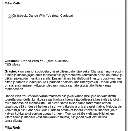
Mika Roth
Gräsbeck: Dance With You (feat. Clarissa)
F&G Music
Gräsbeck
on saanut soolodebyyttisinkulleen vahvistukseksi Clarissan, mutta popin,
funkin ja discon jäljillä omin tanssiaskelin pyörähtelevä kotimainen artisti on tehnyt jo
pitkän päivätyön musiikin saralla. Ensimmäinen bändialbumi ilmestyi vuosikymmen
sitten ja tämän vuoden lopulla lupaillaan sooloalbumia ilmestyväksi. Dance With You
on siis ensimmäinen vilkaisu tulevaan, mutta samalla tässä tähyillään kauas
menneeseen.
Dance With You voisikin vallan mainiosti olla jokin vanha biisi, jota on vain hiottu
tuoreilla soundeilla. Lyriikoissa pari kohtaa itsensä täydellisessä kesäyössä, jolloin
mikä tahansa on mahdollista. On aivan sama missä tämä tarkemmin ottaen
tapahtuu, sillä yhdessä hetkessä syntyy väkevin ja universaalein taika. Melodia vie
vahvasti ja niin Gräsbeck kuin Clarissa omaavat todella vahvat lauluäänet, jotka
kaiken kukkuraksi sopivat upeasti yhteen. Tuohon päälle vielä puoliklisheinen
kitarasoolo ja maalailevasti funkkaileva tausta, niin johan ovat jalat hellinä
tanssailusta.
Mika Roth