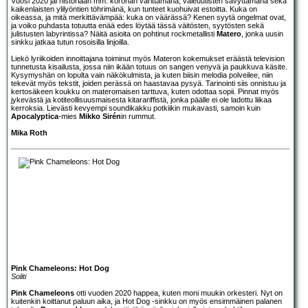
Vuosi 2020 jäi historiaan mm. koronan värittämänä, valeuutisten sävyttämänä sekä
kaikenlaisten ylilyöntien töhrimänä, kun tunteet kuohuivat estoitta. Kuka on
oikeassa, ja mitä merkittävämpää: kuka on väärässä? Kenen syytä ongelmat ovat,
ja voiko puhdasta totuutta enää edes löytää tässä väitösten, syytösten sekä
julistusten labyrintissa? Näitä asioita on pohtinut rockmetallisti
Matero
, jonka uusin
sinkku jatkaa tutun rosoisilla linjoilla.
Liekö lyriikoiden innoittajana toiminut myös Materon kokemukset eräästä television
tunnetusta kisailusta, jossa niin ikään totuus on sangen venyvä ja paukkuva käsite.
Kysymyshän on lopulta vain näkökulmista, ja kuten biisin melodia polveilee, niin
tekevät myös tekstit, joiden perässä on haastavaa pysyä. Tarinointi siis onnistuu ja
kertosäkeen koukku on materomaisen tarttuva, kuten odottaa sopii. Pinnat myös
jykevästä ja kotiteollisuusmaisesta kitarariffistä, jonka päälle ei ole ladottu liikaa
kerroksia. Lievästi kevyempi soundikakku potkiikin mukavasti, samoin kuin
Apocalyptica
-mies
Mikko Sirén
in rummut.
Mika Roth
Pink Chameleons: Hot Dog
Soliti
Pink Chameleons
otti vuoden 2020 happea, kuten moni muukin orkesteri. Nyt on
kuitenkin koittanut paluun aika, ja Hot Dog -sinkku on myös ensimmäinen palanen