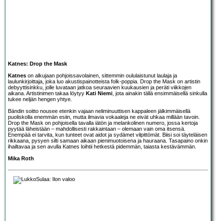
Katnes: Drop the Mask
Katnes
on alkujaan pohjoissavolainen, sittemmin oululaistunut laulaja ja
laulunkirjoittaja, joka luo akustispainotteista folk-poppia. Drop the Mask on artistin
debyyttisinkku, jolle luvataan jatkoa seuraavien kuukausien ja peräti viikkojen
aikana. Artistinimen takaa löytyy
Kati Niemi
, jota ainakin tällä ensimmäisellä sinkulla
tukee neljän hengen yhtye.
Bändin soitto nousee etenkin vajaan neliminuuttisen kappaleen jälkimmäisellä
puoliskolla enemmän esiin, mutta ilmavia vokaaleja ne eivät uhkaa millään tavoin.
Drop the Mask on pohjoisella tavalla iätön ja melankolinen numero, jossa kertoja
pyytää läheistään – mahdollisesti rakkaintaan – olemaan vain oma itsensä.
Enempää ei tarvita, kun tunteet ovat aidot ja sydämet vilpittömät. Biisi soi täyteläisen
rikkaana, pysyen silti samaan aikaan pienimuotoisena ja hauraana. Tasapaino onkin
ihailtavaa ja sen avulla Katnes loihtii hetkestä pidemmän, taiasta kestävämmän.
Mika Roth