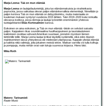
Marja-Leena: Tää on mun elämää
Marja-Leena
on laulaja/lauluntekijä, joka luo elämänmakuista ja vivahteikasta
poprockia, jossa vaikuttaa olevan paljon elämänkerrallisia elementtejä. Nimellään jo
paljon kertova Tää on mun elämää on debyyttisinkku, mutta materiaalia on
kuuleman mukaan syntynyt vuodesta 2015 lähtien. Talvi 2019–2020 kului renkailla
olevassa kodissa, jossa demoja ja lauluja työstettiin enemmänkin yhdessä
tuottaja/kitaristi
Elias Kortesalmen
kanssa.
Esikoinen on aina esikoinen, ja Tää on mun elämää -biisiin on selvästi satsattu
paljon. Kappaleen rikas soundimaailma huuliharppuineen ja taustalauluineen
kaikkineen osoittaa vahvasti Amerikan suuntaan, jonnekin mystisen lännen
tiettömille teille. Marja-Leena laulaa lyriikat täydellä sydämellä, eikä edes bluesin
mainitseminen tässä yhteydessä ole mielestäni yliampuvaa. Kappale ylistää elämää
ja kaikkia niitä valintoja, joita jokainen meistä tekee. Matkan varrella voi tulla kolhuja
ja pomppuja, mutta nehän ovat vain lukuja suuressa kirjassa. Hieno biisi.
Mika Roth
Matero: Tarinamieli
Raate Music