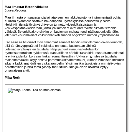
Maa ilmasta: Betoniviidakko
Luova Records
Maa ilmasta
on saatesanoja lainatakseni, ennakkoluulotonta instrumentaalirockia
suurella sydämellä soittava kokoonpano. Jyväskylässä perustettu ja sieltä
Helsinkiin tiensä löytänyt yhtye on tunnettu videojulkaisuistaan ja
keikkaspektaakkeleistaan, joista jälkimmäiset ovat olleet viime aikoina tietenkin
vähissä. Betoniviidakko-sinkku on kuuleman mukaan oodi pääkaupunkielämälle,
joten keskisuomalaiset vaikuttavat kotiutuneen ongelmitta uuteen ympäristöönsä.
Itse asiassa betoniset maisemat ovat saaneet bändin revittelemään oikein kunnolla,
sillä tämäntyyppistä sci-fi rokittelua on totuttu kuulemaan lähinnä
tieteisactionpläjäysten taustalla. Neljä ja puoli minuuttia kuljetaankin
syntetisaattoreiden sykkeessä, sankarillisen sähkökitaran kirkuessa dramaattisesti
ja ehkä joidenkin korvaan hiukan romanttisestikin. Ukkosen jyristessä taustalla
maisemamaalailu äityy entistä paremmaksi/pahemmaksi, kunnes viimeisen minuutin
aikana kaikki mahdollinen viskataan peliin. Yksi musiikin tavoitteista on mielikuvien
herättäminen ja niitä tämä jylhäily taatusti luo, sillä jokaisen aivoista löytyy
omanlaisensa yö.
Mika Roth