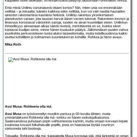
kappaleet usein lauletaan, on AnnaKristiina päätynyt lausumaan runomaiset rivinsä.
Entä mistä Unilintu varsinaisesti ottaen kertoo? Niin, miten unia voi ensinnäkään
selittää – ja toisaalta: tuleeko kaikkea edes selittää, kun voi vain nauttia hauraiden
ainesten rakentamista kauniista hetkistä. Unilintu rakentuu yksinkertaisen
pianokuvion varaan, jota taustan harvat äänet varoen tukevat. Rakenteen keveys ja
ilmavuus korostavat väkisinkin sanoja, tuoden ne aivan kuuntelijan eteen. Unilinnun
ihmeellisyys ainoastaan alkaa näistä riveistä, merkittävintä on se, kuinka siivet
kantavat kuulijan sinne, minne hänen kuuluukin päätyä. Jälkimmäisen puolen vahva
jousikohta perkussioineen tuntui aluksi tarpeettomalta, mutta todellisuudessa kaikki
asettui kohdilleen jo kolmannen kuuntelukerran kohdilla. Rohkea ja hieno avaus.
Mika Roth
Assi Musa: Rohkeeta olla mä
Assi Musa
on työskennellyt musiikin parissa jo 00-luvulta lähtien, mutta
ymmärtääkseni Rohkeeta olla mä -sinkku on hänen esikoisjulkaisunsa.
Saatesanoissa puhutaan popin vaihtumisesta kantriin, mutta omaan korvaani kipale
kuulostaa kovasti folkahtavalle popille, josta on haastavaa löytää countryn
stetsoneita tahi bootseja.
Toisaalta: Rohkeeta olla mä -kappaleella Musa korostaa sitä, että tärkeintä on oman