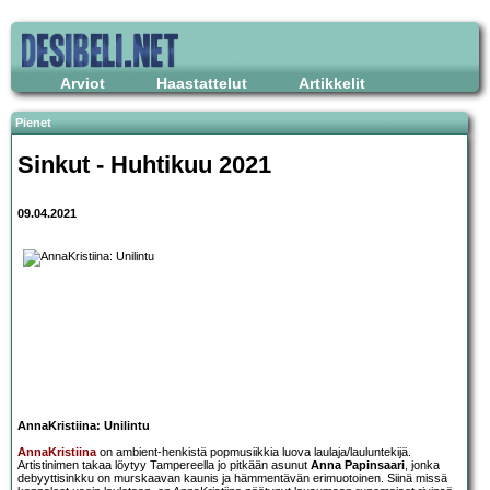
Arviot
Haastattelut
Artikkelit
Pienet
Sinkut - Huhtikuu 2021
09.04.2021
AnnaKristiina: Unilintu
AnnaKristiina
on ambient-henkistä popmusiikkia luova laulaja/lauluntekijä.
Artistinimen takaa löytyy Tampereella jo pitkään asunut
Anna Papinsaari
, jonka
debyyttisinkku on murskaavan kaunis ja hämmentävän erimuotoinen. Siinä missä