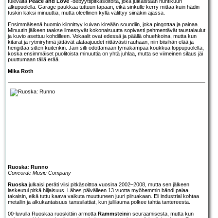
tulevalta
Peace and Love
-debyyttipitkäsoitolta, joka julkaistaan huhtikuun
alkupuolella. Garage paukkaa tuttuun tapaan, eikä sinkulle kerry mittaa kuin hädin
tuskin kaksi minuuttia, mutta oleellinen kyllä välittyy siinäkin ajassa.
Ensimmäisenä huomio kiinnittyy kuivan kireään soundiin, joka pingottaa ja painaa.
Minuutin jälkeen taakse ilmestyvät kokonaisuutta sopivasti pehmentävät taustalaulut
ja kuvio asettuu kohdilleen. Vokaalit ovat edessä ja päällä ohuehkoina, mutta kun
kitarat ja rytmiryhmä jättävät alataajuudet riittävästi rauhaan, niin biisihän elää ja
hengittää sitten kuitenkin. Jäin silti odottamaan tymäkämpää koukkua loppupuolelta,
koska ensimmäiset puolitoista minuuttia on yhtä juhlaa, mutta se viimeinen silaus jäi
puuttumaan tällä erää.
Mika Roth
Ruoska: Runno
Concorde Music Company
Ruoska
julkaisi peräti viisi pitkäsoittoa vuosina 2002–2008, mutta sen jälkeen
laskeutui pitkä hiljaisuus. Lähes päivälleen 13 vuotta myöhemmin bändi palaa
takaisin, eikä tuttu kaava vaikuta muuttuneen juuri piiruakaan. Eli industrial kohtaa
metallin ja alkukantaisuus tanssilattiat, kun jullilauma polkee tahtia tantereesta.
00-luvulla Ruoskaa ruoskittiin armotta
Rammstein
in seuraamisesta, mutta kun