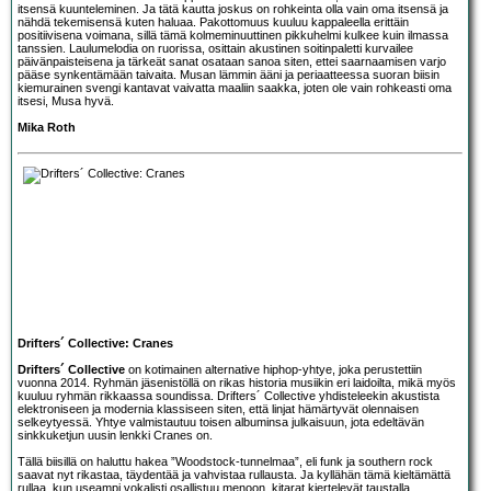
itsensä kuunteleminen. Ja tätä kautta joskus on rohkeinta olla vain oma itsensä ja
nähdä tekemisensä kuten haluaa. Pakottomuus kuuluu kappaleella erittäin
positiivisena voimana, sillä tämä kolmeminuuttinen pikkuhelmi kulkee kuin ilmassa
tanssien. Laulumelodia on ruorissa, osittain akustinen soitinpaletti kurvailee
päivänpaisteisena ja tärkeät sanat osataan sanoa siten, ettei saarnaamisen varjo
pääse synkentämään taivaita. Musan lämmin ääni ja periaatteessa suoran biisin
kiemurainen svengi kantavat vaivatta maaliin saakka, joten ole vain rohkeasti oma
itsesi, Musa hyvä.
Mika Roth
Drifters´ Collective: Cranes
Drifters´ Collective
on kotimainen alternative hiphop-yhtye, joka perustettiin
vuonna 2014. Ryhmän jäsenistöllä on rikas historia musiikin eri laidoilta, mikä myös
kuuluu ryhmän rikkaassa soundissa. Drifters´ Collective yhdisteleekin akustista
elektroniseen ja modernia klassiseen siten, että linjat hämärtyvät olennaisen
selkeytyessä. Yhtye valmistautuu toisen albuminsa julkaisuun, jota edeltävän
sinkkuketjun uusin lenkki Cranes on.
Tällä biisillä on haluttu hakea ”Woodstock-tunnelmaa”, eli funk ja southern rock
saavat nyt rikastaa, täydentää ja vahvistaa rullausta. Ja kyllähän tämä kieltämättä
rullaa, kun useampi vokalisti osallistuu menoon, kitarat kiertelevät taustalla