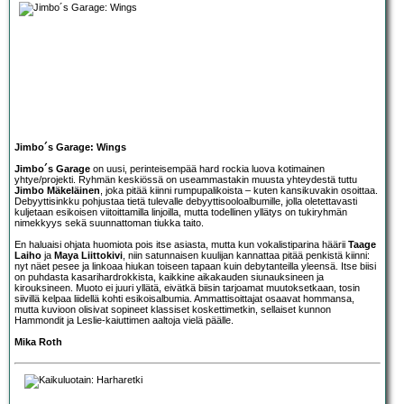
Jimbo´s Garage: Wings
Jimbo´s Garage
on uusi, perinteisempää hard rockia luova kotimainen
yhtye/projekti. Ryhmän keskiössä on useammastakin muusta yhteydestä tuttu
Jimbo Mäkeläinen
, joka pitää kiinni rumpupalikoista – kuten kansikuvakin osoittaa.
Debyyttisinkku pohjustaa tietä tulevalle debyyttisooloalbumille, jolla oletettavasti
kuljetaan esikoisen viitoittamilla linjoilla, mutta todellinen yllätys on tukiryhmän
nimekkyys sekä suunnattoman tiukka taito.
En haluaisi ohjata huomiota pois itse asiasta, mutta kun vokalistiparina häärii
Taage
Laiho
ja
Maya Liittokivi
, niin satunnaisen kuulijan kannattaa pitää penkistä kiinni:
nyt näet pesee ja linkoaa hiukan toiseen tapaan kuin debytanteilla yleensä. Itse biisi
on puhdasta kasarihardrokkista, kaikkine aikakauden siunauksineen ja
kirouksineen. Muoto ei juuri yllätä, eivätkä biisin tarjoamat muutoksetkaan, tosin
siivillä kelpaa liidellä kohti esikoisalbumia. Ammattisoittajat osaavat hommansa,
mutta kuvioon olisivat sopineet klassiset koskettimetkin, sellaiset kunnon
Hammondit ja Leslie-kaiuttimen aaltoja vielä päälle.
Mika Roth