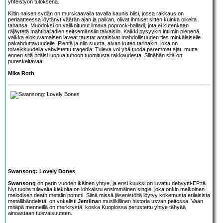
yhteistyön tuloksena.
Kiltin naisen sydän on murskaavalla tavalla kaunis biisi, jossa rakkaus on
periaatteessa löytänyt väärän ajan ja paikan, olivat ihmiset sitten kuinka oikeita
tahansa. Muodoksi on valikoitunut ilmava poprock-balladi, jota ei kutenkaan
räjäytetä mahtiballadien seitsemänsiin taivaisiin. Kaikki pysyykin intiimin pienenä,
vaikka elokuvamaisen laveat taustat antaisivat mahdollisuuden ties minkälaiselle
pakahduttavuudelle. Pientä ja niin suurta, aivan kuten tarinakin, joka on
toiveikkuudella vahvistettu tragedia. Tuleva voi yhä tuoda paremmat ajat, mutta
ennen sitä pitäisi luopua tuhoon tuomitusta rakkaudesta. Siinähän sitä on
pureskeltavaa.
Mika Roth
Swansong: Lovely Bones
Swansong
on parin vuoden ikäinen yhtye, ja ensi kuuksi on luvattu debyytti-EP:tä.
Nyt tuolta tulevalta kiekolta on lohkaistu ensimmäinen single, joka onkin melkoinen
melodisen death metalin pommi. Siinä missä jäsenistöltä löytyy kokemusta erilaisista
metallibändeistä, on vokalisti
Jemiina
n musiikillinen historia usvan peitossa. Vaan
mitäpä menneillä on merkitystä, koska Kuopiossa perustettu yhtye tähyää
ainoastaan tulevaisuuteen.