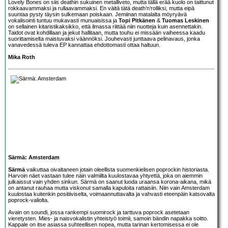
Lovely Bones on siis deathin sukuinen metalliveto, mutta tällä erää kuolo on taittunut
rokkaavammaksi ja rullaavammaksi. En väitä tätä death’n’rolliksi, mutta eipä
suuntaa pysty täysin sulkemaan poiskaan. Jemiinan matalalta möyryävä
vokalisointi tuntuu mukavasti munuaisissa ja
Topi Pitkänen
&
Tuomas Leskinen
on sellainen kitaristikaksikko, että ilmassa riittää niin nuotteja kuin asennettakin.
Taidot ovat kohdillaan ja jekut hallitaan, mutta touhu ei missään vaiheessa kaadu
suorittamiselta maistuvaksi väännöksi. Jouhevasti junttaava pelinavaus, jonka
vanavedessä tuleva EP kannattaa ehdottomasti ottaa haltuun.
Mika Roth
Särmä: Amsterdam
Särmä
vaikuttaa oivaltaneen jotain oleellista suomenkielisen poprockin historiasta.
Harvoin näet vastaan tulee näin valmiilta kuulostavaa yhtyettä, joka on aiemmin
julkaissut vain yhden sinkun. Särmä on saanut luoda uraansa korona-aikana, mikä
on antanut rauhaa mutta viskonut samalla kapuloita rattaisiin. Niin vain Amsterdam
kuulostaa kuitenkin positiiviselta, voimaannuttavalta ja vahvasti eteenpäin katsovalta
poprock-valiolta.
Avain on soundi, jossa rankempi suomirock ja tarttuva poprock asetetaan
vieretysten. Mies- ja naisvokalistin yhteistyö toimii, samoin bändin napakka soitto.
Kappale on itse asiassa suhteellisen nopea, mutta tarinan kertomisessa ei ole