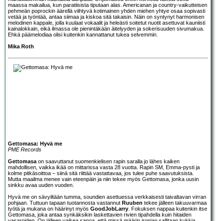
maassa makailua, kun paratiisista tiputaan alas. Americanan ja country-vaikutteisen
pehmeän poprockin äärellä viihtyvä kotimainen yhden miehen yhtye osaa sopivasti
vetää ja työntää, antaa siimaa ja kiskoa sitä takaisin. Näin on syntynyt harmonisen
melodinen kappale, jolla kuulaat vokaalit ja heleästi soitetut nuotit asettuvat kauniisti
kainalokkain, eikä ilmassa ole pienintäkään äitelyyden ja sokerisuuden sivumakua.
Ehkä päämelodiaa olisi kuitenkin kannattanut tukea selvemmin.
Mika Roth
Gettomasa: Hyvä me
PME Records
Gettomasa
on saavuttanut suomenkielisen rapin saralla jo lähes kaiken
mahdollisen, vaikka ikää on mittarissa vasta 28 vuotta. Rapin SM, Emma-pysti ja
kolme pitkäsoittoa – siinä sitä riittää vastattavaa, jos tulee puhe saavutuksista.
Mutta maailma menee vain eteenpäin ja niin tekee myös Gettomasa, jonka uusin
sinkku avaa uuden vuoden.
Hyvä me on sävyiltään tumma, soundien asettuessa verkkaisesti taivaltavan virran
pohjaan. Tuttuun tapaan tuotannosta vastannut
Ruuben
tekee jälleen takuuvarmaa
työtä ja mukana on häärinyt myös
GoodJobLarry
. Fokuksen nappaa kuitenkin itse
Gettomasa, joka antaa synkäksikin laskettavien rivien tipahdella kuin hitaiden
vasaroiden. On jälleen vaikea sanoa, että missä määrin ironian sallitaan kukkia