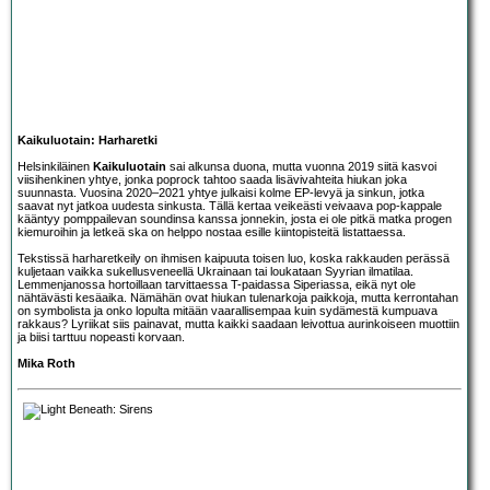
Kaikuluotain: Harharetki
Helsinkiläinen
Kaikuluotain
sai alkunsa duona, mutta vuonna 2019 siitä kasvoi
viisihenkinen yhtye, jonka poprock tahtoo saada lisävivahteita hiukan joka
suunnasta. Vuosina 2020–2021 yhtye julkaisi kolme EP-levyä ja sinkun, jotka
saavat nyt jatkoa uudesta sinkusta. Tällä kertaa veikeästi veivaava pop-kappale
kääntyy pomppailevan soundinsa kanssa jonnekin, josta ei ole pitkä matka progen
kiemuroihin ja letkeä ska on helppo nostaa esille kiintopisteitä listattaessa.
Tekstissä harharetkeily on ihmisen kaipuuta toisen luo, koska rakkauden perässä
kuljetaan vaikka sukellusveneellä Ukrainaan tai loukataan Syyrian ilmatilaa.
Lemmenjanossa hortoillaan tarvittaessa T-paidassa Siperiassa, eikä nyt ole
nähtävästi kesäaika. Nämähän ovat hiukan tulenarkoja paikkoja, mutta kerrontahan
on symbolista ja onko lopulta mitään vaarallisempaa kuin sydämestä kumpuava
rakkaus? Lyriikat siis painavat, mutta kaikki saadaan leivottua aurinkoiseen muottiin
ja biisi tarttuu nopeasti korvaan.
Mika Roth