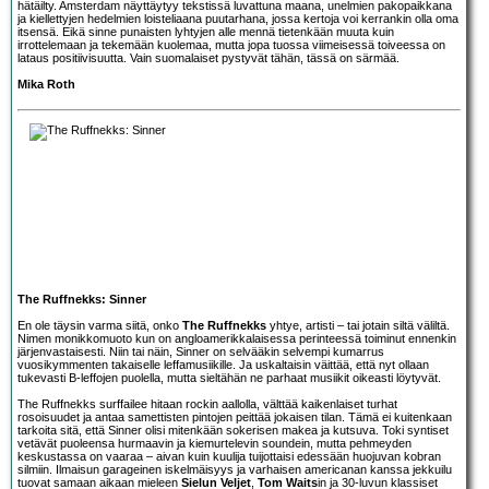
hätäilty. Amsterdam näyttäytyy tekstissä luvattuna maana, unelmien pakopaikkana
ja kiellettyjen hedelmien loisteliaana puutarhana, jossa kertoja voi kerrankin olla oma
itsensä. Eikä sinne punaisten lyhtyjen alle mennä tietenkään muuta kuin
irrottelemaan ja tekemään kuolemaa, mutta jopa tuossa viimeisessä toiveessa on
lataus positiivisuutta. Vain suomalaiset pystyvät tähän, tässä on särmää.
Mika Roth
The Ruffnekks: Sinner
En ole täysin varma siitä, onko
The Ruffnekks
yhtye, artisti – tai jotain siltä väliltä.
Nimen monikkomuoto kun on angloamerikkalaisessa perinteessä toiminut ennenkin
järjenvastaisesti. Niin tai näin, Sinner on selvääkin selvempi kumarrus
vuosikymmenten takaiselle leffamusiikille. Ja uskaltaisin väittää, että nyt ollaan
tukevasti B-leffojen puolella, mutta sieltähän ne parhaat musiikit oikeasti löytyvät.
The Ruffnekks surffailee hitaan rockin aallolla, välttää kaikenlaiset turhat
rosoisuudet ja antaa samettisten pintojen peittää jokaisen tilan. Tämä ei kuitenkaan
tarkoita sitä, että Sinner olisi mitenkään sokerisen makea ja kutsuva. Toki syntiset
vetävät puoleensa hurmaavin ja kiemurtelevin soundein, mutta pehmeyden
keskustassa on vaaraa – aivan kuin kuulija tuijottaisi edessään huojuvan kobran
silmiin. Ilmaisun garageinen iskelmäisyys ja varhaisen americanan kanssa jekkuilu
tuovat samaan aikaan mieleen
Sielun Veljet
,
Tom Waits
in ja 30-luvun klassiset