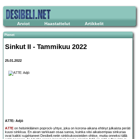
Arviot
Haastattelut
Artikkelit
Pienet
Sinkut II - Tammikuu 2022
25.01.2022
A77E: Adjö
A77E
on helsinkiläinen poprock-yhtye, joka on korona-aikana ehtinyt julkaista peräti
kuusi sinkkua. En aivan tarkkaan osaa sanoa, kuinka viisi aikaisempaa sinkuraa
ovat kaikki sujahtaneet Desibeli.netin sinkkukoosteiden ohitse, mutta onneksi tällä