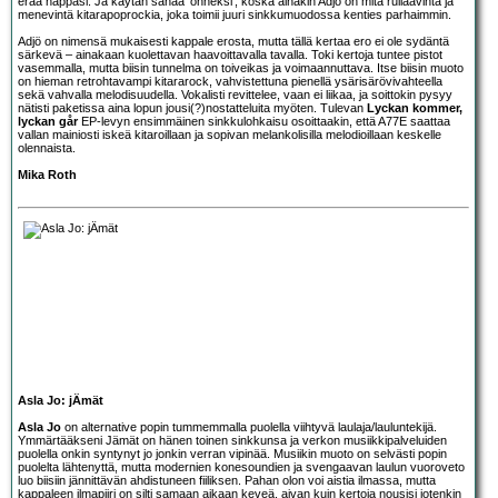
erää nappasi. Ja käytän sanaa ’onneksi’, koska ainakin Adjö on mitä rullaavinta ja
menevintä kitarapoprockia, joka toimii juuri sinkkumuodossa kenties parhaimmin.
Adjö on nimensä mukaisesti kappale erosta, mutta tällä kertaa ero ei ole sydäntä
särkevä – ainakaan kuolettavan haavoittavalla tavalla. Toki kertoja tuntee pistot
vasemmalla, mutta biisin tunnelma on toiveikas ja voimaannuttava. Itse biisin muoto
on hieman retrohtavampi kitararock, vahvistettuna pienellä ysärisärövivahteella
sekä vahvalla melodisuudella. Vokalisti revittelee, vaan ei liikaa, ja soittokin pysyy
nätisti paketissa aina lopun jousi(?)nostatteluita myöten. Tulevan
Lyckan kommer,
lyckan går
EP-levyn ensimmäinen sinkkulohkaisu osoittaakin, että A77E saattaa
vallan mainiosti iskeä kitaroillaan ja sopivan melankolisilla melodioillaan keskelle
olennaista.
Mika Roth
Asla Jo: jÄmät
Asla Jo
on alternative popin tummemmalla puolella viihtyvä laulaja/lauluntekijä.
Ymmärtääkseni Jämät on hänen toinen sinkkunsa ja verkon musiikkipalveluiden
puolella onkin syntynyt jo jonkin verran vipinää. Musiikin muoto on selvästi popin
puolelta lähtenyttä, mutta modernien konesoundien ja svengaavan laulun vuoroveto
luo biisiin jännittävän ahdistuneen fiiliksen. Pahan olon voi aistia ilmassa, mutta
kappaleen ilmapiiri on silti samaan aikaan keveä, aivan kuin kertoja nousisi jotenkin