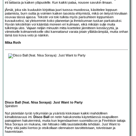
irti lattiasta ja kaiken yläpuolelle. Kun kaikki palaa, nousee savukin ilmaan.
jÄmät, joka siis kuuluukin kirjoittaa juuri tuossa muodossa, käsittelee loppuun
palamista, burn outtia ja voimien kaiken tasoista ehtymistä, mikä on tietysti kivuliaan
osuvaa tässä ajassa. Tekstin voi toki tulkita myös parisuhteen loppumisen
kuvaukseksi, tai yleisemmin koko planeetan ja ihmiskunnan tuskan parkaisuksi.
Hyvän tekstinhän voi kääntää moneen eri kulmaan, eikä mikään sulje muita
tulkintoja ulos. Vajaan neljän minuutin mitta koettelee jännitteen kestävyyttä, ja
viimeiselle kolmannekselle olisi kannattanut varata jotain yllättävämpää, mutta onhan
tämä tosi kova veto jo näinkin.
Mika Roth
Disco Ball (feat. Nisa Soraya): Just Want to Party
Spiridom
Nyt pistetään tyrät rytkymään ja ysäristä kiskotaan kaikki mahdollinen
kimalloistavuus irti.
Disco Ball
on netin hakukoneita käytettäessä osapuilleen
painajainen hakuterminä, mutta kun legendaarinen suomidiscon ja Finnhitsin taitaja
Nisa Soraya on mukana, niin hittoako niillä taustatiedoilla tehdään. Just Want to
Party sitä paitsi kertoo jo otsikollaan olennaisen tavoitteistaan, toiveistaan ja
haaveistaan.