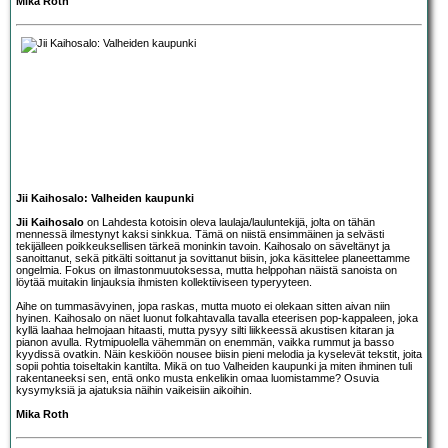
Mika Roth
Jii Kaihosalo: Valheiden kaupunki
Jii Kaihosalo
on Lahdesta kotoisin oleva laulaja/lauluntekijä, jolta on tähän
mennessä ilmestynyt kaksi sinkkua. Tämä on niistä ensimmäinen ja selvästi
tekijälleen poikkeuksellisen tärkeä moninkin tavoin. Kaihosalo on säveltänyt ja
sanoittanut, sekä pitkälti soittanut ja sovittanut biisin, joka käsittelee planeettamme
ongelmia. Fokus on ilmastonmuutoksessa, mutta helppohan näistä sanoista on
löytää muitakin linjauksia ihmisten kollektiiviseen typeryyteen.
Aihe on tummasävyinen, jopa raskas, mutta muoto ei olekaan sitten aivan niin
hyinen. Kaihosalo on näet luonut folkahtavalla tavalla eteerisen pop-kappaleen, joka
kyllä laahaa helmojaan hitaasti, mutta pysyy silti liikkeessä akustisen kitaran ja
pianon avulla. Rytmipuolella vähemmän on enemmän, vaikka rummut ja basso
kyydissä ovatkin. Näin keskiöön nousee biisin pieni melodia ja kyselevät tekstit, joita
sopii pohtia toiseltakin kantilta. Mikä on tuo Valheiden kaupunki ja miten ihminen tuli
rakentaneeksi sen, entä onko musta enkelikin omaa luomistamme? Osuvia
kysymyksiä ja ajatuksia näihin vaikeisiin aikoihin.
Mika Roth