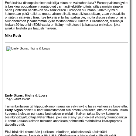
Entä kuinka discopallo sitten tuikkii ja miten on valotehon laita? Eurooppalainen jytke
ja keskieurooppalainen taonta ovat varmasti tekijöille tuttuja, sillä sanoisin ainakin
osan juonteista osoittavan saksankielisen Euroopan suuntaan. Vahva rytmi ei
kuitenkaan peitä kaikkea muuta alleen silkalla massiivisuudellaan, vaan vokaaleille
on jätetty riittävästi tilaa. Itse tekstiä ei turhan paljoa ole, mutta discossahan on aina
ollut enemmän ja vähemmän kyse toiston tehokkuudesta. Eurodancen, discon ja
hiukan 20-luvunkin EDM-tatsia on lisätty melkoisesti ja kasassa on keitos, joka
ainakin toistolla jää taatusti mieleen.
Mika Roth
Early Signs: Highs & Lows
Jolly Good Music
Tämänkertaisen tähtilippupalkinnon saaja on selvinnyt jo tässä vaiheessa koostetta.
Early Signs
onnistuu näet kuulostamaan niin amerikkalaiselta, että on vaikea uskoa
kyseessä olevan puhtaasti kotimaisen projektin. Kaiken takaa löytyy kuitenkin
biisinkirjoittaja/tuottaja
Peter Näse
, joka on etsinyt juuri oikeat yhteistyökumppanit ja
kutonut kasaan kolmen minuutin annoksen pehmeintä mahdollista kitarapoprock
täydellisyyttä.
Eikä biisi olisi tietenkään juurilleen uskollinen, ellei tekstissä käsiteltäisi
mahdollisimman kaukaisia ääripäitä. Ohjelmassa onkin korkeita fiiliksiä sekä