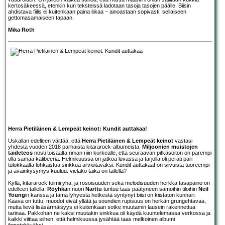
kertosäkeessä, etenkin kun teksteissä ladotaan tasoja tasojen päälle. Biisin
ahdistava fiilis ei kuitenkaan paina liikaa – ainoastaan sopivasti, sellaiseen
gettomasamaiseen tapaan.
Mika Roth
Herra Pietiläinen & Lempeät keinot: Kundit auttakaa!
Uskallan edelleen väittää, että
Herra Pietiläinen & Lempeät keinot
vastasi
yhdestä vuoden 2018 parhaista kitararock-albumeista.
Miljoonien muistojen
taideteos
nosti toisaalta riman niin korkealle, että seuraavan pitkäsoiton on parempi
olla samaa kalibeeria. Helmikuussa on jatkoa luvassa ja tarjolla oli peräti pari
tulokkaalta lohkaistua sinkkua arvioitavaksi. Kundit auttakaa! on siivuista tuoreempi
ja avainkysymys kuuluu: vieläkö taika on tallella?
Kyllä, kitararock toimii yhä, ja rosoisuuden sekä melodisuuden herkkä tasapaino on
edelleen tallella.
Röyhkä
n nuori
Narttu
tuntuu taas päätyneen samoihin tiloihin
Neil
Young
in kanssa ja tämä lyhyestä hetkestä syntynyt biisi on kiistaton kunnari.
Kaava on tuttu, muodot eivät yllätä ja soundien rupisuus on herkän grungehtavaa,
mutta lievä lisäsärmäisyys ei kuitenkaan sotke muutamin lausein rakennettua
tarinaa. Pakkohan ne kaksi muutakin sinkkua oli käydä kuuntelemassa verkossa ja
kaikki viittaa siihen, että helmikuussa jysähtää taas melkoinen albumi
ihmeteltäväksi.