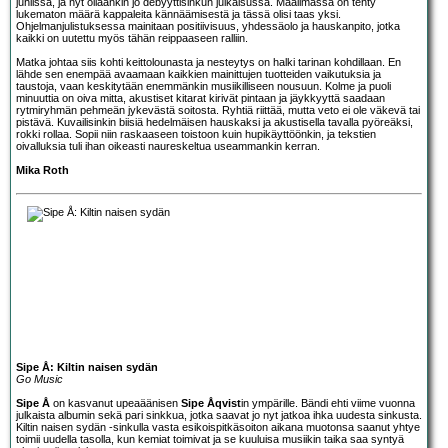
juhlissa, ja nyt ollaankin jo debyyttisinkun julkaisussa. Maailmassa on tehty
lukematon määrä kappaleita kännäämisestä ja tässä olisi taas yksi.
Ohjelmanjulistuksessa mainitaan positiivisuus, yhdessäolo ja hauskanpito, jotka
kaikki on uutettu myös tähän reippaaseen ralliin.
Matka johtaa siis kohti keittolounasta ja nesteytys on halki tarinan kohdillaan. En
lähde sen enempää avaamaan kaikkien mainittujen tuotteiden vaikutuksia ja
taustoja, vaan keskitytään enemmänkin musiikilliseen nousuun. Kolme ja puoli
minuuttia on oiva mitta, akustiset kitarat kirivät pintaan ja jäykkyyttä saadaan
rytmiryhmän pehmeän jykevästä soitosta. Ryhtiä riittää, mutta veto ei ole väkevä tai
pistävä. Kuvailisinkin biisiä hedelmäisen hauskaksi ja akustisella tavalla pyöreäksi,
rokki rollaa. Sopii niin raskaaseen toistoon kuin hupikäyttöönkin, ja tekstien
oivalluksia tuli ihan oikeasti naureskeltua useammankin kerran.
Mika Roth
Sipe Å: Kiltin naisen sydän
Go Music
Sipe Å
on kasvanut upeaäänisen
Sipe Åqvist
in ympärille. Bändi ehti viime vuonna
julkaista albumin sekä pari sinkkua, jotka saavat jo nyt jatkoa ihka uudesta sinkusta.
Kiltin naisen sydän -sinkulla vasta esikoispitkäsoiton aikana muotonsa saanut yhtye
toimii uudella tasolla, kun kemiat toimivat ja se kuuluisa musiikin taika saa syntyä