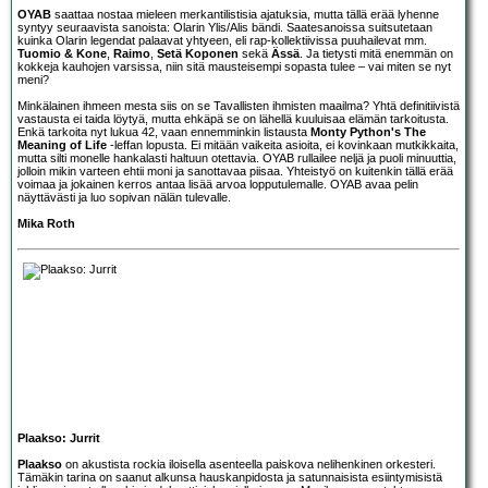
OYAB
saattaa nostaa mieleen merkantilistisia ajatuksia, mutta tällä erää lyhenne
syntyy seuraavista sanoista: Olarin Ylis/Alis bändi. Saatesanoissa suitsutetaan
kuinka Olarin legendat palaavat yhtyeen, eli rap-kollektiivissa puuhailevat mm.
Tuomio & Kone
,
Raimo
,
Setä Koponen
sekä
Ässä
. Ja tietysti mitä enemmän on
kokkeja kauhojen varsissa, niin sitä mausteisempi sopasta tulee – vai miten se nyt
meni?
Minkälainen ihmeen mesta siis on se Tavallisten ihmisten maailma? Yhtä definitiivistä
vastausta ei taida löytyä, mutta ehkäpä se on lähellä kuuluisaa elämän tarkoitusta.
Enkä tarkoita nyt lukua 42, vaan ennemminkin listausta
Monty Python's The
Meaning of Life
-leffan lopusta. Ei mitään vaikeita asioita, ei kovinkaan mutkikkaita,
mutta silti monelle hankalasti haltuun otettavia. OYAB rullailee neljä ja puoli minuuttia,
jolloin mikin varteen ehtii moni ja sanottavaa piisaa. Yhteistyö on kuitenkin tällä erää
voimaa ja jokainen kerros antaa lisää arvoa lopputulemalle. OYAB avaa pelin
näyttävästi ja luo sopivan nälän tulevalle.
Mika Roth
Plaakso: Jurrit
Plaakso
on akustista rockia iloisella asenteella paiskova nelihenkinen orkesteri.
Tämäkin tarina on saanut alkunsa hauskanpidosta ja satunnaisista esiintymisistä