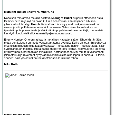
Midnight Bullet: Enemy Number One
Rosoisen rokkaavaa metallia soittava
Midnight Bullet
oli pariin otteeseen esillä
Desibeli.netissä ja nyt on aikaa kulunut sen verran, että neljännen albumin
julkaisuaika lähestyy.
Hostile Resistance
ilmestyy näillä näkymin maaliskuun
alussa ja sitä puffataan tuoreen sinkun voimin. Sitten viime levyn lastista on
tipautettu pois punkahtavia ja ehkä vähän popahtaviakin elementtejä, mutta eivät
keskiyön luodit vielä silkkaa metallipajan taontaa suosi.
Enemy Number One on raskas ja metallinen kappale, sitä en lähde kiistämään,
mutta sen kulussa on myös vastustamatonta svengiä. Kulku on jopa niin jouhevaa,
että neljän minuutin mitta taittuu yllättävän – ehkä jopa liiankin – sutjakkaasti. Biisin
sydänlanka on melodia, jonka päälle on kerrostettu kitaraa, groovaavasti takovaa
rytmiryhmää ja karheahkoa mieslaulua. Kertosäkeessä lyijy muuttuu välittömästi
jalometalliksi ja rakenteet pysyvät mielenkiintoisina aina loppuun saakka. Eli toisin
sanoen: näin ykkösluokan rockmetalliässiä kuuluukin tehdä.
Mika Roth
Miide: Hei mä meen