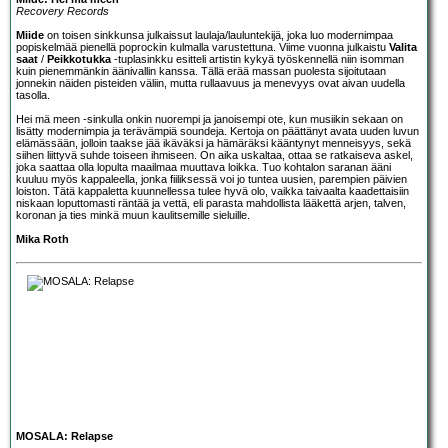
Recovery Records
Miide
on toisen sinkkunsa julkaissut laulaja/lauluntekijä, joka luo modernimpaa
popiskelmää pienellä poprockin kulmalla varustettuna. Viime vuonna julkaistu
Valita
saat
/
Peikkotukka
-tuplasinkku esitteli artistin kykyä työskennellä niin isomman
kuin pienemmänkin äänivallin kanssa. Tällä erää massan puolesta sijoitutaan
jonnekin näiden pisteiden väliin, mutta rullaavuus ja menevyys ovat aivan uudella
tasolla.
Hei mä meen -sinkulla onkin nuorempi ja janoisempi ote, kun musiikin sekaan on
lisätty modernimpia ja terävämpiä soundeja. Kertoja on päättänyt avata uuden luvun
elämässään, jolloin taakse jää ikäväksi ja hämäräksi kääntynyt menneisyys, sekä
siihen liittyvä suhde toiseen ihmiseen. On aika uskaltaa, ottaa se ratkaiseva askel,
joka saattaa olla lopulta maailmaa muuttava loikka. Tuo kohtalon saranan ääni
kuuluu myös kappaleella, jonka fiiliksessä voi jo tuntea uusien, parempien päivien
loiston. Tätä kappaletta kuunnellessa tulee hyvä olo, vaikka taivaalta kaadettaisiin
niskaan loputtomasti räntää ja vettä, eli parasta mahdollista lääkettä arjen, talven,
koronan ja ties minkä muun kaulitsemille sieluille.
Mika Roth
MOSALA: Relapse