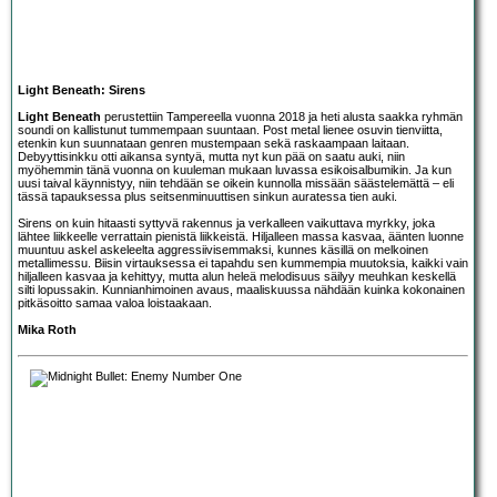
Light Beneath: Sirens
Light Beneath
perustettiin Tampereella vuonna 2018 ja heti alusta saakka ryhmän
soundi on kallistunut tummempaan suuntaan. Post metal lienee osuvin tienviitta,
etenkin kun suunnataan genren mustempaan sekä raskaampaan laitaan.
Debyyttisinkku otti aikansa syntyä, mutta nyt kun pää on saatu auki, niin
myöhemmin tänä vuonna on kuuleman mukaan luvassa esikoisalbumikin. Ja kun
uusi taival käynnistyy, niin tehdään se oikein kunnolla missään säästelemättä – eli
tässä tapauksessa plus seitsenminuuttisen sinkun auratessa tien auki.
Sirens on kuin hitaasti syttyvä rakennus ja verkalleen vaikuttava myrkky, joka
lähtee liikkeelle verrattain pienistä liikkeistä. Hiljalleen massa kasvaa, äänten luonne
muuntuu askel askeleelta aggressiivisemmaksi, kunnes käsillä on melkoinen
metallimessu. Biisin virtauksessa ei tapahdu sen kummempia muutoksia, kaikki vain
hiljalleen kasvaa ja kehittyy, mutta alun heleä melodisuus säilyy meuhkan keskellä
silti lopussakin. Kunnianhimoinen avaus, maaliskuussa nähdään kuinka kokonainen
pitkäsoitto samaa valoa loistaakaan.
Mika Roth