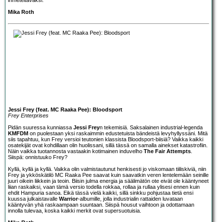
Mika Roth
Jessi Frey (feat. MC Raaka Pee): Bloodsport
Frey Enterprises
Pidän suuressa kunniassa
Jessi Frey
n tekemisiä. Saksalainen industrial-legenda
KMFDM
on puolestaan yksi raskaimmin edustetuista bändeistä levyhyllyssäni. Mitä
siis tapahtuu, kun Frey versioi teutonien klassista Bloodsport-biisiä? Vaikka kaikki
osatekijät ovat kohdillaan olin huolissani, sillä tässä on samalla ainekset katastrofiin.
Näin vaikka tuotannosta vastaakin kotimainen induvelho
The Fair Attempts
.
Siispä: onnistuuko Frey?
Kyllä, kyllä ja kyllä. Vaikka olin valmistautunut henkisesti jo viskomaan tiiliskiviä, niin
Frey ja ykköskätilö MC Raaka Pee saavat kuin saavatkin veren lentelemään seinille
juuri oikein liikkein ja teoin. Biisin julma energia ja säälimätön ote eivät ole kääntyneet
liian raskaiksi, vaan tämä versio todella rokkaa, rollaa ja rullaa ylisesi ennen kuin
ehdit Hampuria sanoa. Eikä tässä vielä kaikki, sillä sinkku pohjustaa tietä ensi
kuussa julkaistavalle
Warrior
-albumille, jolla industrialin rattaiden luvataan
kääntyvän yhä raskaampaan suuntaan. Siispä housut vaihtoon ja odottamaan
innolla tulevaa, koska kaikki merkit ovat supersuotuisia.