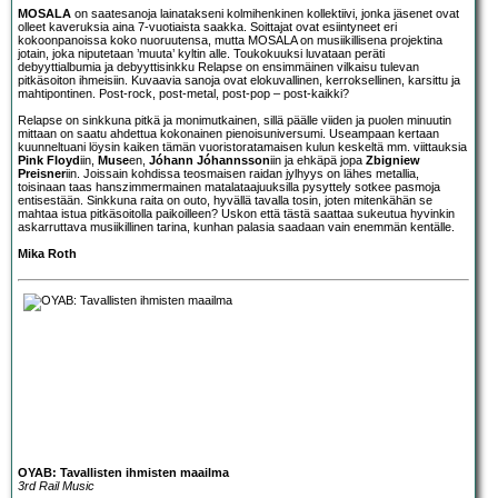
MOSALA
on saatesanoja lainatakseni kolmihenkinen kollektiivi, jonka jäsenet ovat
olleet kaveruksia aina 7-vuotiaista saakka. Soittajat ovat esiintyneet eri
kokoonpanoissa koko nuoruutensa, mutta MOSALA on musiikillisena projektina
jotain, joka niputetaan ’muuta’ kyltin alle. Toukokuuksi luvataan peräti
debyyttialbumia ja debyyttisinkku Relapse on ensimmäinen vilkaisu tulevan
pitkäsoiton ihmeisiin. Kuvaavia sanoja ovat elokuvallinen, kerroksellinen, karsittu ja
mahtipontinen. Post-rock, post-metal, post-pop – post-kaikki?
Relapse on sinkkuna pitkä ja monimutkainen, sillä päälle viiden ja puolen minuutin
mittaan on saatu ahdettua kokonainen pienoisuniversumi. Useampaan kertaan
kuunneltuani löysin kaiken tämän vuoristoratamaisen kulun keskeltä mm. viittauksia
Pink Floyd
iin,
Muse
en,
Jóhann Jóhannsson
iin ja ehkäpä jopa
Zbigniew
Preisner
iin. Joissain kohdissa teosmaisen raidan jylhyys on lähes metallia,
toisinaan taas hanszimmermainen matalataajuuksilla pysyttely sotkee pasmoja
entisestään. Sinkkuna raita on outo, hyvällä tavalla tosin, joten mitenkähän se
mahtaa istua pitkäsoitolla paikoilleen? Uskon että tästä saattaa sukeutua hyvinkin
askarruttava musiikillinen tarina, kunhan palasia saadaan vain enemmän kentälle.
Mika Roth
OYAB: Tavallisten ihmisten maailma
3rd Rail Music