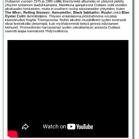
Outlawsin vuosien 1975 ja 1980 välillä ilmestyneitä albumeita on yleisesti pidetty
yhtyeen tuotannon laadukkaimpina. Mainittuna ajanjaksona Outlaws soitti useiden
aikakauden keskeisten, mutta ei southern rockia edustaneiden yhtyeiden, kuten
The Who
n,
Rolling Stones
in,
Aerosmith
in,
Black Sabbath
in,
Rush
in sekä
Blue
Öyster Cult
in lämmittelijänä. Yhtyeen eräänlaisena johtohahmona voi pitää
kitaristi/solisti Hughie Thomassonia. Noihin aikoihin musiikillisten tyylien kontrastit
olivat livekeikoilla yleisempiä, kuin myöhäisemmät tiettyä genreä edustaneet
kiertueet. Promoottorien harrastaman tyylien sekoittamisen ansiosta Outlaws
saavutti laajaa kannatusta Yhdysvalloissa.