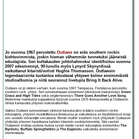
Jo vuonna 1967 perustettu
Outlaws
on eräs southern rockin
kiehtovimmista, joskin hieman vähemmän tunnetuksi jääneistä
edustajista. Sen kultakauden johtohahmoksi identifioituu vuonna
2007 edesmennyt, 90-luvulla myös Lynyrd Skynyrdissä
vaikuttanut kitaristi/solisti Hughie Thomasson. Outlawsin
legendaarisinta tuotantoa edustavat yhtyeen kolme ensimmäistä
studioalbumia ja niitä seurannut livetupla Bring It Back Alive.
Outlaws on jo niinkin varhain, kuin vuonna 1967 Tampassa, Floridassa perustettu
southern rock -yhtye. Sen tunnetuimpaan tuotantoon lukeutuvat kitararevitys
Green
Grass and High Tides
sekä singlemenestys
There Goes Another Love Song
.
Molemmat mainituista kappaleista löytyvät vuonna 1975 ilmestyneeltä ja Outlawsin
nimeä kantavalta yhtyeen esikoisalbumilta.
Vaikka Outlaws tunnustetaan yleisesti lukeutuvaksi erääksi southern rockin
edustajista, yhtyeen musiikillisessa ilmaisussa ja vaikutteissa on löydettävissä eroja
sen useisiin virkaveljiin verrattuna. Moniin muihin southern rock-yhtyeisiin Outlawsin
yhdistää yhtyeen harjoittama kahden kitaristin soolotyöskentely. Sitä vastoin
Outlawsin erottaa useista muista syvän etelän rockin edustajista esimerkiksi
The
Byrds
iltä,
Buffalo Springfield
iltä ja
The Eagles
ilta vaikutteita ammentanut
stemmalaulu.