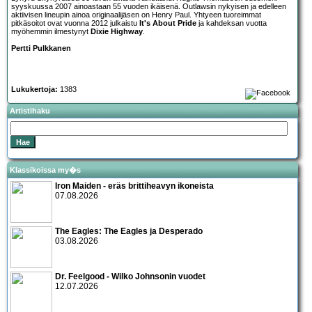
syyskuussa 2007 ainoastaan 55 vuoden ikäisenä. Outlawsin nykyisen ja edelleen
aktiivisen lineupin ainoa originaalijäsen on Henry Paul. Yhtyeen tuoreimmat
pitkäsoitot ovat vuonna 2012 julkaistu
It's About Pride
ja kahdeksan vuotta
myöhemmin ilmestynyt
Dixie Highway
.
Pertti Pulkkanen
Lukukertoja:
1383
Artistihaku
Klassikoissa my�s
Iron Maiden - eräs brittiheavyn ikoneista
07.08.2026
The Eagles: The Eagles ja Desperado
03.08.2026
Dr. Feelgood - Wilko Johnsonin vuodet
12.07.2026