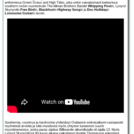
anthemissa Green Grass and High Tides, joka onkin vaivattomasti luettavissa
southern rockin suurteoksiin The Allman Brothers Bandin
Whipping Post
in, Lynyrd
Skynyrdin
Free Bird
in,
Blackfoot
in
Highway Song
in ja
Doc Holliday
n
Lonesome Guitar
in tavoin.
Southernia, countrya ja hardrockia yhdistänyt Outlawsin esikoisalbumi vastaanotti
myönteisiä arvioita ja siitä muodostui myös yhtyeen tuotannon suurin
myyntimenestys, jonka paras sijoitus Billboardin albumilistalla oli sijalla 13. Myös
Lynyrd Skynyrdissä 90-luvun aikana vaikuttanut Hughie Thomasson edesmeni