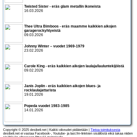
Twisted Sister - eräs glam metallin ikoneista
16.03.2026
Thee Ultra Bimboos - eräs maamme kaikkien aikojen
garagerockyhtyeistä
09.03.2026
Johnny Winter – vuodet 1969-1979
23.02.2026
Carole King - eräs kaikkien aikojen laulaja/lauluntekijöistä
09.02.2026
Janis Joplin - eräs kaikkien aikojen blues- ja
rocklaulajattarista
19.01.2026
Popeda vuodet 1983-1985
14.01.2026
Copyright © 2025 desibeli.net | Kaikki oikeudet pidätetään |
Tietoa toimituksesta
desibeli.net ei vastaa Facebook-, Youtube- ja last.fm-linkkien sisällöstä eikä takaa niiden
sisältävän aiheeseen liittyvää materiaalia.