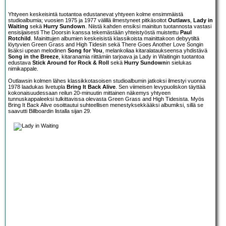
Yhtyeen keskeisintä tuotantoa edustanevat yhtyeen kolme ensimmäistä
studioalbumia; vuosien 1975 ja 1977 välillä ilmestyneet pitkäsoitot
Outlaws
,
Lady in
Waiting
sekä
Hurry Sundown
. Niistä kahden ensiksi mainitun tuotannosta vastasi
ensisijaisesti The Doorsin kanssa tekemästään yhteistyöstä muistettu
Paul
Rotchild
. Mainittujen albumien keskeisistä klassikoista mainittakoon debyytiltä
löytyvien Green Grass and High Tidesin sekä There Goes Another Love Songin
lisäksi upean melodinen
Song for You
, melankoliaa kitaralataukseensa yhdistävä
Song in the Breeze
, kitaranamia riittämiin tarjoava ja Lady in Waitingin tuotantoa
edustava
Stick Around for Rock & Roll
sekä
Hurry Sundown
in sielukas
nimikappale.
Outlawsin kolmen lähes klassikkotasoisen studioalbumin jatkoksi ilmestyi vuonna
1978 laadukas livetupla
Bring It Back Alive
. Sen viimeisen levypuoliskon täyttää
kokonaisuudessaan reilun 20-minuutin mittainen näkemys yhtyeen
tunnuskappaleeksi tulkittavissa olevasta Green Grass and High Tidesista. Myös
Bring It Back Alive osoittautui suhteellisen menestyksekkääksi albumiksi, sillä se
saavutti Billboardin listalla sijan 29.