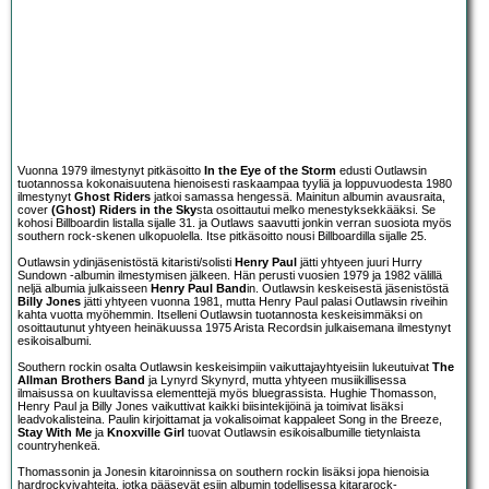
Vuonna 1979 ilmestynyt pitkäsoitto
In the Eye of the Storm
edusti Outlawsin
tuotannossa kokonaisuutena hienoisesti raskaampaa tyyliä ja loppuvuodesta 1980
ilmestynyt
Ghost Riders
jatkoi samassa hengessä. Mainitun albumin avausraita,
cover
(Ghost) Riders in the Sky
sta osoittautui melko menestyksekkääksi. Se
kohosi Billboardin listalla sijalle 31. ja Outlaws saavutti jonkin verran suosiota myös
southern rock-skenen ulkopuolella. Itse pitkäsoitto nousi Billboardilla sijalle 25.
Outlawsin ydinjäsenistöstä kitaristi/solisti
Henry Paul
jätti yhtyeen juuri Hurry
Sundown -albumin ilmestymisen jälkeen. Hän perusti vuosien 1979 ja 1982 välillä
neljä albumia julkaisseen
Henry Paul Band
in. Outlawsin keskeisestä jäsenistöstä
Billy Jones
jätti yhtyeen vuonna 1981, mutta Henry Paul palasi Outlawsin riveihin
kahta vuotta myöhemmin. Itselleni Outlawsin tuotannosta keskeisimmäksi on
osoittautunut yhtyeen heinäkuussa 1975 Arista Recordsin julkaisemana ilmestynyt
esikoisalbumi.
Southern rockin osalta Outlawsin keskeisimpiin vaikuttajayhtyeisiin lukeutuivat
The
Allman Brothers Band
ja Lynyrd Skynyrd, mutta yhtyeen musiikillisessa
ilmaisussa on kuultavissa elementtejä myös bluegrassista. Hughie Thomasson,
Henry Paul ja Billy Jones vaikuttivat kaikki biisintekijöinä ja toimivat lisäksi
leadvokalisteina. Paulin kirjoittamat ja vokalisoimat kappaleet Song in the Breeze,
Stay With Me
ja
Knoxville Girl
tuovat Outlawsin esikoisalbumille tietynlaista
countryhenkeä.
Thomassonin ja Jonesin kitaroinnissa on southern rockin lisäksi jopa hienoisia
hardrockvivahteita, jotka pääsevät esiin albumin todellisessa kitararock-