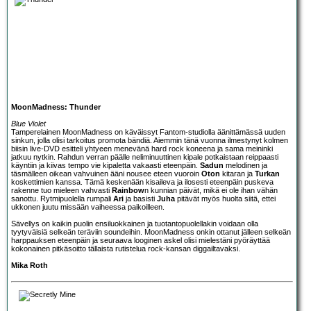
MoonMadness: Thunder
Blue Violet
Tamperelainen
MoonMadness
on käväissyt Fantom-studiolla äänittämässä uuden
sinkun, jolla olisi tarkoitus promota bändiä. Aiemmin tänä vuonna ilmestynyt kolmen
biisin
live-DVD
esitteli yhtyeen menevänä hard rock koneena ja sama meininki
jatkuu nytkin. Rahdun verran päälle neliminuuttinen kipale potkaistaan reippaasti
käyntiin ja kiivas tempo vie kipaletta vakaasti eteenpäin.
Sadun
melodinen ja
täsmälleen oikean vahvuinen ääni nousee eteen vuoroin
Oton
kitaran ja
Turkan
koskettimien kanssa. Tämä keskenään kisaileva ja ilosesti eteenpäin puskeva
rakenne tuo mieleen vahvasti
Rainbow
n kunnian päivät, mikä ei ole ihan vähän
sanottu. Rytmipuolella rumpali
Ari
ja basisti
Juha
pitävät myös huolta siitä, ettei
ukkonen juutu missään vaiheessa paikoilleen.
Sävellys on kaikin puolin ensiluokkainen ja tuotantopuolellakin voidaan olla
tyytyväisiä selkeän teräviin soundeihin. MoonMadness onkin ottanut jälleen selkeän
harppauksen eteenpäin ja seuraava looginen askel olisi mielestäni pyöräyttää
kokonainen pitkäsoitto tällaista rutistelua rock-kansan diggailtavaksi.
Mika Roth