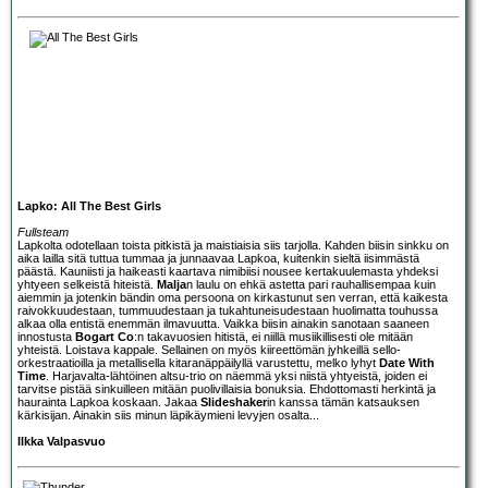
Lapko: All The Best Girls
Fullsteam
Lapko
lta odotellaan toista pitkistä ja maistiaisia siis tarjolla. Kahden biisin sinkku on
aika lailla sitä tuttua tummaa ja junnaavaa Lapkoa, kuitenkin sieltä iisimmästä
päästä. Kauniisti ja haikeasti kaartava nimibiisi nousee kertakuulemasta yhdeksi
yhtyeen selkeistä hiteistä.
Malja
n laulu on ehkä astetta pari rauhallisempaa kuin
aiemmin ja jotenkin bändin oma persoona on kirkastunut sen verran, että kaikesta
raivokkuudestaan, tummuudestaan ja tukahtuneisudestaan huolimatta touhussa
alkaa olla entistä enemmän ilmavuutta. Vaikka biisin ainakin sanotaan saaneen
innostusta
Bogart Co
:n takavuosien hitistä, ei niillä musiikillisesti ole mitään
yhteistä. Loistava kappale. Sellainen on myös kiireettömän jyhkeillä sello-
orkestraatioilla ja metallisella kitaranäppäilyllä varustettu, melko lyhyt
Date With
Time
. Harjavalta-lähtöinen altsu-trio on näemmä yksi niistä yhtyeistä, joiden ei
tarvitse pistää sinkuilleen mitään puolivillaisia bonuksia. Ehdottomasti herkintä ja
haurainta Lapkoa koskaan. Jakaa
Slideshaker
in kanssa tämän katsauksen
kärkisijan. Ainakin siis minun läpikäymieni levyjen osalta...
Ilkka Valpasvuo