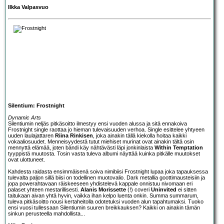
Ilkka Valpasvuo
Silentium: Frostnight
Dynamic Arts
Silentium
in neljäs pitkäsoitto ilmestyy ensi vuoden alussa ja sitä ennakoiva
Frostnight single raottaa jo hieman tulevaisuuden verhoa. Single esittelee yhtyeen
uuden laulajattaren
Riina Rinkisen
, joka ainakin tällä kiekolla hoitaa kaikki
vokaaliosuudet. Menneisyydestä tutut miehiset murinat ovat ainakin tältä osin
mennyttä elämää, joten bändi käy nähtävästi läpi jonkinlaista
Within Temptation
tyyppistä muutosta. Tosin vasta tuleva albumi näyttää kuinka pitkälle muutokset
ovat ulottuneet.
Kahdesta raidasta ensimmäisenä soiva nimibiisi Frostnight lupaa joka tapauksessa
tulevalta paljon sillä biisi on todellinen muotovalio. Dark metallia goottimausteisiin ja
jopa powerahtavaan räiskeeseen yhdistelevä kappale onnistuu nivomaan eri
palaset yhteen mestarillisesti.
Alanis Morissette
(!) coveri
Uninvited
ei sitten
taitukaan aivan yhtä hyvin, vaikka ihan kelpo luenta onkin. Summa summarum,
tuleva pitkäsoitto nousi kertaheitolla odotetuksi vuoden alun tapahtumaksi. Tuoko
ensi vuosi tullessaan Silentiumin suuren breikkauksen? Kaikki on ainakin tämän
sinkun perusteella mahdollista...