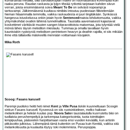
kumartavaa metallia, sillä savolaiskoplan mätke on huomattavasti kovempaa kuin
raaka peruna. Raudan raskasta ja lyijyn tiheää rytkettä tarjotaan kahden siivun
verran, joista ensimmäisenä soiva
Meant To Be
on selvästi nopeampi ja
tarttuvampi. Jälkimmäisenä kuultava nimibiisi intoutuu puolestaan fiilistelemään
hieman hitaammalla temmolla, vaikka raskaudesta ei juuri tingitäkään. Synkässä
hangessa istuskelussa onkin jotain hyvin
Sentenced
maista lohduttomuutta, vaikka
yhtymäkohdat ovatkin lähinnä tunnelmallisia. Taustalta aavemaisesti kajastavat
koskettimet värittävät muuten sangen kitaravoittoista maisemaa, jota tylyntää vielä
möreä lähes täysin meloditon mieslaulu. Tummaa ja omalla tavallaan hyvin
kaunistakin rypistystä melodisen perinteisen heavyn ja deathin rajoilla, ei siis mikään
ihme että tällaisella mäiskeellä mennään voittamaan kisojakin.
Mika Roth
Scoog: Fasans karusell
Parempi puolisko heitti heti nimet
Kent
ja
Ville Pusa
tiskiin kuunneltuaan
Scoog
in
sinkun Fasans karusell. Kyseessä on siis ruotsinkielinen, melko haikean
melankolinen ja heleän kuulas pop.
Noora Salo
n taustalaululla kuorrutettu biisi on
tuollaista perushempeilyä ja tarkempaa kategorisointia, tuota toimittajien
lempipuuhaa, pääseekin harjoittamaan vasta ensi vuoden keväällä, kun artistin
pitkäsoitto julkistuu. Lähempänä tämä kuitenkin on Pusaa kuin Kenttiä, vaikka sitä
melankolisuutta ja kuulautta löytyy toki molemmista. Peruspoppia.