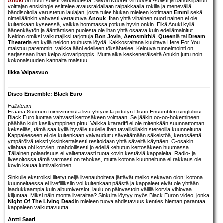
Anuki
on nuori solisti Varkaudesta. Savon Nuoret Virtuoosit -solisti ja bändikilpailun
voittajan ensisingle esittelee avausraidallaan raipakkaalla rokilla ja menevällä
bändisoitolla varustetun laulajan, josta tulee hiukan mieleen kotimaan
Emmi
sekä
nimelläänkin vahvasti vertautuva
Anouk
. Ihan yhtä vihainen nuori nainen ei ole
kuitenkaan kyseessä, vaikka hommassa potkua hyvin onkin. Eikä Anuki kyllä
äänenkäytön ja ääntämisen puolesta ole ihan yhtä osaava kuin edellämainitut.
Neidon omiksi vaikuttajiksi tarjottuja
Bon Jovi
a,
Aerosmith
iä,
Queen
iä tai
Dream
Theater
ia en kyllä neidon touhusta löydä. Kakkosraitana kuultava Here For You
maistuu paremmin, vaikka ääni edelleen töksähtelee. Keinuva tunnelmointi on
sarjassaan ihan kelpo slovaripoppis. Mutta aika keskeneräiseltä Anukin juttu noin
kokonaisuuden kannalta maistuu.
Ilkka Valpasvuo
Disco Ensemble: Black Euro
Fullsteam
Eräänä Suomen toimivimmista live-yhtyeistä pidetyn
Disco Ensemble
n singlebiisi
Black Euro luottaa vahvasti kertosäkeen voimaan. Se jääkin oo-oo-hokemineen
päähän kuin kasikymppinen pirtu! Vaikka kitarariffi ei ole mitenkään suunnattoman
kekseliäs, tämä saa kyllä hyvälle tuulelle ihan tavallisillakin stereoilla kuunneltuna.
Kappaleeseen ei ole kuitenkaan vaivauduttu säveltämään säkeistöä, kertosäettä
ympäröivä teksti yksinkertaisesti resitoidaan yhtä säveltä käyttäen. C-osakin
vilahtaa ohi korvien, mahdollisesti jo edellä kehutun kertosäkeen huumassa.
Tällainen polaarisuus ei valitettavasti tuota kovin kestäviä kappaleita. Radio- ja
livesoitossa tämä varmasti on tehokas, mutta kotona kuunneltuna ei rakkaus ole
kovin kauaa lumivalkoinen.
Sinkulle ekstroiksi liitetyt neljä livenauhoitetta jättävät melko sekavan olon; kotona
kuunneltaessa ei livefiiliksiin voi kuitenkaan päästä ja kappaleet eivät ole yhtään
laadukkaampia kuin albumiversiot, laulu on päinvastoin välillä korvia vihlovaa
kiljuntaa. Miksi näin monta liveraitaa? Sinkulta löytyy myös Black Euron video, jonka
Night Of The Living Dead
in mieleen tuova ahdistavuus kenties hieman parantaa
kappaleen vaikuttavuutta.
Antti Saari