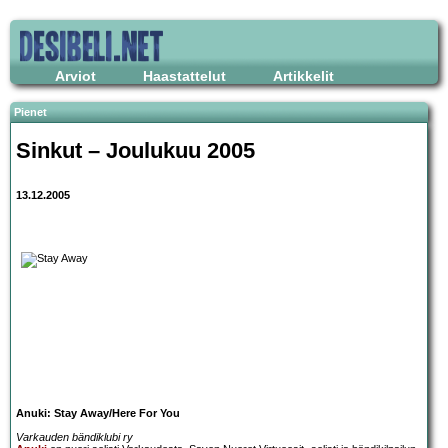
Arviot
Haastattelut
Artikkelit
Pienet
Sinkut – Joulukuu 2005
13.12.2005
Anuki: Stay Away/Here For You
Varkauden bändiklubi ry