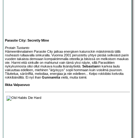
Parasite City: Secretly Mine
Protain Tuotanto
Hämeenlinnalainen
Parasite City
jatkaa energisen katurockin mäiskimistä tällä
rouheasti rullaavalla sinkuralla. Vuonna 2001 perustettu yhtye pistää selkeästi parin
vuoden takaista demoaan kompaktimmalla otteella ja biisissä on melkoisen maukas
ote. Harmi että sinkulle on mahtunut vain tämä yksi näyte, sillä Parasiittien
nykykunnosta olisi ollut mukava kuulla lisänäytteitä.
Sebastian
in karkea laulu
vakuuttaa edelleen, miehinen ”ärjyisyys” sopii hommaan kuin voisilmä puuroon.
Tiluttelua, säröriffiä, melodiaa, energiaa ja niin edelleen... Kelpo rokkibiisi kelvolta
rokkibändiltä. Ei nyt ihan
Gunnareita
vielä, mutta toimii.
Ilkka Valpasvuo