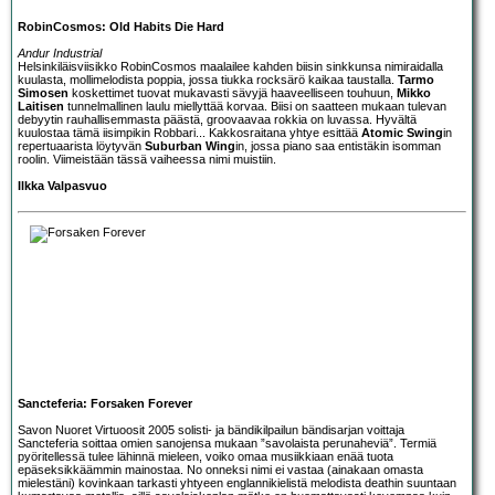
RobinCosmos: Old Habits Die Hard
Andur Industrial
Helsinkiläisviisikko
RobinCosmos
maalailee kahden biisin sinkkunsa nimiraidalla
kuulasta, mollimelodista poppia, jossa tiukka rocksärö kaikaa taustalla.
Tarmo
Simosen
koskettimet tuovat mukavasti sävyjä haaveelliseen touhuun,
Mikko
Laitisen
tunnelmallinen laulu miellyttää korvaa. Biisi on saatteen mukaan tulevan
debyytin rauhallisemmasta päästä, groovaavaa rokkia on luvassa. Hyvältä
kuulostaa tämä iisimpikin Robbari... Kakkosraitana yhtye esittää
Atomic Swing
in
repertuaarista löytyvän
Suburban Wing
in, jossa piano saa entistäkin isomman
roolin. Viimeistään tässä vaiheessa nimi muistiin.
Ilkka Valpasvuo
Sancteferia: Forsaken Forever
Savon Nuoret Virtuoosit 2005 solisti- ja bändikilpailun bändisarjan voittaja
Sancteferia
soittaa omien sanojensa mukaan ”savolaista perunaheviä”. Termiä
pyöritellessä tulee lähinnä mieleen, voiko omaa musiikkiaan enää tuota
epäseksikkäämmin mainostaa. No onneksi nimi ei vastaa (ainakaan omasta
mielestäni) kovinkaan tarkasti yhtyeen englannikielistä melodista deathin suuntaan