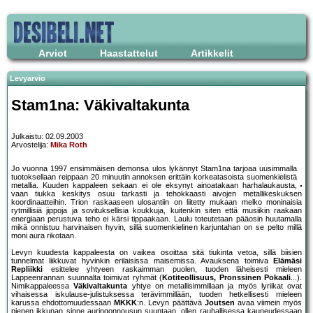
Arviot
Haastattelut
Artikkelit
Levyarvio
Stam1na: Väkivaltakunta
Julkaistu: 02.09.2003
Arvostelija:
Mika Roth
Jo vuonna 1997 ensimmäisen demonsa ulos lykännyt Stam1na tarjoaa uusimmalla
tuotoksellaan reippaan 20 minuutin annoksen erittäin korkeatasoista suomenkielistä
metallia. Kuuden kappaleen sekaan ei ole eksynyt ainoatakaan harhalaukausta,
vaan tiukka keskitys osuu tarkasti ja tehokkaasti aivojen metallikeskuksen
koordinaatteihin. Trion raskaaseen ulosantiin on liitetty mukaan melko moninaisia
rytmillisiä jippoja ja sovituksellisia koukkuja, kuitenkin siten että musiikin raakaan
energiaan perustuva teho ei kärsi tippaakaan. Laulu toteutetaan pääosin huutamalla
mikä onnistuu harvinaisen hyvin, sillä suomenkielinen karjuntahan on se pelto millä
moni aura rikotaan.
Levyn kuudesta kappaleesta on vaikea osoittaa sitä tiukinta vetoa, sillä biisien
tunnelmat liikkuvat hyvinkin erilaisissa maisemissa. Avauksena toimiva
Elämäsi
Repliikki
esittelee yhtyeen raskaimman puolen, tuoden läheisesti mieleen
Lappeenrannan suunnalta toimivat ryhmät (
Kotiteollisuus, Pronssinen Pokaali
...).
Nimikappaleessa
Väkivaltakunta
yhtye on metallisimmillaan ja myös lyriikat ovat
vihaisessa iskulause-julistuksessa terävimmillään, tuoden hetkellisesti mieleen
karussa ehdottomuudessaan
MKKK
:n. Levyn päättävä
Joutsen
avaa viimein myös
pienen ikkunan sinne auringonnousun suuntaan, ollen rauhallisessa kauneudessaan