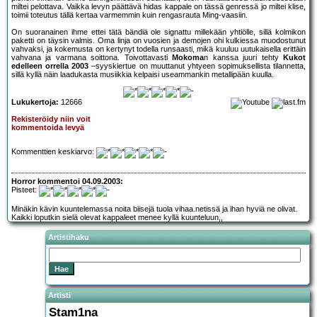
miltei pelottava. Vaikka levyn päättävä hidas kappale on tässä genressä jo miltei klise,
toimii toteutus tällä kertaa varmemmin kuin rengasrauta Ming-vaasiin.
On suoranainen ihme ettei tätä bändiä ole signattu millekään yhtiölle, sillä kolmikon
paketti on täysin valmis. Oma linja on vuosien ja demojen ohi kulkiessa muodostunut
vahvaksi, ja kokemusta on kertynyt todella runsaasti, mikä kuuluu uutukaisella erittäin
vahvana ja varmana soittona. Toivottavasti
Mokoma
n kanssa juuri tehty
Kukot
edelleen orrella 2003
–syyskiertue on muuttanut yhtyeen sopimuksellista tilannetta,
sillä kyllä näin laadukasta musiikkia kelpaisi useammankin metallipään kuulla.
Lukukertoja:
12666
Rekisteröidy niin voit
kommentoida levyä
Kommenttien keskiarvo:
Horror kommentoi 04.09.2003:
Pisteet:
Minäkin kävin kuuntelemassa noita biisejä tuola vihaa.netissä ja ihan hyviä ne olivat.
Kaikki loputkin sielä olevat kappaleet menee kyllä kuunteluun,,
Artistihaku
Artisti
Stam1na