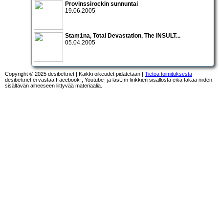
Provinssirockin sunnuntai
19.06.2005
Stam1na, Total Devastation, The iNSULT...
05.04.2005
Copyright © 2025 desibeli.net | Kaikki oikeudet pidätetään |
Tietoa toimituksesta
desibeli.net ei vastaa Facebook-, Youtube- ja last.fm-linkkien sisällöstä eikä takaa niiden
sisältävän aiheeseen liittyvää materiaalia.