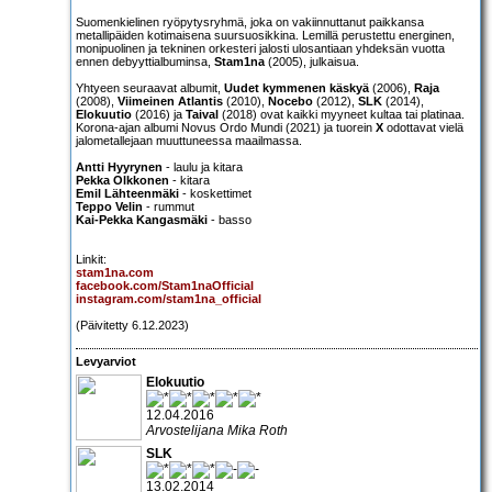
Suomenkielinen ryöpytysryhmä, joka on vakiinnuttanut paikkansa
metallipäiden kotimaisena suursuosikkina. Lemillä perustettu energinen,
monipuolinen ja tekninen orkesteri jalosti ulosantiaan yhdeksän vuotta
ennen debyyttialbuminsa,
Stam1na
(2005), julkaisua.
Yhtyeen seuraavat albumit,
Uudet kymmenen käskyä
(2006),
Raja
(2008),
Viimeinen Atlantis
(2010),
Nocebo
(2012),
SLK
(2014),
Elokuutio
(2016) ja
Taival
(2018) ovat kaikki myyneet kultaa tai platinaa.
Korona-ajan albumi Novus Ordo Mundi (2021) ja tuorein
X
odottavat vielä
jalometallejaan muuttuneessa maailmassa.
Antti Hyyrynen
- laulu ja kitara
Pekka Olkkonen
- kitara
Emil Lähteenmäki
- koskettimet
Teppo Velin
- rummut
Kai-Pekka Kangasmäki
- basso
Linkit:
stam1na.com
facebook.com/Stam1naOfficial
instagram.com/stam1na_official
(Päivitetty 6.12.2023)
Levyarviot
Elokuutio
12.04.2016
Arvostelijana Mika Roth
SLK
13.02.2014