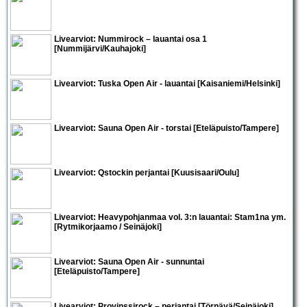
Livearviot:
Nummirock – lauantai osa 1
[Nummijärvi/Kauhajoki]
Livearviot:
Tuska Open Air - lauantai
[Kaisaniemi/Helsinki]
Livearviot:
Sauna Open Air - torstai
[Eteläpuisto/Tampere]
Livearviot:
Qstockin perjantai
[Kuusisaari/Oulu]
Livearviot: Heavypohjanmaa vol. 3:n lauantai:
Stam1na
ym.
[Rytmikorjaamo / Seinäjoki]
Livearviot:
Sauna Open Air - sunnuntai
[Eteläpuisto/Tampere]
Livearviot: Provinssirock – perjantai [Törnävä/Seinäjoki]