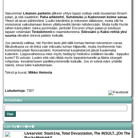
Vaisumman
Likaisen parketin
jälkeen yhtye lupasi soittaa vielä muutaman thrash-
palan, ja sitä saatiinkin:
Paha arkkitehti
,
Suhdeluku
ja
Kadonneet kolme sanaa
.
Yleisö oli aivan pähkinöinä. Luulisi bändinkin jo tottuneen tällaiseen, mutta silti he
onnistuivat vaikuttamaan iloisen yllättyneeltä tämän nähdessään. Mutta kyllä Hyrde
siihen käskyttikin: tukka pyörimään, perkele! Encoren yhtye palasi jo totuttuun
tapaan vetämään
Teräsbetoni
ksi naamioituneena.
Edessäni
ja
Kaksi reittiä yksi
suunta
olivatkin iskevä päätös keikalle.
Jos pienistä valittaa, niin Hyrden laulu jätti tällä kertaa hieman toivomisen varaa.
Alkukeikasta se oli ehkä vain miksattu turhan hiljaiselle, mutta myöhemmin hän
kommentoi jotain flunssastakin. Komeimmat karjahdukset jäivät kuulematta
kuitenkin. Loppuvaiheessa mies myös heittäytyi hetkeksi selälleen lavalle - loppuiko
kunto? Ei uskoisi. Luulen että sitä riittää myös loppukiertueelle ja Alaha skargeli
rohjustaa -kesäkiertueen parillekymmenelle keikalle. Jos et selviä edes yhdelle
näistä, sinua tulee kaduttamaan.
Teksti ja kuvat:
Mikko Heimola
Lukukertoja:
7307
Artistihaku
Lue my�s n�m�
Livearviot:
Stam1na, Total Devastation, The iNSULT...
[On The
Rocks/Helsinki]