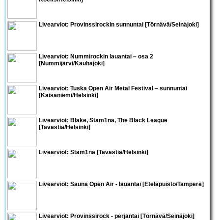
Livearviot:
Provinssirockin sunnuntai
[Törnävä/Seinäjoki]
Livearviot:
Nummirockin lauantai
– osa 2
[Nummijärvi/Kauhajoki]
Livearviot:
Tuska Open Air Metal Festival
– sunnuntai
[Kaisaniemi/Helsinki]
Livearviot:
Blake, Stam1na, The Black League
[Tavastia/Helsinki]
Livearviot:
Stam1na
[Tavastia/Helsinki]
Livearviot:
Sauna Open Air - lauantai
[Eteläpuisto/Tampere]
Livearviot:
Provinssirock - perjantai
[Törnävä/Seinäjoki]