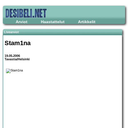
Arviot
Haastattelut
Artikkelit
Livearviot
Stam1na
19.05.2006
Tavastia/Helsinki