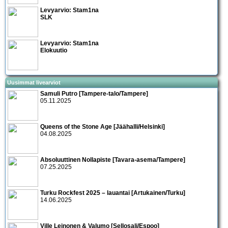
Levyarvio: Stam1na
SLK
Levyarvio: Stam1na
Elokuutio
Uusimmat livearviot
Samuli Putro [Tampere-talo/Tampere]
05.11.2025
Queens of the Stone Age [Jäähalli/Helsinki]
04.08.2025
Absoluuttinen Nollapiste [Tavara-asema/Tampere]
07.25.2025
Turku Rockfest 2025 – lauantai [Artukainen/Turku]
14.06.2025
Ville Leinonen & Valumo [Sellosali/Espoo]