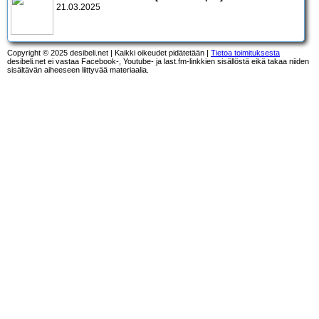
21.03.2025
Copyright © 2025 desibeli.net | Kaikki oikeudet pidätetään |
Tietoa toimituksesta
desibeli.net ei vastaa Facebook-, Youtube- ja last.fm-linkkien sisällöstä eikä takaa niiden
sisältävän aiheeseen liittyvää materiaalia.