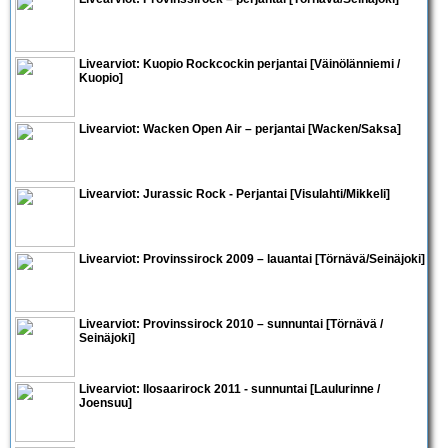
Livearviot: Kuopio Rockcockin perjantai [Väinölänniemi /
Kuopio]
Livearviot:
Wacken Open Air – perjantai
[Wacken/Saksa]
Livearviot: Jurassic Rock - Perjantai [Visulahti/Mikkeli]
Livearviot:
Provinssirock 2009 – lauantai
[Törnävä/Seinäjoki]
Livearviot:
Provinssirock 2010 – sunnuntai
[Törnävä /
Seinäjoki]
Livearviot:
Ilosaarirock 2011
- sunnuntai [Laulurinne /
Joensuu]