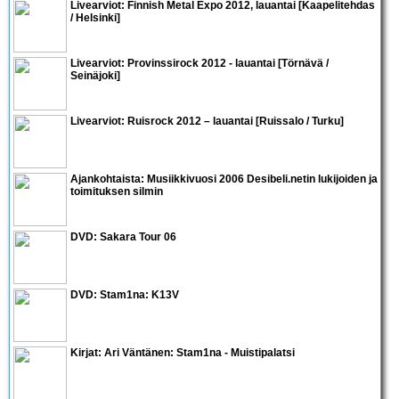
Livearviot:
Finnish Metal Expo 2012
, lauantai [Kaapelitehdas
/ Helsinki]
Livearviot:
Provinssirock 2012 - lauantai
[Törnävä /
Seinäjoki]
Livearviot:
Ruisrock 2012 – lauantai
[Ruissalo / Turku]
Ajankohtaista: Musiikkivuosi 2006 Desibeli.netin lukijoiden ja
toimituksen silmin
DVD:
Sakara Tour 06
DVD:
Stam1na: K13V
Kirjat:
Ari Väntänen: Stam1na - Muistipalatsi