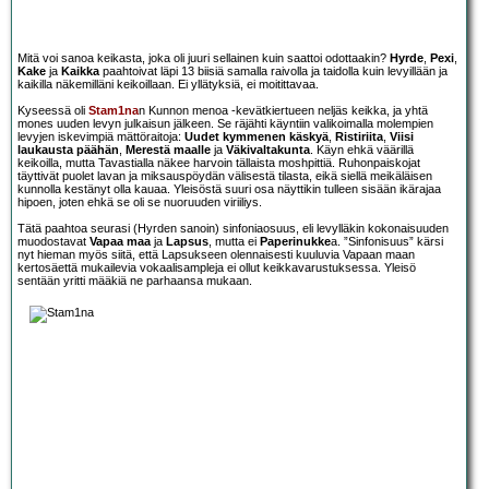
Mitä voi sanoa keikasta, joka oli juuri sellainen kuin saattoi odottaakin?
Hyrde
,
Pexi
,
Kake
ja
Kaikka
paahtoivat läpi 13 biisiä samalla raivolla ja taidolla kuin levyillään ja
kaikilla näkemilläni keikoillaan. Ei yllätyksiä, ei moitittavaa.
Kyseessä oli
Stam1na
n Kunnon menoa -kevätkiertueen neljäs keikka, ja yhtä
mones uuden levyn julkaisun jälkeen. Se räjähti käyntiin valikoimalla molempien
levyjen iskevimpiä mättöraitoja:
Uudet kymmenen käskyä
,
Ristiriita
,
Viisi
laukausta päähän
,
Merestä maalle
ja
Väkivaltakunta
. Käyn ehkä väärillä
keikoilla, mutta Tavastialla näkee harvoin tällaista moshpittiä. Ruhonpaiskojat
täyttivät puolet lavan ja miksauspöydän välisestä tilasta, eikä siellä meikäläisen
kunnolla kestänyt olla kauaa. Yleisöstä suuri osa näyttikin tulleen sisään ikärajaa
hipoen, joten ehkä se oli se nuoruuden viriiliys.
Tätä paahtoa seurasi (Hyrden sanoin) sinfoniaosuus, eli levylläkin kokonaisuuden
muodostavat
Vapaa maa
ja
Lapsus
, mutta ei
Paperinukke
a. ”Sinfonisuus” kärsi
nyt hieman myös siitä, että Lapsukseen olennaisesti kuuluvia Vapaan maan
kertosäettä mukailevia vokaalisampleja ei ollut keikkavarustuksessa. Yleisö
sentään yritti määkiä ne parhaansa mukaan.