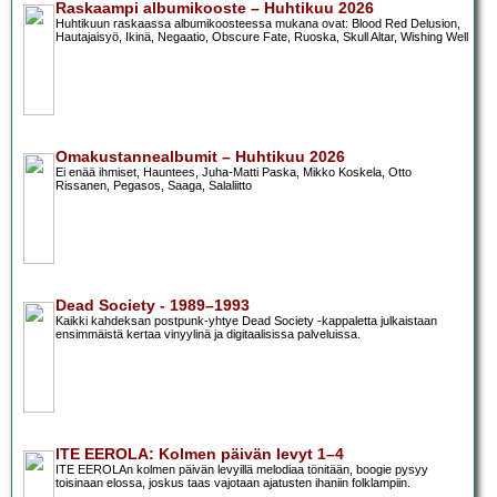
Raskaampi albumikooste – Huhtikuu 2026
Huhtikuun raskaassa albumikoosteessa mukana ovat: Blood Red Delusion,
Hautajaisyö, Ikinä, Negaatio, Obscure Fate, Ruoska, Skull Altar, Wishing Well
Omakustannealbumit – Huhtikuu 2026
Ei enää ihmiset, Hauntees, Juha-Matti Paska, Mikko Koskela, Otto
Rissanen, Pegasos, Saaga, Salaliitto
Dead Society - 1989–1993
Kaikki kahdeksan postpunk-yhtye Dead Society -kappaletta julkaistaan
ensimmäistä kertaa vinyylinä ja digitaalisissa palveluissa.
ITE EEROLA: Kolmen päivän levyt 1–4
ITE EEROLAn kolmen päivän levyillä melodiaa tönitään, boogie pysyy
toisinaan elossa, joskus taas vajotaan ajatusten ihaniin folklampiin.