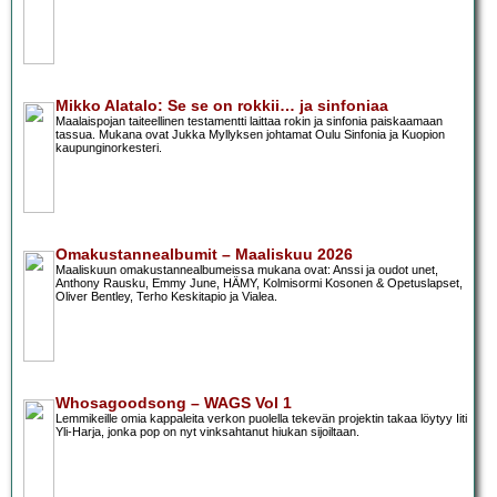
Mikko Alatalo: Se se on rokkii… ja sinfoniaa
Maalaispojan taiteellinen testamentti laittaa rokin ja sinfonia paiskaamaan
tassua. Mukana ovat Jukka Myllyksen johtamat Oulu Sinfonia ja Kuopion
kaupunginorkesteri.
Omakustannealbumit – Maaliskuu 2026
Maaliskuun omakustannealbumeissa mukana ovat: Anssi ja oudot unet,
Anthony Rausku, Emmy June, HÄMY, Kolmisormi Kosonen & Opetuslapset,
Oliver Bentley, Terho Keskitapio ja Vialea.
Whosagoodsong – WAGS Vol 1
Lemmikeille omia kappaleita verkon puolella tekevän projektin takaa löytyy Iiti
Yli-Harja, jonka pop on nyt vinksahtanut hiukan sijoiltaan.