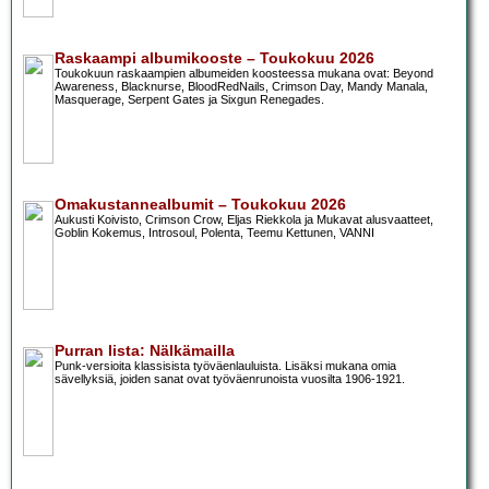
Raskaampi albumikooste – Toukokuu 2026
Toukokuun raskaampien albumeiden koosteessa mukana ovat: Beyond
Awareness, Blacknurse, BloodRedNails, Crimson Day, Mandy Manala,
Masquerage, Serpent Gates ja Sixgun Renegades.
Omakustannealbumit – Toukokuu 2026
Aukusti Koivisto, Crimson Crow, Eljas Riekkola ja Mukavat alusvaatteet,
Goblin Kokemus, Introsoul, Polenta, Teemu Kettunen, VANNI
Purran lista: Nälkämailla
Punk-versioita klassisista työväenlauluista. Lisäksi mukana omia
sävellyksiä, joiden sanat ovat työväenrunoista vuosilta 1906-1921.