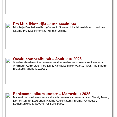
Pro Musiikintekijät -kunniamaininta
Minulle ja Desibeli.netille myönnettiin Suomen Musiikintekijöiden vuosittain
jakama Pro Musiikintekijät -kunniamaininta.
Omakustannealbumit – Joulukuu 2025
Vuoden viimeisessä omakustannealbumeiden koosteessa mukana ovat:
Afternoon Astronauts, Fog Light, Kampela, Mielenvaaka, Piper, The Rhythm
Breakers, Vuono ja Zakari.
Raskaampi albumikooste – Marraskuu 2025
Marraskuun raskaammassa albumikoosteessa mukana ovat: Bloody Moon,
Dome Runner, Kaksonen, Kaunis Kuolematon, Khroma, Kivisydän,
Kuolemankello ja Scythe For Sore Eyes.