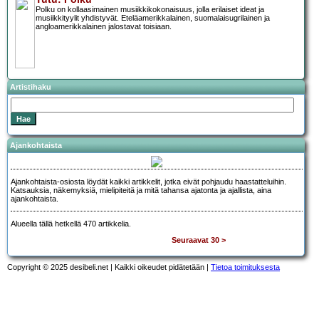
Polku on kollaasimainen musiikkikokonaisuus, jolla erilaiset ideat ja
musiikkityylit yhdistyvät. Eteläamerikkalainen, suomalaisugrilainen ja
angloamerikkalainen jalostavat toisiaan.
Artistihaku
Ajankohtaista
Ajankohtaista-osiosta löydät kaikki artikkelit, jotka eivät pohjaudu haastatteluihin.
Katsauksia, näkemyksiä, mielipiteitä ja mitä tahansa ajatonta ja ajallista, aina
ajankohtaista.
Alueella tällä hetkellä 470 artikkelia.
Seuraavat 30 >
Copyright © 2025 desibeli.net | Kaikki oikeudet pidätetään |
Tietoa toimituksesta