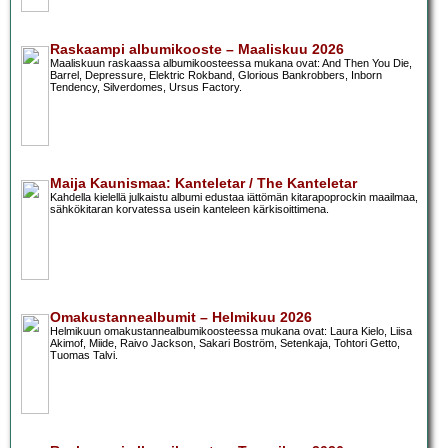
Raskaampi albumikooste – Maaliskuu 2026
Maaliskuun raskaassa albumikoosteessa mukana ovat: And Then You Die,
Barrel, Depressure, Elektric Rokband, Glorious Bankrobbers, Inborn
Tendency, Silverdomes, Ursus Factory.
Maija Kaunismaa: Kanteletar / The Kanteletar
Kahdella kielellä julkaistu albumi edustaa iättömän kitarapoprockin maailmaa,
sähkökitaran korvatessa usein kanteleen kärkisoittimena.
Omakustannealbumit – Helmikuu 2026
Helmikuun omakustannealbumikoosteessa mukana ovat: Laura Kielo, Liisa
Akimof, Miide, Raivo Jackson, Sakari Boström, Setenkaja, Tohtori Getto,
Tuomas Talvi.