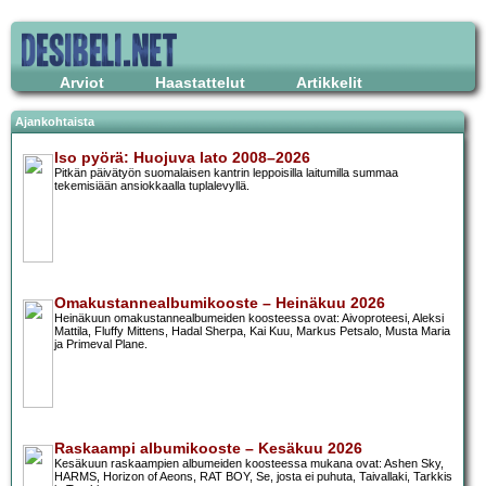
Arviot
Haastattelut
Artikkelit
Ajankohtaista
Iso pyörä: Huojuva lato 2008–2026
Pitkän päivätyön suomalaisen kantrin leppoisilla laitumilla summaa
tekemisiään ansiokkaalla tuplalevyllä.
Omakustannealbumikooste – Heinäkuu 2026
Heinäkuun omakustannealbumeiden koosteessa ovat: Aivoproteesi, Aleksi
Mattila, Fluffy Mittens, Hadal Sherpa, Kai Kuu, Markus Petsalo, Musta Maria
ja Primeval Plane.
Raskaampi albumikooste – Kesäkuu 2026
Kesäkuun raskaampien albumeiden koosteessa mukana ovat: Ashen Sky,
HARMS, Horizon of Aeons, RAT BOY, Se, josta ei puhuta, Taivallaki, Tarkkis