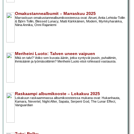
Omakustannealbumit – Marraskuu 2025
Marraskuun omakustannealbumikoosteessa ovat: Airuet, Anita Lehtola-Tollin
& Björn Tollin, Blessed Lunacy, Matti Kärkkäinen, Modem, Myrkkyharakka,
Niina Annika, Onni Rajaniemi
Meriheini Luoto: Talven uneen vaipuen
Mitä on talvi? Voiko sen kuvata äänin, jotka syntyvät jousin, puhaltimin,
ihmisäänin ja lyömäsoittimin? Meriheini Luoto etsii rohkeasti vastausta.
Raskaampi albumikooste – Lokakuu 2025
Lokakuun raskaammassa albumikoosteessa mukana ovat: Hukanhauta,
Kamara, Nevertel, Night After, Sapata, Serpent God, The Lunar Effect,
Vanguardian
Tutu: Polku