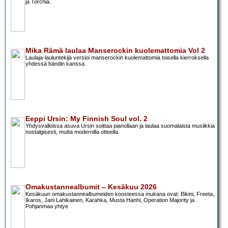
ja Torchia.
Mika Rämä laulaa Manserockin kuolemattomia Vol 2
Laulaja-lauluntekijä versioi manserockin kuolemattomia toisella kierroksella
yhdessä bändin kanssa.
Eeppi Ursin: My Finnish Soul vol. 2
Yhdysvalloissa asuva Ursin soittaa pianollaan ja laulaa suomalaista musiikkia
nostalgisesti, mutta modernilla otteella.
Omakustannealbumit – Kesäkuu 2026
Kesäkuun omakustannealbumeiden koosteessa mukana ovat: Bikini, Freeta,
Ikaros, Jani Lahikainen, Karahka, Musta Hanhi, Operation Majority ja
Pohjanmaa yhtye