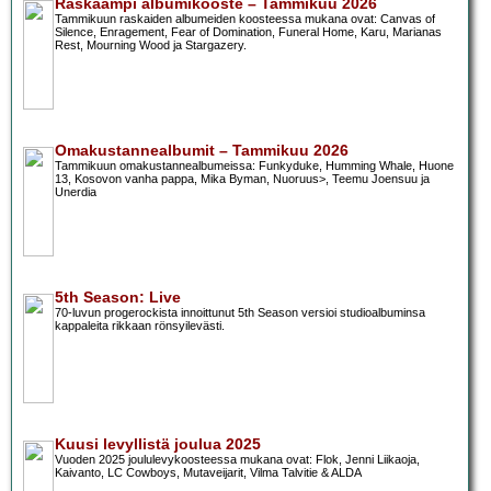
Raskaampi albumikooste – Tammikuu 2026
Tammikuun raskaiden albumeiden koosteessa mukana ovat: Canvas of
Silence, Enragement, Fear of Domination, Funeral Home, Karu, Marianas
Rest, Mourning Wood ja Stargazery.
Omakustannealbumit – Tammikuu 2026
Tammikuun omakustannealbumeissa: Funkyduke, Humming Whale, Huone
13, Kosovon vanha pappa, Mika Byman, Nuoruus>, Teemu Joensuu ja
Unerdia
5th Season: Live
70-luvun progerockista innoittunut 5th Season versioi studioalbuminsa
kappaleita rikkaan rönsyilevästi.
Kuusi levyllistä joulua 2025
Vuoden 2025 joululevykoosteessa mukana ovat: Flok, Jenni Liikaoja,
Kaivanto, LC Cowboys, Mutaveijarit, Vilma Talvitie & ALDA