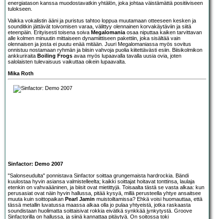
energiatason kanssa muodostavatkin yhtälön, joka johtaa väistämättä positiiviseen
tulokseen.
Vaikka vokalistin ääni ja puristus tahtoo loppua muutamaan otteeseen kesken ja
sounditkin jättävät toivomisen varaa, välittyy olennainen korvakäytäviin ja siitä
eteenpäin. Erityisesti toisena soiva
Megalomania
osaa niputtaa kaiken tarvittavan
alle kolmen minuutin mittaiseen dynamiittiseen pakettiin, joka sisältää vain
olennaisen ja josta ei puutu enää mitään. Juuri Megalomaniassa myös sovitus
onnistuu nostamaan ryhmän ja biisin vahvoja puolia kiitettävästi esiin. Biisikolmikon
ankkuriraita
Boiling Frogs
avaa myös lupaavalla tavalla uusia ovia, joten
salolaisten tulevaisuus vaikuttaa oikein lupaavalta.
Mika Roth
Sinfactor: Demo 2007
"Salonseudulta" ponnistava
Sinfactor
soittaa grungemaista hardrockia. Bändi
kuulostaa hyvin asiansa valmistelleelta; kaikki soittajat hoitavat tonttinsa, laulaja
etenkin on vahvaääninen, ja biisit ovat mietittyjä. Toisaalta tästä se vasta alkaa: kun
perusasiat ovat näin hyvin hallussa, pitää kysyä, millä perusteella yhtye ansaitsee
muuta kuin soittopaikan
Pearl Jamin
muistoiltamissa? Ehkä voisi huomauttaa, että
tässä metallin luvatussa maassa alkaa olla jo pulaa yhtyeistä, jotka raskaasta
soundistaan huolimatta soittaisivat rokkia eivätkä synkkää jynkytystä. Groove
Sinfactorilla on hallussa, ja siinä kannattaa pitäytyä. On soitossa toki