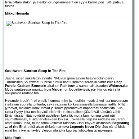
terävöittämistäkin, ja etenkin grunge-maneerit on syytä karsia pois. Silti, pätevä
tuotos.
Mikko Heimola
Southwest Sunrise: Sleep In The Fire
Jaaha, sitten sukellettiin syvälle 70-luvun groovaavan heavyrockin pariin.
Turkulainen
Southwest Sunrise
tuntuu näet uskovan sellaisiin nimiin kuin
Deep
Purple
,
Graham Bonnet
in aikainen
Rainbow
ja saman aikakauden
Whitesnake
.
Myös saatteessa mainittu
Iron Maiden
on löydettävissä, etenkin jos etsii sitä
alkupuolen rautaneitoa.
Hevanderi rock´n´roll on siis homman nimi ja musiikin mystistä voimaa toteutetaan
ihailtavan suurella tunteella, sekä riittävän korkeatasoisella biisimateriaalilla. Riffit
jyräävät, melodiat koukuttavat ja soolot pyörähtävät näppärästi soittimista. Kun
taitoa löytyy joka tontilta vielä riittämiin, rutinan aiheet jäävät väistämättä vähiin.
Eihän tässä mitään pyörää uudelleen keksitä, mutta kun homma toimii näin
saumattomasti, ei sitä tarvitsekaan keksiä. Jokaisella neljästä raidasta on varattu
omat koukkunsa, mutta tehokkaimmin raidoista kiinni käyvät aloitusbiisi
Beginning
... of the End
, sekä aivan törkeän tarttuva
Legends Never Die
. Jos nämä biisit
eivät toimi livenä, täytyy yleisön olla joka kuuroa, lobotoitua tai molempia.
Mika Roth