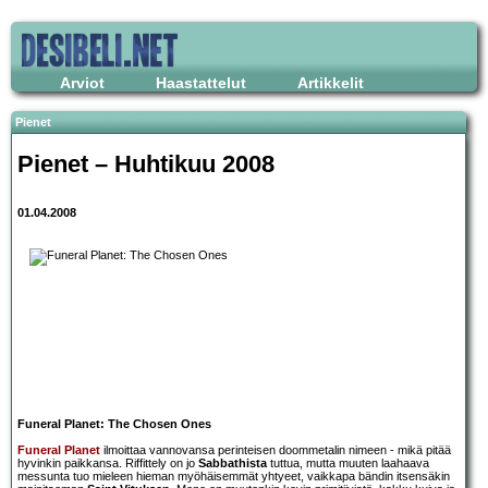
Arviot
Haastattelut
Artikkelit
Pienet
Pienet – Huhtikuu 2008
01.04.2008
Funeral Planet: The Chosen Ones
Funeral Planet
ilmoittaa vannovansa perinteisen doommetalin nimeen - mikä pitää
hyvinkin paikkansa. Riffittely on jo
Sabbathista
tuttua, mutta muuten laahaava
messunta tuo mieleen hieman myöhäisemmät yhtyeet, vaikkapa bändin itsensäkin