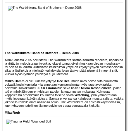
The Warblinkers: Band of Brothers – Demo 2008
Alkuvuodesta 2005 perustettu
The Warblinkers
soittaa sellaista rehellistä, napakkaa
ja riittävän melodista punkrockia, joka ei tunnut oikein koskaan olevan muodissa –
tai poissa muodista. Aktiivisesti keikkaileva yhtye on käynyt lyhyen olemassaolonsa
aikana läpi lukuisia miehistönvaihdoksia, joten täytyy pitää pienenä ihmeenä sitä,
kuinka hyvin ryhmän yhteistyö sujuu demolla.
Mikko Hamm
ei ole uudestisyntynyt
Dee Dee
, mutta mies hoitaa siitä huolimatta
vokaalit kotiin kunnialla – ja annetaan kunniamaininta myös taustavokaaleita
heittäville soolokitaristi
Jussi Luomala
lle sekä basisti
Mikko Kesäniemelle
, joiden
työ on niinikään genren yleisten tapojen ja tottumusten mukaista. Kolmesta
kappaleesta ärhäkimmin koukuttaa toisena soiva
Watching
, joka ymmärretään
myös lopettaa riittävän ajoissa. Samaa ei voi sanoa kahdesta muusta rallista, vaikka
jokaisella raidalla omat ansionsa onkin. The Warblinkers on selvästi käymistilassa,
joten yhtyeen todellinen tilanne selvinnee vasta seuraavalla kiekolla.
Mika Roth