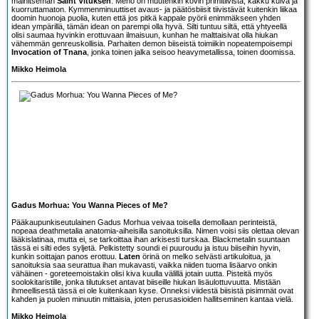
mainitseman
Saint Vituksen
. Meno on muutenkin kovin primitiivistä, kakku kuiva ja
kuorruttamaton. Kymmenminuuttiset avaus- ja päätösbiisit tiivistävät kuitenkin liikaa
doomin huonoja puolia, kuten että jos pitkä kappale pyörii enimmäkseen yhden
idean ympärillä, tämän idean on parempi olla hyvä. Silti tuntuu siltä, että yhtyeellä
olisi saumaa hyvinkin erottuvaan ilmaisuun, kunhan he malttaisivat olla hiukan
vähemmän genreuskollisia. Parhaiten demon biiseistä toimiikin nopeatempoisempi
Invocation of Tnana
, jonka toinen jalka seisoo heavymetallissa, toinen doomissa.
Mikko Heimola
Gadus Morhua: You Wanna Pieces of Me?
Pääkaupunkiseutulainen
Gadus Morhua
veivaa toisella demollaan perinteistä,
nopeaa deathmetalia anatomia-aiheisilla sanoituksilla. Nimen voisi siis olettaa olevan
lääkislatinaa, mutta ei, se tarkoittaa ihan arkisesti turskaa. Blackmetalin suuntaan
tässä ei silti edes syljetä. Pelkistetty soundi ei puuroudu ja istuu biiseihin hyvin,
kunkin soittajan panos erottuu.
Laten
örinä on melko selvästi artikuloitua, ja
sanoituksia saa seurattua ihan mukavasti, vaikka niiden tuoma lisäarvo onkin
vähäinen - goreteemoistakin olisi kiva kuulla välillä jotain uutta. Pisteitä myös
soolokitaristille, jonka tilutukset antavat biiseille hiukan lisäulottuvuutta. Mistään
ihmeellisestä tässä ei ole kuitenkaan kyse. Onneksi viidestä biisistä pisimmät ovat
kahden ja puolen minuutin mittaisia, joten perusasioiden hallitseminen kantaa vielä.
Mikko Heimola