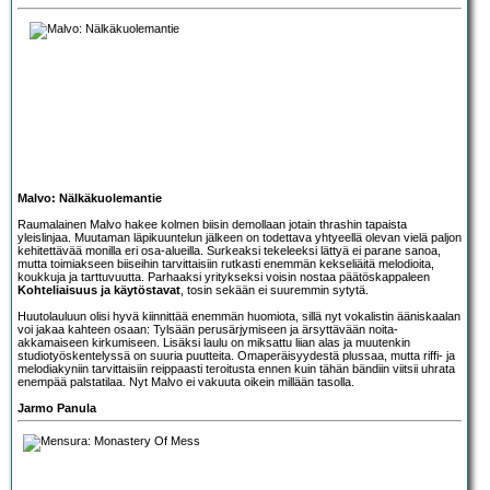
Malvo: Nälkäkuolemantie
Raumalainen
Malvo
hakee kolmen biisin demollaan jotain thrashin tapaista
yleislinjaa. Muutaman läpikuuntelun jälkeen on todettava yhtyeellä olevan vielä paljon
kehitettävää monilla eri osa-alueilla. Surkeaksi tekeleeksi lättyä ei parane sanoa,
mutta toimiakseen biiseihin tarvittaisiin rutkasti enemmän kekseliäitä melodioita,
koukkuja ja tarttuvuutta. Parhaaksi yritykseksi voisin nostaa päätöskappaleen
Kohteliaisuus ja käytöstavat
, tosin sekään ei suuremmin sytytä.
Huutolauluun olisi hyvä kiinnittää enemmän huomiota, sillä nyt vokalistin ääniskaalan
voi jakaa kahteen osaan: Tylsään perusärjymiseen ja ärsyttävään noita-
akkamaiseen kirkumiseen. Lisäksi laulu on miksattu liian alas ja muutenkin
studiotyöskentelyssä on suuria puutteita. Omaperäisyydestä plussaa, mutta riffi- ja
melodiakyniin tarvittaisiin reippaasti teroitusta ennen kuin tähän bändiin viitsii uhrata
enempää palstatilaa. Nyt Malvo ei vakuuta oikein millään tasolla.
Jarmo Panula