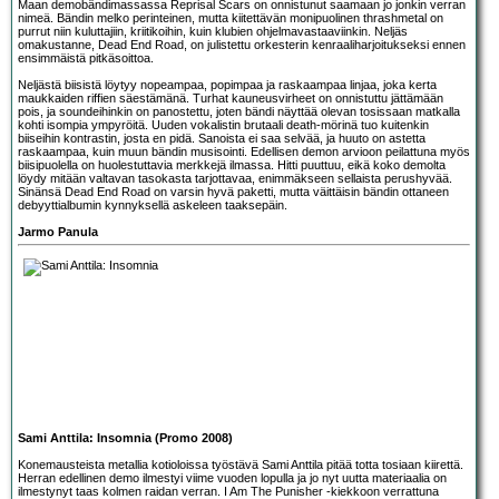
Maan demobändimassassa
Reprisal Scars
on onnistunut saamaan jo jonkin verran
nimeä. Bändin melko perinteinen, mutta kiitettävän monipuolinen thrashmetal on
purrut niin kuluttajiin, kriitikoihin, kuin klubien ohjelmavastaaviinkin. Neljäs
omakustanne, Dead End Road, on julistettu orkesterin kenraaliharjoitukseksi ennen
ensimmäistä pitkäsoittoa.
Neljästä biisistä löytyy nopeampaa, popimpaa ja raskaampaa linjaa, joka kerta
maukkaiden riffien säestämänä. Turhat kauneusvirheet on onnistuttu jättämään
pois, ja soundeihinkin on panostettu, joten bändi näyttää olevan tosissaan matkalla
kohti isompia ympyröitä. Uuden vokalistin brutaali death-mörinä tuo kuitenkin
biiseihin kontrastin, josta en pidä. Sanoista ei saa selvää, ja huuto on astetta
raskaampaa, kuin muun bändin musisointi.
Edellisen demon arvioon
peilattuna myös
biisipuolella on huolestuttavia merkkejä ilmassa. Hitti puuttuu, eikä koko demolta
löydy mitään valtavan tasokasta tarjottavaa, enimmäkseen sellaista perushyvää.
Sinänsä Dead End Road on varsin hyvä paketti, mutta väittäisin bändin ottaneen
debyyttialbumin kynnyksellä askeleen taaksepäin.
Jarmo Panula
Sami Anttila: Insomnia (Promo 2008)
Konemausteista metallia kotioloissa työstävä
Sami Anttila
pitää totta tosiaan kiirettä.
Herran edellinen demo ilmestyi viime vuoden lopulla ja jo nyt uutta materiaalia on
ilmestynyt taas kolmen raidan verran.
I Am The Punisher
-kiekkoon verrattuna