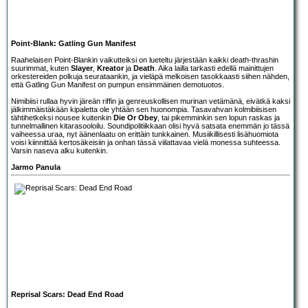
Point-Blank: Gatling Gun Manifest
Raahelaisen
Point-Blank
in vaikutteiksi on lueteltu järjestään kaikki death-thrashin
suurimmat, kuten
Slayer
,
Kreator
ja
Death
. Aika lailla tarkasti edellä mainittujen
orkestereiden polkuja seurataankin, ja vieläpä melkoisen tasokkaasti siihen nähden,
että Gatling Gun Manifest on pumpun ensimmäinen demotuotos.
Nimibiisi rullaa hyvin järeän riffin ja genreuskollisen murinan vetämänä, eivätkä kaksi
jälkimmäistäkään kipaletta ole yhtään sen huonompia. Tasavahvan kolmibiisisen
tähtihetkeksi nousee kuitenkin
Die Or Obey
, tai pikemminkin sen lopun raskas ja
tunnelmallinen kitarasooloilu. Soundipolitiikkaan olisi hyvä satsata enemmän jo tässä
vaiheessa uraa, nyt äänenlaatu on erittäin tunkkainen. Musiikillisesti lisähuomiota
voisi kiinnittää kertosäkeisiin ja onhan tässä viilattavaa vielä monessa suhteessa.
Varsin naseva alku kuitenkin.
Jarmo Panula
Reprisal Scars: Dead End Road