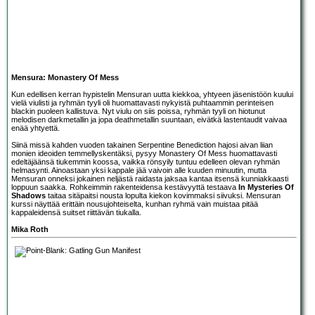
Mensura: Monastery Of Mess
Kun edellisen kerran hypistelin
Mensura
n uutta kiekkoa, yhtyeen jäsenistöön kuului
vielä viulisti ja ryhmän tyyli oli huomattavasti nykyistä puhtaammin perinteisen
blackin puoleen kallistuva. Nyt viulu on siis poissa, ryhmän tyyli on hiotunut
melodisen darkmetallin ja jopa deathmetallin suuntaan, eivätkä lastentaudit vaivaa
enää yhtyettä.
Siinä missä kahden vuoden takainen
Serpentine Benediction
hajosi aivan liian
monien ideoiden temmellyskentäksi, pysyy Monastery Of Mess huomattavasti
edeltäjäänsä tiukemmin koossa, vaikka rönsyily tuntuu edelleen olevan ryhmän
helmasynti. Ainoastaan yksi kappale jää vaivoin alle kuuden minuutin, mutta
Mensuran onneksi jokainen neljästä raidasta jaksaa kantaa itsensä kunniakkaasti
loppuun saakka. Rohkeimmin rakenteidensa kestävyyttä testaava
In Mysteries Of
Shadows
taitaa sitäpaitsi nousta lopulta kiekon kovimmaksi siivuksi. Mensuran
kurssi näyttää erittäin nousujohteiselta, kunhan ryhmä vain muistaa pitää
kappaleidensä suitset riittävän tiukalla.
Mika Roth