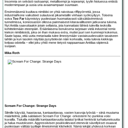
Insomnia on selvästi raskaampi, metallisempi ja nopeampi, tyylin hiotuessa entistä
modernimpaan ja uusia uria avaamampaan suuntaan.
Ensimmäisenä kuultava nimibiisi on yhtä raivoisaa riffipyörrettä, jossa
industrial/kone vaikutteet sulautuvat pikametallin vinhaan syöksyilyyn. Toisena
soiva
Too Far
käynnistyy puolestaan huomattavasti säksättävimmissä
tunnelmissa, koneosaston ollessa painmaisesti kitaravallitusten jatkuvana tukena.
Nyt Anttila saavuttaakin jotain sellaista, jota kannattaisi lähteä tulevilla teoksilla
kehittelemään eteenpäin. Eräänlaisena bonuksena tarjotaan vielä industrial remix
kiekon nimibiisistä, joka on ihan mukava extra, muttei juuri sen kummepi kokemus.
Saate lupaa, että uutta metariaalia tulee ilmestymään vastaisuudessakin tasaiseen
tahtiin ja kun tasokin näyttää pysyttelevän näin korkealla, noita tulevia kiekkoja
kelpaa odotella – ellei joku yhtiö mene tietysti nappaamaan Anttilaa siipiensä
suojaan.
Mika Roth
Scream For Change: Strange Days
Silmille käyvää, haastavaa, kantaaottavaa, vasten kasvoja lyövää – siinä muutama
määritelmä, joilla salolaisen
Scream For Change
-orkesterin hc-punkkia voisi
kuvailla. Tiukalla määrällä kantaaottavuutta ladatut lyriikat henkivät turhaituneisuutta
ja halua muutokseen. Aggressiivisen poukkoilevasti etenevät sävellykset osaavat
puolestaan välttää tyylilajin ilmeisimmät klisheiköt. Nämä tekijät yhdessä korkean