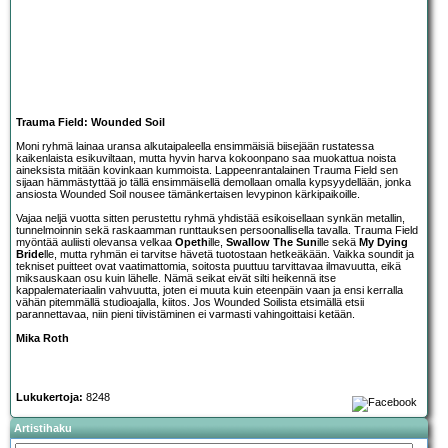
Trauma Field: Wounded Soil
Moni ryhmä lainaa uransa alkutaipaleella ensimmäisiä biisejään rustatessa
kaikenlaista esikuviltaan, mutta hyvin harva kokoonpano saa muokattua noista
aineksista mitään kovinkaan kummoista. Lappeenrantalainen
Trauma Field
sen
sijaan hämmästyttää jo tällä ensimmäisellä demollaan omalla kypsyydellään, jonka
ansiosta Wounded Soil nousee tämänkertaisen levypinon kärkipaikoille.
Vajaa neljä vuotta sitten perustettu ryhmä yhdistää esikoisellaan synkän metallin,
tunnelmoinnin sekä raskaamman runttauksen persoonallisella tavalla. Trauma Field
myöntää auliisti olevansa velkaa
Opeth
ille,
Swallow The Sun
ille sekä
My Dying
Bride
lle, mutta ryhmän ei tarvitse hävetä tuotostaan hetkeäkään. Vaikka soundit ja
tekniset puitteet ovat vaatimattomia, soitosta puuttuu tarvittavaa ilmavuutta, eikä
miksauskaan osu kuin lähelle. Nämä seikat eivät silti heikennä itse
kappalemateriaalin vahvuutta, joten ei muuta kuin eteenpäin vaan ja ensi kerralla
vähän pitemmällä studioajalla, kiitos. Jos Wounded Soilista etsimällä etsii
parannettavaa, niin pieni tiivistäminen ei varmasti vahingoittaisi ketään.
Mika Roth
Lukukertoja:
8248
Artistihaku