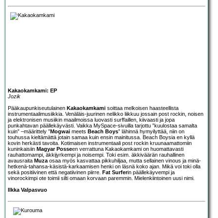
Kakaokamkami: EP
Jozik
Pääkaupunkiseutulainen
Kakaokamkami
soittaa melkoisen haasteellista
instrumentaalimusiikkia. Venäläis-juurinen nelikko liikkuu jossain post rockin, noisen
ja elektronisen musiikin maailmoissa luovasti surffaillen, kiivaasti ja jopa
punkahtavan päällekäyvästi. Vaikka MySpace-sivuilla tarjottu ”kuulostaa samalta
kuin” –määrittely ”
Mogwai
meets
Beach Boys
” lähinnä hymyilyttää, niin on
touhussa kieltämättä jotain samaa kuin ensin mainitussa. Beach Boysia en kyllä
kovin herkästi tavoita. Kotimaisen instrumentaali post rockin kruunaamattomiin
kuninkaisiin
Magyar Posse
en verrattuna Kakaokamkami on huomattavasti
rauhattomampi, äkkijyrkempi ja noisempi. Toki esim. äkkiväärän rauhallinen
avausraita
Muza
osaa myös kasvattaa pikkuhiljaa, mutta sellainen vinous ja minä-
hetkenä-tahansa-käsistä-karkaamisen henki on läsnä koko ajan. Mikä voi toki olla
sekä positiivinen että negatiivinen piirre.
Fat Surfer
in päällekäyvempi ja
vinorockimpi ote toimii silti omaan korvaan paremmin. Mielenkiintoinen uusi nimi.
Ilkka Valpasvuo