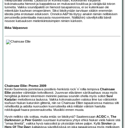
miellyttävällä otteella. Laulussa on komea kaari, koskettimet värjäävät
kokonaisuutta hienosti ja kappaleissa on mukavasti koukkua ja väräjävää toivon
tunnetta. Vaikka soundipaletti on hienosti tasapainossa, ei se kuitenkaan ole
mitenkään kauhean omaperäinen. Siksi biisikynään tarvitaan sitäkin enemmän
ideoita jotta erotutaan edukseen. Onneksi A&P:ltä löytyy ainakin tämän nelibiisisen
perusteella potentiaalia massasta nousemiseen. Näillä(kin) sävellyksillä bändi
nousee katsauksen mielenkiintoisimpien nimien kärkeen.
Ilkka Valpasvuo
Chainsaw Ellie: Promo 2009
Keski-Suomesta ponnistava positiivis-henkistä rock´n´rollia tempova
Chainsaw
Ellie
pistelee vähintään kelvollisesti. Juurevan eläväinen särökaahaus osaa myös
hengittää ja iloinen tekemisen meininki paistaa soundin ohella myös solisti
Suvi
Karjula
n melodisessa laulussa. Vaikka kokonaisuuden valoisa ilme tuo väkisinkin
touhuun hiukan katurokin glitteriä, niin se Chainsaw Ellien tapauksessa maistuu silti
rehelliseltä ja aidolta nuoruuden kuorrutteelta eikä miltään väkisin haetulta
rokkikajaali-haara-poseeraukselta. Musiikki ennen muuta.
Hyvin nelikko siis soittaa, mutta entäs se biisikynä? Saatteessaan
AC/DC
:n,
The
Darkness
in ja
Peer Günt
in suuntaan kumartava yhtye ehkä hiukan vielä hakee sitä
”omaa ilmettä”, vaikka hyvä naissolisti jo yksistään tekee paljon. Kyllä
Stroke
n ja
Hero Of The Day
n kaltaisissa sävellyksissä on joka tapauksessa myös melkoisen