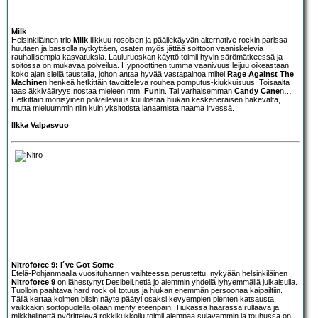
Milk
Helsinkiläinen trio
Milk
liikkuu rosoisen ja päällekäyvän alternative rockin parissa
huutaen ja bassolla nytkyttäen, osaten myös jättää soittoon vaaniskelevia
rauhallisempia kasvatuksia. Lauluruoskan käyttö toimii hyvin särömätkeessä ja
soitossa on mukavaa polveilua. Hypnoottinen tumma vaanivuus leijuu oikeastaan
koko ajan siellä taustalla, johon antaa hyvää vastapainoa miltei
Rage Against The
Machine
n henkeä hetkittäin tavoitteleva rouhea pomputus-kiukkuisuus. Toisaalta
taas äkkivääryys nostaa mieleen mm.
Fun
in. Tai varhaisemman
Candy Cane
n…
Hetkittäin monisyinen polveilevuus kuulostaa hiukan keskeneräisen hakevalta,
mutta mieluummin niin kuin yksitotista lanaamista naama irvessä.
Ilkka Valpasvuo
Nitroforce 9: I´ve Got Some
Etelä-Pohjanmaalla vuosituhannen vaihteessa perustettu, nykyään helsinkiläinen
Nitroforce 9
on lähestynyt Desibeli.netiä jo aiemmin yhdellä lyhyemmällä julkaisulla.
Tuolloin paahtava hard rock oli totuus ja hiukan enemmän persoonaa kaipailtiin.
Tällä kertaa kolmen biisin näyte päätyi osaksi kevyempien pienten katsausta,
vaikkakin soittopuolella ollaan menty eteenpäin. Tiukassa haarassa rullaava ja
mikkitelinettä pyörittelevä rokkikukkoilu toimii aiempaa sulavammin ja touhussa on