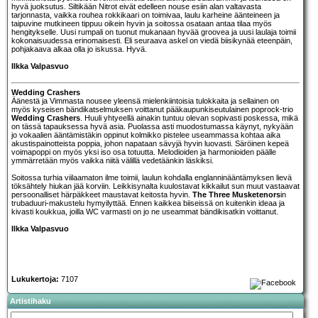
hyvä juoksutus. Siltikään Nitrot eivät edelleen nouse esiin alan valtavasta
tarjonnasta, vaikka rouhea rokkikaari on toimivaa, laulu karheine äänteineen ja
taipuvine mutkineen tippuu oikein hyvin ja soitossa osataan antaa tilaa myös
hengitykselle. Uusi rumpali on tuonut mukanaan hyvää groovea ja uusi laulaja toimii
kokonaisuudessa erinomaisesti. Eli seuraava askel on viedä biisikynää eteenpäin,
pohjakaava alkaa olla jo iskussa. Hyvä.
Ilkka Valpasvuo
Wedding Crashers
Äänestä ja Vimmasta nousee yleensä mielenkiintoisia tulokkaita ja sellainen on
myös kyseisen bändikatselmuksen voittanut pääkaupunkiseutulainen poprock-trio
Wedding Crashers
. Huuli yhtyeellä ainakin tuntuu olevan sopivasti poskessa, mikä
on tässä tapauksessa hyvä asia. Puolassa asti muodostumassa käynyt, nykyään
jo vokaalien ääntämistäkin oppinut kolmikko pistelee useammassa kohtaa aika
akustispainotteista poppia, johon napataan sävyjä hyvin luovasti. Säröinen kepeä
voimapoppi on myös yksi iso osa totuutta. Melodioiden ja harmonioiden päälle
ymmärretään myös vaikka niitä välillä vedetäänkin läskiksi.
Soitossa turhia viilaamaton ilme toimii, laulun kohdalla englanninääntämyksen lievä
töksähtely hiukan jää korviin. Leikkisynalta kuulostavat kikkailut sun muut vastaavat
persoonalliset härpäkkeet maustavat keitosta hyvin.
The Three Musketenors
in
trubaduuri-makustelu hymyilyttää. Ennen kaikkea biiseissä on kuitenkin ideaa ja
kivasti koukkua, joilla WC varmasti on jo ne useammat bändikisatkin voittanut.
Ilkka Valpasvuo
Lukukertoja:
7107
Artistihaku