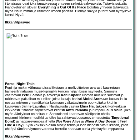
irtonaisuus ovat joka tapauksessa yhtyeen selkeitä vahvuuksia. Taitavia soittajia.
Pianovetoinen slovari
Everything´s Out Of Its Place
todistaa yhtyeen taitavuutta
myös riisutumman ja iisimmän ilmeen parissa. Hienoja sävyjä ja tarttuvan hymyilevä
kertsi. Hyvä!
Ilkka Valpasvuo
Force: Night Train
Popin ja rockin välimaastoissa liikutaan ja mollivoittoisen avarasti kaarretaan
hämeenlinnalaisen musiikkiprojekti Forcen neljän biisin näytteellä. Sanoista
vastaavan
Petri Forss
in ja säveltäjä
Kari Kupari
n luoman musiikin soittavat ja
tulkitsevat paikalliset muusikot, joista laulaja-basisti
Aleksi Aromaa
n kuulas laulu
nostaa mieleen yhtymäkohtia kotimaan vaikuttavimpiin pop-kultakurkkuhin
kuuluvaan
Janne Laurila
an. Naislaulusta vastaa
Elina Hautakoski
korkealta ja
kirkkaasti. ”Bändin” täydentävät kitaristi
Antti Paranko
ja rumpali
Lauri Malin
, joka
myös äänitykset on hoitanut. Seesteisesti kaartavan säröpopin ohella
englanninkielinen musiikki tarjoilee jazzahtavaa bossanova-maustetta (
Emotional
Bond
) ja näppäilevämpää ilmettä (
We Were Alive
ja
When A Day Doesn´t Feel
Like A Day
). Kyllä kaksikko osaa biisejä tehdä ja ihan hienosti niitä tulkitaan, joten
ehkäpä tämän näytteen varassa herroille saadaan uusia yhteistyökumppaneita.
Ilkka Valpasvuo