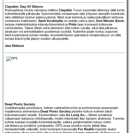
Clayskin: Day Of Silence
Raskaahkoa rockia veivaava nelikko
Clayskin
Turun suunnalta lähestyy tällä kerta
kolmebiisisellä julkaisulla. Kykenemättä vertaamaan tätä yhtyeen aiempiin tuotoksiin,
olen yllättänyt touhun pätevyydestä. Biisit ovat toimivia ja radioystävällisen tarttuvia
sooloineen kaikkineen.
Sami Koskisella
on todella vahva ääni,
One Minute Alone
tarjoaa mielenkiintoista kitaratyöskentelyä ja
Pride
taas komeasti kolisevaa
rummuttelua. Taitoa riittää sekä biisinteon että soiton saralla, eikä tätä julkaisua
ainakaan voi ammattitaidon puutteesta syyttää. Kuitenkin jotain tuntuu uupuvan:
biisit kuulostavat turhan tutuilta. Kuuntelemiseen pakottava omaperäisyys on tällä
kertaa ikävä kyllä jäänyt studion ulkopuolelle.
Jani Ekblom
Dead Poets Society
Uudeltamaalta ponnistava, heleän vaihtoehtorockin ja tummemman powerpopin
maailmoista ammentava
Dead Poets Society
pistelee kelvon kolmen biisin
kokonaisuuden tarjolle. Ensimmäinen raita
As Long As…
lähtee tymäkästi
rullaamaan tiukassa rokkihaaralla, muttei mitenkään liian täyteen ahdetusti. Tummia
kulmia tuetaan kuulailla kosketinkaarilla, vaikka pohjimmainen totuus onkin
särökitara ja tymäkkä rytmipaahto. DPS osaa onneksi myös jättää tilaa
hempeämmille väliosille, tosin komeasti kasvavalla
For Real
illa käytetty laulun
taittuminen alkaa nykyjään olla jo hiukan liiankin käytetty elementti. Rullaavuus ja