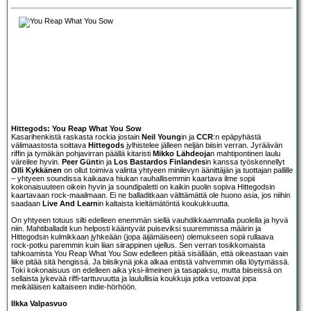
Hittegods: You Reap What You Sow
Kasarihenkistä raskasta rockia jostain
Neil Young
in ja
CCR
:n epäpyhästä
välimaastosta soittava
Hittegods
jylhistelee jälleen neljän biisin verran. Jyräävän
riffin ja tymäkän pohjavirran päällä kitaristi
Mikko Lähdeoja
n mahtipontinen laulu
väreilee hyvin.
Peer Günt
in ja
Los Bastardos Finlandes
in kanssa työskennellyt
Olli Kykkänen
on ollut toimiva valinta yhtyeen minilevyn äänittäjän ja tuottajan pallille
– yhtyeen soundissa kaikaava hiukan rauhallisemmin kaartava ilme sopii
kokonaisuuteen oikein hyvin ja soundipaletti on kaikin puolin sopiva Hittegodsin
kaartavaan rock-maailmaan. Ei ne balladitkaan välttämättä ole huono asia, jos niihin
saadaan
Live And Learn
in kaltaista kieltämätöntä koukukkuutta.
On yhtyeen totuus silti edelleen enemmän siellä vauhdikkaammalla puolella ja hyvä
niin. Mahtiballadit kun helposti kääntyvät puiseviksi suuremmissa määrin ja
Hittegodsin kulmikkaan jyhkeään (jopa äijämäiseen) olemukseen sopii rullaava
rock-potku paremmin kuin liian siirappinen ujellus. Sen verran tosikkomaista
tahkoamista You Reap What You Sow edelleen pitää sisällään, että oikeastaan vain
liike pitää sitä hengissä. Ja biisikynä joka alkaa entistä vahvemmin olla löytymässä.
Toki kokonaisuus on edelleen aika yksi-ilmeinen ja tasapaksu, mutta biiseissä on
sellaista jykevää riffi-tarttuvuutta ja laulullisia koukkuja jotka vetoavat jopa
meikäläisen kaltaiseen indie-hörhöön.
Ilkka Valpasvuo