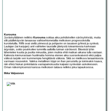
Kurouma
Jyväskyläläinen nelikko
Kurouma
soittaa aika pohdiskellen särösykkivää, mutta
silti päällekäyvän lanaavaa vaihtoehtometallia melkoisen progressiivisilla
kurotteluilla. Riffit ovat siellä ytimessä ja pohjavire on tasaisen jyhkeä ja synkeä.
Laulajan (tai karjujan) anti vaihtelee taustalle jätetystä toteamisesta karkeaan
ärjynään, soitto poukkoilee tummilla aalloilla tuiman säröisesti. Biiseistä lyhin
lähentelee kuutta ja puolta minuuttia, joten mutkia ehtii matkan aikana tulla vastaan.
Kaikesta kiemurastaan huolimatta homma etenee aika suoraviivaisesti eikä paljoa
välissä tarjoile sen kummempia hengittäviä väliosia. Siitä se mielikuva lanaamisesta
varmaan nouseekin. Vaikka metallinen trippi on ihan perusteltu ja toimivakin kaava,
niin ehkä hiukan jonkinlaista vastapainoisuutta kaipaisi synkeään askeleeseen.
Oman näkemyksensä kanssa melkoisen taitava nelikko joka tapauksessa.
Ilkka Valpasvuo