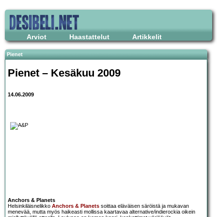
Arviot
Haastattelut
Artikkelit
Pienet
Pienet – Kesäkuu 2009
14.06.2009
Anchors & Planets
Helsinkiläisnelikko
Anchors & Planets
soittaa eläväisen säröistä ja mukavan
menevää, mutta myös haikeasti mollissa kaartavaa alternative/indierockia oikein