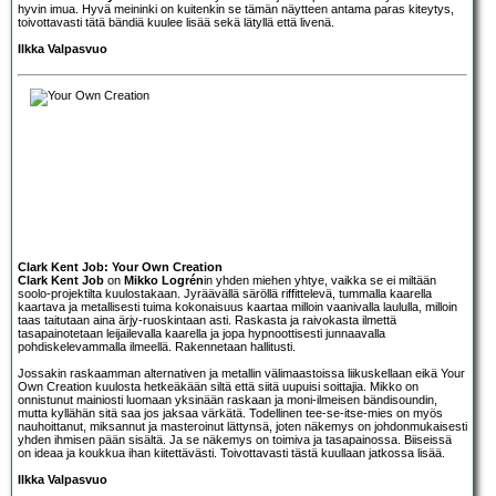
hyvin imua. Hyvä meininki on kuitenkin se tämän näytteen antama paras kiteytys,
toivottavasti tätä bändiä kuulee lisää sekä lätyllä että livenä.
Ilkka Valpasvuo
Clark Kent Job: Your Own Creation
Clark Kent Job
on
Mikko Logrén
in yhden miehen yhtye, vaikka se ei miltään
soolo-projektilta kuulostakaan. Jyräävällä säröllä riffittelevä, tummalla kaarella
kaartava ja metallisesti tuima kokonaisuus kaartaa milloin vaanivalla laululla, milloin
taas taitutaan aina ärjy-ruoskintaan asti. Raskasta ja raivokasta ilmettä
tasapainotetaan leijailevalla kaarella ja jopa hypnoottisesti junnaavalla
pohdiskelevammalla ilmeellä. Rakennetaan hallitusti.
Jossakin raskaamman alternativen ja metallin välimaastoissa liikuskellaan eikä Your
Own Creation kuulosta hetkeäkään siltä että siitä uupuisi soittajia. Mikko on
onnistunut mainiosti luomaan yksinään raskaan ja moni-ilmeisen bändisoundin,
mutta kyllähän sitä saa jos jaksaa värkätä. Todellinen tee-se-itse-mies on myös
nauhoittanut, miksannut ja masteroinut lättynsä, joten näkemys on johdonmukaisesti
yhden ihmisen pään sisältä. Ja se näkemys on toimiva ja tasapainossa. Biiseissä
on ideaa ja koukkua ihan kiitettävästi. Toivottavasti tästä kuullaan jatkossa lisää.
Ilkka Valpasvuo