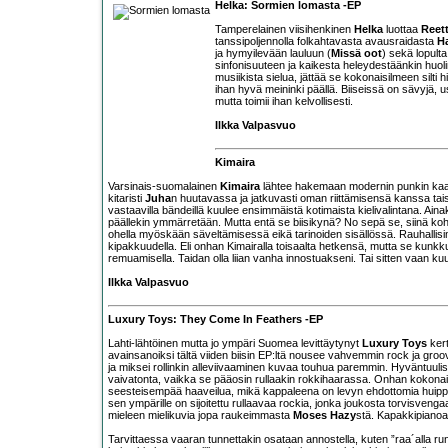
Helka: Sormien lomasta -EP
Tamperelainen viisihenkinen
Helka
luottaa
Reet
tanssipoljennolla folkahtavasta avausraidasta
H
ja hymyilevään lauluun (
Missä oot
) sekä lopult
sinfonisuuteen ja kaikesta heleydestäänkin huol
musiikista sielua, jättää se kokonaisilmeen silti h
ihan hyvä meininki päällä. Biiseissä on sävyjä, 
mutta toimii ihan kelvollisesti.
Ilkka Valpasvuo
Kimaira
Varsinais-suomalainen
Kimaira
lähtee hakemaan modernin punkin kaaria 
kitaristi
Juha
n huutavassa ja jatkuvasti oman riittämisensä kanssa ta
vastaavilla bändeillä kuulee ensimmäistä kotimaista kielivalintana. Aina
päällekin ymmärretään. Mutta entä se biisikynä? No sepä se, siinä kohta
ohella myöskään säveltämisessä eikä tarinoiden sisällössä. Rauhallisim
kipakkuudella. Eli onhan Kimairalla toisaalta hetkensä, mutta se kunk
remuamisella. Taidan olla liian vanha innostuakseni. Tai sitten vaan kuu
Ilkka Valpasvuo
Luxury Toys: They Come In Feathers -EP
Lahti-lähtöinen mutta jo ympäri Suomea levittäytynyt
Luxury Toys
kert
avainsanoiksi tältä viiden biisin EP:ltä nousee vahvemmin rock ja groo
ja miksei rollinkin alleviivaaminen kuvaa touhua paremmin. Hyväntuulisu
vaivatonta, vaikka se pääosin rullaakin rokkihaarassa. Onhan kokon
seesteisempää haaveilua, mikä kappaleena on levyn ehdottomia huippu
sen ympärille on sijoitettu rullaavaa rockia, jonka joukosta torvisveng
mieleen mielikuvia jopa raukeimmasta
Moses Hazy
stä. Kapakkipianoa,
Tarvittaessa vaaran tunnettakin osataan annostella, kuten ”raa´alla run