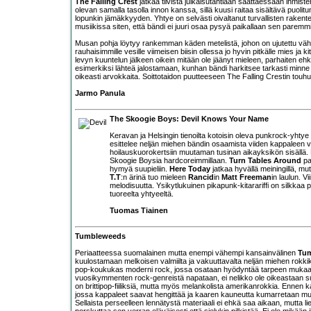
The Falling Crest
jatkaa tiivistä julkaisutahtiaan saattaessaan ihmis
olevan samalla tasolla innon kanssa, sillä kuusi raitaa sisältävä puoli
lopunkin jämäkkyyden. Yhtye on selvästi oivaltanut turvallisten rakent
musiikissa siten, että bändi ei juuri osaa pysyä paikallaan sen parem
Musan pohja löytyy rankemman käden metelistä, johon on ujutettu vähä
rauhaisimmille vesille viimeisen biisin ollessa jo hyvin pitkälle mies ja k
levyn kuuntelun jälkeen oikein mitään ole jäänyt mieleen, parhaiten eh
esimerkiksi lähteä jalostamaan, kunhan bändi harkitsee tarkasti minne 
oikeasti arvokkaita. Soittotaidon puutteeseen The Falling Crestin touhu 
Jarmo Panula
The Skoogie Boys: Devil Knows Your Name
Keravan ja Helsingin tienoilta kotoisin oleva punkrock-yhtye
esittelee neljän miehen bändin osaamista viiden kappaleen 
hoilauskuorokertsiin muutaman tusinan aikayksikön sisällä. 
Skoogie Boysia hardcoreimmillaan.
Turn Tables Around
pa
hymyä suupieliin.
Here Today
jatkaa hyvällä meiningillä, mu
T.T
:n ärinä tuo mieleen
Rancid
in
Matt Freeman
in laulun. 
melodisuutta. Ysikytlukuinen pikapunk-kitarariffi on silkkaa po
tuoreelta yhtyeeltä.
Tuomas Tiainen
Tumbleweeds
Periaatteessa suomalainen mutta enempi vähempi kansainvälinen
Tu
kuulostamaan melkoisen valmiilta ja vakuuttavalta neljän miehen rok
pop-koukukas moderni rock, jossa osataan hyödyntää tarpeen mukaan
vuosikymmenten rock-genreistä napataan, ei nelikko ole oikeastaan 
on brittipop-fiiliksiä, mutta myös melankolista amerikanrokkia. Ennen
jossa kappaleet saavat hengittää ja kaaren kauneutta kumarretaan mutta
Sellaista perseelleen lennätystä materiaali ei ehkä saa aikaan, mutta 
porskuttaa sen verran eläväisesti että sielukin pilkistää. Ei ole mikä