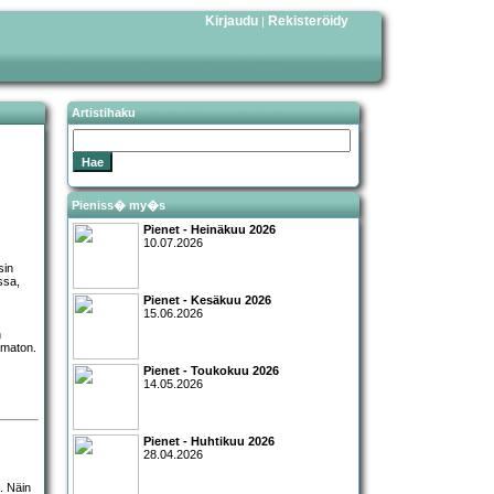
Kirjaudu
Rekisteröidy
|
Artistihaku
Pieniss� my�s
Pienet - Heinäkuu 2026
10.07.2026
sin
ssa,
Pienet - Kesäkuu 2026
15.06.2026
n
omaton.
Pienet - Toukokuu 2026
14.05.2026
Pienet - Huhtikuu 2026
28.04.2026
. Näin