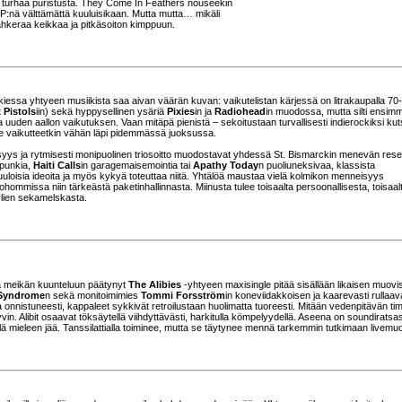
an turhaa puristusta. They Come In Feathers nouseekin
P:nä välttämättä kuuluisikaan. Mutta mutta… mikäli
 ahkeraa keikkaa ja pitkäsoiton kimppuun.
lukiessa yhtyeen musiikista saa aivan väärän kuvan: vaikutelistan kärjessä on litrakaupalla 70
 Pistols
iin) sekä hyppysellinen ysäriä
Pixies
in ja
Radiohead
in muodossa, mutta silti ensim
lla uuden aallon vaikutuksen. Vaan mitäpä pienistä – sekoitustaan turvallisesti indierockiksi ku
t ne vaikutteetkin vähän läpi pidemmässä juoksussa.
yys ja rytmisesti monipuolinen triosoitto muodostavat yhdessä St. Bismarckin menevän rese
nipunkia,
Haiti Calls
in garagemaisemointia tai
Apathy Today
n puoliuneksivaa, klassista
uuloisia ideoita ja myös kykyä toteuttaa niitä. Yhtälöä maustaa vielä kolmikon menneisyys
iohommissa niin tärkeästä paketinhallinnasta. Miinusta tulee toisaalta persoonallisesta, toisaal
yylien sekamelskasta.
nä meikän kuunteluun päätynyt
The Alibies
-yhtyeen maxisingle pitää sisällään likaisen muovi
 Syndrome
n sekä monitoimimies
Tommi Forsström
in koneviidakkoisen ja kaarevasti rullaa
nistuneesti, kappaleet sykkivät retroilustaan huolimatta tuoreesti. Mitään vedenpitävän tim
ii hyvin. Alibit osaavat töksäytellä viihdyttävästi, harkitulla kömpelyydellä. Aseena on soundirats
 tällä mieleen jää. Tanssilattialla toiminee, mutta se täytynee mennä tarkemmin tutkimaan livem