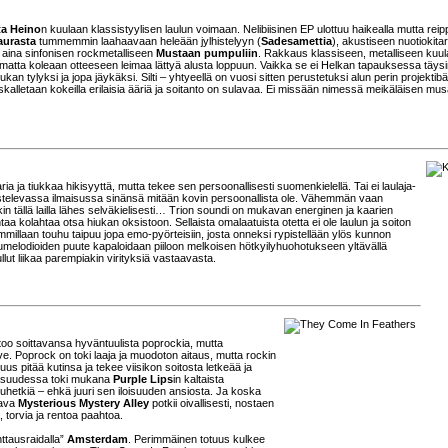
ta Heino
n kuulaan klassistyylisen laulun voimaan. Nelibiisinen EP ulottuu haikealla mutta reip
aurasta
tummemmin laahaavaan heleään jylhistelyyn (
Sadesamettia
), akustiseen nuotiokitar
a aina sinfonisen rockmetalliseen
Mustaan pumpuliin
. Rakkaus klassiseen, metalliseen kuul
imatta koleaan otteeseen leimaa lättyä alusta loppuun. Vaikka se ei Helkan tapauksessa täysi
iukan tylyksi ja jopa jäykäksi. Silti – yhtyeellä on vuosi sitten perustetuksi alun perin projektib
uskalletaan kokeilla erilaisia ääriä ja soitanto on sulavaa. Ei missään nimessä meikäläisen mus
ja tiukkaa hikisyyttä, mutta tekee sen persoonallisesti suomenkielellä. Tai ei laulaja-
istelevassa ilmaisussa sinänsä mitään kovin persoonallista ole. Vähemmän vaan
kin tällä lailla lähes selväkielisesti… Trion soundi on mukavan energinen ja kaarien
a kolahtaa otsa hiukan oksistoon. Sellaista omalaatuista otetta ei ole laulun ja soiton
millaan touhu taipuu jopa emo-pyörteisiin, josta onneksi rypistellään ylös kunnon
kumelodioiden puute kapaloidaan piiloon melkoisen hötkyilyhuohotukseen yltävällä
llut liikaa parempiakin virityksiä vastaavasta.
oo soittavansa hyväntuulista poprockia, mutta
ve. Poprock on toki laaja ja muodoton aitaus, mutta rockin
us pitää kutinsa ja tekee viisikon soitosta letkeää ja
aisuudessa toki mukana
Purple Lips
in kaltaista
hetkiä – ehkä juuri sen iloisuuden ansiosta. Ja koska
aava
Mysterious Mystery Alley
potkii oivallisesti, nostaen
 torvia ja rentoa paahtoa.
ttausraidalla”
Amsterdam
. Perimmäinen totuus kulkee