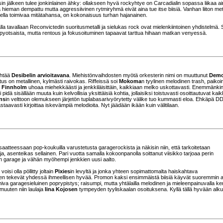
sin jälkeen tulee jonkinlainen ähky: ollakseen hyvä rockyhtye on Carcadialin sopassa liikaa ai
kä hieman dempattu mutta aggressiivinen rytmiryhmä eivät aina tue itse biisiä. Vanhan liiton meta
odella toimivaa mitätahansa, on kokonaisuus turhan hajanainen.
omalla tavallaan Reconvictedin suoritusmetalli ja sielukas rock ovat mielenkiintoinen yhdistelmä.
pyotsaista, mutta rentous ja fokusoituminen tapaavat tarttua hihaan matkan venyessä.
ähtää
Desibelin arvioitavana
. Miehistönvaihdosten myötä orkesterin nimi on muuttunut
Demo
tus on metallinen, kylmästi raivokas. Riffeissä soi
Mokoma
n tyylinen melodinen trash, paikoi
 Finnholm
uhoaa miehekkäästi ja jenkkiläisittäin, kaikkiaan melko uskottavasti. Enemmänki
dä sisällään muuta kuin kelvollisia yksittäisiä kohtia, jollaisiksi toistuvasti osoittautuvat kaik
ns
in velttoon olemukseen järjetön tuplabasarivyörytetty välike tuo kummasti eloa. Ehkäpä DD
taavasti kirjoittaa iskevämpiä melodioita. Nyt jäädään ikään kuin välitilaan.
aatteessaan pop-koukuilla varustetusta garagerockista ja näkisin niin, että tarkoitetaan
a, asenteikas sellainen. Pari vuotta samalla kokoonpanolla soittanut viisikko tarjoaa perin
n garage ja vähän myöhempi jenkkien uusi aalto.
 voisi olla pöllitty joltain
Pixies
in levyltä ja jonka yhteen sopimattomalta haiskahtava
minen tekevät yhdessä ihmeellisen hyvää. Promon kaksi ensimmäistä biisiä käyvät suoremmin 
a garagesieluinen poprypistys; raisumpi, mutta yhtälailla melodinen ja mieleenpainuvalla kert
 muuten niin laulaja
Iina Kojosen
tympeyden tyyliskaalan osoituksena. Kyllä tällä hyvään alk