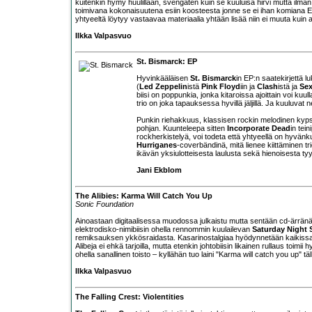
kuitenkin hymy huulillaan, svengaten kuin se kuuluisa hirvi mutta ilm
toimivana kokonaisuutena esiin koosteesta jonne se ei ihan komiana E
yhtyeeltä löytyy vastaavaa materiaalia yhtään lisää niin ei muuta kuin
Ilkka Valpasvuo
St. Bismarck: EP
Hyvinkääläisen
St. Bismarck
in EP:n saatekirjettä 
(
Led Zeppelin
istä
Pink Floyd
iin ja
Clash
istä ja
Sex
biisi on poppunkia, jonka kitaroissa ajoittain voi kuu
trio on joka tapauksessa hyvillä jäljillä. Ja kuuluva
Punkin riehakkuus, klassisen rockin melodinen kyps
pohjan. Kuunteleepa sitten
Incorporate Dead
in tei
rockherkistelyä, voi todeta että yhtyeellä on hyvänk
Hurriganes
-coverbändinä, mitä lienee kiittäminen tr
ikävän yksiulotteisesta laulusta sekä hienoisesta t
Jani Ekblom
The Alibies: Karma Will Catch You Up
Sonic Foundation
Ainoastaan digitaalisessa muodossa julkaistu mutta sentään cd-ärrä
elektrodisko-nimibiisin ohella rennommin kuulailevan
Saturday Night
remiksauksen ykkösraidasta. Kasarinostalgiaa hyödynnetään kaikissa on
Alibeja ei ehkä tarjoilla, mutta etenkin johtobiisin likainen rullaus toim
ohella sanallinen toisto – kyllähän tuo laini "Karma will catch you up"
Ilkka Valpasvuo
The Falling Crest: Violentities