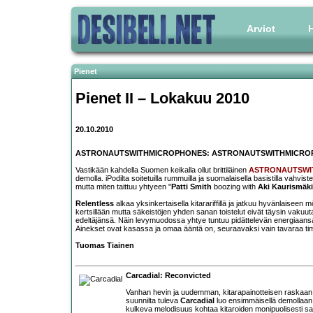
Arviot
H
Pienet
Pienet II – Lokakuu 2010
20.10.2010
ASTRONAUTSWITHMICROPHONES: ASTRONAUTSWITHMICRO
Vastikään kahdella Suomen keikalla ollut brittiläinen
ASTRONAUTSWI
demolla. iPodilta soitetuilla rummuilla ja suomalaisella basistilla vahvist
mutta miten taittuu yhtyeen "
Patti Smith
boozing with
Aki Kaurismäki
Relentless
alkaa yksinkertaisella kitarariffillä ja jatkuu hyvänlaiseen
kertsillään mutta säkeistöjen yhden sanan toistelut eivät täysin vakuut
edeltäjänsä. Näin levymuodossa yhtye tuntuu pidättelevän energiaansa
Ainekset ovat kasassa ja omaa ääntä on, seuraavaksi vain tavaraa ti
Tuomas Tiainen
Carcadial: Reconvicted
Vanhan hevin ja uudemman, kitarapainotteisen raskaan
suunnilta tuleva
Carcadial
luo ensimmäisellä demollaan
kulkeva melodisuus kohtaa kitaroiden monipuolisesti sa