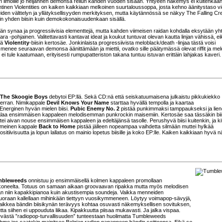
ten ilmoille jo neljännen demonsa reilun kahden vuoden sisään. Yhtyeen näkemys ei kuitenkaa
tuntinen Violentities on kaiken kaikkiaan melkoinen suurtaloussoppa, josta kehno äänitystaso v
eiden välttelyn ja yllätyksellisyyden merkityksen, mutta käytännössä se näkyy The Falling Cre
min yhden biisin kuin demokokonaisuudenkaan sisällä.
n synaa ja progressiivisia elementtejä, mutta kahden viimeisen raidan kohdalla eksytään yh
itara -pohjainen. Valitettavasti kantavat ideat ja koukut tuntuvat olevan kautta linjan vähissä, ei
kä
Violentity
-biisin kertosäe. Jonkinlaista progressiivista meloblack/death -linjaa tästä voisi
menee seuraavan demonsa äänittämään ja miettii, ovatko sille päätymässä olevat riffit ja mel
ei tule kaatumaan, erityisesti rumpupatteriston takana tuntuu istuvan erittäin lahjakas kaveri.
The Skoogie Boys
debytoi EP:llä. Sekä CD:nä että seiskatuumaisena julkaistu pikkukiekko
verran. Nimikappale
Devil Knows Your Name
starttaa hyvällä tempolla ja kaartaa
Energinen hyvän mielen biisi.
Pubic Enemy No. 2
pistää punkimmaksi tamppaukseksi ja lie
laa ensimmäisen kappaleen melodisemman punkrockin maisemiin. Kertosäe saa tässäkin bii
ttei aivan nouse ensimmäisen kappaleen ja edeltäjänsä tasolle. Perushyvä biisi kuitenkin, ja kit
Viimeinen kappale
Back to Home
pistää jälleen nopeampaa vaihdetta silmään muttei hylkää
sitiivisuutta ja lopun lallatus on mainio lopetus biisille ja koko EP:lle. Kaiken kaikkiaan hyvä n
mbleweeds
onnistuu jo ensimmäisellä kolmen kappaleen promollaan
kikoneelta. Totuus on samaan aikaan groovaavan ripakka mutta myös melodisen
 niin kapakkipianoa kuin akustisempia soundeja. Vaikka menneiden
suoraan kallellaan mihinkään tiettyyn vuosikymmeneen. Löytyy voimapop-sävyjä,
 kaikkea bändin biisikynän terävyys kohtaa osuvasti näkemyksellisen sovituksen,
 siihen ei uppouduta liikaa. Kipakkuutta piisaa mukavasti. Ja jalka vispaa.
lievästä ”radiopop-turvallisuuden” tunteestaan huolimatta Tumbleweeds
än ihme jos saatekin mainitsee Belgian radion napanneen bändin soittoonsa. Eikä se