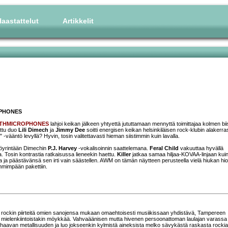
aastattelut
Artikkelit
PHONES
THMICROPHONES
lahjoi keikan jälkeen yhtyettä jututtamaan mennyttä toimittajaa kolmen bii
ettu duo
Lili Dimech
ja
Jimmy Dee
soitti energisen keikan helsinkiläisen rock-klubin alakerra
" -vääntö levyllä? Hyvin, tosin valitettavasti hieman siistimmin kuin lavalla.
 möyrintään Dimechin
P.J. Harvey
-vokalisoinnin saattelemana.
Feral Child
vakuuttaa hyvällä
a. Tosin kontrastia ratkaisussa lieneekin haettu.
Killer
jatkaa samaa hiljaa-KOVAA-linjaan kui
 ja päästävänsä sen irti vain säästellen. AWM on tämän näytteen perusteella vielä hiukan hi
mmimpään pakettiin.
 rockin piirteitä omien sanojensa mukaan omaehtoisesti musiikissaan yhdistävä, Tampereen
 mielenkiintoistakin möykkää. Vahvaäänisen mutta hivenen persoonattoman laulajan varassa
haavan metallisuuden ja luo jokseenkin kylmistä aineksista melko sävykästä raskasta rockia