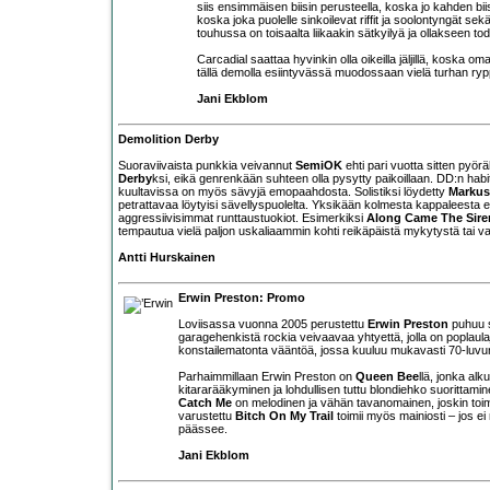
siis ensimmäisen biisin perusteella, koska jo kahden bii
koska joka puolelle sinkoilevat riffit ja soolontyngät se
touhussa on toisaalta liikaakin sätkyilyä ja ollakseen t
Carcadial saattaa hyvinkin olla oikeilla jäljillä, koska 
tällä demolla esiintyvässä muodossaan vielä turhan ryp
Jani Ekblom
Demolition Derby
Suoraviivaista punkkia veivannut
SemiOK
ehti pari vuotta sitten pyör
Derby
ksi, eikä genrenkään suhteen olla pysytty paikoillaan. DD:n habi
kuultavissa on myös sävyjä emopaahdosta. Solistiksi löydetty
Markus
petrattavaa löytyisi sävellyspuolelta. Yksikään kolmesta kappaleesta ei pi
aggressiivisimmat runttaustuokiot. Esimerkiksi
Along Came The Sire
tempautua vielä paljon uskaliaammin kohti reikäpäistä mykytystä tai vas
Antti Hurskainen
Erwin Preston: Promo
Loviisassa vuonna 2005 perustettu
Erwin Preston
puhuu s
garagehenkistä rockia veivaavaa yhtyettä, jolla on poplaulaj
konstailematonta vääntöä, jossa kuuluu mukavasti 70-luvu
Parhaimmillaan Erwin Preston on
Queen Bee
llä, jonka alku
kitararääkyminen ja lohdullisen tuttu blondiehko suoritta
Catch Me
on melodinen ja vähän tavanomainen, joskin toimiv
varustettu
Bitch On My Trail
toimii myös mainiosti – jos ei
päässee.
Jani Ekblom