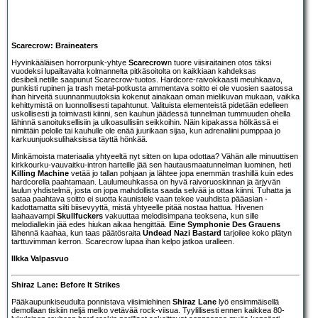
Scarecrow: Braineaters
Hyvinkääläisen horrorpunk-yhtye
Scarecrow
n tuore viisiraitainen otos täksi
vuodeksi lupailtavalta kolmannelta pitkäsoitolta on kaikkiaan kahdeksas
desibeli.netille saapunut Scarecrow-tuotos. Hardcore-raivokkaasti meuhkaava,
punkisti rupinen ja trash metal-potkusta ammentava soitto ei ole vuosien saatossa
ihan hirveitä suunnanmuutoksia kokenut ainakaan oman mielikuvan mukaan, vaikka
kehittymistä on luonnollisesti tapahtunut. Valituista elementeistä pidetään edelleen
uskollisesti ja toimivasti kiinni, sen kauhun jäädessä tunnelman tummuuden ohella
lähinnä sanoituksellisiin ja ulkoasullisiin seikkoihin. Näin kipakassa hölkässä ei
nimittäin pelolle tai kauhulle ole enää juurikaan sijaa, kun adrenaliini pumppaa jo
karkuunjuoksulihaksissa täyttä hönkää.
Minkämoista materiaalia yhtyeeltä nyt sitten on lupa odottaa? Vähän alle minuuttisen
kirkkourku-vauvaitku-intron harteille jää sen hautausmaatunnelman luominen, heti
Killing Machine
vetää jo tallan pohjaan ja lähtee jopa enemmän trashillä kuin edes
hardcorella paahtamaan. Laulumeuhkassa on hyvä raivoruoskinnan ja ärjyvän
laulun yhdistelmä, josta on jopa mahdollista saada selvää ja ottaa kiinni. Tuhatta ja
sataa paahtava soitto ei suotta kaunistele vaan tekee vauhdista pääasian -
kadottamatta silti biisevyyttä, mistä yhtyeelle pitää nostaa hattua. Hivenen
laahaavampi
Skullfuckers
vakuuttaa melodisimpana teoksena, kun sille
melodiallekin jää edes hiukan aikaa hengittää.
Eine Symphonie Des Grauens
lähennä kaahaa, kun taas päätösraita
Undead Nazi Bastard
tarjoilee koko plätyn
tarttuvimman kerron. Scarecrow lupaa ihan kelpo jatkoa uralleen.
Ilkka Valpasvuo
Shiraz Lane: Before It Strikes
Pääkaupunkiseudulta ponnistava viisimiehinen
Shiraz Lane
lyö ensimmäisellä
demollaan tiskiin neljä melko vetävää rock-viisua. Tyylillisesti ennen kaikkea 80-