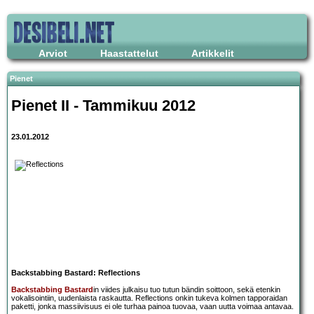
Arviot
Haastattelut
Artikkelit
Pienet
Pienet II - Tammikuu 2012
23.01.2012
Backstabbing Bastard: Reflections
Backstabbing Bastard
in viides julkaisu tuo tutun bändin soittoon, sekä etenkin
vokalisointiin, uudenlaista raskautta. Reflections onkin tukeva kolmen tapporaidan
paketti, jonka massiivisuus ei ole turhaa painoa tuovaa, vaan uutta voimaa antavaa.