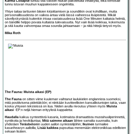
Karma Collapse
tuntuu sitä vastoin hiukan pakotetulta vetäisyltä, eikä kertosäe
tunnu istuvan muuhun kappaleeseen ongelmitta.
Yhtye taitaa tarttuvien biisien kirjoittamisen ja sounditkin ovat kohdillaan, mutta
persoonallisuudesta on vaikea antaa vielä tässä vaiheessa lisäpisteitä. Mikäli
sävellyskynästä kuitenkin irtoaa vastaisuudessa lisää One Minuten kaltaisia helmiä,
on bändille helppo povata kultaista tulevaisuutta. Nyt vain lisää keikkaa, kokemusta
ja sitä kautta vahvempaa omaa soundia jahtaamaan – ja niitä hittejä tietysti myös.
Mika Roth
The Fauna: Muista aikasi (EP)
The Fauna
on sitten viime kuuleman vaihtanut laulukielen englannista suomeksi,
mitä positiivisena pidettäköön; ei niinkään kuvitteellisten kansallistuntojen takia, vaan
koska yhtyeen teksteissä on itua. Niiden avulla nivoutuu yhteen myös
Muista
aikasi
-EP:n neljä hieman erityylistä kappaletta:
Haudalla
kaikuu synteettistä kasaria, kotimaista dramaattista mustahuuliperinnettä,
syntikoita ja hevikiljuntaa;
Mitä saimme aikaan
lähtee samalta suunnalta, kuin
yhdistäen
Teräsbetoni
n uuden aallon synkistelijöihin;
Ikuinen
turmailee
kasariheavyn aalloilla;
Lisää kaikkea
pupsuttaa menemään elektroniikkaa edellisten
sekaan lisäten.