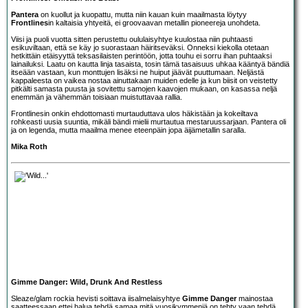
Pantera
on kuollut ja kuopattu, mutta niin kauan kuin maailmasta löytyy
Frontlines
in kaltaisia yhtyeitä, ei groovaavan metallin pioneereja unohdeta.
Viisi ja puoli vuotta sitten perustettu oululaisyhtye kuulostaa niin puhtaasti
esikuviltaan, että se käy jo suorastaan häiritseväksi. Onneksi kiekolla otetaan
hetkittäin etäisyyttä teksasilaisten perintöön, jotta touhu ei sorru ihan puhtaaksi
lainailuksi. Laatu on kautta linja tasaista, tosin tämä tasaisuus uhkaa kääntyä bändiä
itseään vastaan, kun monttujen lisäksi ne huiput jäävät puuttumaan. Neljästä
kappaleesta on vaikea nostaa ainuttakaan muiden edelle ja kun biisit on veistetty
pitkälti samasta puusta ja sovitettu samojen kaavojen mukaan, on kasassa neljä
enemmän ja vähemmän toisiaan muistuttavaa rallia.
Frontlinesin onkin ehdottomasti murtauduttava ulos häkistään ja kokeiltava
rohkeasti uusia suuntia, mikäli bändi mielii murtautua mestaruussarjaan. Pantera oli
ja on legenda, mutta maailma menee eteenpäin jopa äijämetallin saralla.
Mika Roth
Gimme Danger: Wild, Drunk And Restless
Sleaze/glam rockia hevisti soittava iisalmelaisyhtye
Gimme Danger
mainostaa
saatteessaan ettei halua tehdä samaa mitä vuosikymmeniä on tehty vaan tehdä