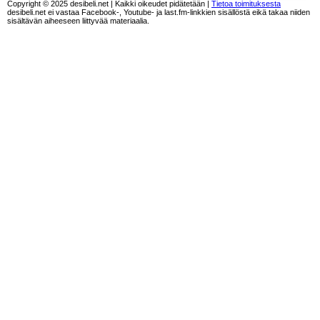
Copyright © 2025 desibeli.net | Kaikki oikeudet pidätetään |
Tietoa toimituksesta
desibeli.net ei vastaa Facebook-, Youtube- ja last.fm-linkkien sisällöstä eikä takaa niiden
sisältävän aiheeseen liittyvää materiaalia.