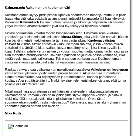
Kalmantach: Valkoinen on kuoleman väri
Kotimaastamme löytyy pilvin pimein lupaavia death/thrash bändejä, mutta kun pitäisi
listata yhtyeitä jotka esittävät asiansa ensimmäisellä kotimaisella jää lista lyhyeksi.
Porilainen
Kalmantach
kuuluu tuohon pieneen joukkoon ja neljännellä julkaisullaan
yhtye vetäisee arvostelijasedän jalat alta täydellisyyttä hipovalla paketilla.
Kiekko potkaistaan käyntiin todella kunnianhimoisesti. Ensimmäisenä kuullaan
yhdeksän ja puolen minuutin mittainen
Musta Sirkus
, joka yksistään nostaisi bändin
kuin bändin metallin valokeilaan, ja tämä on vasta alkua.
Kuolema valistaa
kasvonsa
viskaa silmille entistäkin kiukkuisempaa rätkettä, jossa käheän murea
vokalisointi ja ärhäkkä kitaravallitus luovat metallimyrskyn, joka iskee syvälle ja
lujaa. Tällekin raidalle kertyy mittaa yli kuusi minuuttia, mutta Kalmantachin seurassa
aika menettää merkityksensä. Jokainen palanen on juuri oikeassa kohdassa, eikä
mitään voisi ottaa pois tai korvata. Toisin sanoen porilaiset ovat löytäneet oman
viisasten kivensä ja lohkovat siitä nyt valiopalan toinen toisensa perään.
Raskas rytyytys saa vaihtelua kun melodisesti maalaileva
Valkoinen on kuoleman
väri
esittelee yllättäen tyystin uuden puolen bändistä. Akustisen instrumentaalin
luoma suvantokohta saa hiljentymään ja rauhoittumaan, kunnes päätöksenä
kuultava
Arwet
päästetään irti. Nytkin jokainen elementti tukee toistaan, eikä turhia
palasia yksinkertaisesti ole.
Mikäli maailmassa on olemassa minkäänlaista oikeudenmukaisuutta julkaisee
Kalmantach seuraavan kiekkonsa jonkin yhteistyökumppanin kanssa, ja ainakin
näillä näytöillä seuraaja voisi olla jo pitkäsoiton kokoinen. Onko tässä
suomenkielisen death/thrashin tulevaisuus? Kuka tietää, mutta ainakin ryhmän nimi
kannattaa painaa saman tien mieleen.
Mika Roth