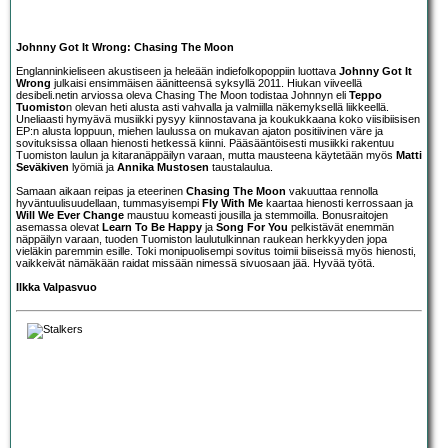
Johnny Got It Wrong: Chasing The Moon
Englanninkieliseen akustiseen ja heleään indiefolkopoppiin luottava
Johnny Got It
Wrong
julkaisi ensimmäisen äänitteensä syksyllä 2011. Hiukan viiveellä
desibeli.netin arviossa oleva Chasing The Moon todistaa Johnnyn eli
Teppo
Tuomisto
n olevan heti alusta asti vahvalla ja valmiilla näkemyksellä liikkeellä.
Uneliaasti hymyävä musiikki pysyy kiinnostavana ja koukukkaana koko viisibiisisen
EP:n alusta loppuun, miehen laulussa on mukavan ajaton positiivinen väre ja
sovituksissa ollaan hienosti hetkessä kiinni. Pääsääntöisesti musiikki rakentuu
Tuomiston laulun ja kitaranäppäilyn varaan, mutta mausteena käytetään myös
Matti
Seväkiven
lyömiä ja
Annika Mustosen
taustalaulua.
Samaan aikaan reipas ja eteerinen
Chasing The Moon
vakuuttaa rennolla
hyväntuulisuudellaan, tummasyisempi
Fly With Me
kaartaa hienosti kerrossaan ja
Will We Ever Change
maustuu komeasti jousilla ja stemmoilla. Bonusraitojen
asemassa olevat
Learn To Be Happy
ja
Song For You
pelkistävät enemmän
näppäilyn varaan, tuoden Tuomiston laulutulkinnan raukean herkkyyden jopa
vieläkin paremmin esille. Toki monipuolisempi sovitus toimii biiseissä myös hienosti,
vaikkeivät nämäkään raidat missään nimessä sivuosaan jää. Hyvää työtä.
Ilkka Valpasvuo