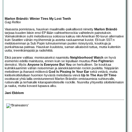
Marlon Brändö: Winter Tires My Lost Teeth
Gag Reflex
Vaasasta ponnistava, hauskan maailmallis-paikallisesti nimetty
Marlon Brändö
tarjoaa kuuden biisin ensi-EP:llään vaihtoehtorockia vaihtelevin painotuksin.
Voimakolmikon suht melodisessa soitossa kaikuu niin Amerikan 80-luvun alternative
kuin Seattlen vähän myöhemmät ja astetta raskaammat kuviot. Eli kuin SST:n
meldoisemman ja Sub Popin tuhnuisemman puolen risteytystä, koukkuja ja
punkahtavaa patinaa. Hauskan kuuloista, saman aikaisesti tuttua, mutta kuitenkin
uutta; treenikämppää ja radiohittiä.
Eikä parane valittaa: moniosaiseksi naamioitu
Neighborhood Watch
on hyvä
esimerkki edellä mainitusta, ennen kuin se lopullaan muuttuu
Foo Fighters
in
demoksi. Myös
Anyone is Everyone But You
on herkullinen. Se koukkaa
kulmikkaammin vähän noisemman ja äänekkäämmän rockin puolelta. Näppärän
melodinen ja ihanasti mölisevä
God Is Pissing In Your Ear
sekä vetävä, mutta
kielisekoittelullaan huomion hyvästä melodiasta vievä
Up In The Ass Of Timo
osoittavat yhtä lailla onnistuneensti Marlon Brändön omistaumista suhisevalle,
rutisevalle ja terhakalle kitarapainotteiselle rockille. Nuorelta yhtyeeltä siloittelematon
ja raaka, mutta kovasti lupaava alku.
Jani Ekblom