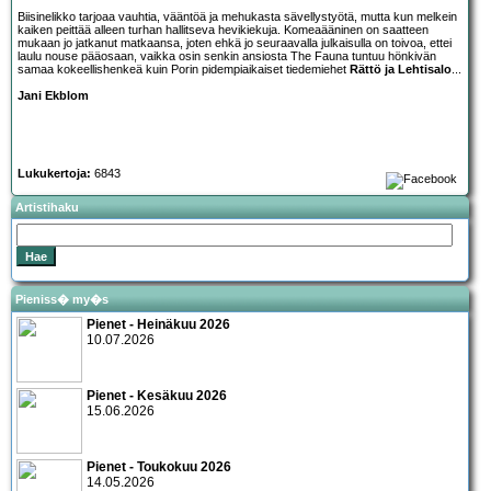
Biisinelikko tarjoaa vauhtia, vääntöä ja mehukasta sävellystyötä, mutta kun melkein
kaiken peittää alleen turhan hallitseva hevikiekuja. Komeaääninen on saatteen
mukaan jo jatkanut matkaansa, joten ehkä jo seuraavalla julkaisulla on toivoa, ettei
laulu nouse pääosaan, vaikka osin senkin ansiosta The Fauna tuntuu hönkivän
samaa kokeellishenkeä kuin Porin pidempiaikaiset tiedemiehet
Rättö ja Lehtisalo
...
Jani Ekblom
Lukukertoja:
6843
Artistihaku
Pieniss� my�s
Pienet - Heinäkuu 2026
10.07.2026
Pienet - Kesäkuu 2026
15.06.2026
Pienet - Toukokuu 2026
14.05.2026