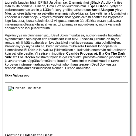
tuoreella kuuden biisin EP:llä? Ja olihan se. Enemmän kuin
Black Audio
- ja ties
mitä muita bändejä - Pirisen, Devil Box on kuitenkin mm.
L´go Pistooli
-yhtyeen
elektronisemman annin ja Kääntö -levy-yhtiön parista tutun
Antti Alangon
yhtye.
Mies tarjoilee tällä kertaa pakettiin enemmän slide-kitaraa, koskettimia ja lyömiä kuin
koneellisia elementtejä. Yhtyeen musiikki tiivistyykin oivasti saatteesta löytyvästä
logo-kuvasta, jossa kaksi miestä vinguttaa nuotion äärellä kitaroitaan, palavana
materiaalina ollessa kitaravahvistin. Eli junnaavaa nuotiobluesia, mutta vahvasti
sähköverkon läpi puserrettuna.
Viipyilevyys on olennainen juttu Devil Boxin musiikissa, nuotion äärellä huojutaan
hypnoottisesti sen sijaan että rokattaisiin kuin hirvi. Toisaalta jurnutus on myös
rentoa, ei niinkään paholaisen kyydissä kuin turhia stressaamatta pohdiskellen.
Paikoin löytyy myös uhkaa, kuten nimensä mukaisella
Funeral Boogie
lla tai
luonnollisesti
El Diablo
lla, vaikka jälkimmäinen sukeltaakin enemmän rokkaukseen
kuin pahoille vesille. Yli seitsenminuuttiset
Cyanide Process pt. II
ja
On The Dark
Side Of The Ocean
tiivistävät hyvin levyn eri puolet, painostavamman junnauksen
ja avaramman näppäilevämmän raukeuden. Tunnelmien vaihtelevuuden tarve
korostuu instrumentaalisuuden vuoksi, johon haasteeseen Devil Box vastaa
rennolla maalauksellisuudellaan hienosti. Hienoa ääniraitaa.
Ilkka Valpasvuo
Frontlines: Unleash the Beast