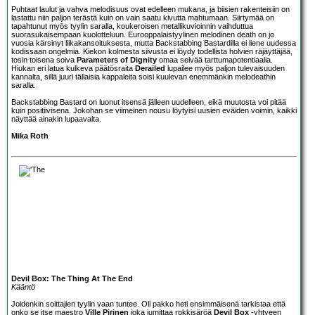
Puhtaat laulut ja vahva melodisuus ovat edelleen mukana, ja biisien rakenteisiin on
lastattu niin paljon terästä kuin on vain saatu kivutta mahtumaan. Siirtymää on
tapahtunut myös tyylin saralla, koukeroisen metallikuvioinnin vaihduttua
suorasukaisempaan kuolotteluun. Eurooppalaistyylinen melodinen death on jo
vuosia kärsinyt liikakansoituksesta, mutta Backstabbing Bastardilla ei liene uudessa
kodissaan ongelmia. Kiekon kolmesta siivusta ei löydy todellista holvien räjäyttäjää,
tosin toisena soiva
Parameters of Dignity
omaa selvää tarttumapotentiaalia.
Hiukan eri latua kulkeva päätösraita
Derailed
lupailee myös paljon tulevaisuuden
kannalta, sillä juuri tällaisia kappaleita soisi kuulevan enemmänkin melodeathin
saralla.
Backstabbing Bastard on luonut itsensä jälleen uudelleen, eikä muutosta voi pitää
kuin positiivisena. Jokohan se viimeinen nousu löytyisi uusien eväiden voimin, kaikki
näyttää ainakin lupaavalta.
Mika Roth
Devil Box: The Thing At The End
Kääntö
Joidenkin soittajien tyylin vaan tuntee. Oli pakko heti ensimmäisenä tarkistaa että
onko se itse maestro
Ville Pirinen
joka jumittaa rokkisäröä
Devil Box
-yhtyeen