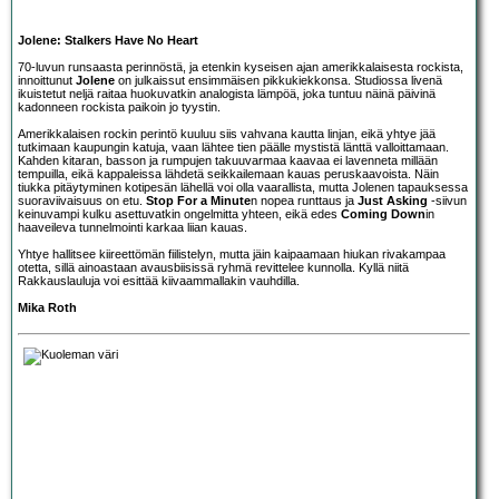
Jolene: Stalkers Have No Heart
70-luvun runsaasta perinnöstä, ja etenkin kyseisen ajan amerikkalaisesta rockista,
innoittunut
Jolene
on julkaissut ensimmäisen pikkukiekkonsa. Studiossa livenä
ikuistetut neljä raitaa huokuvatkin analogista lämpöä, joka tuntuu näinä päivinä
kadonneen rockista paikoin jo tyystin.
Amerikkalaisen rockin perintö kuuluu siis vahvana kautta linjan, eikä yhtye jää
tutkimaan kaupungin katuja, vaan lähtee tien päälle mystistä länttä valloittamaan.
Kahden kitaran, basson ja rumpujen takuuvarmaa kaavaa ei lavenneta millään
tempuilla, eikä kappaleissa lähdetä seikkailemaan kauas peruskaavoista. Näin
tiukka pitäytyminen kotipesän lähellä voi olla vaarallista, mutta Jolenen tapauksessa
suoraviivaisuus on etu.
Stop For a Minute
n nopea runttaus ja
Just Asking
-siivun
keinuvampi kulku asettuvatkin ongelmitta yhteen, eikä edes
Coming Down
in
haaveileva tunnelmointi karkaa liian kauas.
Yhtye hallitsee kiireettömän fiilistelyn, mutta jäin kaipaamaan hiukan rivakampaa
otetta, sillä ainoastaan avausbiisissä ryhmä revittelee kunnolla. Kyllä niitä
Rakkauslauluja voi esittää kiivaammallakin vauhdilla.
Mika Roth