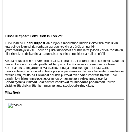
Lunar Outpost: Confusion is Forever
Turkulainen
Lunar Outpost
on ruhjonut maailmaan uuden kiekollisen musiikkia,
jota voinee luonnehtia rouhean garage rockin ja säröisen punkin
yhteentörmäykseksi. Edellisen julkaisun tavoin soundit ovat jälleen korvia raastavia,
siiderinkuivan diskantin ja satunnaisen suhinan puskiessa kaiken päälle.
Biisejä rieskalle on kertynyt kokonaista kaksitoista ja numeroiden keskimitta asettuu
hiukan kahden minuutin päälle, eli tempo on kautta linjan kiivaamman puoleinen.
Kertosäkeissä on jälleen lievää tarttuvuutta ja teksteissä juttu lentää välillä
hauskastikin, mutta se jokin tästä jää yhä puuttumaan. Iso osa biiseistä omaa lievää
tarttuvuutta, mutta ne tukkoiset soundit purevat toistuvasti väärällä tavalla. Toki
bändin lo-fi lähestymistapa asioihin luo omanlaistaan vetoa, mutta etenkin
korvakäytäviä vihlovat koskettimet vesittävät touhua välillä pahemman kerran.
Lisää terää biisikynään ja muutama lantti studiobudjettiin, kiitos.
Mika Roth