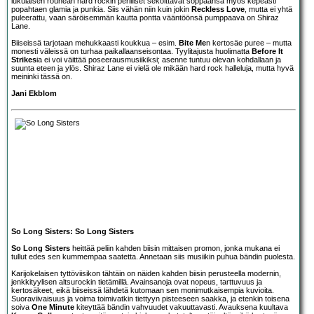
lukulaisen rouhean hard rockin perilliset sekoittavat soppaansa myös kepeästi
popahtaen glamia ja punkia. Siis vähän niin kuin jokin
Reckless Love
, mutta ei yhtä
puleerattu, vaan säröisemmän kautta pontta vääntöönsä pumppaava on Shiraz
Lane.
Biiseissä tarjotaan mehukkaasti koukkua – esim.
Bite Me
n kertosäe puree – mutta
monesti väleissä on turhaa paikallaanseisontaa. Tyylitajusta huolimatta
Before It
Strikes
ia ei voi väittää poseerausmusiikiksi; asenne tuntuu olevan kohdallaan ja
suunta eteen ja ylös. Shiraz Lane ei vielä ole mikään hard rock halleluja, mutta hyvä
meininki tässä on.
Jani Ekblom
So Long Sisters: So Long Sisters
So Long Sisters
heittää peliin kahden biisin mittaisen promon, jonka mukana ei
tullut edes sen kummempaa saatetta. Annetaan siis musiikin puhua bändin puolesta.
Karijokelaisen tyttöviisikon tähtäin on näiden kahden biisin perusteella modernin,
jenkkityylisen altsurockin tietämillä. Avainsanoja ovat nopeus, tarttuvuus ja
kertosäkeet, eikä biiseissä lähdetä kutomaan sen monimutkaisempia kuvioita.
Suoraviivaisuus ja voima toimivatkin tiettyyn pisteeseen saakka, ja etenkin toisena
soiva
One Minute
kiteyttää bändin vahvuudet vakuuttavasti. Avauksena kuultava