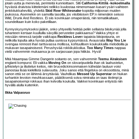
jotain uutta ja menevää, perinteitä kunnioittaen. Silti
California-Kittilä -kokoelmalla
hyvästä draivista kiittelemäni nelikko kuulostaa nimenomaan kasari-ysäri-vaihteen
jenkkitukkaheviltä, yhdeltä
Skid Row
-
Whitesnake
-kopiolta miljoonan muiden
joukossa. Asennekin on samoilla tasoilla, jos viisibiisisen EP:n nimenäkin seisoo
Wild, Drunk And Restless. Ei siis kovinkaan omaperäistä, niin tematiikaltaan,
soundeiltaan kuin koko paketillaan.
Kynnyskysymykseksi jääkin, onko yhtyeellä heittää peliin sellaista biisikynää jolla
tuhanteen kertaan kuulluilla sävyillä perustelee paikkaansa? Vaikka yhtye ei
missään nimessä tarjoile vaikkapa
Reckless Love
n tapaista biisipotpuria, on
nelikolla lopulta aika hyvää pullaa uunissa kypsymässä. Avausraita
Way You Lie
svengaa rennosti ihan tarttuvassa mollissa, kohtuullisen koukukkailla melodioilla ja
mukavan tasapainoisesti. Perushyvää rokkikukkoilua.
Too Many Times
nappaa
vielä vahvemmin mukaansa ja on sarjassaan jopa hitikäs. Hyvä!
Mitä hitaampaa Gimme Dangerin soitanto on, sen vahvemmin
Teemu Airaksisen
englanti kompuroi. Eli vaikka
Moving On
on slovaripuolella ihan ok laahustelun,
jylhistelyn ja tiluttelun keitos, niin brucedickinsonmaisen käheään lauluun voisi
panostaa lisää kielellistä sulavuutta. Joku sanoo että fingelska on eksoottista, minä
sanon että se on lähinnä ärsyttävää. Vauhdikas
Messed Up Superstar
on hiukan
turhankin levoton meuhkassaan, päätöksenä soiva nimiraita on taas tiiviimpi ja
tasapainoisempi rokkaus ihan kelvolla koukulla. Vaikkei kovinkaan erityistä niin
hyvällä alulla kuitenkin.
Ilkka Valpasvuo