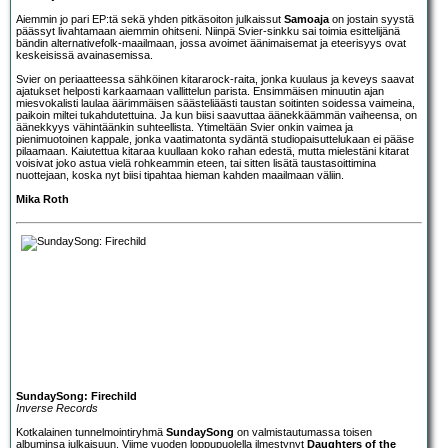
Aiemmin jo pari EP:tä sekä yhden pitkäsoiton julkaissut
Samoaja
on jostain syystä
päässyt livahtamaan aiemmin ohitseni. Niinpä Svier-sinkku sai toimia esittelijänä
bändin alternativefolk-maailmaan, jossa avoimet äänimaisemat ja eteerisyys ovat
keskeisissä avainasemissa.
Svier on periaatteessa sähköinen kitararock-raita, jonka kuulaus ja keveys saavat
ajatukset helposti karkaamaan vallittelun parista. Ensimmäisen minuutin ajan
miesvokalisti laulaa äärimmäisen säästeliäästi taustan soitinten soidessa vaimeina,
paikoin miltei tukahdutettuina. Ja kun biisi saavuttaa äänekkäämmän vaiheensa, on
äänekkyys vähintäänkin suhteellista. Ytimeltään Svier onkin vaimea ja
pienimuotoinen kappale, jonka vaatimatonta sydäntä studiopaisuttelukaan ei pääse
pilaamaan. Kaiutettua kitaraa kuullaan koko rahan edestä, mutta mielestäni kitarat
voisivat joko astua vielä rohkeammin eteen, tai sitten lisätä taustasoittimina
nuottejaan, koska nyt biisi tipahtaa hieman kahden maailmaan väliin.
Mika Roth
SundaySong: Firechild
Inverse Records
Kotkalainen tunnelmointiryhmä
SundaySong
on valmistautumassa toisen
albuminsa julkaisuun. Viime vuoden loppupuolella ilmestynyt
Daughters of the