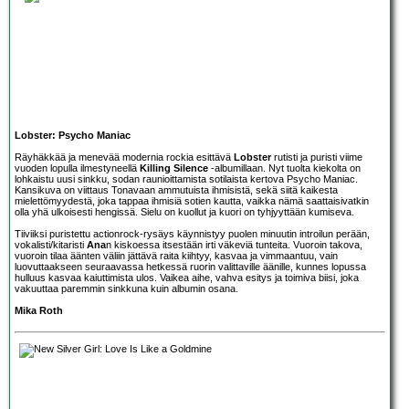
Lobster: Psycho Maniac
Räyhäkkää ja menevää modernia rockia esittävä
Lobster
rutisti ja puristi viime
vuoden lopulla ilmestyneellä
Killing Silence
-albumillaan. Nyt tuolta kiekolta on
lohkaistu uusi sinkku, sodan raunioittamista sotilaista kertova Psycho Maniac.
Kansikuva on viittaus Tonavaan ammutuista ihmisistä, sekä siitä kaikesta
mielettömyydestä, joka tappaa ihmisiä sotien kautta, vaikka nämä saattaisivatkin
olla yhä ulkoisesti hengissä. Sielu on kuollut ja kuori on tyhjyyttään kumiseva.
Tiiviiksi puristettu actionrock-rysäys käynnistyy puolen minuutin introilun perään,
vokalisti/kitaristi
Ana
n kiskoessa itsestään irti väkeviä tunteita. Vuoroin takova,
vuoroin tilaa äänten väliin jättävä raita kiihtyy, kasvaa ja vimmaantuu, vain
luovuttaakseen seuraavassa hetkessä ruorin valittaville äänille, kunnes lopussa
hulluus kasvaa kaiuttimista ulos. Vaikea aihe, vahva esitys ja toimiva biisi, joka
vakuuttaa paremmin sinkkuna kuin albumin osana.
Mika Roth