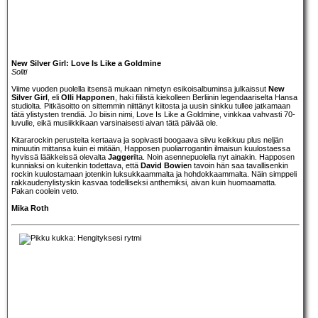
New Silver Girl: Love Is Like a Goldmine
Soliti
Viime vuoden puolella itsensä mukaan nimetyn esikoisalbuminsa julkaissut
New
Silver Girl
, eli
Olli Happonen
, haki fiilistä kiekolleen Berliinin legendaariselta Hansa
studiolta. Pitkäsoitto on sittemmin niittänyt kiitosta ja uusin sinkku tullee jatkamaan
tätä ylistysten trendiä. Jo biisin nimi, Love Is Like a Goldmine, vinkkaa vahvasti 70-
luvulle, eikä musiikkikaan varsinaisesti aivan tätä päivää ole.
Kitararockin perusteita kertaava ja sopivasti boogaava siivu keikkuu plus neljän
minuutin mittansa kuin ei mitään, Happosen puoliarrogantin ilmaisun kuulostaessa
hyvissä lääkkeissä olevalta
Jagger
ilta. Noin asennepuolella nyt ainakin. Happosen
kunniaksi on kuitenkin todettava, että
David Bowie
n tavoin hän saa tavallisenkin
rockin kuulostamaan jotenkin luksukkaammalta ja hohdokkaammalta. Näin simppeli
rakkaudenylistyskin kasvaa todelliseksi anthemiksi, aivan kuin huomaamatta.
Pakan coolein veto.
Mika Roth