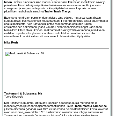
Moon
-sinkku tunnelmoi siinä määrin, että vertailut folkrockin merkittäviin olivat jo
paikallaan. Firechild ei juuri polkaise lisäkierroksia koneeseen, mutta jonnekin
shoegazen ja kevyen indie/post-rockin yläpilviin kohoava kappale on kuin
pikarillisen rauhoittavia nauttinut
Trailer Trash Tracys
.
Eteerisyys on dream popin johdannaisissa aina eduksi, mutta samaan aikaan
kuulijaa pitäisi pystyä jotenkin koukuttamaan. Firechild onnistuu tässä suurimmaksi
osaksi moitteetta. Alun kasvattelu johtaa raskaamman osuuden kautta
ensimmäiseen säkeistöön, jossa vokalisti pitää vähäeleisesti langat käsissään.
Maalaileva kitara tihkuu kaihoa, raskaammat iskut rytmittävät menoa ja kaikki on
mallillaan – paitsi, että yli viisiminuuttinen raita tahtoo uuvahtaa viimeisellä
minuutillaan, kun sitä kaiken sitovaa solmukohtaa ei sitten löydykään.
Mika Roth
Taskumatti & Subsense: Mir
Tuore Records
Kieli kehittyy ja muuntuu jatkuvasti, sanojen saadessa uusia merkityksiä ja
menneisyyden lipuessa vääjäämättömästi unhon usviin.
Taskumatti & Subsense
julistaa olevansa
”ylhäällä kuin Mir”
, eli tuo vanha neuvostoliittolainen kovia kokenut
avaruusasema, joka edelsi ISS:n siistimmissä olosuhteissa tehtyjä saavutuksia.
Taskumatti kertoo myös
”puhuvansa teknoo”
, joka siis viittaa elektroniseen