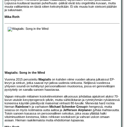
Lopussa kuultavat taustan puhe/huuto -pätkät eivät istu ongelmitta kuvaan, mutta
muuta valittamista en tästä sitten keksinytkään. Ei siis muuta kuin stetsoni päähän
ja saluunaan.
Mika Roth
Wagtails: Song in the Wind
Vuonna 2015 perustettu
Wagtails
on kahden viime vuoden aikana julkaissut EP-
levyn ja sinkun, jotka saavat nyt jatkoa uudesta sinkusta. Neljässä vuodessa
yhtyeen soundi on kehittynyt persoonalliseen muotoonsa, jossa eri genreviittojen
pystyttely on sanalla sanoen haastavaa.
Vajaan minuutin mittainen kosketinvetoinen alkuosuus johdattaa ajatukset aluksi 70-
luvun utuisiin kevytprogerock-pilviin, mutta sähkökitaran ja rytmiryhmän rykäistessä
koneensa käyntiin päivittyvät maisemat vinhasti 80-luvulle. Menevää hard rockia
hieman
Rainbow
’n ja varhaisen
Michael Schenker Group
in hengessä, mutta
seassa on myös kotimaista uutta aaltoa ja
Jefferson Airplane
n jylhää mahtavuutta.
Toisin sanoen kasassa on persoonallinen sekoitus, joka osaa yllättää halki
viisiminuuttisen kestonsa, kiitos rohkean sovituksen ja vahvan uskon omaan
asiaan. Hieman raakilemaista mutta ehdottoman lupaavaa.
Mika Roth