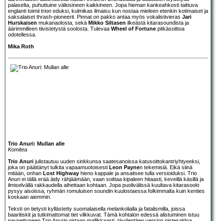
palaselta, puhuttuine väliosineen kaikkineen. Jopa hieman kankeahkosti taittuva
englanti toimii trion eduksi, kulmikas ilmaisu kun nostaa mieleen etenkin kotimaiset ja
saksalaiset thrash-pioneerit. Pinnat on pakko antaa myös vokalistivieras
Jari
Hurskaisen
mukanaolosta, sekä
Mikko Siltasen
ilkeästä kitarasoundista ja
äärimmilleen tiivistetystä soolosta. Tulevaa
Wheel of Fortune
pitkäsoittoa
odotellessa.
Mika Roth
Trio Anuri: Mullan alle
Komitea
Trio Anuri
julistautuu uuden sinkkunsa saatesanoissa katusoittokantriyhtyeeksi,
joka on päättänyt tulkita vapaamuotoisesti
Leon Payne
n tekemisiä. Eikä siinä
mitään, onhan
Lost Highway
hieno kappale ja ansaitsee tulla versioiduksi. Trio
Anuri ei tällä erää äidy rähjäämään, vaan soittaa kipaleen hitaasti, keveillä käsillä ja
ilmiselvällä rakkaudella aihettaan kohtaan. Jopa puolivälissä kuultava kitarasoolo
pysyy aisoissa, ryhmän romuluisen soundin kuulostaessa folkimmalta kuin kenties
koskaan aiemmin.
Teksti on tietysti kyllästetty suomalaisella melankolialla ja fatalismilla, joissa
baaritiskit ja tutkimattomat tiet vilkkuvat. Tämä kohtalon edessä alistuminen istuu
paynettyneen Trio Anurin pirtaan mallikkaasti, täydentäen version pistesaldoa.