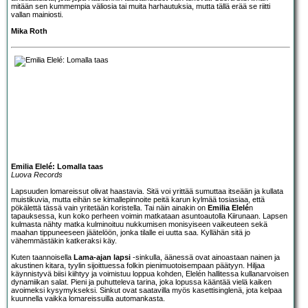
mitään sen kummempia väliosia tai muita harhautuksia, mutta tällä erää se riitti
vallan mainiosti.
Mika Roth
Emilia Elelé: Lomalla taas
Luova Records
Lapsuuden lomareissut olivat haastavia. Sitä voi yrittää sumuttaa itseään ja kullata
muistikuvia, mutta eihän se kimallepinnoite peitä karun kylmää tosiasiaa, että
pökälettä tässä vain yritetään koristella. Tai näin ainakin on
Emilia Elelé
n
tapauksessa, kun koko perheen voimin matkataan asuntoautolla Kiirunaan. Lapsen
kulmasta nähty matka kulminoituu nukkumisen monisyiseen vaikeuteen sekä
maahan tippuneeseen jäätelöön, jonka tilalle ei uutta saa. Kyllähän sitä jo
vähemmästäkin katkeraksi käy.
Kuten taannoisella
Lama-ajan lapsi
-sinkulla, äänessä ovat ainoastaan nainen ja
akustinen kitara, tyylin sijoittuessa folkin pienimuotoisempaan päätyyn. Hiljaa
käynnistyvä biisi kiihtyy ja voimistuu loppua kohden, Elelén hallitessa kullanarvoisen
dynamiikan salat. Pieni ja puhutteleva tarina, joka lopussa kääntää vielä kaiken
avoimeksi kysymykseksi. Sinkut ovat saatavilla myös kasettisinglenä, jota kelpaa
kuunnella vaikka lomareissuilla automankasta.