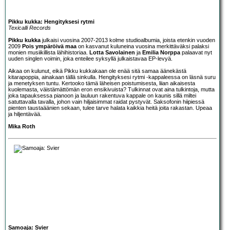
Pikku kukka: Hengityksesi rytmi
Texicalli Records
Pikku kukka
julkaisi vuosina 2007-2013 kolme studioalbumia, joista etenkin vuoden
2009
Pois ympäröivä maa
on kasvanut kuluneina vuosina merkittäväksi palaksi
monien musiikillista lähihistoriaa.
Lotta Savolainen
ja
Emilia Norppa
palaavat nyt
uuden singlen voimin, joka enteilee syksyllä julkaistavaa EP-levyä.
Aikaa on kulunut, eikä Pikku kukkakaan ole enää sitä samaa äänekästä
kitarapoppia, ainakaan tällä sinkulla. Hengityksesi rytmi -kappaleessa on läsnä suru
ja menetyksen tuntu. Kertooko tämä läheisen poistumisesta, liian aikaisesta
kuolemasta, väistämättömän eron ensikivuista? Tulkinnat ovat aina tulkintoja, mutta
joka tapauksessa pianoon ja lauluun rakentuva kappale on kaunis sillä miltei
satuttavalla tavalla, johon vain hiljaisimmat raidat pystyvät. Saksofonin hiipiessä
pienten taustaäänien sekaan, tulee tarve halata kaikkia heitä joita rakastan. Upeaa
ja hiljentävää.
Mika Roth
Samoaja: Svier