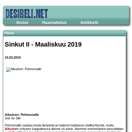
Arviot
Haastattelut
Artikkelit
Pienet
Sinkut II - Maaliskuu 2019
15.03.2019
Aikuinen: Pehmonalle
Soit Se Silti
Pehmonalle saattaa luoda lämpimiä ja helposti halattavia mielleyhtymiä, mutta
Aikuinen
-yhtyeen kappaleessa tilanne on toisin. Aiemmin enemmänkin tanssilattian