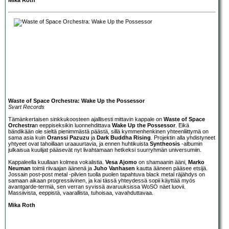
Waste of Space Orchestra: Wake Up the Possessor
Svart Records
Tämänkertaisen sinkkukoosteen ajallisesti mittavin kappale on
Waste of Space
Orchestra
n eeppiseksikin luonnehdittava
Wake Up the Possessor
. Eikä
bändikään ole sieltä pienimmästä päästä, sillä kymmenhenkinen yhteenliittymä on
sama asia kuin
Oranssi Pazuzu
ja
Dark Buddha Rising
. Projektin alla yhdistyneet
yhtyeet ovat tahoillaan uraauurtavia, ja ennen huhtikuista
Syntheosis
-albumin
julkaisua kuulijat pääsevät nyt livahtamaan hetkeksi suurryhmän universumiin.
Kappaleella kuullaan kolmea vokalistia.
Vesa Ajomo
on shamaanin ääni,
Marko
Neuman
toimii riivaajan äänenä ja
Juho Vanhasen
kautta ääneen pääsee etsijä.
Jossain post-post metal -pilvien tuolla puolen tapahtuva black metal räjähdys on
samaan aikaan progressiivinen, ja kai tässä yhteydessä sopii käyttää myös
avantgarde-termiä, sen verran syvissä avaruuksissa WoSO näet luovii.
Massiivista, eeppistä, vaarallista, tuhoisaa, vavahduttavaa.
Mika Roth