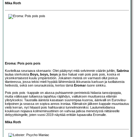
Mika Roth
Eroma: Pois pois pois
Kuvitelkaa seuraava skenaario: Olet päätynyt mitä selvimmin vääriin juhliin,
Sabrina
laulaa sterkoista
Boys, boys, boys
ja itse haluat vain pois pois pois, koska et
yksinkertaisesti kuulu ympäristöön. Jokainen meistä on varmasti ollut joskus
tilanteessa, jossa tekisi mieli hypätä lähimmästä ikkunasta karkuun ja tuollaisesta
hetkestä, sekä sen seurauksista, kertoo tämä
Eroma
n tuore sinkku.
Pois pois pois -kappale on alussa puhtaammin perinteistä hidasta tanssipoppia,
mutta väliosaan tultaessa tapahtuu räjähdys, valituksen muuttuessa elämän
ylistykseksi. Taustalla äänistä kasataan suurempaa kuoroa, äänivalli on Euroviisu-
kelpoinen ja seassa on sopiva annos ironiaa. Kliimaksin jälkeen kappale muuntautuu
vielä kerran, nyt hitaasti pois haihtuvaksi tunnelmoinniksi. Laulumelodiansa
koukkuun nojaava kolmeminuuttinen on vahvaa jatkoa menestystä niittäneelle
debyyttisingelle, joten vuosi 2019 näyttää erittäin lupaavalta Eromalle.
Mika Roth