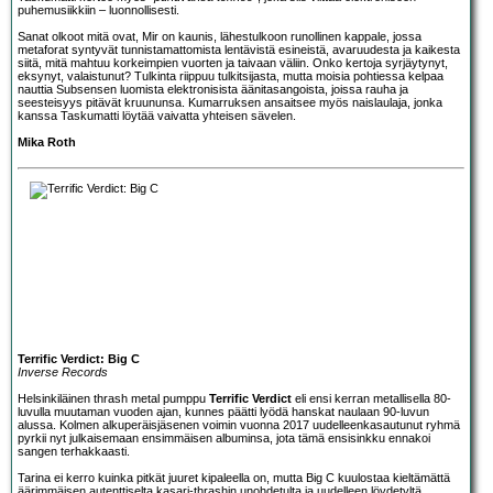
puhemusiikkiin – luonnollisesti.
Sanat olkoot mitä ovat, Mir on kaunis, lähestulkoon runollinen kappale, jossa
metaforat syntyvät tunnistamattomista lentävistä esineistä, avaruudesta ja kaikesta
siitä, mitä mahtuu korkeimpien vuorten ja taivaan väliin. Onko kertoja syrjäytynyt,
eksynyt, valaistunut? Tulkinta riippuu tulkitsijasta, mutta moisia pohtiessa kelpaa
nauttia Subsensen luomista elektronisista äänitasangoista, joissa rauha ja
seesteisyys pitävät kruununsa. Kumarruksen ansaitsee myös naislaulaja, jonka
kanssa Taskumatti löytää vaivatta yhteisen sävelen.
Mika Roth
Terrific Verdict: Big C
Inverse Records
Helsinkiläinen thrash metal pumppu
Terrific Verdict
eli ensi kerran metallisella 80-
luvulla muutaman vuoden ajan, kunnes päätti lyödä hanskat naulaan 90-luvun
alussa. Kolmen alkuperäisjäsenen voimin vuonna 2017 uudelleenkasautunut ryhmä
pyrkii nyt julkaisemaan ensimmäisen albuminsa, jota tämä ensisinkku ennakoi
sangen terhakkaasti.
Tarina ei kerro kuinka pitkät juuret kipaleella on, mutta Big C kuulostaa kieltämättä
äärimmäisen autenttiselta kasari-thrashin unohdetulta ja uudelleen löydetyltä