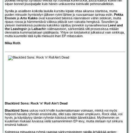
puolella viihtynyt synaduo veivaa nyt rouheaa konerockia, jossa kateus kukkii niin
siipan bonnel-jousipatjalle kuin hänen unikaverina toimivalle pehmonallellekin.
Synilla ja asiallisen kolkolla laululla kursittu kipale ottaa aikansa startissa, mutta
puolen minuutin hymistelyn jälkeen rytmi lähtee jo ruuvaamaan tarinaa esiin.
Pekka
Eronen
ja
Arto Kakko
ovat kasanneet biisinsä näennäisen vähin sidoksin, mutta
ripaus rosoa ja hämmentävä väliosa pitävät sen vaivatta hengissä. Soundien ja
yleisen meininkinsä puolesta kaksikko sijoittuu jonnekin synavaiheensa
Leevi and
the Leavings
in ja
Laibach
in välimaastoon, särkemättä silti prosessissa mitään
olennaista kummastakaan päälinjasta. Yhtye on toistaiseksi julkaissut vain sinkkuja,
mutta kuuntelisi tätä kyllä mieluusti ihan EP-mitassakin.
Mika Roth
Blackbird Sons: Rock 'n' Roll Ain't Dead
Blackbird Sons
uskoo rock’n’rollin kuolemattomaan voimaan, minkä voi myös
helposti havaita ryhmän ensisinkulta, ellei satu olemaan umpikuuro. Rock elää, voi
hyvin, ja käyttäytyy tämän ryhmän käsissä erittäin äänekkäästi. Myöhemmin on
kuuleman mukaan luvassa vielä samanniminen EP-levy, mutta otetaan nyt sinkura
ensinnä haltuun.
Kolmessa minuutissa ryhmä raastaa särkymispisteen rajoilla ärhäkkää action-