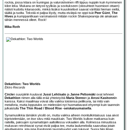
rockia, jossa kitara on kuningas ja valuroiskeinen riffi tippuu nuppiin kuin kymmenen
kilon leka. Mukana on tietysti tyylikäs ja sovitukseen (olosuhteet huomioon ottaen)
nätisti kudottu kitarasoolo, minkä lisäksi kuusikieliset saavat värittää hieman sieltä,
täältä ja tuolta. Tekstiä ei paljoa löydy, mutta eivätpä ne oppi-isät
Peer Günt
,
The
Hives
ja kumppanitkaan varsinaisesti mitään rockin Shakespeareja ole ainakaan
tähän mennessä olleet. Rock!
Mika Roth
Dekathlon: Two Worlds
Ektro Records
Circle
n suurpiiriin kuuluvat
Jussi Lehtisalo
ja
Janne Peltomäki
ovat tehneet
Dekathlon
-nimen alla tällä erää yhteistyötä
Maria Stereo
n ja
Anssi Kasitonni
n
kanssa. Kaksi maailmaa voivat olla vaikka toistensa peilikuvia, tai mitä vain
metaforia, mutta lopputulos on mielestäni nyt huomattavasti ehyempi kuin taannoin
julkaistulla
The Thin Road / Blood Rise -seiskatuumaisella
.
Synamusiikkia tämäkin yksilö on, mutta vaikka aiheen monitulkintaisuus saa aivot
kipristelemään, on itse siivu mitä maukkain. Two Worlds kulkee matkansa kuin
raiteilla, paksujen synamattojen aaltoillessa vokaalien alla. Kolmessa minuutissa
mukavan retrohtavat synat eivät paljoa tee, mutta laulumelodia saavuttaa jotain
ainutlaatuista, jota jopa Kasitonnin taustahuudot vain tukevat. Suora biisi ilman