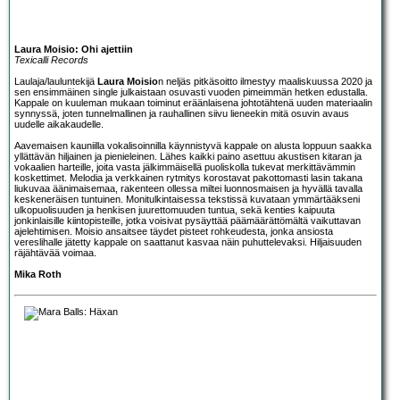
Laura Moisio: Ohi ajettiin
Texicalli Records
Laulaja/lauluntekijä
Laura Moisio
n neljäs pitkäsoitto ilmestyy maaliskuussa 2020 ja
sen ensimmäinen single julkaistaan osuvasti vuoden pimeimmän hetken edustalla.
Kappale on kuuleman mukaan toiminut eräänlaisena johtotähtenä uuden materiaalin
synnyssä, joten tunnelmallinen ja rauhallinen siivu lieneekin mitä osuvin avaus
uudelle aikakaudelle.
Aavemaisen kauniilla vokalisoinnilla käynnistyvä kappale on alusta loppuun saakka
yllättävän hiljainen ja pienieleinen. Lähes kaikki paino asettuu akustisen kitaran ja
vokaalien harteille, joita vasta jälkimmäisellä puoliskolla tukevat merkittävämmin
koskettimet. Melodia ja verkkainen rytmitys korostavat pakottomasti lasin takana
liukuvaa äänimaisemaa, rakenteen ollessa miltei luonnosmaisen ja hyvällä tavalla
keskeneräisen tuntuinen. Monitulkintaisessa tekstissä kuvataan ymmärtääkseni
ulkopuolisuuden ja henkisen juurettomuuden tuntua, sekä kenties kaipuuta
jonkinlaisille kiintopisteille, jotka voisivat pysäyttää päämäärättömältä vaikuttavan
ajelehtimisen. Moisio ansaitsee täydet pisteet rohkeudesta, jonka ansiosta
vereslihalle jätetty kappale on saattanut kasvaa näin puhuttelevaksi. Hiljaisuuden
räjähtävää voimaa.
Mika Roth