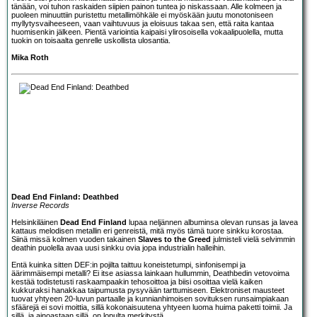
tänään, voi tuhon raskaiden siipien painon tuntea jo niskassaan. Alle kolmeen ja
puoleen minuuttiin puristettu metallimöhkäle ei myöskään juutu monotoniseen
myllytysvaiheeseen, vaan vaihtuvuus ja eloisuus takaa sen, että raita kantaa
huomisenkin jälkeen. Pientä variointia kaipaisi ylirosoisella vokaalipuolella, mutta
tuokin on toisaalta genrelle uskollista ulosantia.
Mika Roth
Dead End Finland: Deathbed
Inverse Records
Helsinkiläinen
Dead End Finland
lupaa neljännen albuminsa olevan runsas ja lavea
kattaus melodisen metallin eri genreistä, mitä myös tämä tuore sinkku korostaa.
Siinä missä kolmen vuoden takainen
Slaves to the Greed
julmisteli vielä selvimmin
deathin puolella avaa uusi sinkku ovia jopa industrialin halleihin.
Entä kuinka sitten DEF:in pojilta taittuu koneistetumpi, sinfonisempi ja
äärimmäisempi metalli? Ei itse asiassa lainkaan hullummin, Deathbedin vetovoima
kestää todistetusti raskaampaakin tehosoittoa ja biisi osoittaa vielä kaiken
kukkuraksi hanakkaa taipumusta pysyvään tarttumiseen. Elektroniset mausteet
tuovat yhtyeen 20-luvun partaalle ja kunnianhimoisen sovituksen runsaimpiakaan
sfäärejä ei sovi moittia, sillä kokonaisuutena yhtyeen luoma huima paketti toimii. Ja
sillä, ja ainoastaan sillä, on lopulta merkitystä.