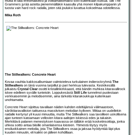
mutta ei tätä erinomaiseksi ja voittamattomaksi sovi kuitenkaan kutsua. Silti The
Grammers jyrää astetta pienemmälläkin kaasulla yhä monen kilpakumppanin yli
tuosta vain hard rock radalla, joten sitä jouluksi luvattua kokoelmaa odotellessa.
Mika Roth
The Stillwalkers: Concrete Heart
Kovaa vauhtia kakkosalbumiaan valmisteleva turkulainen indierockryhmä
The
Stillwalkers
on tänä vuonna tarjoillut jo pari herkkua tulevasta. Keskikesällä
julkaistu
Crystal Clear
osoitti kristallinkirkkaasti, että bändin muhkea kitaravallirock
iskee edelleen syvälle tunteisiin. Loppukesästä
Still Life
tunnelmoi puolestaan
verkkaisemmin ja melodisemmin, aina tärkeitä kitarakoukkuja kuitenkaan
unohtamatta.
Concrete Heart sijoittuu tavallaan näiden kahden edeltäjänsä välimaastoon,
särökitaravalliston taittuessa massiivisen melodian kylkeen. Mittaa on uudellekin
raidalle kertynyt yli kuusi minuuttia, mutta The Stillwalkers saa tavoilleen uskollisena
ajan tunteen katoamaan vellovien kitara-aaltojen iskiessä edes ja takaisin.
Merkittävä palanen menestyksen kaavassa on tälläkin erää kosketinsoittaja, jonka
uhkea soitto antaa biisille omanlaisensa loisteen. Ytimestä löytyy myös
ensiluokkainen melodia, jota The Stillwalkers osaa ja jaksaa hyödyntää läpi plus
kuuden minuutin, eli kaikki on jälleen kohdillaan.