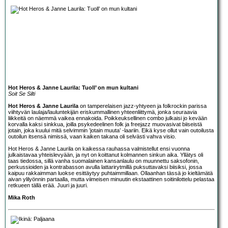
Hot Heros & Janne Laurila: Tuoll’ on mun kultani
Soit Se Silti
Hot Heros & Janne Laurila
on tamperelaisen jazz-yhtyeen ja folkrockin parissa
viihtyvän laulaja/lauluntekijän eriskummallinen yhteenliittymä, jonka seuraavia
liikkeitä on näemmä vaikea ennakoida. Poikkeuksellinen combo julkaisi jo kevään
korvalla kaksi sinkkua, joilla psykedeelinen folk ja freejazz muovasivat biiseistä
jotain, joka kuului mitä selvimmin ’jotain muuta’ -laariin. Eikä kyse ollut vain outoilusta
outoilun itsensä nimissä, vaan kaiken takana oli selvästi vahva visio.
Hot Heros & Janne Laurila on kaikessa rauhassa valmistellut ensi vuonna
julkaistavaa yhteislevyään, ja nyt on koittanut kolmannen sinkun aika. Yllätys oli
taas tiedossa, sillä vanha suomalainen kansanlaulu on muunnettu saksofonin,
perkussioiden ja kontrabasson avulla lattarirytmillä puksuttavaksi biisiksi, jossa
kaipuu rakkaimman luokse esittäytyy puhtaimmillaan. Ollaanhan tässä jo kieltämätä
aivan ylilyönnin partaalla, mutta viimeisen minuutin ekstaattinen soitinilottelu pelastaa
retkueen tällä erää. Juuri ja juuri.
Mika Roth