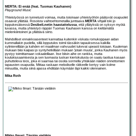
MERTA: Ei enää (feat. Tuomas Kauhanen)
Playground Music
Yhteistyössä on tunnetusti voimaa, mutta toisinaan yhteistyöhön päätyvät osapuolet
osaavat yllättää. Rosoista vaihtoehtometallia junttaava
MERTA
vihjaili toki jo
loppukesäisessä
Desibeli.netin haastattelussa
, että yllätyksiä on syksyn myötä
luvassa, mutta yhteistyö räppäri Tuomas Kauhasen kanssa on kieltämättä
mielenkiintoinen ja yllättävä siirto.
Mahdolliset ennakkoasenteet kannattaa kuitenkin viskata romukoppaan aidan
kummallakin puolella, sillä lopputulos toimii tässäkin tapauksessa kaikilla
sylintereillään ja kahden eri maailman vahvuudet tukevat upeasti toisiaan. Kuuleman
mukaan biisi kaipasi jo syntyhetkillään mukaan ’jotain muuta’, jonka Kauhanen myös
pystyy toimittamaan vokaaleillaan. Itse biisin aihe on rankka, mutta
koulukiusaamisesta ja sen luomasta tuskan kiertokulusta on saatu taottua kasaan
puhutteleva teos, joka ei saarnaa tai osoita sormella yhtäkään näiden onnettomien
tapausten osapuolia. Mittaa raskaan melodiselle rätkeelle kertyy vain kolme
minuuttia, mutta siinä ajassa ehditään käymään läpi kaikki olennainen.
Mika Roth
Mikko Ilmari: Tänään vieläkin