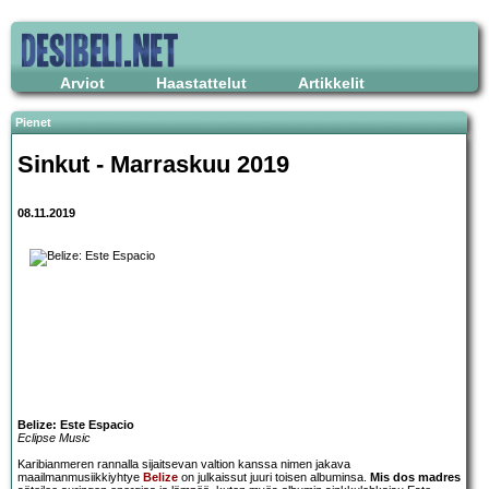
Arviot
Haastattelut
Artikkelit
Pienet
Sinkut - Marraskuu 2019
08.11.2019
Belize: Este Espacio
Eclipse Music
Karibianmeren rannalla sijaitsevan valtion kanssa nimen jakava
maailmanmusiikkiyhtye
Belize
on julkaissut juuri toisen albuminsa.
Mis dos madres