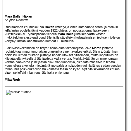
Mara Balls: Häxan
Stupido Records
Ruotsalainen kauhuelokuva
Häxan
ilmestyi jo lähes sata vuotta sitten, ja etenkin
leffafanien puolella tämä vuoden 1922 ohjaus on noussut omanlaisekseen
kulttiteokseksi. Pyhäinpäivän tienoilla
Mara Balls
julkaisee varta vasten
mykkäelokuvafestivaali Loud Silentsille sävelletyn kollaasimaisen teoksen, jolle on
kertynyt mittaa lähestulkoon komeat 12 minuuttia.
Elokuvasäveltäminen on tietysti aivan oma taiteenlajinsa, eikä
Mara
n johtama
rocktriokaan muuntunut aivan ongelmitta cinema-orkesteriksi. Biisin työstäminen
onkin kuuleman mukaan pistänyt bändin liitokset nitisemään, mutta lopputulos on
kiistatta elämyksellistä äänitaidetta vailla vertaa. Merkittäväähän on nimenomaan
välittää, vahvistaa ja heijastaa elokuvan tunnelmia, eikä tätä massiivista teosta
kuunnellessa voi olla miettimättä ruotsalaisia noituuden voimia lähes sadan vuoden
takaa, niin poikkeuksellisesta kamasta tässä on kyse. Nyt pitäisi varmaan katsoa
sitten se leffakin, kun uusi ääniraita on jo tuttu.
Mika Roth