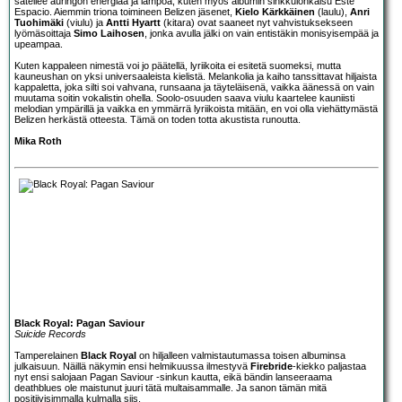
säteilee auringon energiaa ja lämpöä, kuten myös albumin sinkkulohkaisu Este
Espacio. Aiemmin triona toimineen Belizen jäsenet,
Kielo Kärkkäinen
(laulu),
Anri
Tuohimäki
(viulu) ja
Antti Hyartt
(kitara) ovat saaneet nyt vahvistuksekseen
lyömäsoittaja
Simo Laihosen
, jonka avulla jälki on vain entistäkin monisyisempää ja
upeampaa.
Kuten kappaleen nimestä voi jo päätellä, lyriikoita ei esitetä suomeksi, mutta
kauneushan on yksi universaaleista kielistä. Melankolia ja kaiho tanssittavat hiljaista
kappaletta, joka silti soi vahvana, runsaana ja täyteläisenä, vaikka äänessä on vain
muutama soitin vokalistin ohella. Soolo-osuuden saava viulu kaartelee kauniisti
melodian ympärillä ja vaikka en ymmärrä lyriikoista mitään, en voi olla viehättymästä
Belizen herkästä otteesta. Tämä on toden totta akustista runoutta.
Mika Roth
Black Royal: Pagan Saviour
Suicide Records
Tamperelainen
Black Royal
on hiljalleen valmistautumassa toisen albuminsa
julkaisuun. Näillä näkymin ensi helmikuussa ilmestyvä
Firebride
-kiekko paljastaa
nyt ensi salojaan Pagan Saviour -sinkun kautta, eikä bändin lanseeraama
deathblues ole maistunut juuri tätä multaisammalle. Ja sanon tämän mitä
positiivisimmalla kulmalla siis.