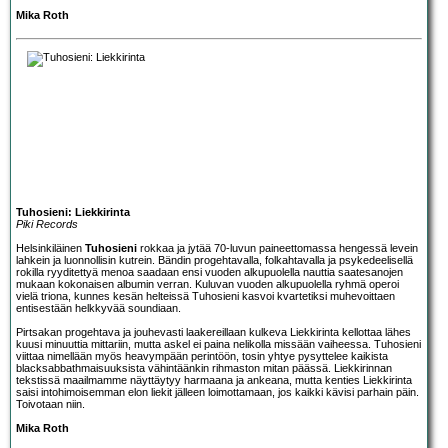
Mika Roth
Tuhosieni: Liekkirinta
Piki Records
Helsinkiläinen
Tuhosieni
rokkaa ja jytää 70-luvun paineettomassa hengessä levein
lahkein ja luonnollisin kutrein. Bändin progehtavalla, folkahtavalla ja psykedeelisellä
rokilla ryyditettyä menoa saadaan ensi vuoden alkupuolella nauttia saatesanojen
mukaan kokonaisen albumin verran. Kuluvan vuoden alkupuolella ryhmä operoi
vielä triona, kunnes kesän helteissä Tuhosieni kasvoi kvartetiksi muhevoittaen
entisestään helkkyvää soundiaan.
Pirtsakan progehtava ja jouhevasti laakereillaan kulkeva Liekkirinta kellottaa lähes
kuusi minuuttia mittariin, mutta askel ei paina nelikolla missään vaiheessa. Tuhosieni
viittaa nimellään myös heavympään perintöön, tosin yhtye pysyttelee kaikista
blacksabbathmaisuuksista vähintäänkin rihmaston mitan päässä. Liekkirinnan
tekstissä maailmamme näyttäytyy harmaana ja ankeana, mutta kenties Liekkirinta
saisi intohimoisemman elon liekit jälleen loimottamaan, jos kaikki kävisi parhain päin.
Toivotaan niin.
Mika Roth