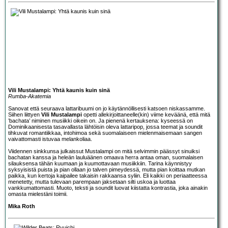
Vili Mustalampi: Yhtä kaunis kuin sinä
Rumba-Akatemia
Sanovat että seuraava lattaribuumi on jo käytännöllisesti katsoen niskassamme.
Siihen liittyen
Vili Mustalampi
opetti allekirjoittaneelle(kin) viime keväänä, että mitä
’bachata’ niminen musiikki oikein on. Ja pienenä kertauksena: kyseessä on
Dominikaanisesta tasavallasta lähtöisin oleva lattaripop, jossa teemat ja soundit
tihkuvat romantiikkaa, intohimoa sekä suomalaiseen mielenmaisemaan sangen
vaivattomasti istuvaa melankoliaa.
Viidennen sinkkunsa julkaissut Mustalampi on mitä selvimmin päässyt sinuiksi
bachatan kanssa ja heleän lauluäänen omaava herra antaa oman, suomalaisen
silauksensa tähän kuumaan ja kuumottavaan musiikkiin. Tarina käynnistyy
syksyisistä puista ja pian ollaan jo talven pimeydessä, mutta pian koittaa mutkan
paikka, kun kertoja kaipailee takaisin rakkaansa syliin. Eli kaikki on periaatteessa
menetetty, mutta tulevaan parempaan jaksetaan silti uskoa ja luottaa
vankkumattomasti. Muoto, teksti ja soundit luovat kiistatta kontrastia, joka ainakin
omasta mielestäni toimii.
Mika Roth