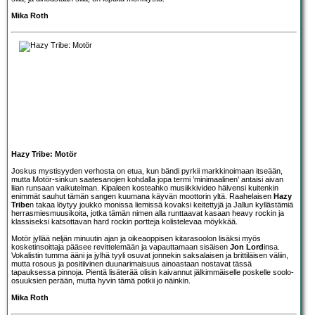
Mika Roth
Hazy Tribe: Motör
Joskus mystisyyden verhosta on etua, kun bändi pyrkii markkinoimaan itseään,
mutta Motör-sinkun saatesanojen kohdalla jopa termi ’minimaalinen’ antaisi aivan
liian runsaan vaikutelman. Kipaleen kosteahko musiikkivideo hälvensi kuitenkin
enimmät sauhut tämän sangen kuumana käyvän moottorin yltä. Raahelaisen
Hazy
Tribe
n takaa löytyy joukko monissa liemissä kovaksi keitettyjä ja Jallun kyllästämiä
herrasmiesmuusikoita, jotka tämän nimen alla runttaavat kasaan heavy rockin ja
klassiseksi katsottavan hard rockin portteja kolistelevaa möykkää.
Motör jyllää neljän minuutin ajan ja oikeaoppisen kitarasoolon lisäksi myös
kosketinsoittaja pääsee revittelemään ja vapauttamaan sisäisen
Jon Lord
insa.
Vokalistin tumma ääni ja jylhä tyyli osuvat jonnekin saksalaisen ja brittiläisen väliin,
mutta rosous ja positiivinen duunarimaisuus ainoastaan nostavat tässä
tapauksessa pinnoja. Pientä lisäterää olisin kaivannut jälkimmäiselle poskelle soolo-
osuuksien perään, mutta hyvin tämä potkii jo näinkin.
Mika Roth