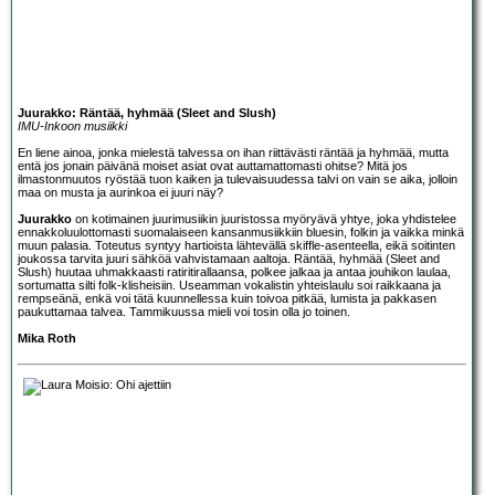
Juurakko: Räntää, hyhmää (Sleet and Slush)
IMU-Inkoon musiikki
En liene ainoa, jonka mielestä talvessa on ihan riittävästi räntää ja hyhmää, mutta
entä jos jonain päivänä moiset asiat ovat auttamattomasti ohitse? Mitä jos
ilmastonmuutos ryöstää tuon kaiken ja tulevaisuudessa talvi on vain se aika, jolloin
maa on musta ja aurinkoa ei juuri näy?
Juurakko
on kotimainen juurimusiikin juuristossa myöryävä yhtye, joka yhdistelee
ennakkoluulottomasti suomalaiseen kansanmusiikkiin bluesin, folkin ja vaikka minkä
muun palasia. Toteutus syntyy hartioista lähtevällä skiffle-asenteella, eikä soitinten
joukossa tarvita juuri sähköä vahvistamaan aaltoja. Räntää, hyhmää (Sleet and
Slush) huutaa uhmakkaasti ratiritirallaansa, polkee jalkaa ja antaa jouhikon laulaa,
sortumatta silti folk-klisheisiin. Useamman vokalistin yhteislaulu soi raikkaana ja
rempseänä, enkä voi tätä kuunnellessa kuin toivoa pitkää, lumista ja pakkasen
paukuttamaa talvea. Tammikuussa mieli voi tosin olla jo toinen.
Mika Roth