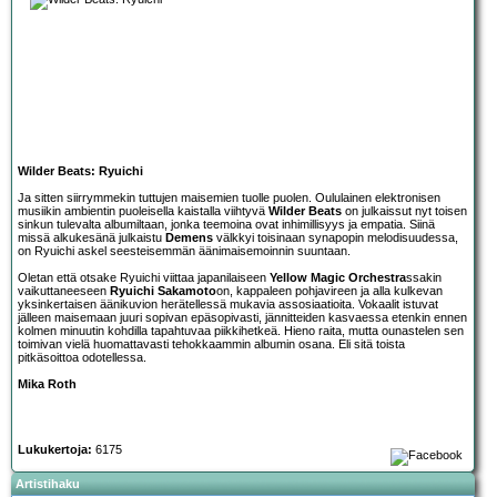
Wilder Beats: Ryuichi
Ja sitten siirrymmekin tuttujen maisemien tuolle puolen. Oululainen elektronisen
musiikin ambientin puoleisella kaistalla viihtyvä
Wilder Beats
on julkaissut nyt toisen
sinkun tulevalta albumiltaan, jonka teemoina ovat inhimillisyys ja empatia. Siinä
missä alkukesänä julkaistu
Demens
välkkyi toisinaan synapopin melodisuudessa,
on Ryuichi askel seesteisemmän äänimaisemoinnin suuntaan.
Oletan että otsake Ryuichi viittaa japanilaiseen
Yellow Magic Orchestra
ssakin
vaikuttaneeseen
Ryuichi Sakamoto
on, kappaleen pohjavireen ja alla kulkevan
yksinkertaisen äänikuvion herätellessä mukavia assosiaatioita. Vokaalit istuvat
jälleen maisemaan juuri sopivan epäsopivasti, jännitteiden kasvaessa etenkin ennen
kolmen minuutin kohdilla tapahtuvaa piikkihetkeä. Hieno raita, mutta ounastelen sen
toimivan vielä huomattavasti tehokkaammin albumin osana. Eli sitä toista
pitkäsoittoa odotellessa.
Mika Roth
Lukukertoja:
6175
Artistihaku