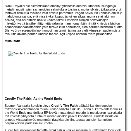
Black Royal ei ole aiemminkaan empinyt yhdistellä deathin, stonerin, sludgen ja
metallin mustimpien sammioiden sekoituksia toisiinsa, mutta julkaisu julkaisulta yrtit
tahtovat nivoutua toisiinsa vain entistä paremmin. Pagan Saviourin kohdalla onkin jo
mahdotonta sanoa, että missä yksi loppuu ja toinen alkaa, mutta se ainakin on
selvää, että orkesterin uniikki kaava toimii. Pimeiden aikojen noitavainojen
mielettömyyttä ja siihen liittynyttä vallan ja mammonan kähmintää kritisoiva biisi on
soundeiltaan vähintäänkin yhtä terävä kuin sanoiltaan, eikä sormea heristellä suotta.
Biisi vyöryy eteenpäin luonnonvoiman tavoin ja nostaa vielä viimeisen puolentoista
minuutin aikana pelinsä uudelle tasolle. Nyt kelpaa odotella toista pitkäsoittoa.
Mika Roth
Crucify The Faith: As the World Ends
Suomen Vantaalta kotoisin oleva
Crucify The Faith
päättää kahden vuoden
mittaiseksi venähtäneen tauon uransa toisella sinkulla. Tarina ei kerro enteileekö As
the World Ends mahdollista EP-levyä, mutta death metalin ja metalcoren raja-aidalla
taituroivalla yhtyeellä tuntuvat olevan ainakin palikat kohdillaan. Uudella biisillä on
annettu viisaasti myös enemmän tilaa kitaroinnille, taustanauhojen ja muiden
härpäkkeiden jäädessä sivurooliin.
Tuore biisi potkiikin kieltämättä ärhäkästi ja vaikka maailma ei välttämättä lopu vielä