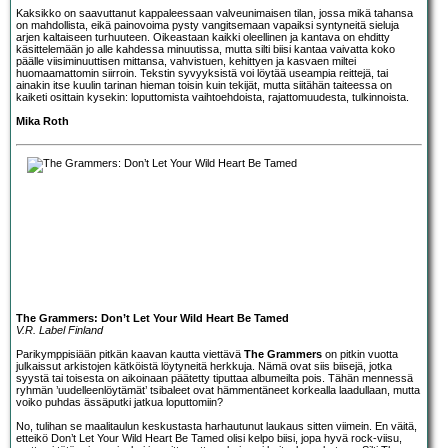
Kaksikko on saavuttanut kappaleessaan valveunimaisen tilan, jossa mikä tahansa
on mahdollista, eikä painovoima pysty vangitsemaan vapaiksi syntyneitä sieluja
arjen kaltaiseen turhuuteen. Oikeastaan kaikki oleellinen ja kantava on ehditty
käsittelemään jo alle kahdessa minuutissa, mutta silti biisi kantaa vaivatta koko
päälle viisiminuuttisen mittansa, vahvistuen, kehittyen ja kasvaen miltei
huomaamattomin siirroin. Tekstin syvyyksistä voi löytää useampia reittejä, tai
ainakin itse kuulin tarinan hieman toisin kuin tekijät, mutta siitähän taiteessa on
kaiketi osittain kysekin: loputtomista vaihtoehdoista, rajattomuudesta, tulkinnoista.
Mika Roth
The Grammers: Don’t Let Your Wild Heart Be Tamed
V.R. Label Finland
Parikymppisiään pitkän kaavan kautta viettävä
The Grammers
on pitkin vuotta
julkaissut arkistojen kätköistä löytyneitä herkkuja. Nämä ovat siis biisejä, jotka
syystä tai toisesta on aikoinaan päätetty tiputtaa albumeilta pois. Tähän mennessä
ryhmän ’uudelleenlöytämät’ tsibaleet ovat hämmentäneet korkealla laadullaan, mutta
voiko puhdas ässäputki jatkua loputtomiin?
No, tulihan se maalitaulun keskustasta harhautunut laukaus sitten viimein. En väitä,
etteikö Don’t Let Your Wild Heart Be Tamed olisi kelpo biisi, jopa hyvä rock-viisu,