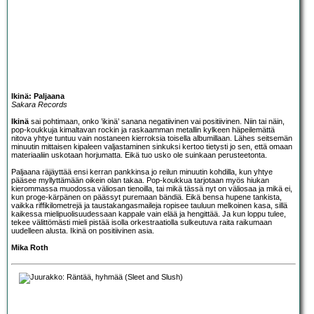
Ikinä: Paljaana
Sakara Records
Ikinä
sai pohtimaan, onko ’ikinä’ sanana negatiivinen vai positiivinen. Niin tai näin,
pop-koukkuja kimaltavan rockin ja raskaamman metallin kylkeen häpeilemättä
nitova yhtye tuntuu vain nostaneen kierroksia toisella albumillaan. Lähes seitsemän
minuutin mittaisen kipaleen valjastaminen sinkuksi kertoo tietysti jo sen, että omaan
materiaaliin uskotaan horjumatta. Eikä tuo usko ole suinkaan perusteetonta.
Paljaana räjäyttää ensi kerran pankkinsa jo reilun minuutin kohdilla, kun yhtye
pääsee myllyttämään oikein olan takaa. Pop-koukkua tarjotaan myös hiukan
kierommassa muodossa väliosan tienoilla, tai mikä tässä nyt on väliosaa ja mikä ei,
kun proge-kärpänen on päässyt puremaan bändiä. Eikä bensa hupene tankista,
vaikka riffikilometrejä ja taustakangasmaileja ropisee tauluun melkoinen kasa, sillä
kaikessa mielipuolisuudessaan kappale vain elää ja hengittää. Ja kun loppu tulee,
tekee välittömästi mieli pistää isolla orkestraatiolla sulkeutuva raita raikumaan
uudelleen alusta. Ikinä on positiivinen asia.
Mika Roth