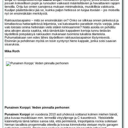
jossain kokeellisen popin ja runouden vaikeasti määriteltävien ja havaittavien rajojen
tienoilla. Ortju luo omien sanojensa mukaan minimalistisia, musiikillisia valokuvia.
Kuulijan päätettäväksi jää se, kuinka paljon hetkissä on luojaa itseään – jos moisella
nyt on ensinnäkään merkitystä.
Rakkaustasapaino – mitä se ensinnäkään on? Onko se silkkaa onnen pinkeissä ja
kimaltavissa hattarapilvissä leijumista, vai kaivataanko paratiisiin myös varjoja, jotta
valo loistaisi omina hetkinään vielä sitäkin kirkkaammin? Näitä asioita on pohdittu
aina aikojen alusta saakka, eikä tämänkään kappaleen kertoja tunnu tietävän
täydellistä poispääsyä rakkauden mukanaan tuomista tukalista tilanteista.
Puhumattakaan sen edes lähes täydellisen rakkaustasapainon löytymisestä.
Etsinnän ja pohdinnan myötä on tosin syntynyt hieno kappale, jonka soisi saavan
sisaruksia.
Mika Roth
Punainen Korppi: Veden pinnalla perhonen
Punainen Korppi
on vuodesta 2010 asti yhdessä soittanut kolmen miehen bändi,
joka kuvaa musiikkiaan mm. termeillä vinyyliproge ja C-kasettirock. Yleiskielelle
käännettynä tämä tahtoo sanoa sitä, että perinteistä, triopohjaista rockia soitetaan
hieman tavallista progemmalla otteella ja kovaa kimmoketta otetaan myös garagen
sotkuisista seinistä. Ilmaisussa raakuus ja taituruus kisaavatkin jatkuvasti