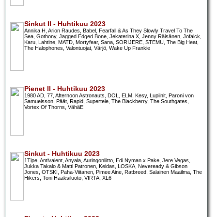
Sinkut II - Huhtikuu 2023
Annika H, Arion Raudes, Babel, Fearfall & As They Slowly Travel To The
Sea, Gothony, Jagged Edged Bone, Jekaterina X, Jenny Räisänen, Jofalck,
Karu, Lahtine, MATD, Mortyfear, Sana, SORIJERE, STEMU, The Big Heat,
The Halophones, Valontuojat, Värjö, Wake Up Frankie
Pienet II - Huhtikuu 2023
1980 AD, 77, Afternoon Astronauts, DOL, ELM, Kesy, Lupiinit, Paroni von
Samuelsson, Päät, Rapid, Supertele, The Blackberry, The Southgates,
Vortex Of Thorns, VähäE
Sinkut - Huhtikuu 2023
1Tipe, Antivalent, Anyala, Auringonliitto, Edi Nyman x Pake, Jere Vegas,
Jukka Takalo & Matti Patronen, Keidas, LOSKA, Neveready & Gibson
Jones, OTSKI, Paha-Viitanen, Pimee Aine, Ratbreed, Salainen Maailma, The
Hikers, Toni Haaksiluoto, VIRTA, XL6