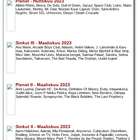
Pienet - Huhtikuu 2023
Albinö Rhino, Besra, De Soto, Dull of Down, Jazuur Space Club, Loins, Matsi
Laulumies, Morley, Mr. Dad, Mustan Kuun Lapset, Oskr, Sami Antero
Nygrén, Strum 101, Urhosson, Dispyt / Death Crusade
Sinkut III - Maaliskuu 2023
Anu Marin, Arcade Boys Club, Atlases, Helmi Valkee, J. Länsimäki & Karu
maa, Kaksonen, Kolorado, Krissi, Marius Elding, Micke Björklöf & Blue Strip,
Miss Vain, Mournful Lines, Mukavat kengät, Saimaa Palaa!, Sandra, Selma
Savolainen, Taikavuori, The Bad Tequila, The Orphan, Uudet kujeet
Pienet II - Maaliskuu 2023
Anni Luoma, Darwin HC, De Arma, Definition Of Misery, Evita, Intiaanikesä,
Judith Alice, Jussi P Niinku Pekka, Kepa Lehtinen, New Borders, Olimpia
Splendid, Ruaste, Synapsyche, The Black Bubbles, The Last Prophecy
Sinkut II - Maaliskuu 2023
Aarni Häkkinen, Adeola, Alfa Pentatonik, Anyverse, Cubiculum, Diskelinen,
Endiiing, Ghosts on TV, Hobo Fires, Juppe, Kononen & Pajukallio, Lemuria,
Mitra Vasara, Mount Mary, Park 7, Pennies by the Pound, Radien, Thelma´s