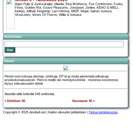
Aapo Pulju & Juoksukaljat, ellaella, Elsa Brotherus, Fox Confession, Funky
Finns, Golden Rot, Grave Pleasures, Jonsjooel, Jorilee, KEHO & MIELI,
Kelepo, Killhall, Kingwhip, Larri Himma, MEIP, Ninjat, Sakari Juntura,
VirusLinko, Vortex Of Thorns, Willie & Isimasa
Artistihaku
Pienet
Pienet-osio kokoaa demoja, sinkkuja, EP:tä ja muita pienempiä julkaisuja
arviokokonaisuuksiin. Pieni ei meille ole merkityksetöntä - monesta koosteesta
löytyy tulevaisuuden tähtiä.
Alueella tällä hetkellä 548 artikkelia.
< Edelliset 30
Seuraavat 30 >
Copyright © 2025 desibeli.net | Kaikki oikeudet pidätetään |
Tietoa toimituksesta