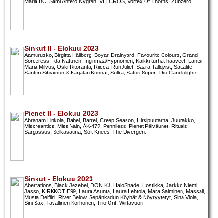
Maria BC, Sami Antero Nygrén, VELCROS, Vortex Of Thorns, Zubzero
Sinkut II - Elokuu 2023
Aamurusko, Birgitta Hällberg, Boyar, Drainyard, Favourite Colours, Grand
Sorceress, Iida Nättinen, Inginmaa/Hypnomen, Kaikki turhat haaveet, Läntsi,
Maria Milvus, Oski Ritoranta, Riicca, RunJuliet, Saara Tallqvist, Sattalite,
Santeri Sihvonen & Karjalan Konnat, Sulka, Säteri Super, The Candlelights
Pienet II - Elokuu 2023
Abraham Linkola, Babel, Barrel, Creep Season, Hirsipuutarha, Juurakko,
Miscreantics, Miss Vain, ÅK-47?, Penniless, Pienet Päiväunet, Rituals,
Sargassus, Selkäsauna, Soft Knees, The Divergent
Sinkut - Elokuu 2023
Aberrations, Black Jezebel, DON KJ, HaloShade, Hostikka, Jarkko Niemi,
Jasso, KIRKKOTIE99, Laura Asunta, Laura Lehtola, Mara Salminen, Massali,
Musta Delfiini, River Below, Sepänkadun Köyhät & Nöyryytetyt, Sina Viola,
Sini Sax, Tavallinen Korhonen, Trio Orit, Wirtavuori