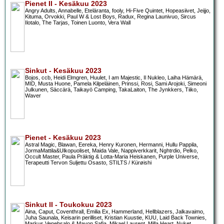
Pienet II - Kesäkuu 2023
Angry Adults, Annabelle, Eteläranta, fooly, Hi-Five Quintet, Hopeasiivet, Jeijjo,
Kituma, Orvokki, Paul W & Lost Boys, Radux, Regina Launivuo, Sircus
Ilotalo, The Tarjas, Toinen Luonto, Vera Wall
Sinkut - Kesäkuu 2023
Bojos, ccb, Heidi Elmgren, Huulet, I am Majestic, Il Nukleo, Laiha Hämärä,
MID, Musta Huone, Pamela Kilpeläinen, Prinssi, Rosi, Sami Arojoki, Simeoni
Julkunen, Säccärä, Taikayö Camping, TakaLaiton, The Jynkkers, Tiiko,
Waver
Pienet - Kesäkuu 2023
Astral Magic, Blawan, Eereka, Henry Kuronen, Hermanni, Hullu Pappila,
JormaMattila&Ulkopuoliset, Maida Vale, Nappiverkkarit, Nghtrdio, Pelko,
Occult Master, Paula Präktig & Lotta-Maria Heiskanen, Purple Universe,
Terapeutti Tervon Suljettu Osasto, STILTS / Kürøishi
Sinkut II - Toukokuu 2023
Aina, Caput, Coventhrall, Emilia Ex, Hammerland, Hellblazers, Jalkavaimo,
Juha Saunala, Keisarin perilliset, Kristian Kuustie, KUU, Laid Back Townies,
Markus Venehsalo & Mavon Safia, Mikael Laurent, Milla Heart, Nuket,