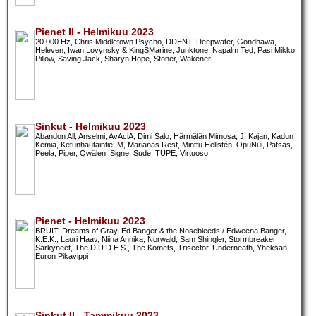
Pienet II - Helmikuu 2023
20 000 Hz, Chris Middletown Psycho, DDENT, Deepwater, Gondhawa,
Heleven, Iwan Lovynsky & KingSMarine, Junktone, Napalm Ted, Pasi Mikko,
Pillow, Saving Jack, Sharyn Hope, Stöner, Wakener
Sinkut - Helmikuu 2023
Abandon All, Anselmi, AvAciA, Dimi Salo, Härmälän Mimosa, J. Kajan, Kadun
Kemia, Ketunhautaintie, M, Marianas Rest, Minttu Hellstén, OpuNui, Patsas,
Peela, Piper, Qwälen, Signe, Sude, TUPE, Virtuoso
Pienet - Helmikuu 2023
BRUIT, Dreams of Gray, Ed Banger & the Nosebleeds / Edweena Banger,
K.E.K., Lauri Haav, Niina Annika, Norwald, Sam Shingler, Stormbreaker,
Särkyneet, The D.U.D.E.S., The Komets, Trisector, Underneath, Yheksän
Euron Pikavippi
Sinkut II - Tammikuu 2023