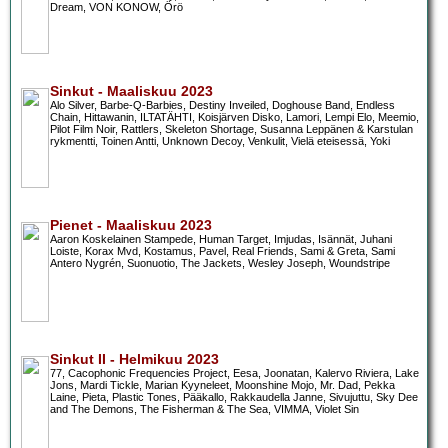
Dream, VON KONOW, Örö
Sinkut - Maaliskuu 2023
Alo Silver, Barbe-Q-Barbies, Destiny Inveiled, Doghouse Band, Endless
Chain, Hittawanin, ILTATÄHTI, Koisjärven Disko, Lamori, Lempi Elo, Meemio,
Pilot Film Noir, Rattlers, Skeleton Shortage, Susanna Leppänen & Karstulan
rykmentti, Toinen Antti, Unknown Decoy, Venkulit, Vielä eteisessä, Yoki
Pienet - Maaliskuu 2023
Aaron Koskelainen Stampede, Human Target, Imjudas, Isännät, Juhani
Loiste, Korax Mvd, Kostamus, Pavel, Real Friends, Sami & Greta, Sami
Antero Nygrén, Suonuotio, The Jackets, Wesley Joseph, Woundstripe
Sinkut II - Helmikuu 2023
77, Cacophonic Frequencies Project, Eesa, Joonatan, Kalervo Riviera, Lake
Jons, Mardi Tickle, Marian Kyyneleet, Moonshine Mojo, Mr. Dad, Pekka
Laine, Pieta, Plastic Tones, Pääkallo, Rakkaudella Janne, Sivujuttu, Sky Dee
and The Demons, The Fisherman & The Sea, VIMMA, Violet Sin