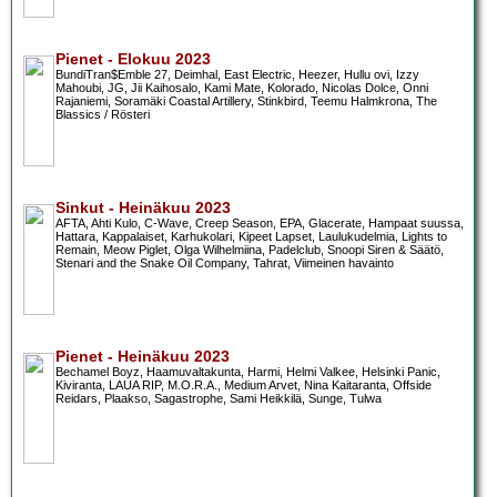
Pienet - Elokuu 2023
BundiTran$Emble 27, Deimhal, East Electric, Heezer, Hullu ovi, Izzy
Mahoubi, JG, Jii Kaihosalo, Kami Mate, Kolorado, Nicolas Dolce, Onni
Rajaniemi, Soramäki Coastal Artillery, Stinkbird, Teemu Halmkrona, The
Blassics / Rösteri
Sinkut - Heinäkuu 2023
AFTA, Ahti Kulo, C-Wave, Creep Season, EPA, Glacerate, Hampaat suussa,
Hattara, Kappalaiset, Karhukolari, Kipeet Lapset, Laulukudelmia, Lights to
Remain, Meow Piglet, Olga Wilhelmiina, Padelclub, Snoopi Siren & Säätö,
Stenari and the Snake Oil Company, Tahrat, Viimeinen havainto
Pienet - Heinäkuu 2023
Bechamel Boyz, Haamuvaltakunta, Harmi, Helmi Valkee, Helsinki Panic,
Kiviranta, LAUA RIP, M.O.R.A., Medium Arvet, Nina Kaitaranta, Offside
Reidars, Plaakso, Sagastrophe, Sami Heikkilä, Sunge, Tulwa