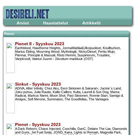
Arviot
Haastattelut
Artikkelit
Pienet
Pienet II - Syyskuu 2023
Earthblood, Hawthorne Heights, JormaMattila&Ulkopuoliset, Knullburken,
Marius Elding, Mourning Wood, Mythologik, NickyDiesel, Perttu Mujo,
Piennar, Principle & Massali, Risto Hemmi, Suspiriorum, Troubles,
Varjokoodi, Vaietut Juuret - Jävuttum madduuk (OST)
Sinkut - Syyskuu 2023
ADIVA, After Infinity, Chez Aku, Eero Sintonen & Sakarat>, Jackie´s Land,
Joku puhuu, Julia Rautio, Kallio Calibro, Kulta, Laurell & Sun Dog, Mama
Radical, Markus Niemi, Moon Shot, Pasi Siistonen, Ronnie Starr, Samigo &
Amigos, Sofi Merone, Summaton, The Goodfellas, The Vantages
Pienet - Syyskuu 2023
A Dark Reborn, Chaos Injected, Coochilla, DanC, Delaire The Liar, Diamonds
and Guns, Jet Fuel Soda, JOND, Kaira, Lights to Remain, Magnolia Park,