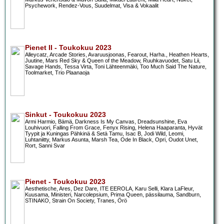
Psychework, Rendez-Vous, Suudelmat, Visa & Vokaalit
Pienet II - Toukokuu 2023
Alleycatz, Arcade Stories, Avaruusjoonas, Fearout, Harha., Heathen Hearts,
Juutine, Mars Red Sky & Queen of the Meadow, Ruuhkavuodet, Satu Lii,
Savage Hands, Tessa Virta, Toni Lähteenmäki, Too Much Said The Nature,
Toolmarket, Trio Plaanaoja
Sinkut - Toukokuu 2023
Armi Harmio, Bämä, Darkness Is My Canvas, Dreadsunshine, Eva
Louhivuori, Falling From Grace, Fenyx Rising, Helena Haaparanta, Hyvät
Tyypit ja Kuningas Pähkinä & Setä Tamu, Isac B, Jodi Wild, Leomi,
Luhtaniitty, Markus Asunta, Marsh Tea, Ode In Black, Opri, Oudot Unet,
Rort, Sanni Svar
Pienet - Toukokuu 2023
Aesthetische, Ares, Dez Dare, ITE EEROLA, Karu Selli, Klara LaFleur,
Kuusama, Ministeri, Narcolepsium, Prima Queen, pässilauma, Sandburn,
STINAKO, Strain On Society, Tranes, Örö